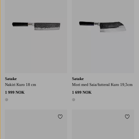
Satake
Satake
Nakiri Kuro 18 cm
Mori med Saia/futteral Kuro 19,5cm
1 999 NOK
1 699 NOK
1 farge
1 farge
Legg til favoritter
Legg t