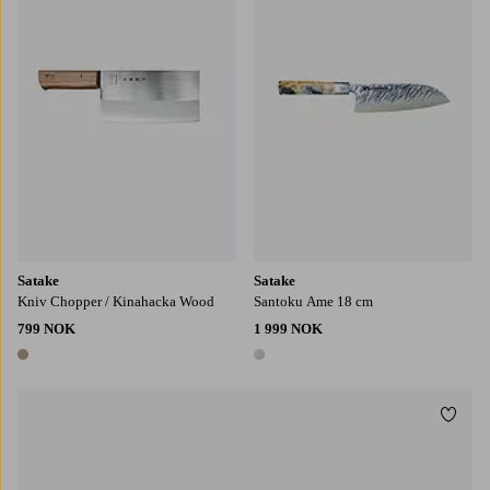
Satake
Satake
Kniv Chopper / Kinahacka Wood
Santoku Ame 18 cm
799 NOK
1 999 NOK
1 farge
1 farge
Legg t