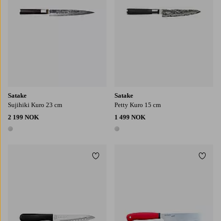
Satake
Satake
Sujihiki Kuro 23 cm
Petty Kuro 15 cm
2 199 NOK
1 499 NOK
1 farge
1 farge
Legg til favoritter
Legg t