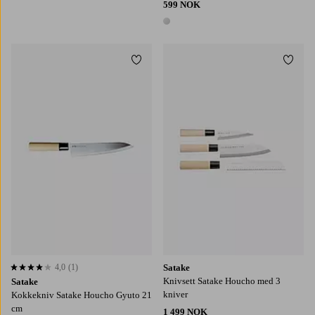
599 NOK
1 farge
Legg til favoritter
Legg t
4,0
(1)
Satake
4,0 basert på 1 karaktergivninger
Knivsett Satake Houcho med 3
Satake
kniver
Kokkekniv Satake Houcho Gyuto 21
cm
1 499 NOK