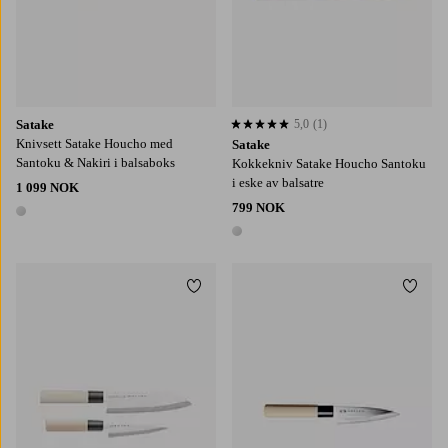
Satake
5,0
(1)
5,0 basert på 1 karaktergivninger
Knivsett Satake Houcho med
Satake
Santoku & Nakiri i balsaboks
Kokkekniv Satake Houcho Santoku
i eske av balsatre
1 099 NOK
799 NOK
1 farge
1 farge
Legg til favoritter
Legg t