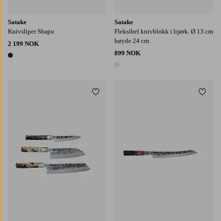
Satake
Satake
Knivsliper Shapu
Fleksibel knivblokk i bjørk. Ø 13 cm
høyde 24 cm.
2 199 NOK
899 NOK
1 farge
1 farge
Legg til favoritter
Legg t