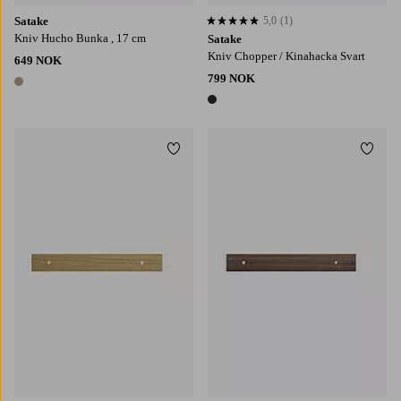
Satake
5,0
(1)
5,0 basert på 1 karaktergivninger
Kniv Hucho Bunka , 17 cm
Satake
Kniv Chopper / Kinahacka Svart
649 NOK
799 NOK
1 farge
1 farge
Legg til favoritter
Legg t