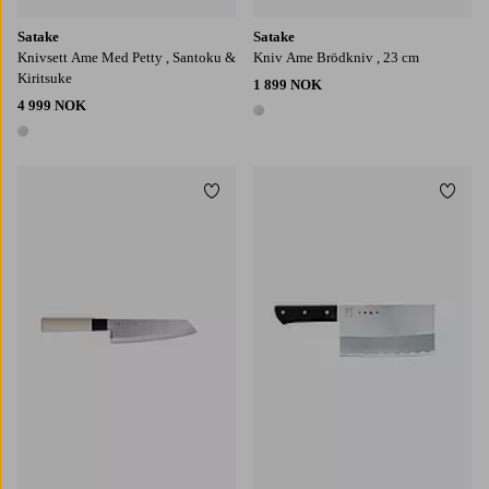
Satake
Satake
Knivsett Ame Med Petty , Santoku &
Kniv Ame Brödkniv , 23 cm
Kiritsuke
1 899 NOK
4 999 NOK
1 farge
1 farge
Legg til favoritter
Legg t