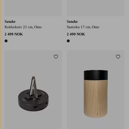
Satake
Satake
Kokkekniv 21 cm, Omo
Santoku 17 cm, Omo
2 499 NOK
2 499 NOK
1 farge
1 farge
Legg til favoritter
Legg t