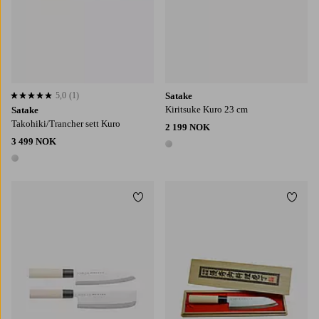
5,0
(1)
Satake
5,0 basert på 1 karaktergivninger
Kiritsuke Kuro 23 cm
Satake
Takohiki/Trancher sett Kuro
2 199 NOK
3 499 NOK
1 farge
1 farge
Legg til favoritter
Legg t