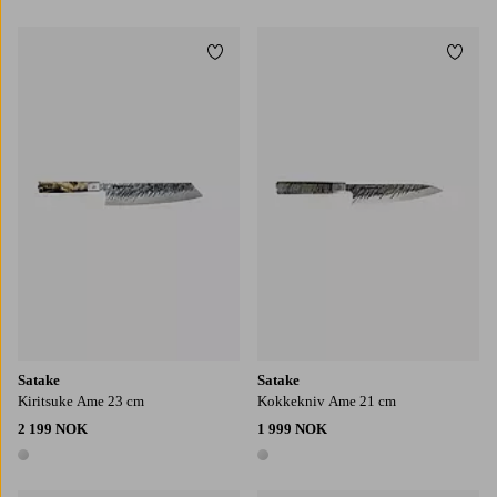
1 farge
1 farge
Legg til favoritter
Legg t
Satake
Satake
Kiritsuke Ame 23 cm
Kokkekniv Ame 21 cm
2 199 NOK
1 999 NOK
1 farge
1 farge