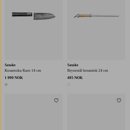
Satake
Satake
Kosantoku Kuro 14 cm
Brynestål keramisk 24 cm
1 999 NOK
495 NOK
1 farge
1 farge
Legg til favoritter
Legg t