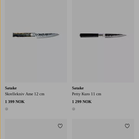
Satake
Satake
Skrellekniv Ame 12 cm
Petty Kuro 11 cm
1 399 NOK
1 299 NOK
1 farge
1 farge
Legg til favoritter
Legg t