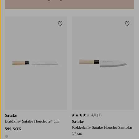
Legg til favoritter
Legg t
Satake
4,0
(1)
4,0 basert på 1 karaktergivninger
Brødkniv Satake Houcho 24 cm
Satake
Kokkekniv Satake Houcho Santoku
599 NOK
17 cm
1 farge