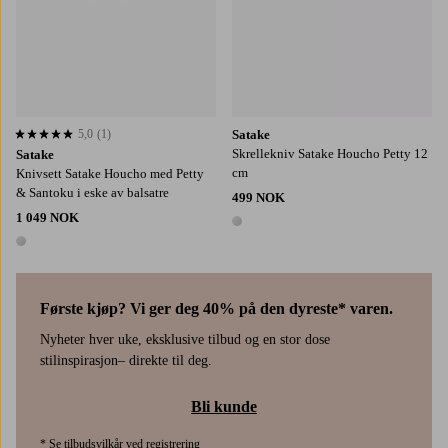
5,0
(1)
Satake
5,0 basert på 1 karaktergivninger
Skrellekniv Satake Houcho Petty 12
Satake
cm
Knivsett Satake Houcho med Petty
& Santoku i eske av balsatre
499 NOK
1 049 NOK
1 farge
1 farge
Første kjøp? Vi ger deg 40% på den dyreste* varen.
Nyheter hver uke, eksklusive tilbud og en stor dose
stilinspirasjon– direkte til deg.
Bli kunde
* Se tilbudsvilkår ved registrering