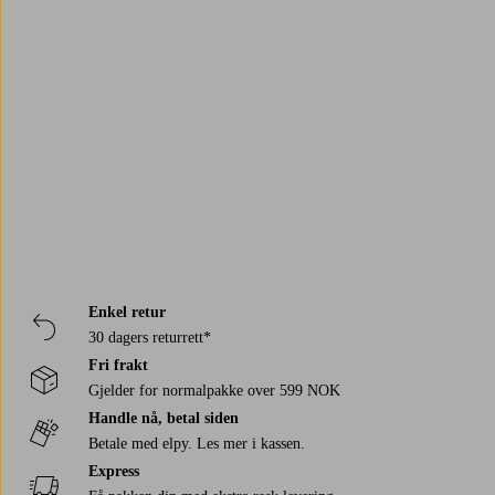
Forged
Markus Aujalay
Miyabi
Catarina König
Ryda Knives
Anders Petter
Trustpilot
Heirol
Karimatto
Richardson Sheffield
Vargen & Thor
Enkel retur
30 dagers returrett*
Fri frakt
Gjelder for normalpakke over 599 NOK
Handle nå, betal siden
Betale med elpy. Les mer i kassen.
Express