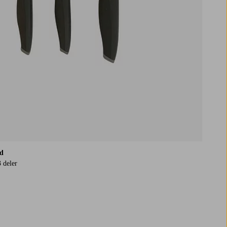
ld
 deler