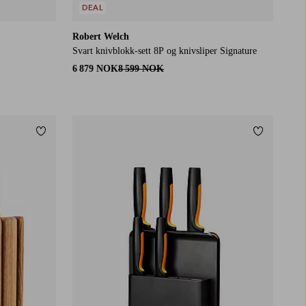
DEAL
Robert Welch
Svart knivblokk-sett 8P og knivsliper Signature
6 879 NOK
8 599 NOK
Legg til favoritter
Legg til fa