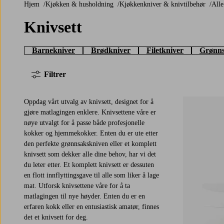
Hjem
Kjøkken & husholdning
Kjøkkenkniver & knivtilbehør
All
Knivsett
Barnekniver
Brødkniver
Filetkniver
Grønns
Filtrer
Oppdag vårt utvalg av knivsett, designet for å
gjøre matlagingen enklere. Knivsettene våre er
nøye utvalgt for å passe både profesjonelle
kokker og hjemmekokker. Enten du er ute etter
den perfekte grønnsakskniven eller et komplett
knivsett som dekker alle dine behov, har vi det
du leter etter. Et komplett knivsett er dessuten
en flott innflyttingsgave til alle som liker å lage
mat. Utforsk knivsettene våre for å ta
matlagingen til nye høyder. Enten du er en
erfaren kokk eller en entusiastisk amatør, finnes
det et knivsett for deg.