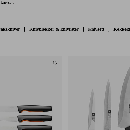
e knivsett
akskniver
Knivblokker & knivlister
Knivsett
Kokkekn
Legg til favoritter