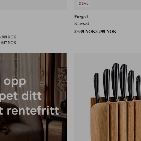
DEAL
Forged
Knivsett
2 639 NOK
3 299 NOK
3 309 NOK
2 647 NOK