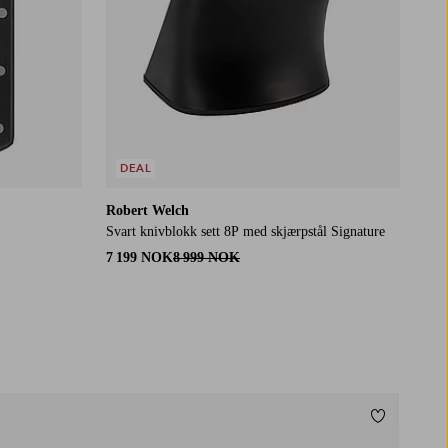
DEAL
Robert Welch
Svart knivblokk sett 8P med skjærpstål Signature
7 199 NOK
8 999 NOK
Legg til fa