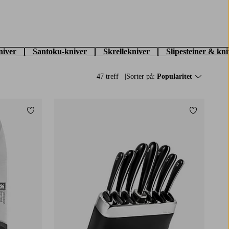
iver
Santoku-kniver
Skrellekniver
Slipesteiner & kni
47 treff
Sorter på:
Popularitet
Legg til favoritter
Legg til fa