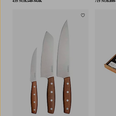
439 NOK
549 NOK
719 NOK
899
Legg til favoritter