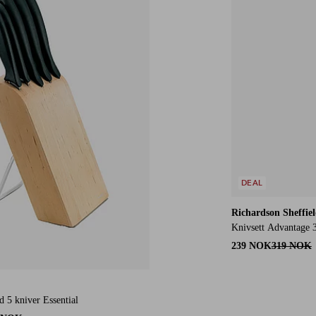
DEAL
Richardson Sheffie
Knivsett Advantage 3
239 NOK
319 NOK
 5 kniver Essential