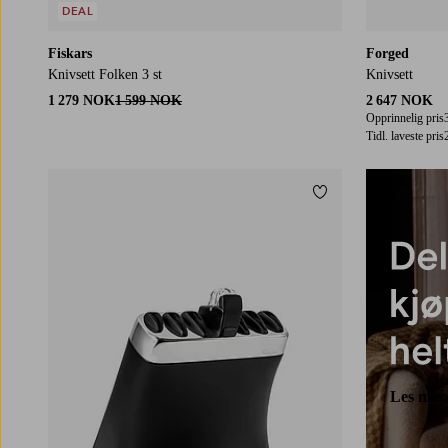
DEAL
Fiskars
Forged
Knivsett Folken 3 st
Knivsett
1 279 NOK
1 599 NOK
2 647 NOK
Opprinnelig pris
Tidl. laveste pris
Legg til favoritter
Les mer