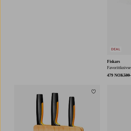
DEAL
Fiskars
Favorittknivset
479 NOK
599
Legg til favoritter