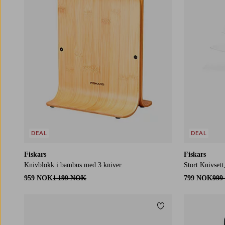
DEAL
DEAL
Fiskars
Fiskars
Knivblokk i bambus med 3 kniver
Stort Knivsett
959 NOK
1 199 NOK
799 NOK
999
Legg til favoritter