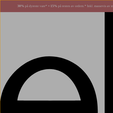
30%
på dyreste vare*
+ 15%
på resten av ordern.* Inkl. massevis av 