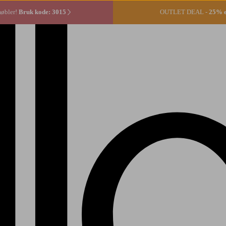
møbler!
Bruk kode: 3015
OUTLET DEAL -
25% ek