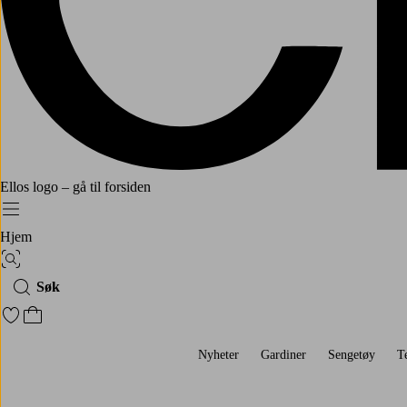
Ellos logo – gå til forsiden
Meny
Hjem
Bildesøk
Søk
Gå til favorittmerkede produkter
Gå til handlekurven
Nyheter
Gardiner
Sengetøy
T