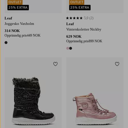
OUTLET
OUTLET
25% EXTRA
25% EXTRA
Leaf
5,0
(2)
5,0 basert på 2 karaktergivninger
Joggesko Vaxholm
Leaf
Vinterskoletter Nickby
314 NOK
Opprinnelig pris
449 NOK
629 NOK
Opprinnelig pris
899 NOK
1 farge
2 farger
Legg til favoritter
Legg t