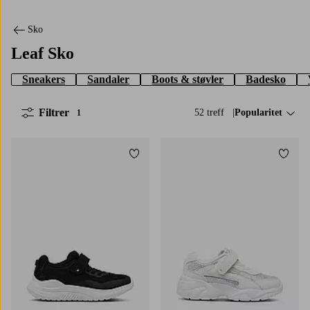
Sko
Leaf Sko
Sneakers
Sandaler
Boots & støvler
Badesko
Filtrer
52 treff
Sorter på:
Popularitet
1
Legg til favoritter
Legg t