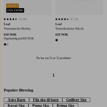
OUTLET
25% EXTRA
4,3
(6)
4,7
(3)
4,3 basert på 6 karaktergivninger
4,7 basert på 3 karaktergivninger
Leaf
Leaf
Vinterstøvler Nickby
Vinterskoletter Sikvik
650 NOK
629 NOK
Opprinnelig pris
929 NOK
1 farge
2 farger
Du har sett 52 av 52 produkter
1
Populær filtrering
Asics Barn
Fila sko til barn
Gulliver Sko
Kavat Sko
Puma Sko
Reima Sko