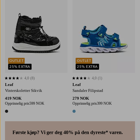
OUTLET
OUTLET
25% EXTRA
25% EXTRA
4,0
(8)
4,0
(1)
4,0 basert på 8 karaktergivninger
4,0 basert på 1 karaktergivninger
Leaf
Leaf
Vinterskoletter Sikvik
Sandaler Filipstad
419 NOK
279 NOK
Opprinnelig pris
599 NOK
Opprinnelig pris
399 NOK
1 farge
1 farge
Første kjøp? Vi ger deg 40% på den dyreste* varen.