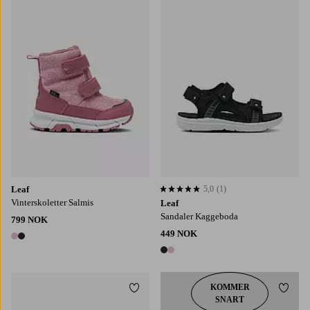
Leaf
5,0
(1)
5,0 basert på 1 karaktergivninger
Vinterskoletter Salmis
Leaf
Sandaler Kaggeboda
799 NOK
449 NOK
2 farger
2 farger
KOMMER
Legg til favoritter
Legg t
SNART