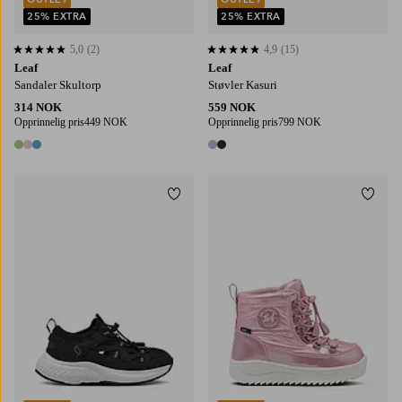
25% EXTRA
25% EXTRA
5,0
(2)
4,9
(15)
5,0 basert på 2 karaktergivninger
4,9 basert på 15 karaktergivninger
Leaf
Leaf
Sandaler Skultorp
Støvler Kasuri
314 NOK
559 NOK
Opprinnelig pris
449 NOK
Opprinnelig pris
799 NOK
3 farger
2 farger
Legg til favoritter
Legg t