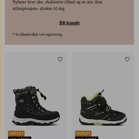
Nyheter hver uke, eksklusive tilbud og en stor dose
stilinspirasjon– direkte til deg.
Bli kunde
* Se tilbudsvilkår ved registrering
Legg til favoritter
Legg t
OUTLET
OUTLET