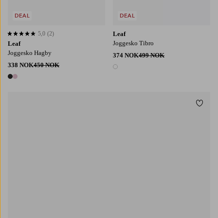
DEAL
DEAL
5,0
(2)
Leaf
5,0 basert på 2 karaktergivninger
Joggesko Tibro
Leaf
Joggesko Hagby
374 NOK
499 NOK
338 NOK
450 NOK
1 farge
2 farger
Legg t