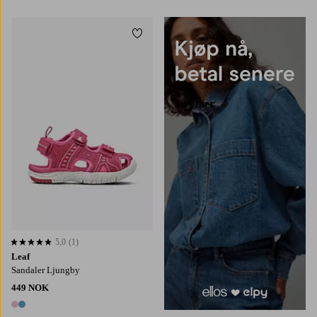
2 farger
2 farger
Legg til favoritter
Les mer
5,0
(1)
5,0 basert på 1 karaktergivninger
Leaf
Sandaler Ljungby
449 NOK
2 farger