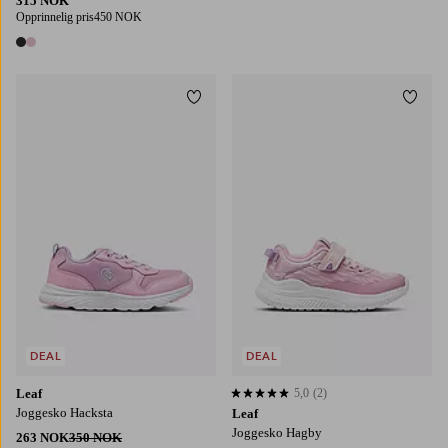
315 NOK
Opprinnelig pris
450 NOK
2 farger
Legg til favoritter
Legg t
DEAL
DEAL
Leaf
5,0
(2)
5,0 basert på 2 karaktergivninger
Joggesko Hacksta
Leaf
Joggesko Hagby
263 NOK
350 NOK