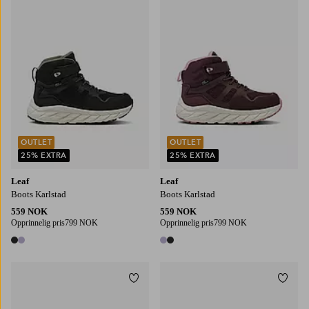
OUTLET
OUTLET
25% EXTRA
25% EXTRA
Leaf
Leaf
Boots Karlstad
Boots Karlstad
559 NOK
559 NOK
Opprinnelig pris
799 NOK
Opprinnelig pris
799 NOK
2 farger
2 farger
Legg til favoritter
Legg t