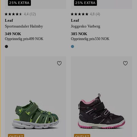
25% EXTRA
25% EXTRA
4,4
(12)
4,8
(4)
4,4 basert på 12 karaktergivninger
4,8 basert på 4 karaktergivninger
Leaf
Leaf
Sportssandaler Halmby
Joggesko Varberg
349 NOK
385 NOK
Opprinnelig pris
499 NOK
Opprinnelig pris
550 NOK
1 farge
1 farge
Legg til favoritter
Legg t
OUTLET
OUTLET