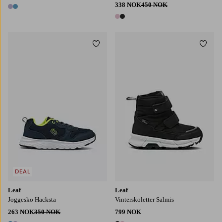
338 NOK
450 NOK
2 farger
2 farger
Legg til favoritter
Legg t
DEAL
Leaf
Leaf
Joggesko Hacksta
Vinterskoletter Salmis
263 NOK
350 NOK
799 NOK