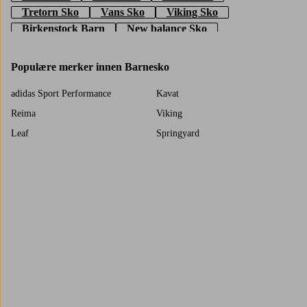
Tretorn Sko
Vans Sko
Viking Sko
Birkenstock Barn
New balance Sko
Populære merker innen Barnesko
adidas Sport Performance
Kavat
Reima
Viking
Leaf
Springyard
Puma
Hummel
Tretorn
Vans
adidas Originals
FILA
Trustpilot
Asics
Duffy
Steve Madden
Shepherd