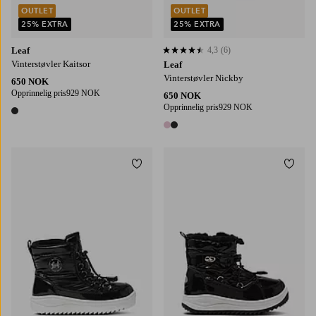
OUTLET
OUTLET
25% EXTRA
25% EXTRA
Leaf
4,3
(6)
4,3 basert på 6 karaktergivninger
Vinterstøvler Kaitsor
Leaf
Vinterstøvler Nickby
650 NOK
Opprinnelig pris
929 NOK
650 NOK
Opprinnelig pris
929 NOK
1 farge
2 farger
Legg til favoritter
Legg t