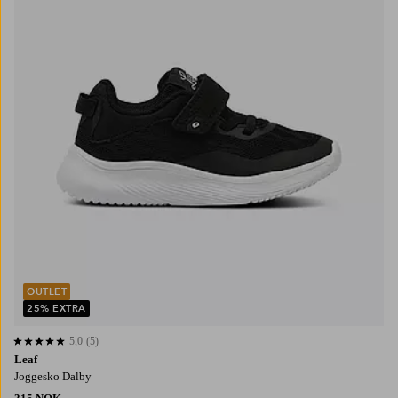
OUTLET
25% EXTRA
5,0
(5)
5,0 basert på 5 karaktergivninger
Leaf
Joggesko Dalby