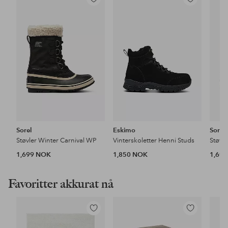
Legg
Legg
til
til
favoritter
favoritter
Sorel
Eskimo
Sorel
Støvler Winter Carnival WP
Vinterskoletter Henni Studs
Støvl
1,699 NOK
1,850 NOK
1,69
Favoritter akkurat nå
Legg
Legg
til
til