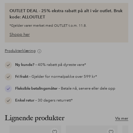
OUTLET DEAL - 25% ekstra rabatt på alt i vår outlet. Bruk
kode: ALLOUTLET
*Gjelder varer merket med OUTLET t.o.m. 11.8.
Shopp her
Produkterklæring
Ny kunde?
– 40% rabatt på dyreste vare*
Fri frakt
– Gjelder for normalpakke over 599 kr*
Fleksible betalingsmåter
– Betale nå, senere eller dele opp
Enkel retur
– 30 dagers returrett*
Lignende produkter
Vis mer