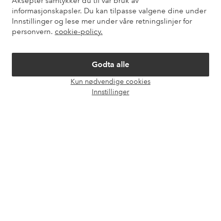
Aksepter samtykker du til vår bruk av
informasjonskapsler. Du kan tilpasse valgene dine under
Mine sider
Innstillinger og lese mer under våre retningslinjer for
personvern.
cookie-policy.
Om Ellos
Godta alle
Våre tjenester
Kun nødvendige cookies
Åpne
Innstillinger
chat-
Vilkår
boks
Venner
Sikre betalinger - Betal direkte eller del opp
Vil du vite mer om
våre betalingsalternativer
?
elpy
elpy