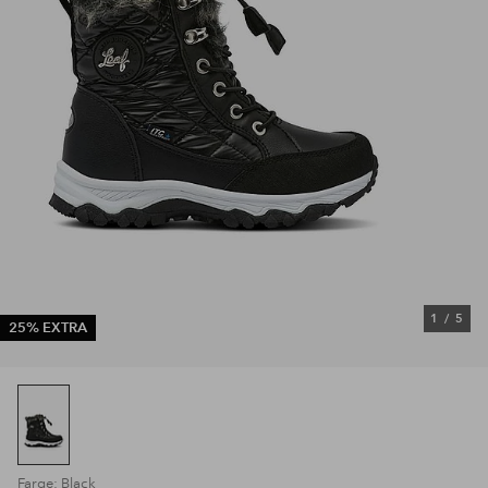
1
/
5
25% EXTRA
Farge: Black