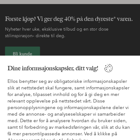
Første kjøp? Vi ger deg 40% på den dyreste* varen.
Nyheter hver uke, eksklusive tilbud og en stor dose
stilinspirasjon– direkte til deg.
Bli kunde
Dine informsajonskapsler, ditt valg!
* Se tilbudsvilkår ved registrering
Ellos benytter seg av obligatoriske informasjonskapsler
slik at nettstedet skal fungere, samt informasjonskapsler
Trenger du hjelp?
for analyse, tilpasset innhold og for å gi deg en mer
relevant opplevelse på nettstedet vårt. Disse
Du finner svar på de vanligste spørsmålene i vår FAQ. Du finner
personopplysningene og informasjonskapslene deler vi
også informasjon om hvordan du kan kontakte oss.
med de annonse- og analyseselskaper vi samarbeider
med. Dette er for å analysere hvordan du bruker siden,
Kundeservice
Bestilling
Betalingsmåte
Lev
samt til forbedring av markedsføringen vår, slik at du kan
få mer persontilpassede annonser. Ved å klikke på