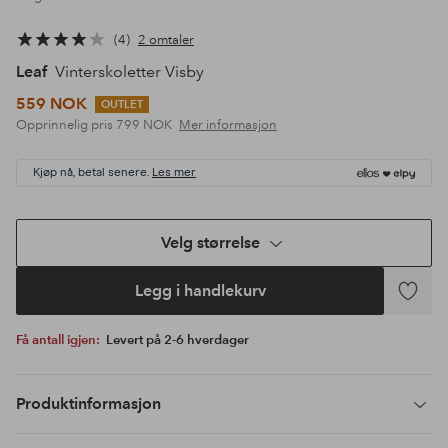
4
2 omtaler
Leaf
Vinterskoletter Visby
559 NOK
OUTLET
Opprinnelig pris
799 NOK
Mer informasjon
Kjøp nå, betal senere.
Les mer
Velg størrelse
Legg i handlekurv
Legg
til
Få antall igjen:
Levert på 2-6 hverdager
favoritte
Produktinformasjon