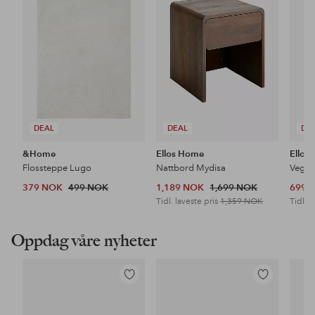
favoritter
favoritter
DEAL
DEAL
DE
&Home
Ellos Home
Ellos
Flossteppe Lugo
Nattbord Mydisa
Veggh
379 NOK
499 NOK
1,189 NOK
1,699 NOK
699 
Tidl. laveste pris
1,359 NOK
Tidl. l
Oppdag våre nyheter
Legg
Legg
til
til
favoritter
favoritter