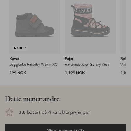
NYHET!
Kavat
Pajar
Reim
Joggesko Fiskeby Warm XC
Vinterstøveler Galaxy Kids
899 NOK
1,199 NOK
1,09
Dette mener andre
3.8
basert på
4
karaktergivninger
Vis alle omtaler (2)