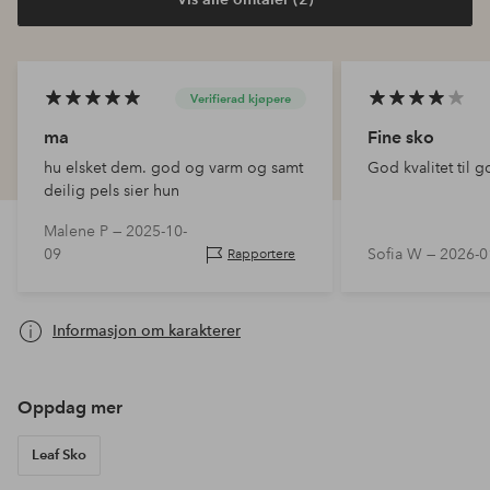
Verifierad kjøpere
ma
Fine sko
hu elsket dem. god og varm og samt
God kvalitet til g
deilig pels sier hun
Malene P —
2025-10-
09
Sofia W —
2026-0
Rapportere
Informasjon om karakterer
Oppdag mer
Leaf Sko