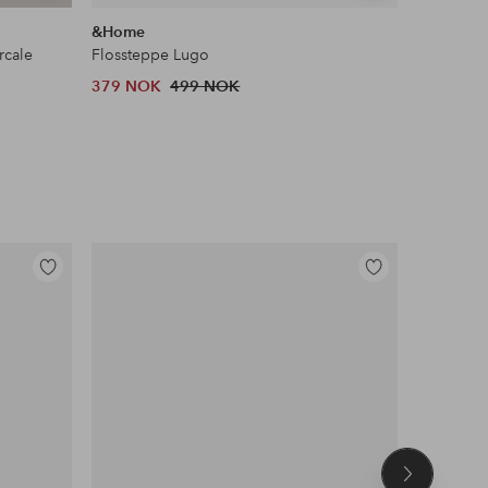
lignende
lignende
&Home
Ellos Ho
rcale
Flossteppe Lugo
379 NOK
499 NOK
824 NOK
Legg
Legg
til
til
favoritter
favoritter
Neste