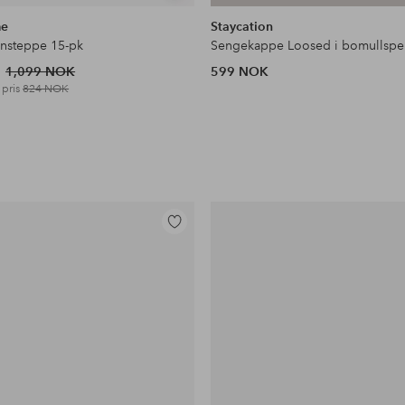
lignende
me
Staycation
nnsteppe 15-pk
Sengekappe Loosed i bomullspe
1,099 NOK
599 NOK
 pris
824 NOK
Legg
til
favoritter