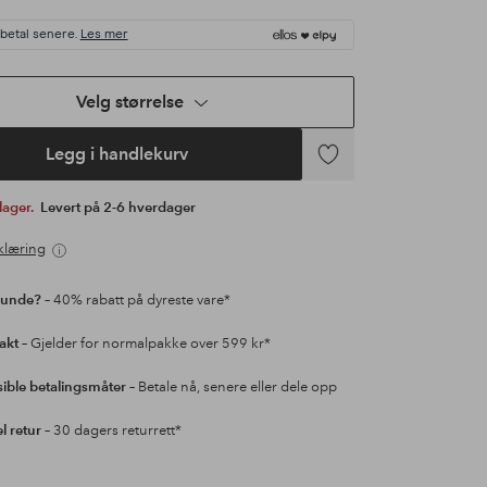
 betal senere.
Les mer
Velg størrelse
Legg i handlekurv
Legg
til
 lager.
Levert på 2-6 hverdager
favoritter
klæring
kunde?
– 40% rabatt på dyreste vare*
rakt
– Gjelder for normalpakke over 599 kr*
sible betalingsmåter
– Betale nå, senere eller dele opp
l retur
– 30 dagers returrett*