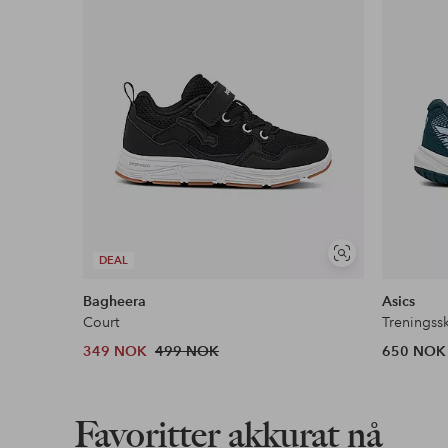
Vis
DEAL
lignende
Bagheera
Asics
Court
Treningss
349 NOK
499 NOK
650 NOK
Favoritter akkurat nå