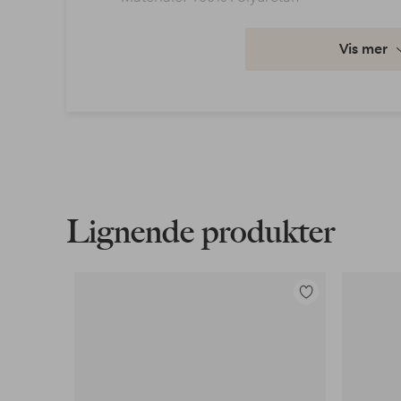
Artikkelnummer: 2253241-01-30
Vis mer
Last ned høyoppløst bilde
Fri frakt
Gjelder for normalpakke over 599 kr
Les mer
Lignende produkter
Faktura & Konto
Våre mest fordelaktige betalingsmåter
Legg
til
favoritter
Les mer