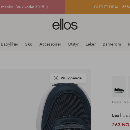
v møbler!
Bruk kode: 3015
OUTLET DEAL -
25% e
Ellos
logo
–
gå
Babyklær
Sko
Accessoirer
Utstyr
Leker
Barnerom
M
til
forsiden
Vis lignende
Farge: Na
Leaf
Jog
263 NO