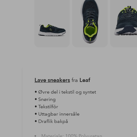
Lave sneakers
fra
Leaf
• Øvre del i tekstil og syntet
• Snøring
• Tekstilfôr
• Uttagbar innersåle
• Draflik bakpå
Materiale: 100% Polyuretan