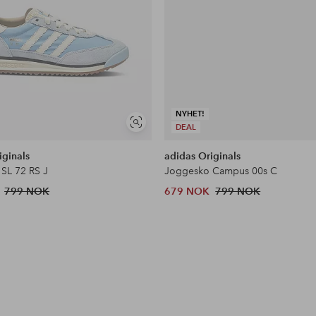
NYHET!
Vis
DEAL
lignende
iginals
adidas Originals
SL 72 RS J
Joggesko Campus 00s C
799 NOK
679 NOK
799 NOK