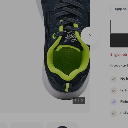
Kjøp nå,
Neste
produkt
3 igjen på
Produkter
Ny 
Fri f
1
/
5
Flek
Enke