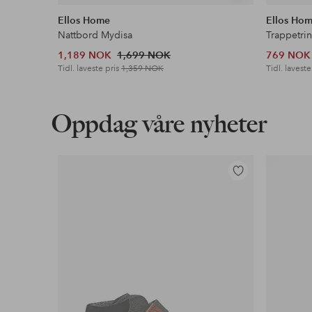
lignende
Ellos Home
Ellos Ho
Nattbord Mydisa
Trappetri
1,189 NOK
1,699 NOK
769 NOK
Tidl. laveste pris
1,359 NOK
Tidl. laveste
Oppdag våre nyheter
Legg
til
favoritter