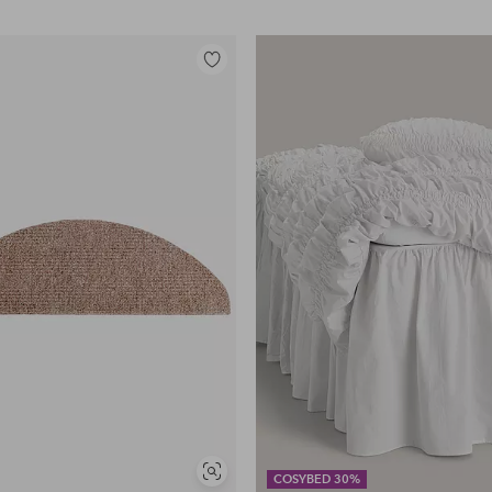
Legg
til
favoritter
Vis
COSYBED 30%