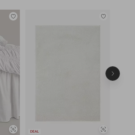
Legg
Legg
til
til
favoritter
favoritter
Neste
produkt
Vis
Vis
DEAL
DEAL