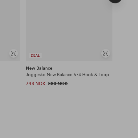
produkt
Vis
Vis
DEAL
DEAL
lignende
lignende
New Balance
New Bala
Joggesko New Balance 574 Hook & Loop
Joggesko
748 NOK
880 NOK
1,063 N