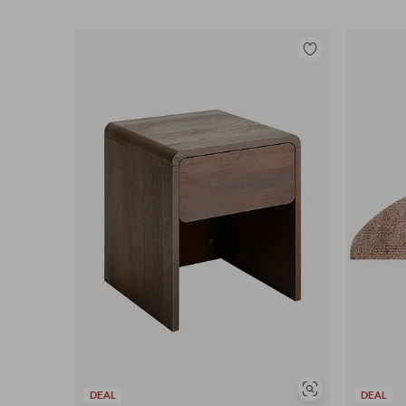
Legg
til
favoritter
Vis
DEAL
DEAL