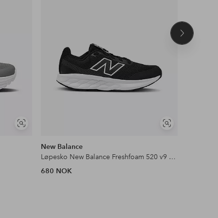
Neste
produkt
Vis
Vis
NYHET!
lignende
lignende
New Balance
Asics
Løpesko New Balance Freshfoam 520 v9 Kids Lace
Løpesko P
680 NOK
700 NOK