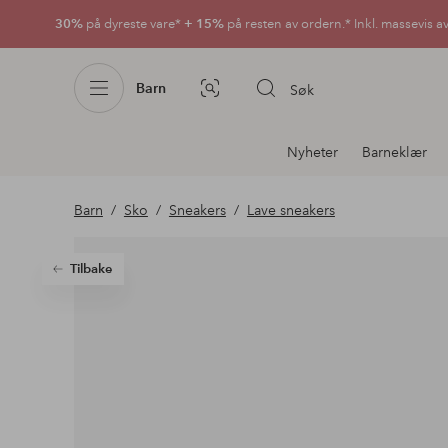
30%
på dyreste vare*
+ 15%
på resten av ordern.* Inkl. massevis a
Barn
Søk
Bildesøk
Avdelingsnavigering
Nyheter
Barneklær
Barn
Sko
Sneakers
Lave sneakers
Tilbake