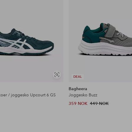
Vis
DEAL
lignende
Bagheera
koer / joggesko Upcourt 6 GS
Joggesko Buzz
359 NOK
449 NOK