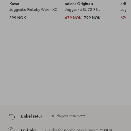
Kavat
adidas Originals
adida
Joggesko Fiskeby Warm XC
Joggesko SL 72 RS J
Jogge
899 NOK
679 NOK
799 NOK
679 
Enkel retur
30 dagers returrett*
Fri frakt
Gjelder for normalpakke over 599 NOK