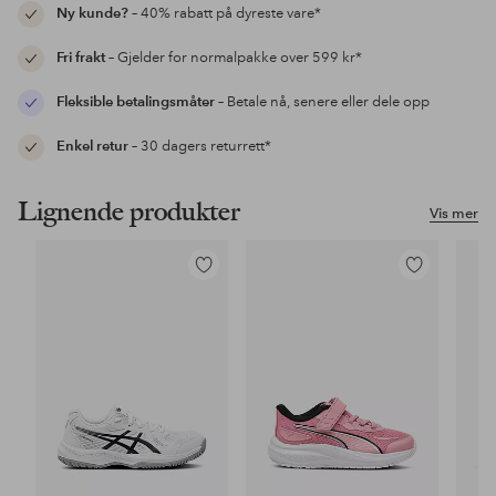
Ny kunde?
– 40% rabatt på dyreste vare*
Fri frakt
– Gjelder for normalpakke over 599 kr*
Fleksible betalingsmåter
– Betale nå, senere eller dele opp
Enkel retur
– 30 dagers returrett*
Lignende produkter
Vis mer
Legg
Legg
til
til
favoritter
favoritter