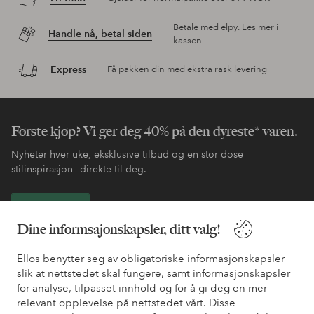
Betale med elpy. Les mer i
Handle nå, betal siden
kassen.
Express
Få pakken din med ekstra rask levering
Første kjøp? Vi ger deg 40% på den dyreste* varen.
Nyheter hver uke, eksklusive tilbud og en stor dose
stilinspirasjon– direkte til deg.
Bli kunde
Dine informsajonskapsler, ditt valg!
* Se tilbudsvilkår ved registrering
Ellos benytter seg av obligatoriske informasjonskapsler
slik at nettstedet skal fungere, samt informasjonskapsler
for analyse, tilpasset innhold og for å gi deg en mer
Trenger du hjelp?
relevant opplevelse på nettstedet vårt. Disse