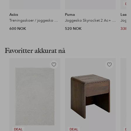
DE
Asics
Puma
Leaf
Treningsskoer / joggesko Upcourt 6 GS
Joggesko Skyrocket 2 Ac+ PS
Jogge
600 NOK
520 NOK
338 
Favoritter akkurat nå
Legg
Legg
til
til
favoritter
favoritter
DEAL
DEAL
DE