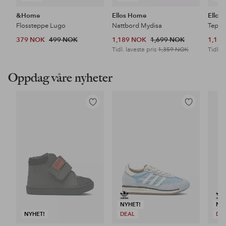
&Home
Ellos Home
Ellos
Flossteppe Lugo
Nattbord Mydisa
Teppe
379 NOK
499 NOK
1,189 NOK
1,699 NOK
1,18
Tidl. laveste pris
1,359 NOK
Tidl. l
Oppdag våre nyheter
Legg
Legg
til
til
favoritter
favoritter
NYHET!
NY
NYHET!
DEAL
DE