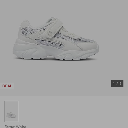
1
/
5
DEAL
Farge: White