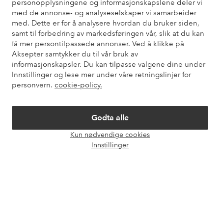
personopplysningene og informasjonskapslene deler vi
Du finner svar på de vanligste spørsmålene i vår FAQ. Du finner
med de annonse- og analyseselskaper vi samarbeider
også informasjon om hvordan du kan kontakte oss.
med. Dette er for å analysere hvordan du bruker siden,
samt til forbedring av markedsføringen vår, slik at du kan
Kundeservice
Bestilling
Betalingsmåte
Lev
få mer persontilpassede annonser. Ved å klikke på
Aksepter samtykker du til vår bruk av
informasjonskapsler. Du kan tilpasse valgene dine under
Innstillinger og lese mer under våre retningslinjer for
Mine sider
personvern.
cookie-policy.
Om Ellos
Godta alle
Våre tjenester
Kun nødvendige cookies
Åpne
Innstillinger
chat-
Vilkår
boks
Venner