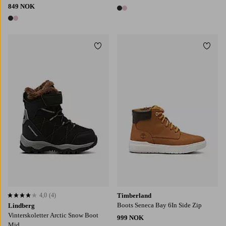
849 NOK
2 farger
2 farger
Legg til favoritter
Legg t
13C
13,5C
1,5C
2C
3C
4,0
(4)
Timberland
4,0 basert på 4 karaktergivninger
Boots Seneca Bay 6In Side Zip
Lindberg
Vinterskoletter Arctic Snow Boot
999 NOK
Mid