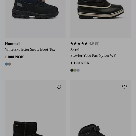
Hummel
4,9
(8)
4,9 basert på 8 karaktergivninger
Vinterskoletter Snow Boot Tex
Sorel
Støvler Yoot Pac Nylon WP
1 000 NOK
1 199 NOK
2 farger
3 farger
Legg til favoritter
Legg t