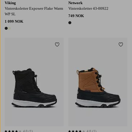
Viking
Network
Vinterskoletter Expower Flake Warm
Vinterskoletter 43-00922
WP SL
749 NOK
1 099 NOK
1 farge
2 farger
Legg til favoritter
Legg t
4,0
(1)
4,0
(1)