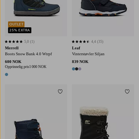
OUTLET
25% EXTRA
5,0
(1)
4,4
(35)
5,0 basert på 1 karaktergivninger
4,4 basert på 35 karaktergivninger
Merrell
Leaf
Boots Snow Bank 4.0 Wtrpf
Vinterstøvler Siljan
600 NOK
839 NOK
Opprinnelig pris
1 000 NOK
3 farger
1 farge
Legg til favoritter
Legg t