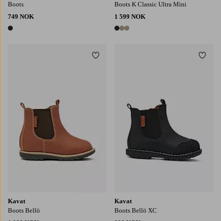
Boots
Boots K Classic Ultra Mini
749 NOK
1 599 NOK
1 farge
3 farger
Legg til favoritter
Legg t
Kavat
Kavat
Boots Bellö
Boots Bellö XC