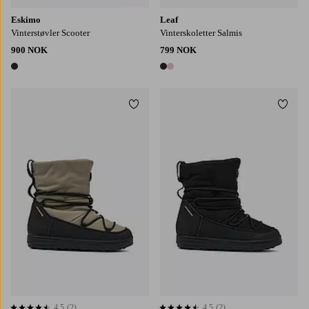
Eskimo
Leaf
Vinterstøvler Scooter
Vinterskoletter Salmis
900 NOK
799 NOK
1 farge
2 farger
Legg til favoritter
Legg t
4,5
(2)
4,5
(2)