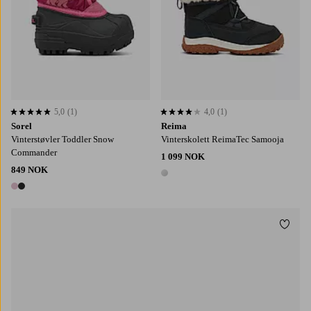
5,0
(1)
4,0
(1)
5,0 basert på 1 karaktergivninger
4,0 basert på 1 karaktergivninger
Sorel
Reima
Vinterstøvler Toddler Snow
Vinterskolett ReimaTec Samooja
Commander
1 099 NOK
849 NOK
1 farge
2 farger
Legg t