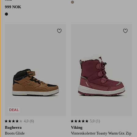
1 farge
999 NOK
1 farge
Legg til favoritter
Legg t
DEAL
4,0
(6)
5,0
(1)
4,0 basert på 6 karaktergivninger
5,0 basert på 1 karaktergivninger
Bagheera
Viking
Boots Glide
Vinterskoletter Toasty Warm Gtx Zip