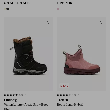
489 NOK
699 NOK
1 199 NOK
2 farger
1 farge
Legg til favoritter
Legg t
DEAL
5,0
(8)
4,0
(4)
5,0 basert på 8 karaktergivninger
4,0 basert på 4 karaktergivninger
Lindberg
Tretorn
Vinterskoletter Arctic Snow Boot
Boots Lunar Hybrid
High