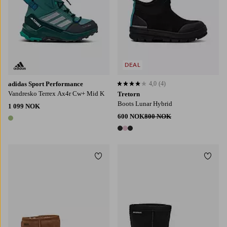
DEAL
adidas Sport Performance
4,0
(4)
4,0 basert på 4 karaktergivninger
Vandresko Terrex Ax4r Cw+ Mid K
Tretorn
Boots Lunar Hybrid
1 099 NOK
600 NOK
800 NOK
1 farge
3 farger
Legg til favoritter
Legg t