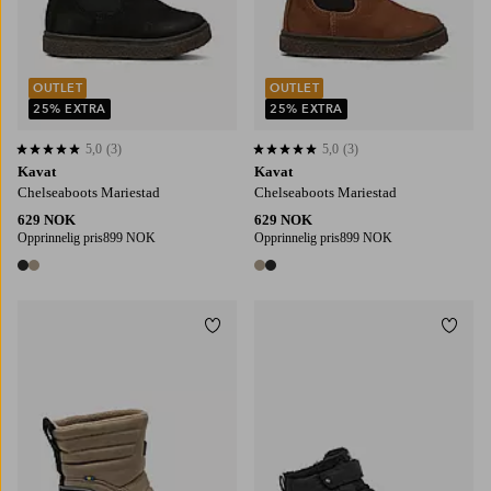
OUTLET
OUTLET
25% EXTRA
25% EXTRA
5,0
(3)
5,0
(3)
5,0 basert på 3 karaktergivninger
5,0 basert på 3 karaktergivninger
Kavat
Kavat
Chelseaboots Mariestad
Chelseaboots Mariestad
629 NOK
629 NOK
Opprinnelig pris
899 NOK
Opprinnelig pris
899 NOK
2 farger
2 farger
Legg til favoritter
Legg t