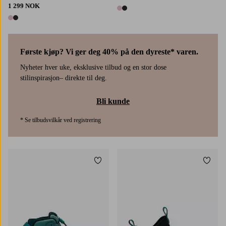
1 299 NOK
2 farger
2 farger
Første kjøp? Vi ger deg 40% på den dyreste* varen.
Nyheter hver uke, eksklusive tilbud og en stor dose
stilinspirasjon– direkte til deg.
Bli kunde
* Se tilbudsvilkår ved registrering
Legg til favoritter
Legg t