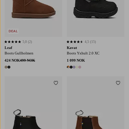
DEAL
5,0
(2)
4,5
(15)
5,0 basert på 2 karaktergivninger
4,5 basert på 15 karaktergivninger
Leaf
Kavat
Boots Gullholmen
Boots Yxhult 2.0 XC
424 NOK
499 NOK
1 099 NOK
2 farger
5 farger
Legg til favoritter
Legg t