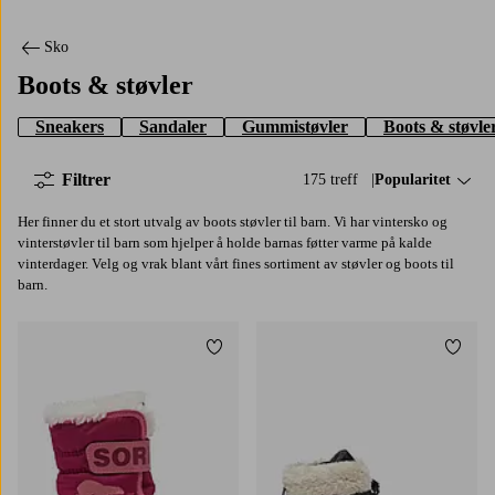
Sko
Boots & støvler
Sneakers
Sandaler
Gummistøvler
Boots & støvle
Filtrer
175 treff
Sorter på:
Popularitet
Her finner du et stort utvalg av boots støvler til barn. Vi har vintersko og
vinterstøvler til barn som hjelper å holde barnas føtter varme på kalde
vinterdager. Velg og vrak blant vårt fines sortiment av støvler og boots til
barn.
Legg til favoritter
Legg t
4
5
6
7