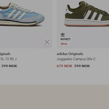
NYHET!
Vis
DEAL
lignende
iginals
adidas Originals
SL 72 RS J
Joggesko Campus 00s C
799 NOK
679 NOK
799 NOK