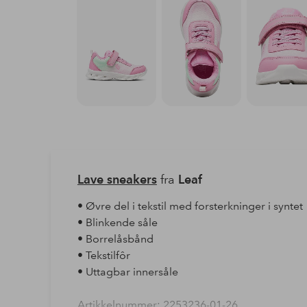
Lave sneakers
fra
Leaf
• Øvre del i tekstil med forsterkninger i syntet
• Blinkende såle
• Borrelåsbånd
• Tekstilfôr
• Uttagbar innersåle
Artikkelnummer: 2253236-01-26