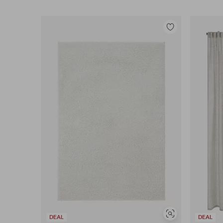
Legg
til
favoritter
Vis
DEAL
DEAL