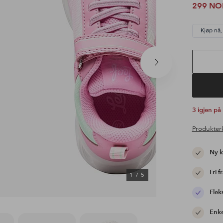
299 NO
Kjøp nå,
Neste
produkt
3 igjen på
Produkter
Ny 
Fri f
1
/
5
Flek
Enke