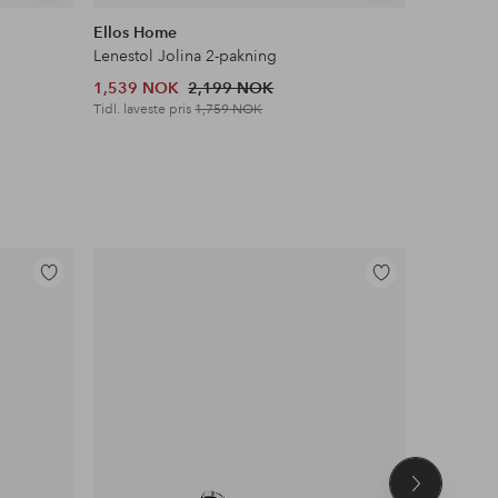
lignende
lignende
Ellos Home
Ellos Ho
Lenestol Jolina 2-pakning
Speil Myr
1,539 NOK
2,199 NOK
2,449 N
Tidl. laveste pris
1,759 NOK
Tidl. lavest
Legg
Legg
til
til
favoritter
favoritter
Neste