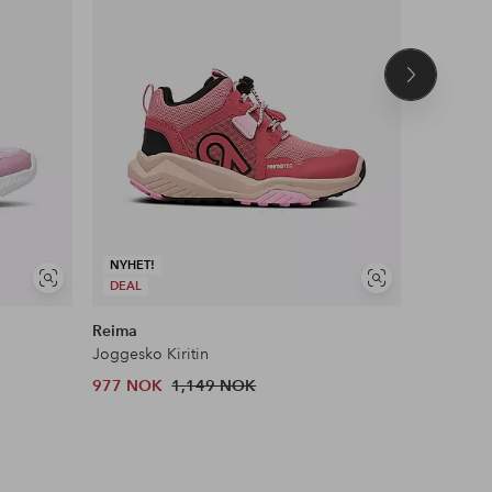
Neste
produkt
NYHET!
Vis
Vis
DEAL
DEAL
lignende
lignende
Reima
Bagheera
Joggesko Kiritin
Court
977 NOK
1,149 NOK
349 NOK