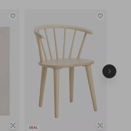
Legg
Legg
til
til
favoritter
favoritter
Neste
produkt
Vis
Vis
DEAL
DEAL