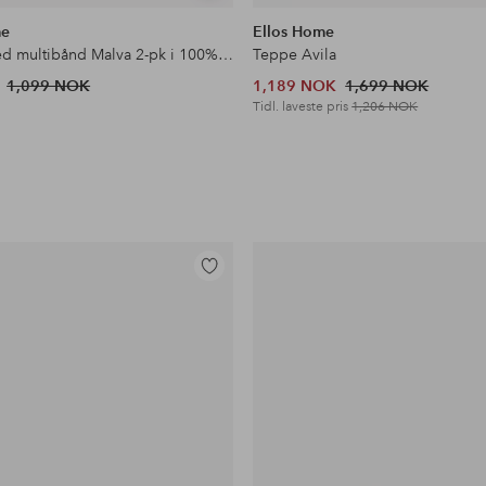
lignende
me
Ellos Home
Gardin med multibånd Malva 2-pk i 100% lin
Teppe Avila
1,099 NOK
1,189 NOK
1,699 NOK
Tidl. laveste pris
1,206 NOK
Legg
til
favoritter