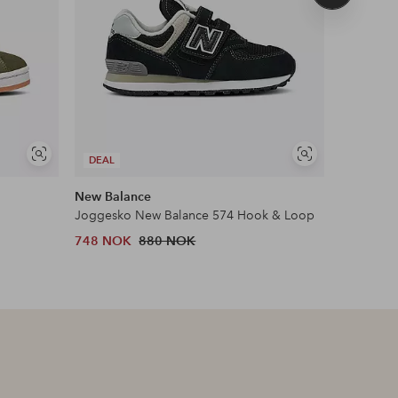
produkt
Vis
Vis
DEAL
DEAL
lignende
lignende
New Balance
New Bala
Joggesko New Balance 574 Hook & Loop
Joggesko
748 NOK
880 NOK
1,063 N