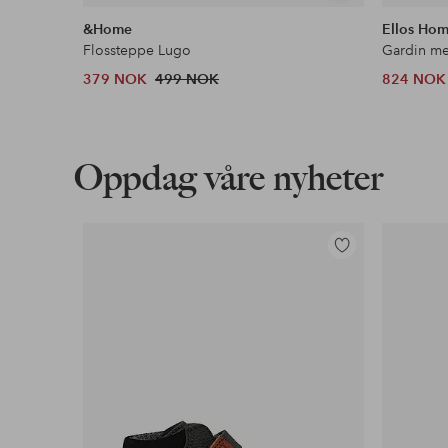
lignende
&Home
Ellos Ho
Flossteppe Lugo
379 NOK
499 NOK
824 NOK
Oppdag våre nyheter
Legg
til
favoritter