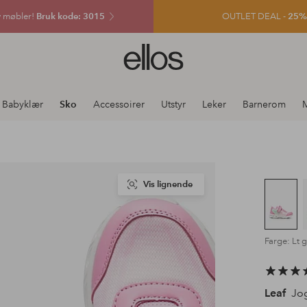
v møbler!
Bruk kode: 3015
OUTLET DEAL -
25% e
Ellos
logo
–
gå
Babyklær
Sko
Accessoirer
Utstyr
Leker
Barnerom
M
til
forsiden
Vis lignende
Farge: Lt 
Leaf
Jog