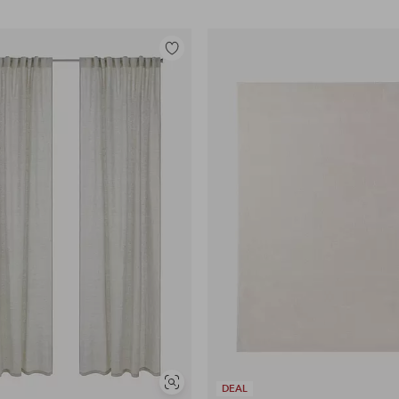
Legg
til
favoritter
Vis
DEAL