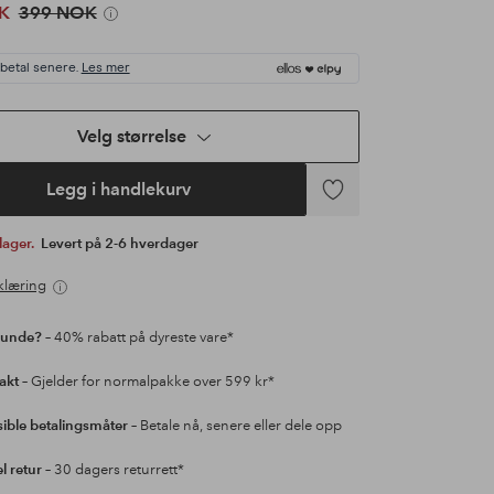
K
399 NOK
 betal senere.
Les mer
Velg størrelse
Legg i handlekurv
Legg
til
 lager.
Levert på 2-6 hverdager
favoritter
klæring
kunde?
– 40% rabatt på dyreste vare*
rakt
– Gjelder for normalpakke over 599 kr*
sible betalingsmåter
– Betale nå, senere eller dele opp
l retur
– 30 dagers returrett*