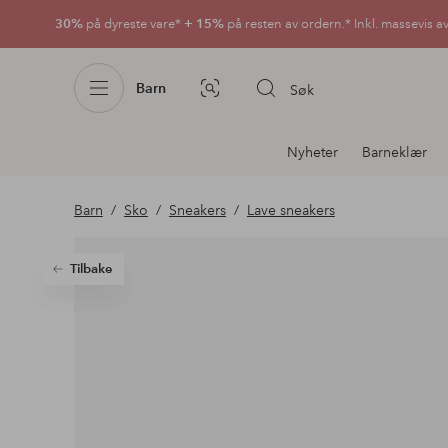
30%
på dyreste vare*
+ 15%
på resten av ordern.* Inkl. massevis a
Barn
Søk
Bildesøk
Avdelingsnavigering
Nyheter
Barneklær
Barn
Sko
Sneakers
Lave sneakers
Tilbake