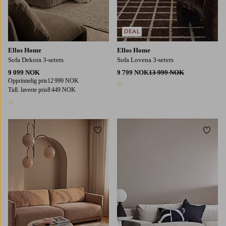
DEAL
Ellos Home
Ellos Home
Sofa Dekora 3-seters
Sofa Lovena 3-seters
9 099 NOK
9 799 NOK
13 999 NOK
Opprinnelig pris
12 999 NOK
1 farge
Tidl. laveste pris
8 449 NOK
1 farge
Legg til favoritter
Legg t