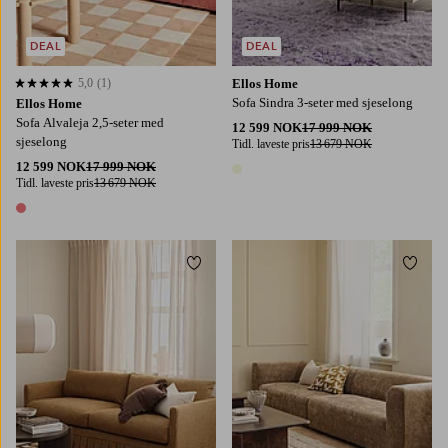
DEAL
DEAL
5,0
(1)
Ellos Home
5,0 basert på 1 karaktergivninger
Sofa Sindra 3-seter med sjeselong
Ellos Home
Sofa Alvaleja 2,5-seter med
12 599 NOK
17 999 NOK
sjeselong
Tidl. laveste pris
13 679 NOK
12 599 NOK
17 999 NOK
1 farge
Tidl. laveste pris
13 679 NOK
1 farge
Legg til favoritter
Legg t