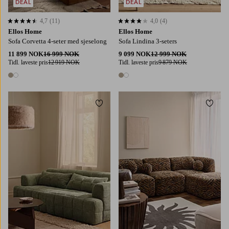
DEAL
DEAL
4,7
(11)
4,0
(4)
4,7 basert på 11 karaktergivninger
4,0 basert på 4 karaktergivninger
Ellos Home
Ellos Home
Sofa Corvetta 4-seter med sjeselong
Sofa Lindina 3-seters
11 899 NOK
16 999 NOK
9 099 NOK
12 999 NOK
Tidl. laveste pris
12 919 NOK
Tidl. laveste pris
9 879 NOK
2 farger
2 farger
Legg til favoritter
Legg t