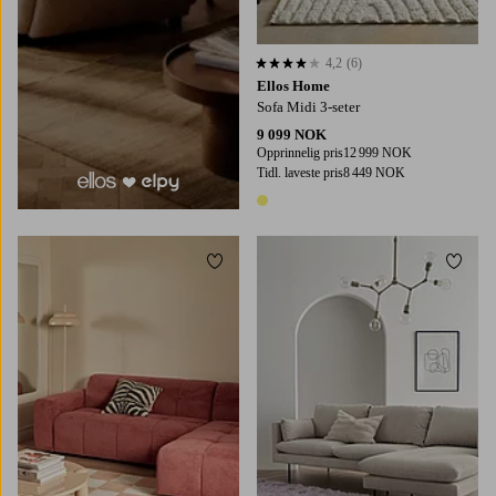
4,2
(6)
4,2 basert på 6 karaktergivninger
Ellos Home
Sofa Midi 3-seter
9 099 NOK
Opprinnelig pris
12 999 NOK
Tidl. laveste pris
8 449 NOK
1 farge
Legg til favoritter
Legg t