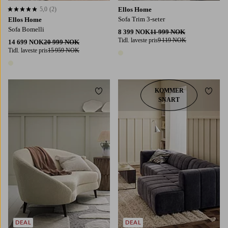
5,0
(2)
Ellos Home
5,0 basert på 2 karaktergivninger
Sofa Trim 3-seter
Ellos Home
Sofa Bomelli
8 399 NOK
11 999 NOK
Tidl. laveste pris
9 119 NOK
14 699 NOK
20 999 NOK
Tidl. laveste pris
15 959 NOK
1 farge
1 farge
KOMMER
Legg til favoritter
Legg t
SNART
DEAL
DEAL