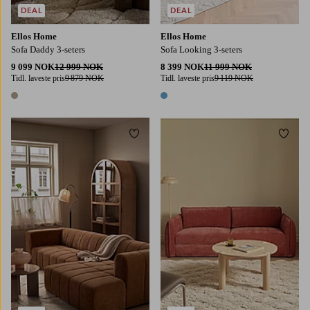
DEAL
DEAL
Ellos Home
Ellos Home
Sofa Daddy 3-seters
Sofa Looking 3-seters
9 099 NOK
12 999 NOK
8 399 NOK
11 999 NOK
Tidl. laveste pris
9 879 NOK
Tidl. laveste pris
9 119 NOK
1 farge
1 farge
Legg til favoritter
Legg t