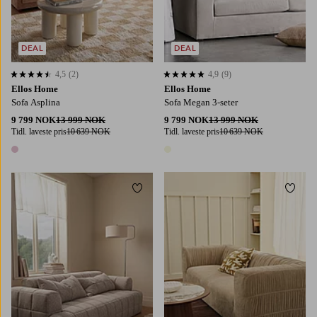
DEAL
DEAL
4,5
(2)
4,9
(9)
4,5 basert på 2 karaktergivninger
4,9 basert på 9 karaktergivninger
Ellos Home
Ellos Home
Sofa Asplina
Sofa Megan 3-seter
9 799 NOK
13 999 NOK
9 799 NOK
13 999 NOK
Tidl. laveste pris
10 639 NOK
Tidl. laveste pris
10 639 NOK
1 farge
1 farge
Legg til favoritter
Legg t