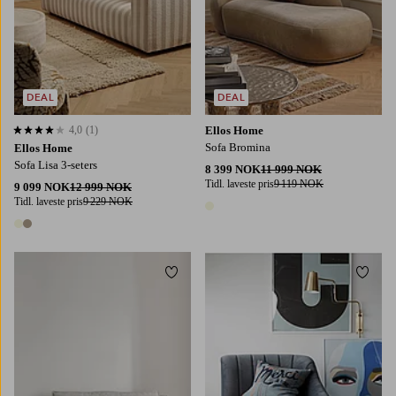
DEAL
DEAL
4,0
(1)
Ellos Home
4,0 basert på 1 karaktergivninger
Sofa Bromina
Ellos Home
Sofa Lisa 3-seters
8 399 NOK
11 999 NOK
Tidl. laveste pris
9 119 NOK
9 099 NOK
12 999 NOK
Tidl. laveste pris
9 229 NOK
1 farge
2 farger
Legg til favoritter
Legg t