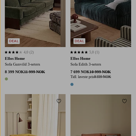
DEAL
DEAL
4,0
(2)
5,0
(1)
4,0 basert på 2 karaktergivninger
5,0 basert på 1 karaktergivninger
Ellos Home
Ellos Home
Sofa Gunvild 3-seters
Sofa Edith 3-seters
8 399 NOK
11 999 NOK
7 699 NOK
10 999 NOK
Tidl. laveste pris
8 359 NOK
1 farge
1 farge
Legg til favoritter
Legg t