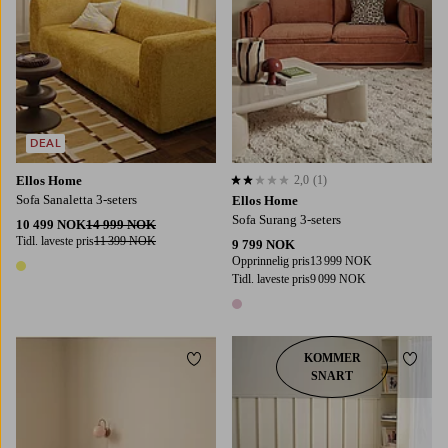
DEAL
Ellos Home
2,0
(1)
2,0 basert på 1 karaktergivninger
Sofa Sanaletta 3-seters
Ellos Home
Sofa Surang 3-seters
10 499 NOK
14 999 NOK
Tidl. laveste pris
11 399 NOK
9 799 NOK
Opprinnelig pris
13 999 NOK
1 farge
Tidl. laveste pris
9 099 NOK
1 farge
KOMMER
Legg til favoritter
Legg t
SNART