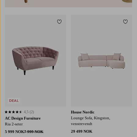
Legg til favoritter
Legg t
DEAL
4,5
(2)
House Nordic
4,5 basert på 2 karaktergivninger
Lounge Sofa, Kingston,
AC Design Furniture
venstrevendt
Ria 2-seter
29 499 NOK
5 999 NOK
7 999 NOK