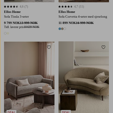
4,6
(7)
4,7
(11)
4,6 basert på 7 karaktergivninger
4,7 basert på 11 karaktergivninger
Ellos Home
Ellos Home
Sofa Tissla 3-seter
Sofa Corvetta 4-seter med sjeselong
9 799 NOK
13 999 NOK
11 899 NOK
16 999 NOK
Tidl. laveste pris
10 639 NOK
3 farger
2 farger
Legg til favoritter
Legg t
DEAL
DEAL