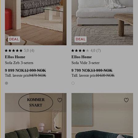
DEAL
DEAL
5,0
(4)
4,0
(7)
5,0 basert på 4 karaktergivninger
4,0 basert på 7 karaktergivninger
Ellos Home
Ellos Home
Sofa Zeb 3-seters
Sofa Vide 3-seter
9 099 NOK
12 999 NOK
9 799 NOK
13 999 NOK
Tidl. laveste pris
9 879 NOK
Tidl. laveste pris
10 639 NOK
1 farge
1 farge
KOMMER
Legg til favoritter
Legg t
SNART