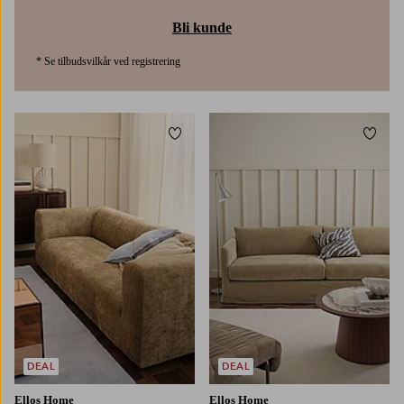
Bli kunde
* Se tilbudsvilkår ved registrering
Legg til favoritter
Legg t
DEAL
DEAL
Ellos Home
Ellos Home