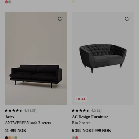
1 farge
2 farger
Legg til favoritter
Legg t
DEAL
4,4
(38)
4,5
(2)
4,4 basert på 38 karaktergivninger
4,5 basert på 2 karaktergivninger
Jotex
AC Design Furniture
ANTWERPEN sofa 3-seters
Ria 2-seter
11 499 NOK
6 399 NOK
7 999 NOK