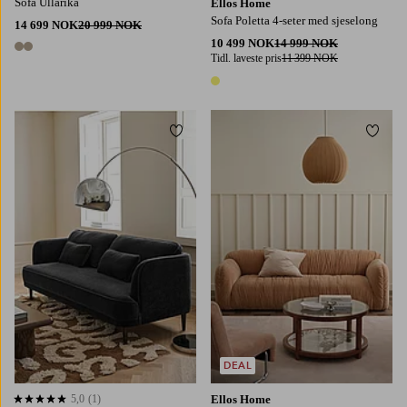
Sofa Ullarika
Ellos Home
Sofa Poletta 4-seter med sjeselong
14 699 NOK
20 999 NOK
10 499 NOK
14 999 NOK
2 farger
Tidl. laveste pris
11 399 NOK
1 farge
Legg til favoritter
Legg t
DEAL
5,0
(1)
Ellos Home
5,0 basert på 1 karaktergivninger