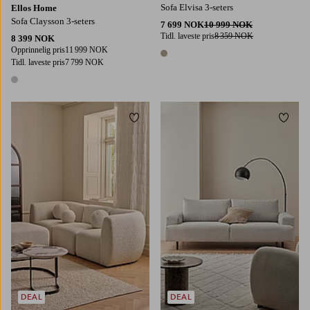
Sofa Elvisa 3-seters
Ellos Home
Sofa Claysson 3-seters
7 699 NOK
10 999 NOK
Tidl. laveste pris
8 359 NOK
8 399 NOK
Opprinnelig pris
11 999 NOK
1 farge
Tidl. laveste pris
7 799 NOK
1 farge
Legg til favoritter
Legg t
DEAL
DEAL