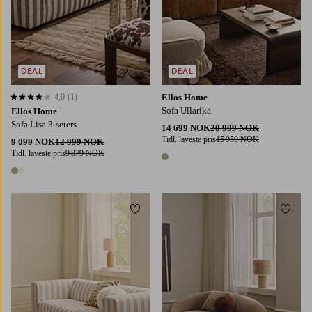
DEAL
DEAL
4,0
(1)
Ellos Home
4,0 basert på 1 karaktergivninger
Sofa Ullarika
Ellos Home
Sofa Lisa 3-seters
14 699 NOK
20 999 NOK
Tidl. laveste pris
15 959 NOK
9 099 NOK
12 999 NOK
Tidl. laveste pris
9 879 NOK
1 farge
2 farger
Legg til favoritter
Legg t