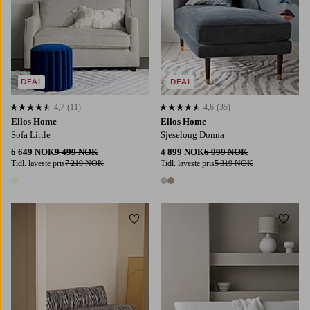
DEAL
DEAL
4,7
(11)
4,6
(35)
4,7 basert på 11 karaktergivninger
4,6 basert på 35 karaktergivninger
Ellos Home
Ellos Home
Sofa Little
Sjeselong Donna
6 649 NOK
9 499 NOK
4 899 NOK
6 999 NOK
Tidl. laveste pris
7 219 NOK
Tidl. laveste pris
5 319 NOK
1 farge
2 farger
Legg til favoritter
Legg t