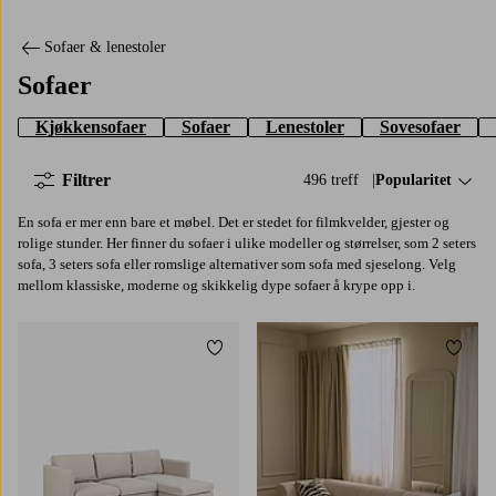
Sofaer & lenestoler
Sofaer
Kjøkkensofaer
Sofaer
Lenestoler
Sovesofaer
Filtrer
496 treff
Sorter på:
Popularitet
En sofa er mer enn bare et møbel. Det er stedet for filmkvelder, gjester og
rolige stunder. Her finner du sofaer i ulike modeller og størrelser, som 2 seters
sofa, 3 seters sofa eller romslige alternativer som sofa med sjeselong. Velg
mellom klassiske, moderne og skikkelig dype sofaer å krype opp i.
Legg til favoritter
Legg t