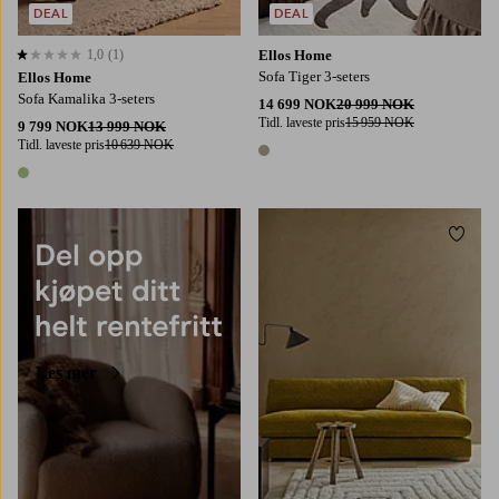
DEAL
DEAL
1,0
(1)
Ellos Home
1,0 basert på 1 karaktergivninger
Sofa Tiger 3-seters
Ellos Home
Sofa Kamalika 3-seters
14 699 NOK
20 999 NOK
Tidl. laveste pris
15 959 NOK
9 799 NOK
13 999 NOK
Tidl. laveste pris
10 639 NOK
1 farge
1 farge
Legg t
Les mer