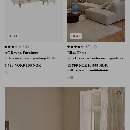
DEAL
DEAL
3,0
(1)
4,7
(11)
3,0 basert på 1 karaktergivninger
4,7 basert på 11 karaktergivninger
AC Design Furniture
Ellos Home
Sofa 2-seter med sjeselong Milly
Sofa Corvetta 4-seter med sjeselong
6 439 NOK
9 199 NOK
11 899 NOK
16 999 NOK
Tidl. laveste pris
12 919 NOK
1 farge
2 farger
Legg t