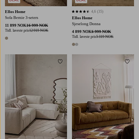
Ellos Home
4,6
(35)
4,6 basert på 35 karaktergivninger
Sofa Bernie 3-seters
Ellos Home
Sjeselong Donna
11 899 NOK
16 999 NOK
Tidl. laveste pris
12 919 NOK
4 899 NOK
6 999 NOK
Tidl. laveste pris
5 319 NOK
1 farge
2 farger
Legg til favoritter
Legg t