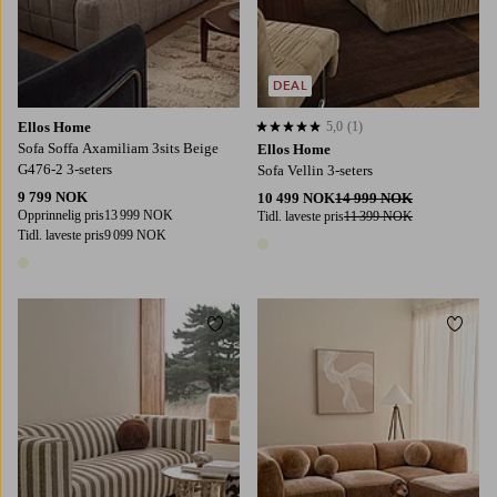
DEAL
Ellos Home
5,0
(1)
5,0 basert på 1 karaktergivninger
Sofa Soffa Axamiliam 3sits Beige
Ellos Home
G476-2 3-seters
Sofa Vellin 3-seters
9 799 NOK
10 499 NOK
14 999 NOK
Opprinnelig pris
13 999 NOK
Tidl. laveste pris
11 399 NOK
Tidl. laveste pris
9 099 NOK
1 farge
1 farge
Legg til favoritter
Legg t