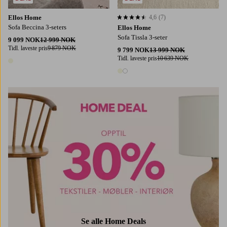
Ellos Home
4,6
(7)
4,6 basert på 7 karaktergivninger
Sofa Beccina 3-seters
Ellos Home
Sofa Tissla 3-seter
9 099 NOK
12 999 NOK
Tidl. laveste pris
9 879 NOK
9 799 NOK
13 999 NOK
Tidl. laveste pris
10 639 NOK
1 farge
2 farger
Se alle Home Deals