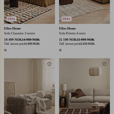
DEAL
DEAL
Ellos Home
Ellos Home
Sofa Classimo 3-seters
Sofa Poletta 4-seter
10 499 NOK
14 999 NOK
11 199 NOK
15 999 NOK
Tidl. laveste pris
11 399 NOK
Tidl. laveste pris
12 159 NOK
1 farge
1 farge
Legg til favoritter
Legg t