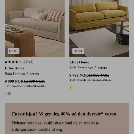
DEAL
DEAL
4,0
(4)
Ellos Home
4,0 basert på 4 karaktergivninger
Sofa Perranova 3-seters
Ellos Home
Sofa Lindina 3-seters
9 799 NOK
13 999 NOK
Tidl. laveste pris
10 639 NOK
9 099 NOK
12 999 NOK
Tidl. laveste pris
9 879 NOK
1 farge
2 farger
Første kjøp? Vi ger deg 40% på den dyreste* varen.
Nyheter hver uke, eksklusive tilbud og en stor dose
stilinspirasjon– direkte til deg.