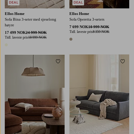
DEAL
DEAL
Ellos Home
Ellos Home
Sofa Bina 3-seter med sjeselong
Sofa Operetta 3-seters
høyre
7 699 NOK
10 999 NOK
Tidl. laveste pris
8 359 NOK
17 499 NOK
24 999 NOK
Tidl. laveste pris
18 999 NOK
1 farge
1 farge
Legg til favoritter
Legg t