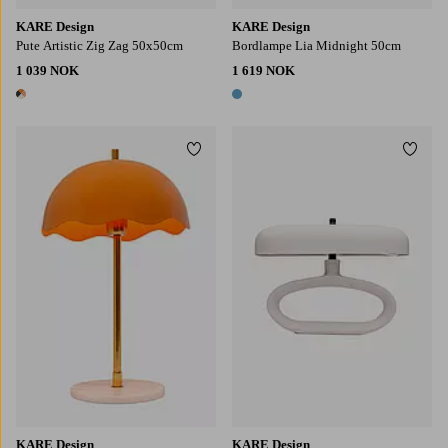
KARE Design
KARE Design
Pute Artistic Zig Zag 50x50cm
Bordlampe Lia Midnight 50cm
1 039 NOK
1 619 NOK
1 farge
1 farge
Legg til favoritter
Legg t
KARE Design
KARE Design