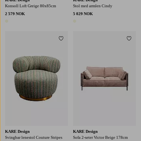
Konsoll Loft Greige 80x85cm
Stol med armlen Cindy
2 579 NOK
5 029 NOK
1 farge
1 farge
Legg til favoritter
Legg t
KARE Design
KARE Design
Svingbar lenestol Couture Stripes
Sofa 2-seter Victor Beige 178cm