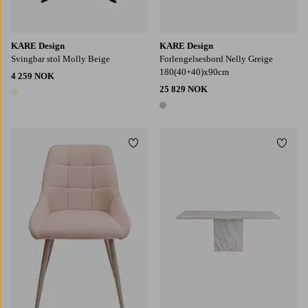
KARE Design
KARE Design
Svingbar stol Molly Beige
Forlengelsesbord Nelly Greige
180(40+40)x90cm
4 259 NOK
25 829 NOK
1 farge
1 farge
Legg til favoritter
Legg t