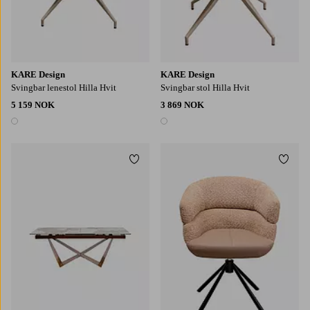
KARE Design
KARE Design
Svingbar lenestol Hilla Hvit
Svingbar stol Hilla Hvit
5 159 NOK
3 869 NOK
1 farge
1 farge
Legg til favoritter
Legg t