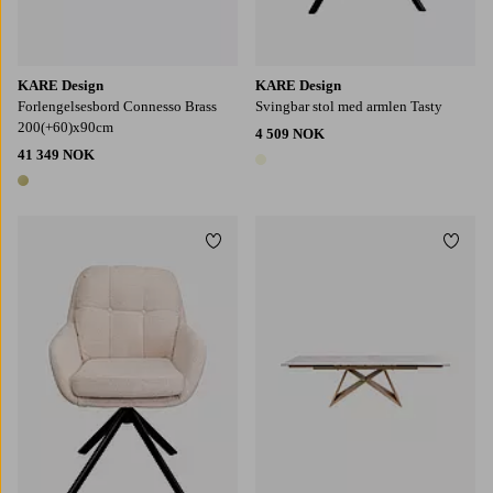
KARE Design
KARE Design
Forlengelsesbord Connesso Brass
Svingbar stol med armlen Tasty
200(+60)x90cm
4 509 NOK
41 349 NOK
1 farge
1 farge
Legg til favoritter
Legg t