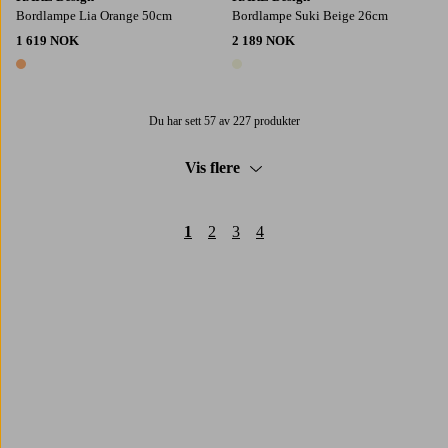
Bordlampe Lia Orange 50cm
Bordlampe Suki Beige 26cm
1 619 NOK
2 189 NOK
1 farge
1 farge
Du har sett 57 av 227 produkter
Vis flere
1
2
3
4
Trustpilot