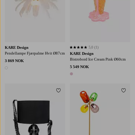
KARE Design
5,0
(1)
5,0 basert på 1 karaktergivninger
Pendellampe Fjærpalme Hvit Ø87cm
KARE Design
Bistrobord Ice Cream Pink Ø60cm
3 869 NOK
5 549 NOK
1 farge
1 farge
Legg til favoritter
Legg t