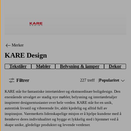
Kare Design
Merker
KARE Design
Tekstiler
Møbler
Belysning & lamper
Dekor
Filtrer
227 treff
Sorter på:
Popularitet
KARE står for fantastiske interiørideer og ekstraordinær boligdesign. Den
enestående utvalget av stadig nye møbler, belysning og interiørdetaljer
inspirerer designentusiaster over hele verden. KARE står for en unik,
autentisk livsstil og vibrerende liv, aldri kjedelig og alltid full av
inspirasjon. Varemerkets lidenskapelige misjon er å hjelpe kundene med å
fremheve deres individualitet og bygge et lykkelig sted i hjemmet ved å
skape unike, gledelige produkter og levende verdener.