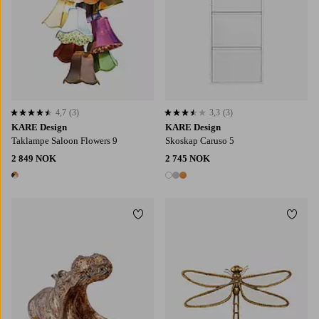
4,7
(3)
3,3
(3)
4,7 basert på 3 karaktergivninger
3,3 basert på 3 karaktergivninger
KARE Design
KARE Design
Taklampe Saloon Flowers 9
Skoskap Caruso 5
2 849 NOK
2 745 NOK
1 farge
3 farger
Legg til favoritter
Legg t