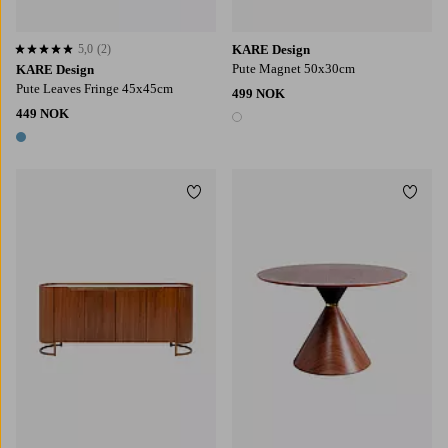
5,0
(2)
KARE Design
5,0 basert på 2 karaktergivninger
Pute Magnet 50x30cm
KARE Design
Pute Leaves Fringe 45x45cm
499 NOK
449 NOK
1 farge
1 farge
Legg til favoritter
Legg t