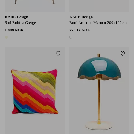
KARE Design
KARE Design
Stol Rubina Greige
Bord Artistico Marmor 200x100cm
1 489 NOK
27 519 NOK
1 farge
1 farge
Legg til favoritter
Legg t