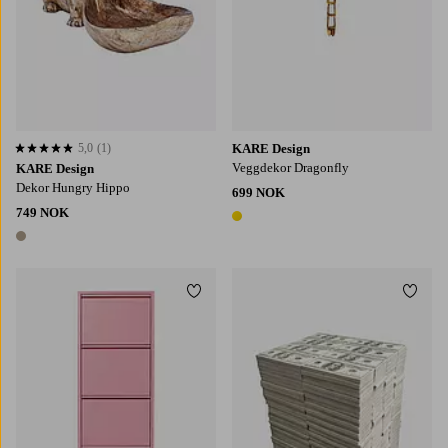
5,0
(1)
KARE Design
5,0 basert på 1 karaktergivninger
Veggdekor Dragonfly
KARE Design
Dekor Hungry Hippo
699 NOK
749 NOK
1 farge
1 farge
Legg til favoritter
Legg t