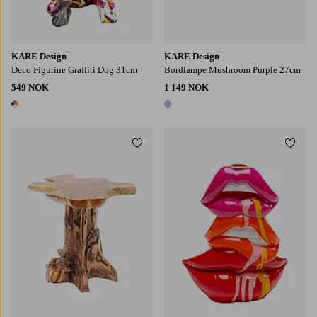
KARE Design
KARE Design
Deco Figurine Graffiti Dog 31cm
Bordlampe Mushroom Purple 27cm
549 NOK
1 149 NOK
1 farge
1 farge
Legg til favoritter
Legg t