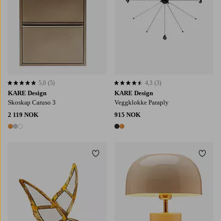
5,0
(5)
4,3
(3)
5,0 basert på 5 karaktergivninger
4,3 basert på 3 karaktergivninger
KARE Design
KARE Design
Skoskap Caruso 3
Veggklokke Paraply
2 119 NOK
915 NOK
3 farger
2 farger
Legg til favoritter
Legg t