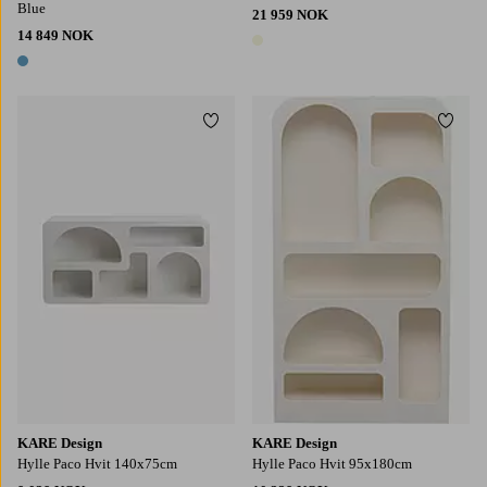
Blue
21 959 NOK
14 849 NOK
1 farge
1 farge
Legg til favoritter
Legg t
KARE Design
KARE Design
Hylle Paco Hvit 140x75cm
Hylle Paco Hvit 95x180cm