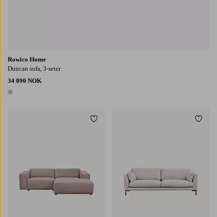
Rowico Home
Duncan sofa, 3-seter
34 090 NOK
1 farge
Legg til favoritter
Legg t