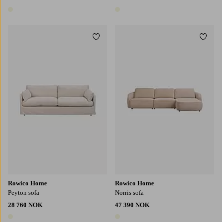
1 farge
1 farge
Legg til favoritter
Legg t
Rowico Home
Rowico Home
Peyton sofa
Norris sofa
28 760 NOK
47 390 NOK
1 farge
1 farge