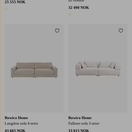
til venstre
25 555 NOK
32 490 NOK
1 farge
1 farge
Legg til favoritter
Legg t
Rowico Home
Rowico Home
Langdon sofa 4-seter
Falkner sofa 3-seter
43 665 NOK
33 015 NOK