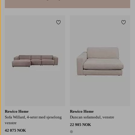
Legg til favoritter
Legg t
Rowico Home
Rowico Home
Sofa Willard, 4-seter med sjeselong
Duncan sofamodul, venstre
venstre
22 905 NOK
42 075 NOK
1 farge