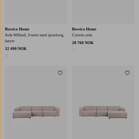
Rowico Home
Rowico Home
Sofa Willard, 3-seter med sjeselong
Corwin sofa
høyre
28 760 NOK
32 490 NOK
1 farge
1 farge
Legg til favoritter
Legg t