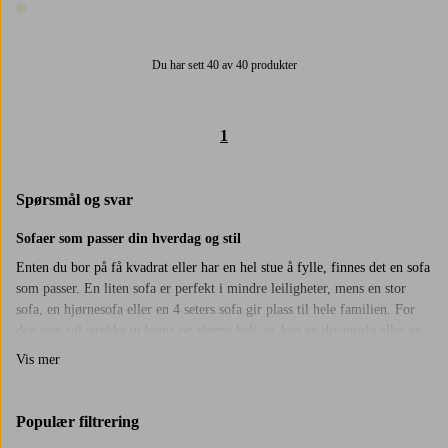
1 farge
Du har sett 40 av 40 produkter
1
Spørsmål og svar
Sofaer som passer din hverdag og stil
Enten du bor på få kvadrat eller har en hel stue å fylle, finnes det en sofa
som passer. En liten sofa er perfekt i mindre leiligheter, mens en stor
sofa, en hjørnesofa eller en 4 seters sofa gir plass til hele familien. For
deg som vil strekke ut beina og slappe helt av, kan en divansofa eller en
sjeselongsofa gjøre stor forskjell.
Vis mer
Velg etter følelse
Liker du at sofaen omfavner deg? En dyp sofa inviterer til avslapping og
Populær filtrering
er perfekt for lange filmkvelder. For et mer klassisk uttrykk fungerer en