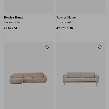
Rowico Home
Rowico Home
Corwin sofa
Corwin sofa
42 075 NOK
42 075 NOK
1 farge
1 farge
Legg til favoritter
Legg t