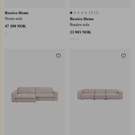
Rowico Home
1,0
(1)
1,0 basert på 1 karaktergivninger
Norris sofa
Rowico Home
Braden sofa
47 390 NOK
23 965 NOK
1 farge
3 farger
Legg til favoritter
Legg t