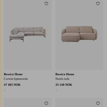
Legg til favoritter
Legg t
Rowico Home
Rowico Home
Corwin hjørnesofa
Norris sofa
47 405 NOK
35 140 NOK
1 farge
1 farge
Legg til favoritter
Legg t