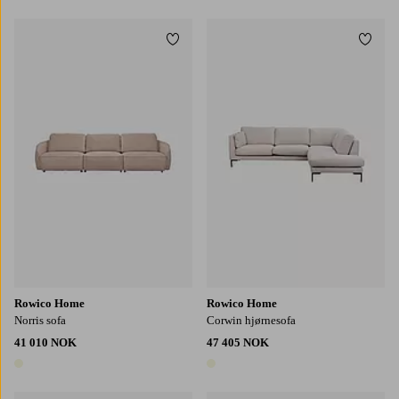
Legg til favoritter
Legg t
Rowico Home
Rowico Home
Norris sofa
Corwin hjørnesofa
41 010 NOK
47 405 NOK
1 farge
1 farge