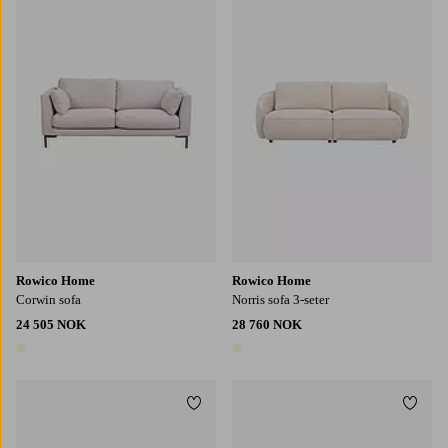
Rowico Home
Rowico Home
Corwin sofa
Norris sofa 3-seter
24 505 NOK
28 760 NOK
1 farge
1 farge
Legg til favoritter
Legg t