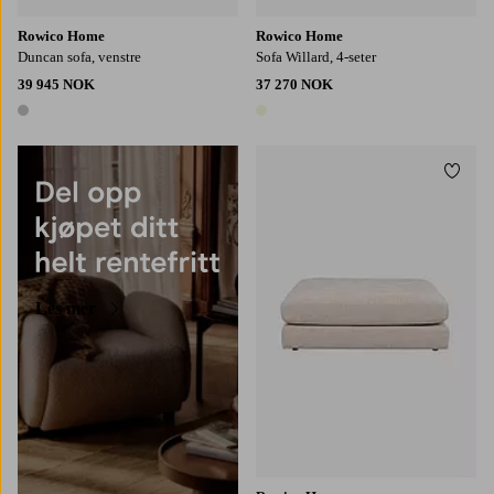
Rowico Home
Rowico Home
Duncan sofa, venstre
Sofa Willard, 4-seter
39 945 NOK
37 270 NOK
1 farge
1 farge
Legg t
Les mer