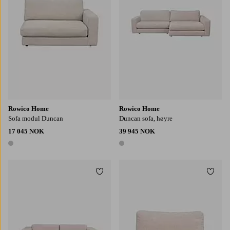
Rowico Home
Rowico Home
Sofa modul Duncan
Duncan sofa, høyre
17 045 NOK
39 945 NOK
1 farge
1 farge
Legg til favoritter
Legg t