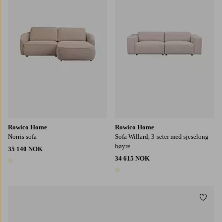
Rowico Home
Rowico Home
Norris sofa
Sofa Willard, 3-seter med sjeselong
høyre
35 140 NOK
34 615 NOK
1 farge
1 farge
Legg t