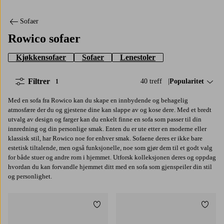
Sofaer
Rowico sofaer
Kjøkkensofaer
Sofaer
Lenestoler
Filtrer
40 treff
Sorter på:
Popularitet
1
Med en sofa fra Rowico kan du skape en innbydende og behagelig
atmosfære der du og gjestene dine kan slappe av og kose dere. Med et bredt
utvalg av design og farger kan du enkelt finne en sofa som passer til din
innredning og din personlige smak. Enten du er ute etter en moderne eller
klassisk stil, har Rowico noe for enhver smak. Sofaene deres er ikke bare
estetisk tiltalende, men også funksjonelle, noe som gjør dem til et godt valg
for både stuer og andre rom i hjemmet. Utforsk kolleksjonen deres og oppdag
hvordan du kan forvandle hjemmet ditt med en sofa som gjenspeiler din stil
og personlighet.
Legg til favoritter
Legg t