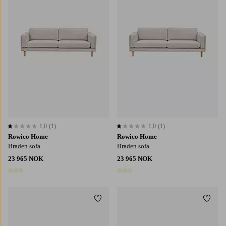
1,0
(1)
1,0
(1)
1,0 basert på 1 karaktergivninger
1,0 basert på 1 karaktergivninger
Rowico Home
Rowico Home
Braden sofa
Braden sofa
23 965 NOK
23 965 NOK
3 farger
3 farger
Legg til favoritter
Legg t