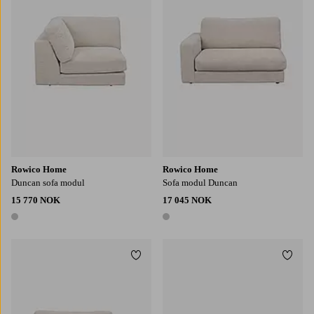
Rowico Home
Rowico Home
Duncan sofa modul
Sofa modul Duncan
15 770 NOK
17 045 NOK
1 farge
1 farge
Legg til favoritter
Legg t