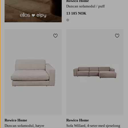
Rowico Home
Duncan sofamodul / puff
13 105 NOK
1 farge
Legg til favoritter
Legg t
Rowico Home
Rowico Home
Duncan sofamodul, høyre
Sofa Willard, 4-seter med sjeselong