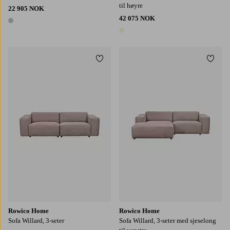
til høyre
22 905 NOK
42 075 NOK
1 farge
1 farge
Legg til favoritter
Legg t
Rowico Home
Rowico Home
Sofa Willard, 3-seter
Sofa Willard, 3-seter med sjeselong