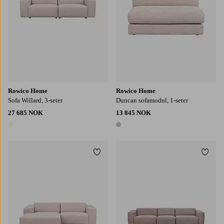
Rowico Home
Rowico Home
Sofa Willard, 3-seter
Duncan sofamodul, 1-seter
27 685 NOK
13 845 NOK
1 farge
1 farge
Legg til favoritter
Legg t