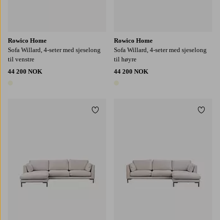
Rowico Home
Rowico Home
Sofa Willard, 4-seter med sjeselong
Sofa Willard, 4-seter med sjeselong
til venstre
til høyre
44 200 NOK
44 200 NOK
1 farge
1 farge
Legg til favoritter
Legg t