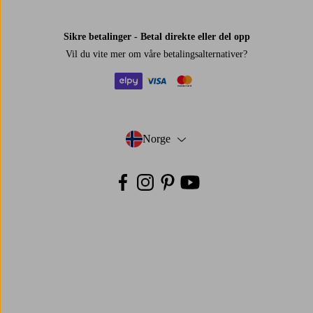
Sikre betalinger - Betal direkte eller del opp
Vil du vite mer om
våre betalingsalternativer
?
elpy
visa
mastercard
Norge
- Velg land
Facebook
Instagram
Pinterest
Youtube