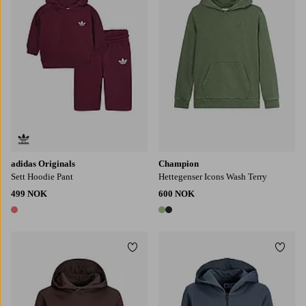
adidas Originals
Champion
Sett Hoodie Pant
Hettegenser Icons Wash Terry
499 NOK
600 NOK
1 farge
2 farger
Legg til favoritter
Legg t
128
140
152
164
176
128
140
152
164
176