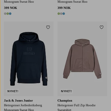
Monogram Sweat Hoo
Monogram Sweat Hoo
399 NOK
399 NOK
3 farger
3 farger
Legg til favoritter
Legg t
128
140
152
164
176
S
M
L
XL
2XL
NYHET!
NYHET!
Jack & Jones Junior
Champion
Hettegenser Jorfrederiksberg
Hettegenser Full Zip Hoodie
Monogram Sweat Hoo
Sweatshirt