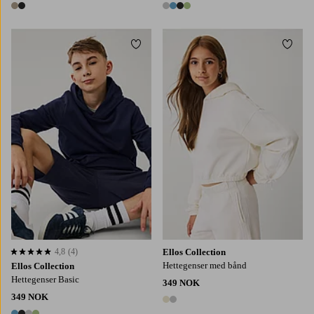
2 farger
4 farger
Legg til favoritter
Legg t
134/140
146/152
158/164
170
134/140
146/152
158/164
4,8
(4)
Ellos Collection
4,8 basert på 4 karaktergivninger
Hettegenser med bånd
Ellos Collection
Hettegenser Basic
349 NOK
349 NOK
2 farger