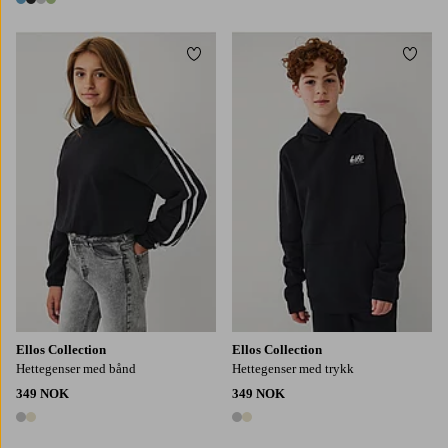
4 farger
Legg til favoritter
Legg t
134/140
146/152
158/164
134/140
146/152
158/164
170
Ellos Collection
Ellos Collection
Hettegenser med bånd
Hettegenser med trykk
349 NOK
349 NOK
2 farger
2 farger