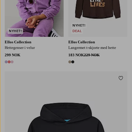
NYHET!
NYHET!
DEAL
Ellos Collection
Ellos Collection
Hettegenser i velur
Langermet t-skjorte med hette
299 NOK
183 NOK
229 NOK
3 farger
2 farger
Legg t
134/140
146/152
158/164
170