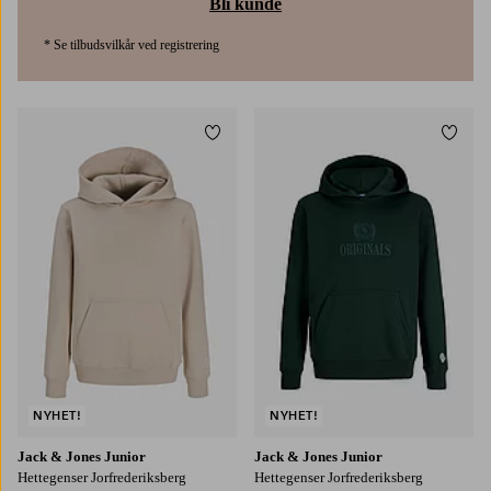
Bli kunde
* Se tilbudsvilkår ved registrering
Legg til favoritter
Legg t
128
140
152
164
176
128
140
152
164
176
NYHET!
NYHET!
Jack & Jones Junior
Jack & Jones Junior
Hettegenser Jorfrederiksberg
Hettegenser Jorfrederiksberg