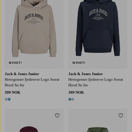
NYHET!
NYHET!
Jack & Jones Junior
Jack & Jones Junior
Hettegenser Jjedenver Logo Sweat
Hettegenser Jjedenver Logo Sweat
Hood Sn Jnr
Hood Sn Jnr
399 NOK
399 NOK
2 farger
2 farger
Legg til favoritter
Legg t
S
M
L
XL
2XL