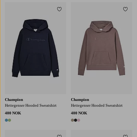
Legg til favoritter
Legg t
S
M
L
XL
2XL
S
M
L
XL
2XL
Champion
Champion
Hettegenser Hooded Sweatshirt
Hettegenser Hooded Sweatshirt
400 NOK
400 NOK
2 farger
3 farger