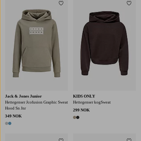
Legg til favoritter
Legg t
128
140
152
164
176
122/128
134/140
146-152
158/164
Jack & Jones Junior
KIDS ONLY
Hettegenser Jcofusion Graphic Sweat
Hettegenser kogSweat
Hood Sn Jnr
299 NOK
349 NOK
2 farger
2 farger