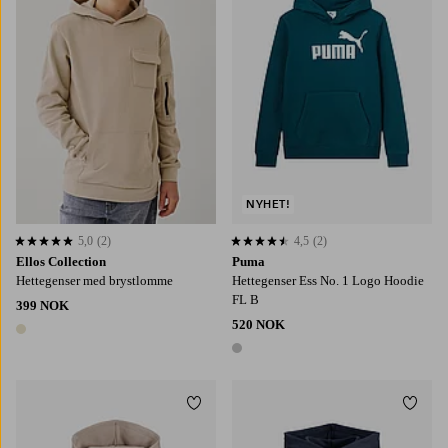
NYHET!
5,0
(2)
4,5
(2)
5,0 basert på 2 karaktergivninger
4,5 basert på 2 karaktergivninger
Ellos Collection
Puma
Hettegenser med brystlomme
Hettegenser Ess No. 1 Logo Hoodie
FL B
399 NOK
520 NOK
1 farge
1 farge
Legg til favoritter
Legg t
128
140
152
164
176
128
140
152
164
176