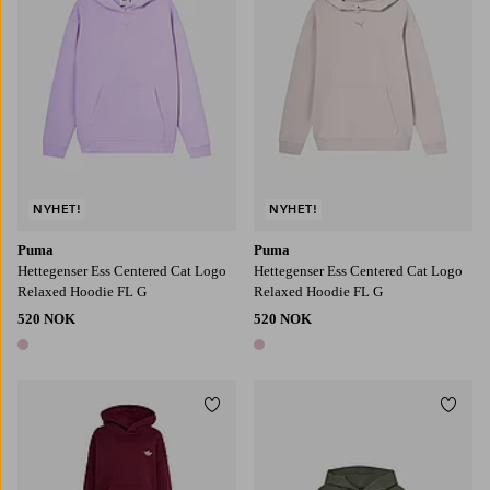
NYHET!
NYHET!
Puma
Puma
Hettegenser Ess Centered Cat Logo
Hettegenser Ess Centered Cat Logo
Relaxed Hoodie FL G
Relaxed Hoodie FL G
520 NOK
520 NOK
1 farge
1 farge
Legg til favoritter
Legg t
104
116
122
128
110