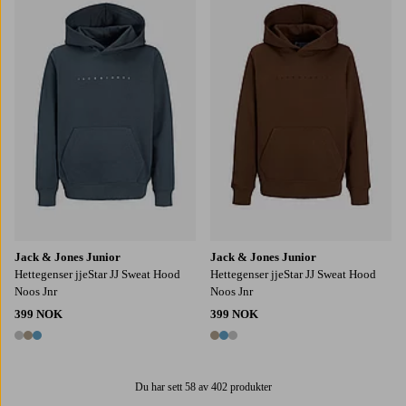
128
140
152
164
176
128
140
152
164
176
Jack & Jones Junior
Jack & Jones Junior
Hettegenser jjeStar JJ Sweat Hood
Hettegenser jjeStar JJ Sweat Hood
Noos Jnr
Noos Jnr
399 NOK
399 NOK
3 farger
3 farger
Du har sett 58 av 402 produkter