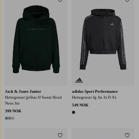
Legg til favoritter
Legg t
128
140
152
164
176
128
152
164
170
140
Jack & Jones Junior
adidas Sport Performance
Hettegenser jjeStar JJ Sweat Hood
Hettegenser Jg An 3s Ft Fz
Noos Jnr
549 NOK
399 NOK
1 farge
3 farger
Legg til favoritter
Legg t