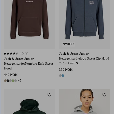
NYHET!
4,5
(2)
Jack & Jones Junior
4,5 basert på 2 karaktergivninger
Hettegenser Jjelogo Sweat Zip Hood
Jack & Jones Junior
2 Col Aw26 S
Hettegenser jorNorrebro Emb Sweat
Hood
399 NOK
449 NOK
2 farger
+5
10 farger
Legg til favoritter
Legg t
128
140
152
164
176