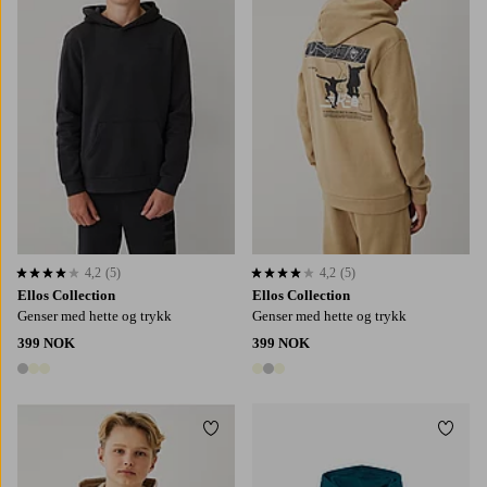
4,2
(5)
4,2
(5)
4,2 basert på 5 karaktergivninger
4,2 basert på 5 karaktergivninger
Ellos Collection
Ellos Collection
Genser med hette og trykk
Genser med hette og trykk
399 NOK
399 NOK
3 farger
3 farger
Legg til favoritter
Legg t
134/140
146/152
158/164
170
128
152
164
176
140