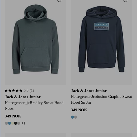
Legg til favoritter
Legg t
128
140
152
164
176
128
140
152
164
176
5,0
(1)
Jack & Jones Junior
5,0 basert på 1 karaktergivninger
Hettegenser Jcofusion Graphic Sweat
Jack & Jones Junior
Hood Sn Jnr
Hettegenser jjeBradley Sweat Hood
Noos
349 NOK
349 NOK
2 farger
+1
6 farger