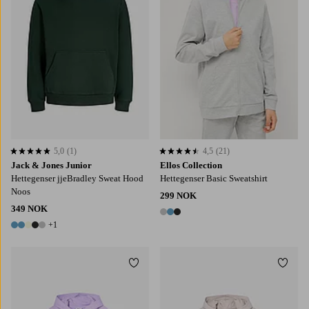
5,0
(1)
4,5
(21)
5,0 basert på 1 karaktergivninger
4,5 basert på 21 karaktergivninger
Jack & Jones Junior
Ellos Collection
Hettegenser jjeBradley Sweat Hood
Hettegenser Basic Sweatshirt
Noos
299 NOK
349 NOK
3 farger
+1
6 farger
Legg til favoritter
Legg t
128
152
164
140