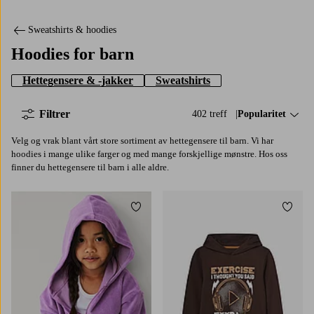
Sweatshirts & hoodies
Hoodies for barn
Hettegensere & -jakker
Sweatshirts
Filtrer
402 treff
Sorter på:
Popularitet
Velg og vrak blant vårt store sortiment av hettegensere til barn. Vi har
hoodies i mange ulike farger og med mange forskjellige mønstre. Hos oss
finner du hettegensere til barn i alle aldre.
Legg til favoritter
Legg t
86/92
98/104
110/116
122/128
134/140
134/140
146/152
158/164
170