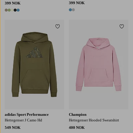
399 NOK
399 NOK
2 farger
5 farger
Legg til favoritter
Legg t
S
M
L
XL
2XL
adidas Sport Performance
Champion
Hettegenser J Camo Hd
Hettegenser Hooded Sweatshirt
549 NOK
400 NOK