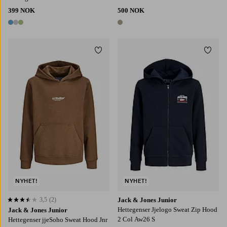
399 NOK
500 NOK
3 farger
1 farge
Legg til favoritter
Legg t
128
140
152
164
176
128
140
152
164
176
NYHET!
NYHET!
3,5
(2)
Jack & Jones Junior
3,5 basert på 2 karaktergivninger
Hettegenser Jjelogo Sweat Zip Hood
Jack & Jones Junior
2 Col Aw26 S
Hettegenser jjeSoho Sweat Hood Jnr