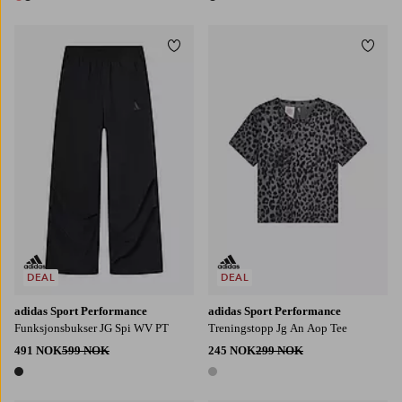
2 farger
1 farge
Legg til favoritter
Legg t
128
140
152
164
170
128
140
152
164
170
DEAL
DEAL
adidas Sport Performance
adidas Sport Performance
Funksjonsbukser JG Spi WV PT
Treningstopp Jg An Aop Tee
491 NOK
599 NOK
245 NOK
299 NOK
1 farge
1 farge