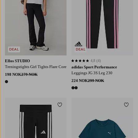
DEAL
DEAL
Ellos STUDIO
4,8
(4)
4,8 basert på 4 karaktergivninger
Treningstights Girl Tights Flare Core
adidas Sport Performance
Leggings JG 3S Leg 230
198 NOK
279 NOK
224 NOK
299 NOK
1 farge
2 farger
Legg til favoritter
Legg t
128
140
152
164
170