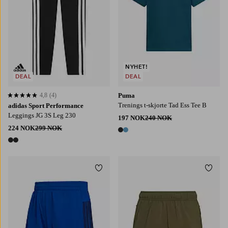
NYHET!
DEAL
DEAL
4,8
(4)
Puma
4,8 basert på 4 karaktergivninger
Trenings t-skjorte Tad Ess Tee B
adidas Sport Performance
Leggings JG 3S Leg 230
197 NOK
240 NOK
224 NOK
299 NOK
2 farger
2 farger
Legg til favoritter
Legg t
128
140
152
164
176
128
140
152
164
176