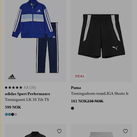
104
116
122
128
110
DEAL
4,8
(16)
Puma
4,8 basert på 16 karaktergivninger
Treningsshorts teamLIGA Shorts Jr
adidas Sport Performance
Treningssett LK 3S Tib TS
161 NOK
230 NOK
599 NOK
1 farge
4 farger
Legg til favoritter
Legg t