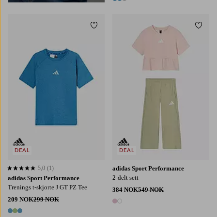
3 farger
Legg til favoritter
Legg t
128
140
152
164
176
DEAL
DEAL
5,0
(1)
adidas Sport Performance
5,0 basert på 1 karaktergivninger
2-delt sett
adidas Sport Performance
Trenings t-skjorte J GT PZ Tee
384 NOK
549 NOK
209 NOK
299 NOK
2 farger
3 farger