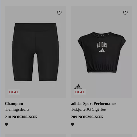
Legg til favoritter
Legg t
S
M
L
XL
2XL
DEAL
DEAL
Champion
adidas Sport Performance
Treningsshorts
T-skjorte JG Clgt Tee
210 NOK
300 NOK
209 NOK
299 NOK
1 farge
1 farge