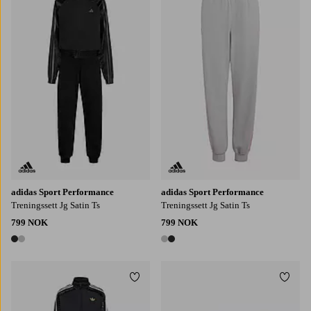
128
152
164
170
140
128
152
164
170
140
adidas Sport Performance
adidas Sport Performance
Treningssett Jg Satin Ts
Treningssett Jg Satin Ts
799 NOK
799 NOK
2 farger
2 farger
Legg til favoritter
Legg t
104
116
122
128
110
22/24
25/27
28/30
31/33
34/36