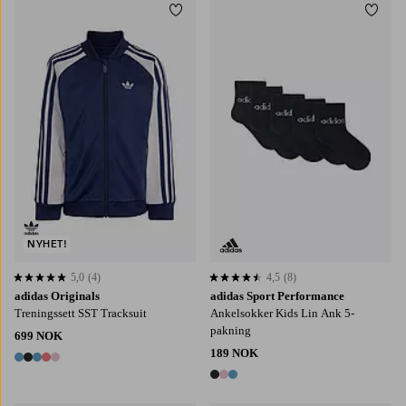
Legg til favoritter
Legg t
110
116
122
128
KM
KL
KXL
KXXL
XS
NYHET!
5,0
(4)
4,5
(8)
5,0 basert på 4 karaktergivninger
4,5 basert på 8 karaktergivninger
adidas Originals
adidas Sport Performance
Treningssett SST Tracksuit
Ankelsokker Kids Lin Ank 5-
pakning
699 NOK
189 NOK
5 farger
3 farger