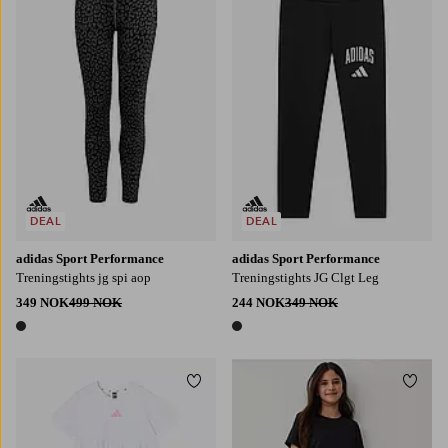
128
140
152
164
128
140
152
164
170
DEAL
DEAL
adidas Sport Performance
adidas Sport Performance
Treningstights jg spi aop
Treningstights JG Clgt Leg
349 NOK
499 NOK
244 NOK
349 NOK
1 farge
1 farge
Legg til favoritter
Legg t
122/128
134/140
146/152
158/164