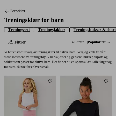
Barneklær
Treningsklær for barn
Treningssett
Treningsjakker
Treningsbukser & short
Filtrer
326 treff
Sorter på:
Popularitet
Vi har et stort utvalg av treningsklær til aktive barn. Velg og vrak fra vårt
store sortiment av treningstøy. V har skjorter og gensere, bukser, skjorts og
sokker som passer for aktive barn. Her finner du en sporrtsklær i alle farger og
mønstre, så noe for enhver smak.
Legg til favoritter
Legg t
98/104
110/116
122/128
134/140
122/128
134/140
146/152
158/164