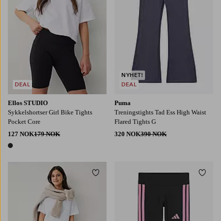
NYHET!
DEAL
DEAL
Ellos STUDIO
Puma
Sykkelshortser Girl Bike Tights
Treningstights Tad Ess High Waist
Pocket Core
Flared Tights G
127 NOK
179 NOK
320 NOK
390 NOK
1 farge
Legg til favoritter
Legg t
128
140
152
164
170