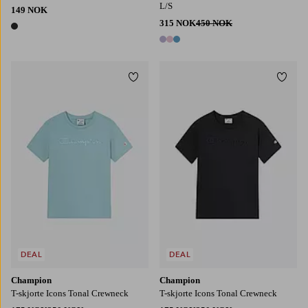
L/S
149 NOK
315 NOK
450 NOK
1 farge
3 farger
Legg til favoritter
Legg t
S
M
L
XL
2XL
S
M
L
XL
2XL
DEAL
DEAL
Champion
Champion
T-skjorte Icons Tonal Crewneck
T-skjorte Icons Tonal Crewneck