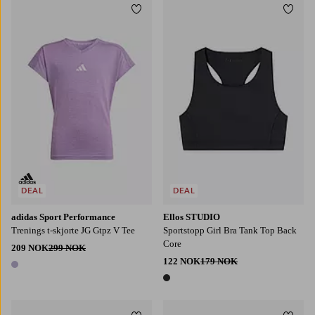
Legg til favoritter
Legg t
122/128
134/140
146/152
158/164
DEAL
DEAL
adidas Sport Performance
Ellos STUDIO
Trenings t-skjorte JG Gtpz V Tee
Sportstopp Girl Bra Tank Top Back
Core
209 NOK
299 NOK
122 NOK
179 NOK
1 farge
1 farge