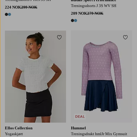
Treningsshorts J 3S WV SH
224 NOK
299 NOK
209 NOK
279 NOK
2 farger
2 farger
Legg til favoritter
Legg t
122/128
134/140
146/152
158/164
DEAL
Ellos Collection
Hummel
Yogaskjørt
Treningsdrakt hmlJr Mix Gymsuit