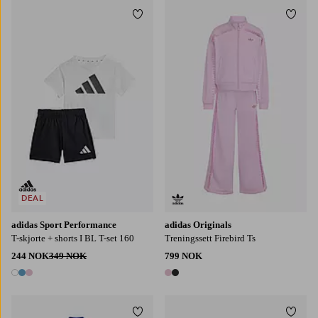
Legg til favoritter
Legg t
104
116
122
128
110
DEAL
adidas Sport Performance
adidas Originals
T-skjorte + shorts I BL T-set 160
Treningssett Firebird Ts
244 NOK
349 NOK
799 NOK
3 farger
2 farger
Legg til favoritter
Legg t