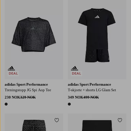
128
140
152
164
170
DEAL
DEAL
adidas Sport Performance
adidas Sport Performance
Treningstopp JG Spi Aop Tee
T-skjorte + shorts LG Glam Set
230 NOK
329 NOK
349 NOK
499 NOK
1 farge
1 farge
Legg til favoritter
Legg t