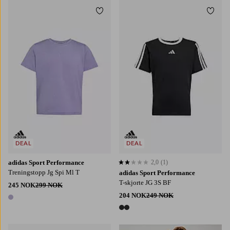
Legg til favoritter
Legg t
128
140
152
164
170
128
140
152
164
170
DEAL
DEAL
adidas Sport Performance
2,0
(1)
2,0 basert på 1 karaktergivninger
Treningstopp Jg Spi Ml T
adidas Sport Performance
T-skjorte JG 3S BF
245 NOK
299 NOK
204 NOK
249 NOK
1 farge
2 farger