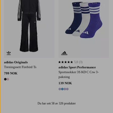
adidas Originals
5,0
(3)
5,0 basert på 3 karaktergivninger
Treningssett Firebird Ts
adidas Sport Performance
Sportssokker 3S KD C Crw 3-
799 NOK
pakning
2 farger
139 NOK
4 farger
Du har sett 58 av 326 produkter