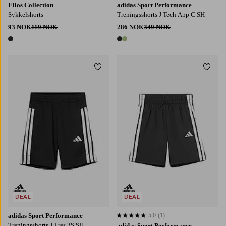
Ellos Collection
adidas Sport Performance
Sykkelshorts
Treningsshorts J Tech App C SH
93 NOK
119 NOK
286 NOK
349 NOK
1 farge
2 farger
Legg til favoritter
Legg t
128
140
152
164
176
128
140
152
164
176
DEAL
DEAL
adidas Sport Performance
5,0
(1)
5,0 basert på 1 karaktergivninger
Treningsshorts J Tres 3S SH
adidas Sport Performance