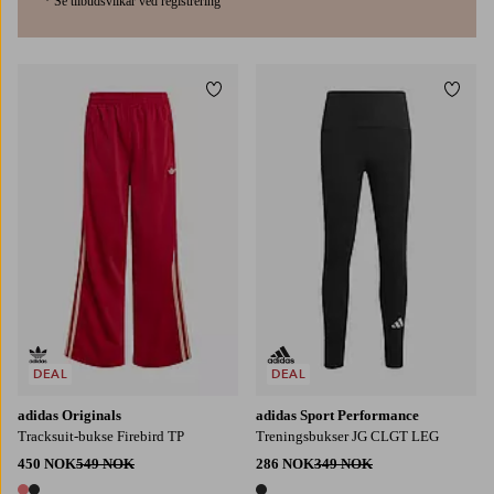
* Se tilbudsvilkår ved registrering
Legg til favoritter
Legg t
128
140
152
164
170
DEAL
DEAL
adidas Originals
adidas Sport Performance
Tracksuit-bukse Firebird TP
Treningsbukser JG CLGT LEG
450 NOK
549 NOK
286 NOK
349 NOK