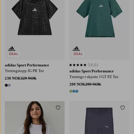
DEAL
DEAL
adidas Sport Performance
5,0
(1)
5,0 basert på 1 karaktergivninger
Treningstopp JG PR Tee
adidas Sport Performance
Trenings t-skjorte J GT PZ Tee
230 NOK
329 NOK
209 NOK
299 NOK
2 farger
3 farger
Legg til favoritter
Legg t
122/128
134/140
146/152
158/164