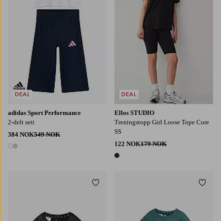
DEAL
DEAL
adidas Sport Performance
Ellos STUDIO
2-delt sett
Treningstopp Girl Loose Tope Core
SS
384 NOK
549 NOK
122 NOK
179 NOK
2 farger
1 farge
Legg til favoritter
Legg t
128
140
152
164
170
128
140
152
164
176