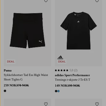
Legg til favoritter
Legg t
128
140
152
164
DEAL
DEAL
Puma
5,0
(2)
5,0 basert på 2 karaktergivninger
Sykkelshortser Tad Ess High Waist
adidas Sport Performance
Short Tights G
Trenings t-skjorte J Tr-ES T
259 NOK
370 NOK
149 NOK
199 NOK
1 farge
2 farger
Legg til favoritter
Legg t