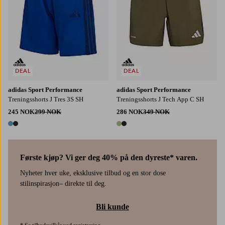
DEAL
DEAL
adidas Sport Performance
adidas Sport Performance
Treningsshorts J Tres 3S SH
Treningsshorts J Tech App C SH
245 NOK
299 NOK
286 NOK
349 NOK
2 farger
2 farger
Første kjøp? Vi ger deg 40% på den dyreste* varen.
Nyheter hver uke, eksklusive tilbud og en stor dose
stilinspirasjon– direkte til deg.
Bli kunde