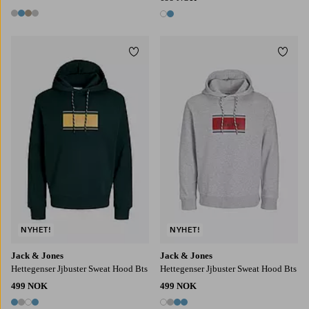
4 farger
2 farger
Legg til favoritter
Legg t
S
M
L
XL
2XL
S
M
L
XL
2XL
NYHET!
NYHET!
Jack & Jones
Jack & Jones
Hettegenser Jjbuster Sweat Hood Bts
Hettegenser Jjbuster Sweat Hood Bts
499 NOK
499 NOK
4 farger
4 farger