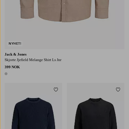
NYHET!
Jack & Jones
Skjorte Jjefield Melange Shirt Ls Jnr
399 NOK
1 farge
Legg til favoritter
Legg t
128
140
152
164
176
128
140
152
164
176