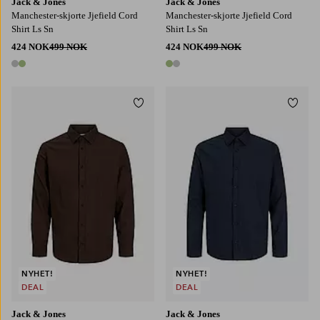
Jack & Jones
Jack & Jones
Manchester-skjorte Jjefield Cord
Manchester-skjorte Jjefield Cord
Shirt Ls Sn
Shirt Ls Sn
424 NOK
499 NOK
424 NOK
499 NOK
2 farger
2 farger
Legg til favoritter
Legg t
S
M
L
XL
2XL
S
M
L
XL
2XL
NYHET!
NYHET!
DEAL
DEAL
Jack & Jones
Jack & Jones