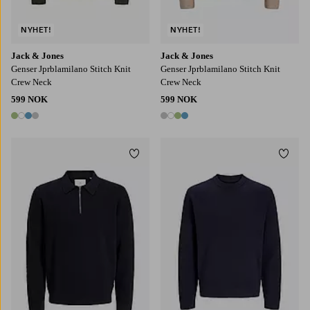
NYHET!
NYHET!
Jack & Jones
Jack & Jones
Genser Jprblamilano Stitch Knit
Genser Jprblamilano Stitch Knit
Crew Neck
Crew Neck
599 NOK
599 NOK
4 farger
4 farger
Legg til favoritter
Legg t
S
M
L
XL
2XL
S
M
L
XL
2XL