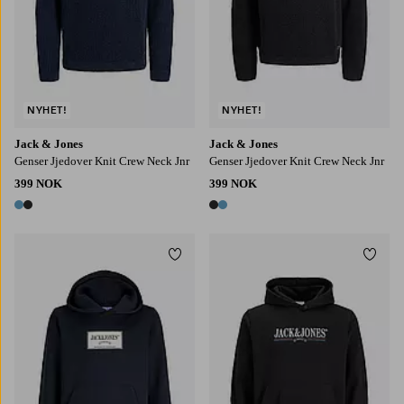
NYHET!
NYHET!
Jack & Jones
Jack & Jones
Genser Jjedover Knit Crew Neck Jnr
Genser Jjedover Knit Crew Neck Jnr
399 NOK
399 NOK
2 farger
2 farger
Legg til favoritter
Legg t
128
140
152
164
176
128
140
152
164
176