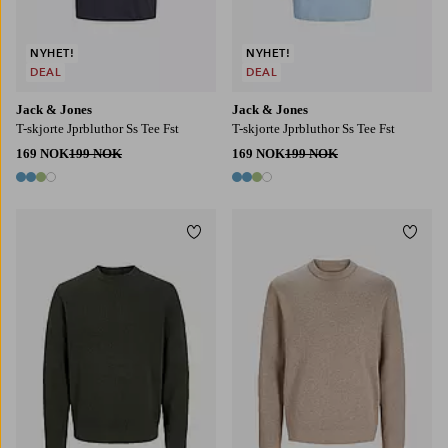
NYHET!
NYHET!
DEAL
DEAL
Jack & Jones
Jack & Jones
T-skjorte Jprbluthor Ss Tee Fst
T-skjorte Jprbluthor Ss Tee Fst
169 NOK
199 NOK
169 NOK
199 NOK
4 farger
4 farger
Legg til favoritter
Legg t
S
M
L
XL
2XL
S
M
L
XL
2XL