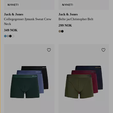
NYHET!
NYHET!
Jack & Jones
Jack & Jones
Collegegenser Jjmunk Sweat Crew
Belte jacChristopher Belt
Neck
299 NOK
349 NOK
2 farger
4 farger
Legg til favoritter
Legg t
S
M
L
XL
2XL
S
M
L
XL
2XL