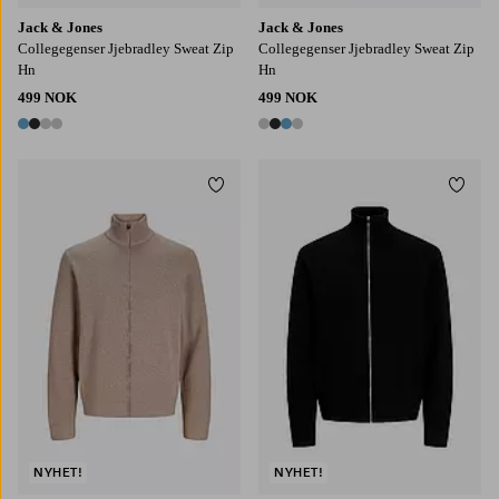
Jack & Jones
Jack & Jones
Collegegenser Jjebradley Sweat Zip
Collegegenser Jjebradley Sweat Zip
Hn
Hn
499 NOK
499 NOK
4 farger
4 farger
Legg til favoritter
Legg t
S
M
L
XL
2XL
S
M
L
XL
2XL
NYHET!
NYHET!