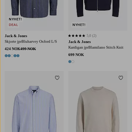
NYHET!
DEAL
NYHET!
Jack & Jones
5,0
(2)
5,0 basert på 2 karaktergivninger
Skjorte jprBluharvey Oxford L/S
Jack & Jones
Kardigan jprBlamilano Stitch Knit
424 NOK
499 NOK
699 NOK
5 farger
2 farger
Legg til favoritter
Legg t
S
M
L
XL
2XL
S
M
L
XL
2XL