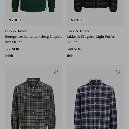
NYHET!
NYHET!
Jack & Jones
Jack & Jones
Hettegenser Jorfrederiksberg Graphic
Jakke jjeKingsley Light Puffer
Box Sh Jnr
Collar
399 NOK
599 NOK
3 farger
2 farger
Legg til favoritter
Legg t
S
M
L
XL
2XL
S
M
L
XL
2XL