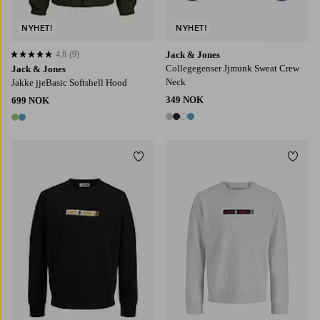
NYHET!
NYHET!
4,8
(9)
Jack & Jones
4,8 basert på 9 karaktergivninger
Collegegenser Jjmunk Sweat Crew
Jack & Jones
Neck
Jakke jjeBasic Softshell Hood
349 NOK
699 NOK
4 farger
2 farger
Legg til favoritter
Legg t
S
M
L
XL
2XL
S
M
L
XL
2XL