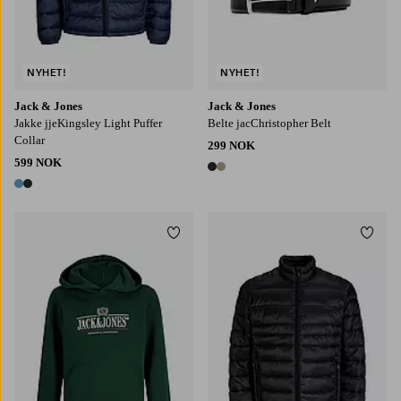
NYHET!
NYHET!
Jack & Jones
Jack & Jones
Jakke jjeKingsley Light Puffer
Belte jacChristopher Belt
Collar
299 NOK
599 NOK
2 farger
2 farger
Legg til favoritter
Legg t
128
140
152
164
176
S
M
L
XL
2XL