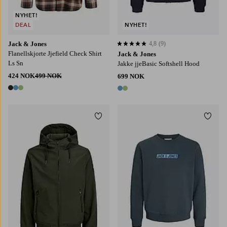
NYHET!
DEAL
NYHET!
Jack & Jones
4,8
(9)
4,8 basert på 9 karaktergivninger
Flanellskjorte Jjefield Check Shirt
Jack & Jones
Ls Sn
Jakke jjeBasic Softshell Hood
424 NOK
499 NOK
699 NOK
3 farger
2 farger
Legg til favoritter
Legg t
S
M
L
XL
2XL
S
M
L
XL
2XL