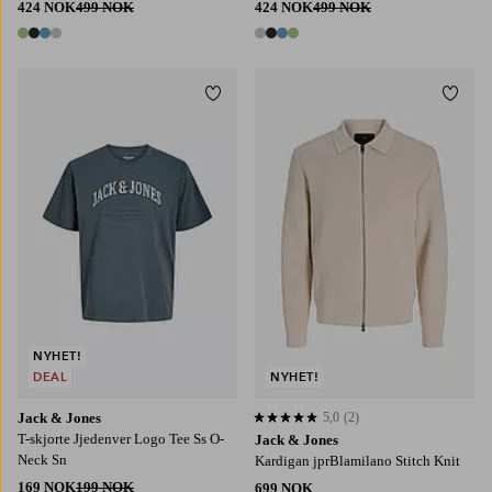
424 NOK
499 NOK
424 NOK
499 NOK
4 farger
4 farger
Legg til favoritter
Legg t
S
M
L
XL
2XL
S
M
L
XL
2XL
NYHET!
DEAL
NYHET!
Jack & Jones
5,0
(2)
5,0 basert på 2 karaktergivninger
T-skjorte Jjedenver Logo Tee Ss O-
Jack & Jones
Neck Sn
Kardigan jprBlamilano Stitch Knit
169 NOK
199 NOK
699 NOK