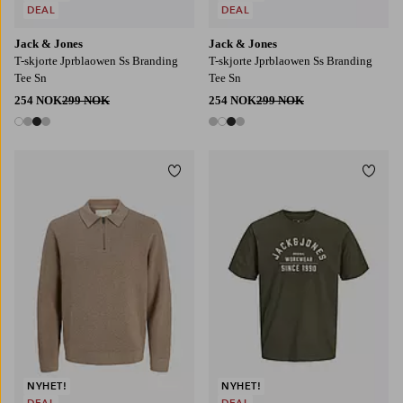
DEAL
DEAL
Jack & Jones
Jack & Jones
T-skjorte Jprblaowen Ss Branding
T-skjorte Jprblaowen Ss Branding
Tee Sn
Tee Sn
254 NOK
299 NOK
254 NOK
299 NOK
4 farger
4 farger
Legg til favoritter
Legg t
S
M
L
XL
2XL
S
M
L
XL
2XL
NYHET!
NYHET!
DEAL
DEAL