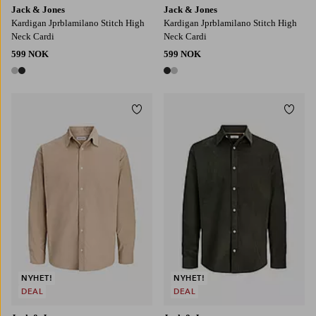
Jack & Jones
Jack & Jones
Kardigan Jprblamilano Stitch High
Kardigan Jprblamilano Stitch High
Neck Cardi
Neck Cardi
599 NOK
599 NOK
2 farger
2 farger
Legg til favoritter
Legg t
S
M
L
XL
2XL
S
M
L
XL
2XL
NYHET!
NYHET!
DEAL
DEAL