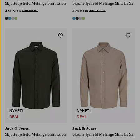
Skjorte Jjefield Melange Shirt Ls Sn
Skjorte Jjefield Melange Shirt Ls Sn
424 NOK
499 NOK
424 NOK
499 NOK
4 farger
4 farger
Legg til favoritter
Legg t
S
M
L
XL
2XL
S
M
L
XL
2XL
NYHET!
NYHET!
DEAL
DEAL
Jack & Jones
Jack & Jones
Skjorte Jjefield Melange Shirt Ls Sn
Skjorte Jjefield Melange Shirt Ls Sn