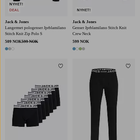
NYHET!
DEAL
NYHET!
Jack & Jones
Jack & Jones
Langermet pologenser Jprblamilano
Genser Jprblamilano Stitch Knit
Stitch Knit Zip Polo S
Crew Neck
509 NOK
599 NOK
599 NOK
3 farger
4 farger
Legg til favoritter
Legg t
S
M
L
XL
2XL
S
M
L
XL
2XL