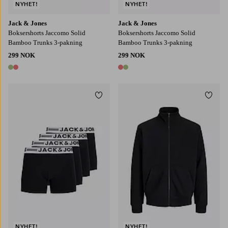
NYHET!
NYHET!
Jack & Jones
Jack & Jones
Boksershorts Jaccomo Solid
Boksershorts Jaccomo Solid
Bamboo Trunks 3-pakning
Bamboo Trunks 3-pakning
299 NOK
299 NOK
2 farger
2 farger
Legg til favoritter
Legg t
S
M
L
XL
2XL
S
M
L
XL
2XL
NYHET!
NYHET!