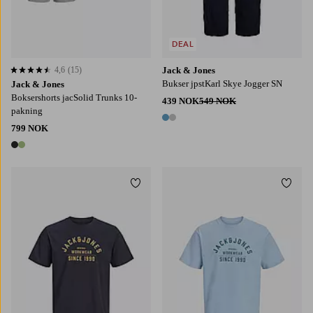
DEAL
4,6
(15)
Jack & Jones
4,6 basert på 15 karaktergivninger
Bukser jpstKarl Skye Jogger SN
Jack & Jones
Boksershorts jacSolid Trunks 10-
439 NOK
549 NOK
pakning
2 farger
799 NOK
2 farger
Legg til favoritter
Legg t
S
M
L
XL
2XL
S
M
L
XL
2XL