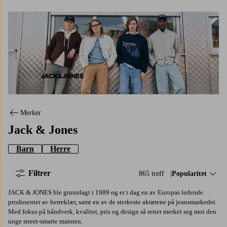
Jack & Jones
Merker
Jack & Jones
Barn
Herre
Filtrer
865 treff
Sorter på:
Popularitet
JACK & JONES ble grunnlagt i 1989 og er i dag en av Europas ledende
produsenter av herreklær, samt en av de sterkeste aktørene på jeansmarkedet.
Med fokus på håndverk, kvalitet, pris og design så retter merket seg mot den
unge street-smarte mannen.