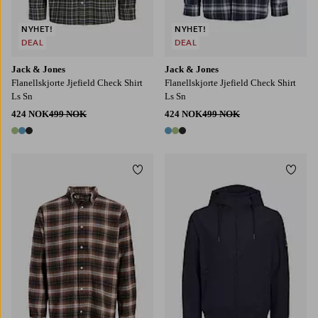
NYHET!
NYHET!
DEAL
DEAL
Jack & Jones
Jack & Jones
Flanellskjorte Jjefield Check Shirt
Flanellskjorte Jjefield Check Shirt
Ls Sn
Ls Sn
424 NOK
499 NOK
424 NOK
499 NOK
3 farger
3 farger
Legg til favoritter
Legg t
S
M
L
XL
2XL
S
M
L
XL
2XL