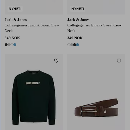
NYHET!
NYHET!
Jack & Jones
Jack & Jones
Collegegenser Jjmunk Sweat Crew
Collegegenser Jjmunk Sweat Crew
Neck
Neck
349 NOK
349 NOK
4 farger
4 farger
Legg til favoritter
Legg t
S
M
L
XL
2XL
80
90
95
105