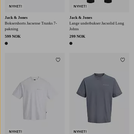
NYHET!
NYHET!
Jack & Jones
Jack & Jones
Boksershorts Jacsense Trunks 7-
Lange underbukser Jacsolid Long
pakning
Johns
599 NOK
299 NOK
1 farge
1 farge
Legg til favoritter
Legg t
S
M
L
XL
2XL
S
M
L
XL
2XL
NYHET!
NYHET!