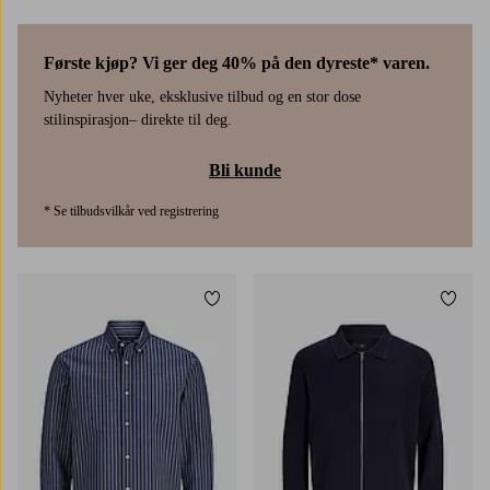
Første kjøp? Vi ger deg 40% på den dyreste* varen.
Nyheter hver uke, eksklusive tilbud og en stor dose
stilinspirasjon– direkte til deg.
Bli kunde
* Se tilbudsvilkår ved registrering
Legg til favoritter
Legg t
S
M
L
XL
2XL
S
M
L
XL
2XL