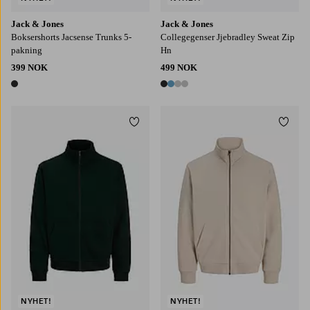
Jack & Jones
Jack & Jones
Boksershorts Jacsense Trunks 5-
Collegegenser Jjebradley Sweat Zip
pakning
Hn
399 NOK
499 NOK
1 farge
4 farger
Legg til favoritter
Legg t
S
M
L
XL
2XL
S
M
L
XL
2XL
NYHET!
NYHET!