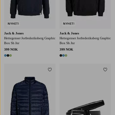
NYHET!
NYHET!
Jack & Jones
Jack & Jones
Hettegenser Jorfrederiksberg Graphic
Hettegenser Jorfrederiksberg Graphic
Box Sh Jnr
Box Sh Jnr
399 NOK
399 NOK
3 farger
3 farger
Legg til favoritter
Legg t
S
M
L
XL
2XL
80
90
95
105