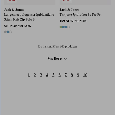
Jack & Jones
Jack & Jones
Langermet pologenser Jprblamilano
T-skjorte Jprbluthor Ss Tee Fst
Stitch Knit Zip Polo S
169 NOK
199 NOK
509 NOK
599 NOK
4 farger
3 farger
Du har sett 57 av 865 produkter
Vis flere
1
2
3
4
5
6
7
8
9
10
Trustpilot