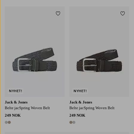
Legg til favoritter
Legg t
NYHET!
NYHET!
Jack & Jones
Jack & Jones
Belte jacSpring Woven Belt
Belte jacSpring Woven Belt
249 NOK
249 NOK
2 farger
2 farger