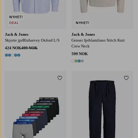
NYHET!
DEAL
NYHET!
Jack & Jones
Jack & Jones
Skjorte jprBluharvey Oxford L/S
Genser Jprblamilano Stitch Knit
Crew Neck
424 NOK
499 NOK
599 NOK
5 farger
4 farger
Legg til favoritter
Legg t
S
M
L
XL
2XL
S
M
L
XL
2XL