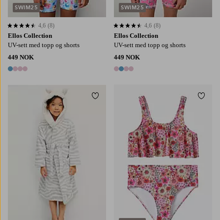
SWIM25
SWIM25
4,6
(8)
4,6
(8)
4,6 basert på 8 karaktergivninger
4,6 basert på 8 karaktergivninger
Ellos Collection
Ellos Collection
UV-sett med topp og shorts
UV-sett med topp og shorts
449 NOK
449 NOK
4 farger
4 farger
Legg til favoritter
Legg t
86/92
98/104
110/116
122/128
134/140
122/128
134/140
146/152
158/164