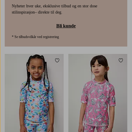
Nyheter hver uke, eksklusive tilbud og en stor dose
stilinspirasjon– direkte til deg.
Bli kunde
* Se tilbudsvilkår ved registrering
Legg til favoritter
Legg t
86/92
98/104
110/116
122/128
86/92
98/104
110/116
122/128