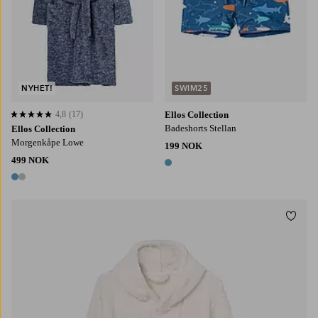
NYHET!
SWIM25
4,8
(17)
Ellos Collection
4,8 basert på 17 karaktergivninger
Badeshorts Stellan
Ellos Collection
Morgenkåpe Lowe
199 NOK
499 NOK
1 farge
2 farger
Legg t
134/140
146/152
158/164