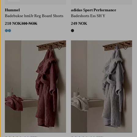
Hummel
adidas Sport Performance
Badebukse hmlJr Reg Board Shorts
Badeshorts Ess SH Y
210 NOK
300 NOK
249 NOK
2 farger
1 farge
Legg til favoritter
Legg t
98/104
110/116
122/128
134/140
98/104
110/116
122/128
134/140