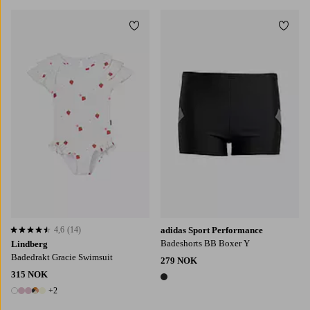
Legg til favoritter
Legg t
86/92
98/104
110/116
122/128
4,6
(14)
adidas Sport Performance
4,6 basert på 14 karaktergivninger
Badeshorts BB Boxer Y
Lindberg
Badedrakt Gracie Swimsuit
279 NOK
315 NOK
1 farge
+2
7 farger