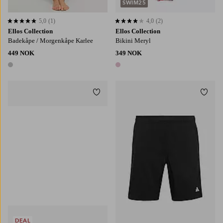
SWIM25
5,0
(1)
4,0
(2)
5,0 basert på 1 karaktergivninger
4,0 basert på 2 karaktergivninger
Ellos Collection
Ellos Collection
Badekåpe / Morgenkåpe Karlee
Bikini Meryl
449 NOK
349 NOK
1 farge
1 farge
Legg til favoritter
Legg t
DEAL