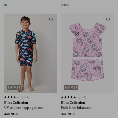
1 farge
3 farger
Legg til favoritter
Legg t
86/92
98/104
110/116
122/128
98/104
110/116
122/128
134/140
SWIM25
SWIM25
3,5
(4)
5,0
(1)
3,5 basert på 4 karaktergivninger
5,0 basert på 1 karaktergivninger
Ellos Collection
Ellos Collection
UV-sett med topp og shorts
Fullt forett bikinisett
449 NOK
349 NOK