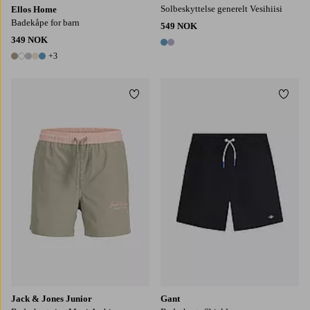
Solbeskyttelse generelt Vesihiisi
Ellos Home
Badekåpe for barn
549 NOK
349 NOK
2 farger
+3
8 farger
Legg til favoritter
Legg t
128
140
152
164
176
Jack & Jones Junior
Gant