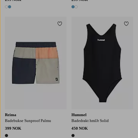
2 farger
2 farger
Legg til favoritter
Legg t
Reima
Hummel
Badebukse Sunproof Palmu
Badedrakt hmlJr Solid
399 NOK
450 NOK