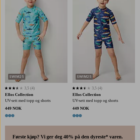
86/92
98/104
110/116
122/128
86/92
98/104
110/116
122/128
SWIM25
SWIM25
3,5
(4)
3,5
(4)
3,5 basert på 4 karaktergivninger
3,5 basert på 4 karaktergivninger
Ellos Collection
Ellos Collection
UV-sett med topp og shorts
UV-sett med topp og shorts
449 NOK
449 NOK
3 farger
3 farger
Første kjøp? Vi ger deg 40% på den dyreste* varen.