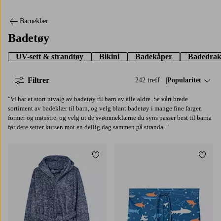
Barneklær
Badetøy
UV-sett & strandtøy
Bikini
Badekåper
Badedrak
Filtrer
242 treff
Sorter på:
Popularitet
"Vi har et stort utvalg av badetøy til barn av alle aldre. Se vårt brede
sortiment av badeklær til barn, og velg blant badetøy i mange fine farger,
former og mønstre, og velg ut de svømmeklærne du syns passer best til barna
før dere setter kursen mot en deilig dag sammen på stranda. "
Legg til favoritter
Legg t
134/140
146/152
158/164
170
86/92
98/104
110/116
122/128