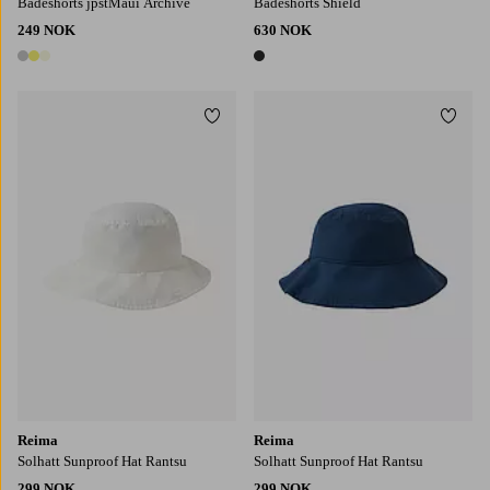
Badeshorts jpstMaui Archive
Badeshorts Shield
249 NOK
630 NOK
3 farger
1 farge
Legg til favoritter
Legg t
50
52
54
48
50
52
Reima
Reima
Solhatt Sunproof Hat Rantsu
Solhatt Sunproof Hat Rantsu
299 NOK
299 NOK