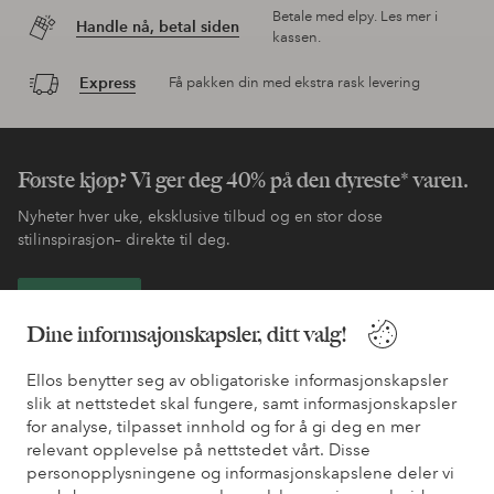
Betale med elpy. Les mer i
Handle nå, betal siden
kassen.
Express
Få pakken din med ekstra rask levering
Første kjøp? Vi ger deg 40% på den dyreste* varen.
Nyheter hver uke, eksklusive tilbud og en stor dose
stilinspirasjon– direkte til deg.
Bli kunde
Dine informsajonskapsler, ditt valg!
* Se tilbudsvilkår ved registrering
Ellos benytter seg av obligatoriske informasjonskapsler
slik at nettstedet skal fungere, samt informasjonskapsler
for analyse, tilpasset innhold og for å gi deg en mer
Trenger du hjelp?
relevant opplevelse på nettstedet vårt. Disse
personopplysningene og informasjonskapslene deler vi
Du finner svar på de vanligste spørsmålene i vår FAQ. Du finner