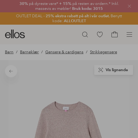
30%
på dyreste vare*
+ 15%
på resten av ordern.* Inkl.
Lukk
massevis av møbler!
Bruk kode: 3015
OUTLET DEAL -
25% ekstra rabatt på alt i vår outlet.
Benytt
kode:
ALLOUTLET
Ellos
Gå
Søk
logo
til
Gå
–
favorittmerkede
til
Barn
Barneklær
Gensere & cardigans
Strikkegensere
gå
produkter
handlekurv
til
forsiden
Vis lignende
Tilbake