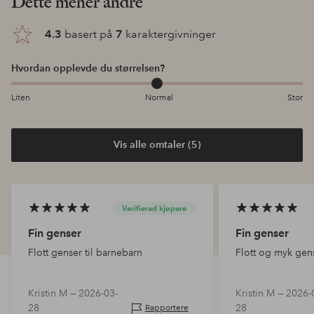
Dette mener andre
4.3
basert på
7
karaktergivninger
Hvordan opplevde du størrelsen?
Liten
Normal
Stor
Vis alle omtaler (5)
Verifierad kjøpere
Fin genser
Fin genser
Flott genser til barnebarn
Flott og myk gens
Kristin M —
2026-03-
Kristin M —
2026-
28
28
Rapportere