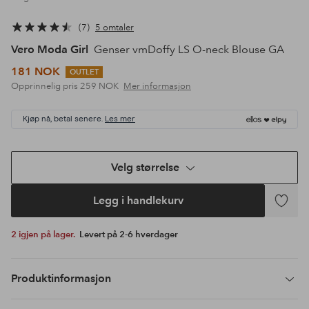
7
5 omtaler
Vero Moda Girl
Genser vmDoffy LS O-neck Blouse GA
181 NOK
OUTLET
Opprinnelig pris
259 NOK
Mer informasjon
Kjøp nå, betal senere.
Les mer
Velg størrelse
Legg i handlekurv
Legg
til
2 igjen på lager.
Levert på 2-6 hverdager
favoritte
Produktinformasjon