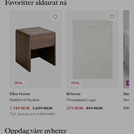
Favoritter akkurat nå
Legg
Legg
til
til
favoritter
favoritter
DEAL
DEAL
CO
Ellos Home
&Home
Stayc
Nattbord Mydisa
Flossteppe Lugo
1,189 NOK
1,699 NOK
379 NOK
499 NOK
599 
Tidl. laveste pris
1,359 NOK
Oppdag våre nyheter