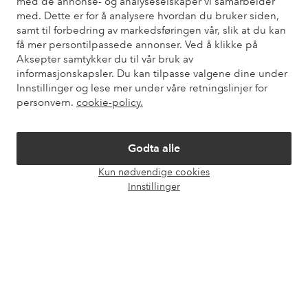
med de annonse- og analyseselskaper vi samarbeider
også informasjon om hvordan du kan kontakte oss.
med. Dette er for å analysere hvordan du bruker siden,
samt til forbedring av markedsføringen vår, slik at du kan
Kundeservice
Bestilling
Betalingsmåte
Lev
få mer persontilpassede annonser. Ved å klikke på
Aksepter samtykker du til vår bruk av
informasjonskapsler. Du kan tilpasse valgene dine under
Innstillinger og lese mer under våre retningslinjer for
Mine sider
personvern.
cookie-policy.
Om Ellos
Godta alle
Våre tjenester
Kun nødvendige cookies
Åpne
Innstillinger
chat-
Vilkår
boks
Venner