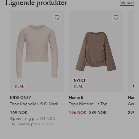
Lignende produkter
Vis mer
Legg
Legg
til
til
favoritter
favoritter
NYHET!
DEAL
DEAL
NY
KIDS ONLY
Name it
Name 
Topp Kognella L/S O-Neck Top Jrs
Topp Nkflanni Ls Top
169 NOK
196 NOK
239 NOK
299 
Opprinnelig pris
199 NOK
Tidl. laveste pris
157 NOK