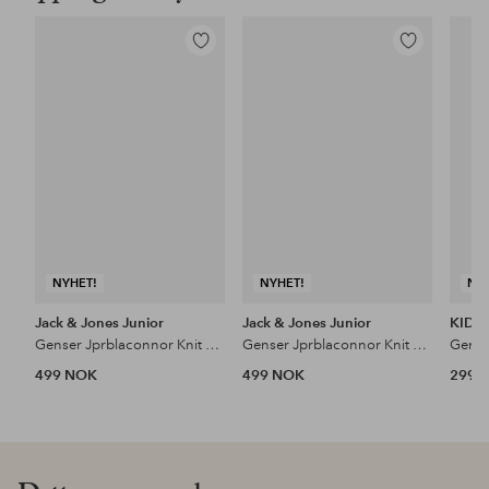
Legg
Legg
til
til
favoritter
favoritter
NYHET!
NYHET!
NY
Jack & Jones Junior
Jack & Jones Junior
KIDS
Genser Jprblaconnor Knit Crew Neck Jnr
Genser Jprblaconnor Knit Half Zip Jnr
499 NOK
499 NOK
299 