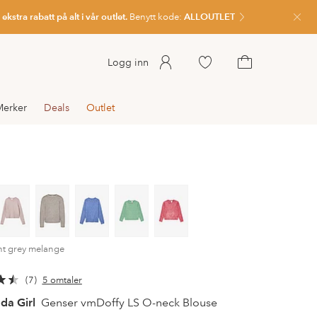
kstra rabatt på alt i vår outlet.
Benytt kode:
ALLOUTLET
Lukk
Gå
Logg inn
til
Gå
favorittmerkede
til
Merker
Deals
Outlet
produkter
handlekurven
ht grey melange
7
5 omtaler
da Girl
Genser vmDoffy LS O-neck Blouse