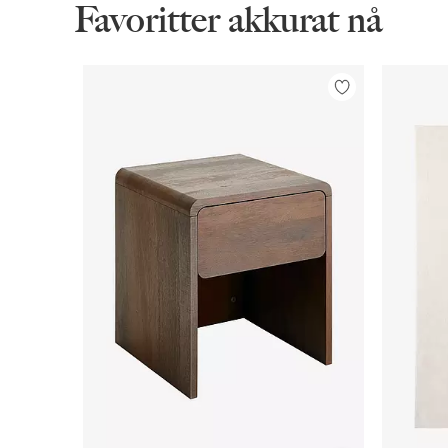
Favoritter akkurat nå
Legg
til
favoritter