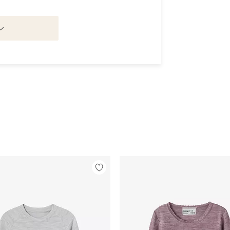
Legg
til
favoritter