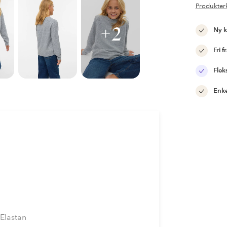
Produkter
+2
Ny 
Fri f
Flek
Enke
Elastan