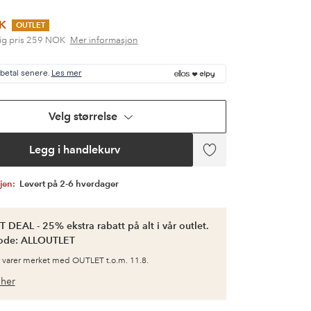
K
OUTLET
ig pris
259 NOK
Mer informasjon
 betal senere.
Les mer
Velg størrelse
Legg i handlekurv
Legg
til
favoritter
gjen:
Levert på 2-6 hverdager
 DEAL - 25% ekstra rabatt på alt i vår outlet.
ode: ALLOUTLET
 varer merket med OUTLET t.o.m. 11.8.
her