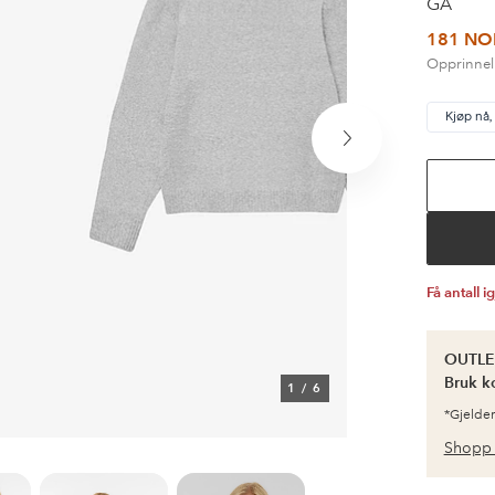
GA
181 NO
Opprinnel
Kjøp nå,
Neste
produkt
Få antall i
OUTLET
Bruk k
1
/
6
*Gjelder
Shopp 