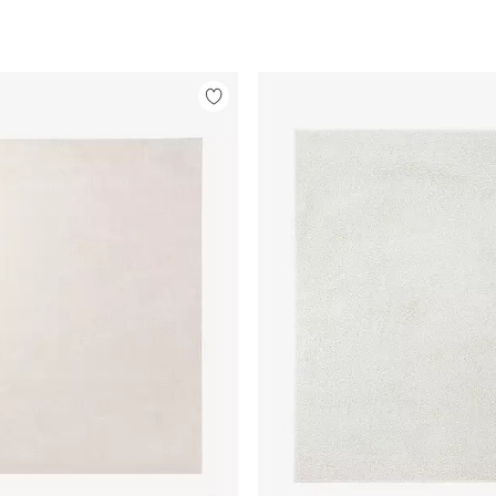
Legg
til
favoritter