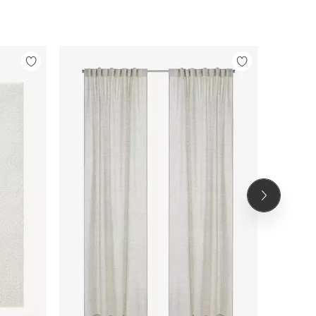
Legg
Legg
til
til
favoritter
favoritter
Neste
produkt