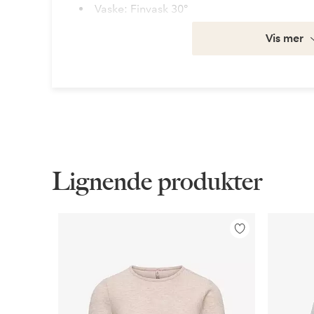
Vaske: Finvask 30°
Artikkelnummer: 2049045-01-46
Vis mer
Last ned høyoppløst bilde
Fri frakt
Gjelder for normalpakke over 599 kr
Les mer
Lignende produkter
Faktura & Konto
Legg
Våre mest fordelaktige betalingsmåter
til
favoritter
Les mer