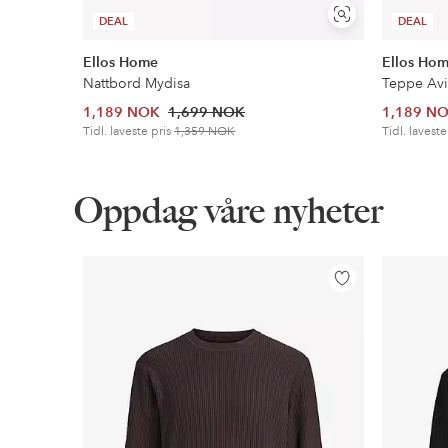
Vis
DEAL
DEAL
lignende
Ellos Home
Ellos Ho
Nattbord Mydisa
Teppe Avi
1,189 NOK
1,699 NOK
1,189 N
Tidl. laveste pris
1,359 NOK
Tidl. laveste
Oppdag våre nyheter
Legg
til
favoritter