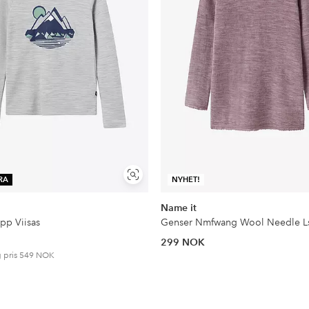
Vis
RA
NYHET!
lignende
Name it
pp Viisas
299 NOK
 pris
549 NOK