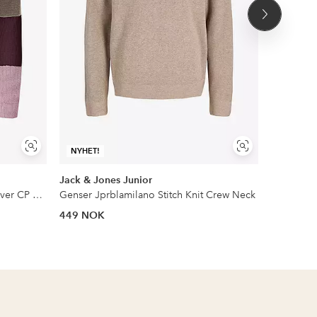
Neste
produkt
Vis
Vis
NYHET!
NYHET!
lignende
lignende
Jack & Jones Junior
Name it
Genser konSandy L/S Stripe Pullover CP Knt
Genser Jprblamilano Stitch Knit Crew Neck
449 NOK
299 NOK