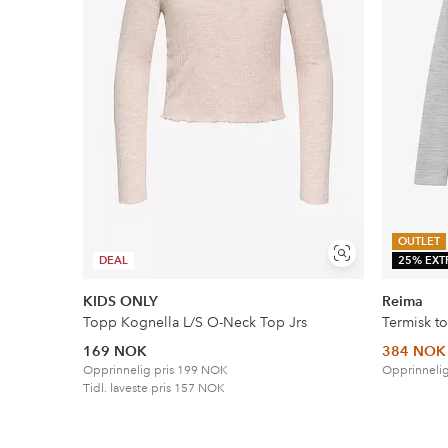
OUTLET
Vis
DEAL
25% EXT
lignende
KIDS ONLY
Reima
Topp Kognella L/S O-Neck Top Jrs
Termisk to
169 NOK
384 NOK
Opprinnelig pris
199 NOK
Opprinnelig
Tidl. laveste pris
157 NOK