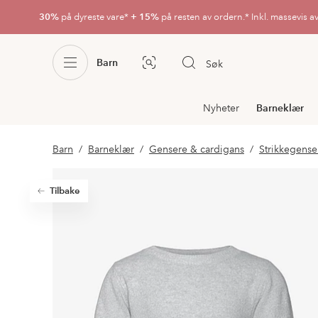
30%
på dyreste vare*
+ 15%
på resten av ordern.* Inkl. massevis a
Barn
Søk
Bildesøk
Avdelingsnavigering
Nyheter
Barneklær
Barn
Barneklær
Gensere & cardigans
Strikkegense
Tilbake