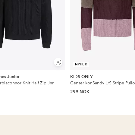
Vis
NYHET!
lignende
nes Junior
KIDS ONLY
rblaconnor Knit Half Zip Jnr
299 NOK