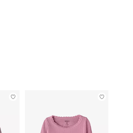
Legg
Legg
til
til
favoritter
favoritter