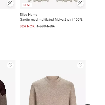
Vis
Vis
DEAL
DEAL
lignende
lignende
Ellos Home
Ellos Col
Gardin med multibånd Malva 2-pk i 100% lin
Bluse med
824 NOK
1,099 NOK
479 NOK
Legg
Legg
til
til
favoritter
favoritter