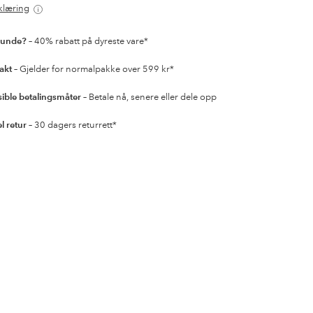
klæring
kunde?
– 40% rabatt på dyreste vare*
rakt
– Gjelder for normalpakke over 599 kr*
sible betalingsmåter
– Betale nå, senere eller dele opp
l retur
– 30 dagers returrett*