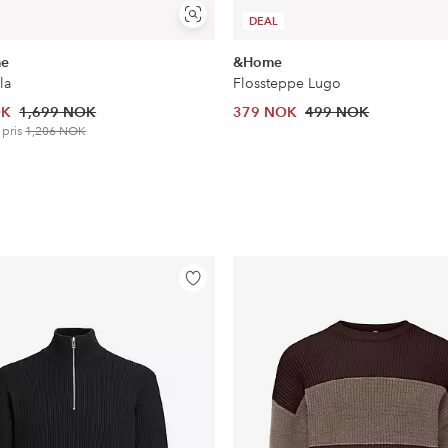
Vis
DEAL
lignende
me
&Home
la
Flossteppe Lugo
OK
1,699 NOK
379 NOK
499 NOK
 pris
1,206 NOK
Legg
til
favoritter