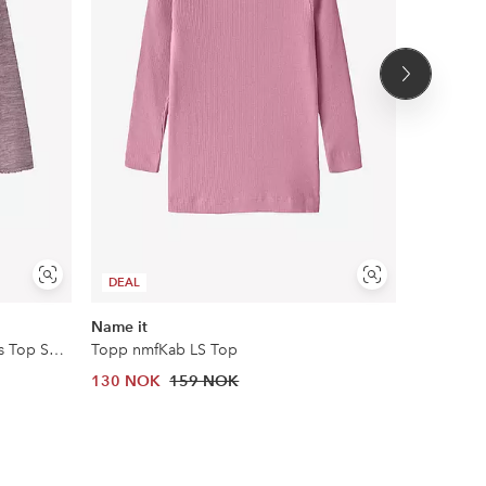
Neste
produkt
Vis
Vis
DEAL
DEAL
lignende
lignende
Name it
Name it
Genser Nmfwang Wool Needle Ls Top Solid No
Topp nmfKab LS Top
Topp nkfN
130 NOK
159 NOK
130 NOK