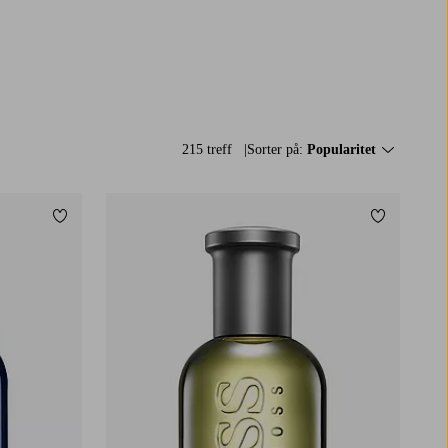
215 treff
Sorter på:
Popularitet
Legg til favoritter
Legg til fa