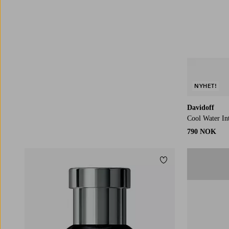
NYHET!
Davidoff
Cool Water I
790 NOK
Legg til favoritter