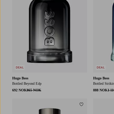
DEAL
DEAL
Hugo Boss
Hugo Boss
Bottled Beyond Edp
Bottled Strik
692 NOK
865 NOK
888 NOK
1 1
Legg til favoritter