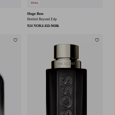
DEAL
Hugo Boss
Bottled Beyond Edp
924 NOK
1 155 NOK
Legg til favoritter
Legg til fa