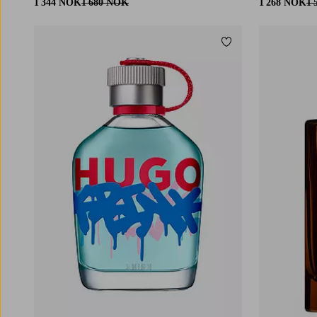
1 344 NOK
1 680 NOK
1 268 NOK
1 
Legg til favoritter