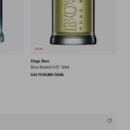
DEAL
Hugo Boss
Boss Bottled EdT 30ml
644 NOK
805 NOK
Legg til fa