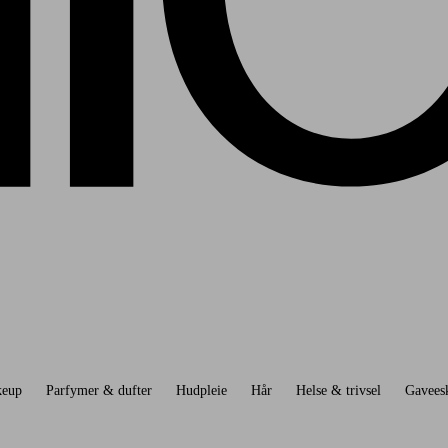
eup
Parfymer & dufter
Hudpleie
Hår
Helse & trivsel
Gavees