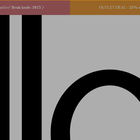
møbler!
Bruk kode: 3015
OUTLET DEAL -
25% ek