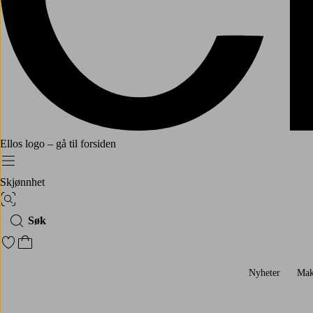
Ellos logo – gå til forsiden
Meny
Skjønnhet
Bildesøk
Søk
Gå til favorittmerkede produkter
Gå til handlekurven
Nyheter
Mak