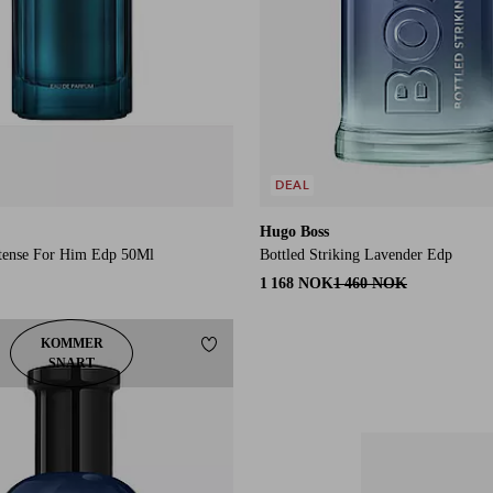
DEAL
Hugo Boss
ntense For Him Edp 50Ml
Bottled Striking Lavender Edp
1 168 NOK
1 460 NOK
KOMMER
Legg til favoritter
SNART