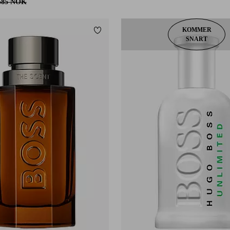
585 NOK
KOMMER
Legg til favoritter
SNART