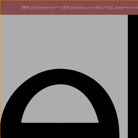
30%
på dyreste vare*
+ 15%
på resten av ordern.* Inkl. massevis av 