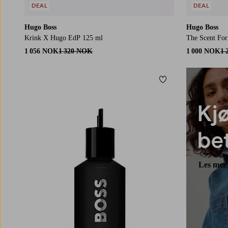
DEAL
DEAL
Hugo Boss
Hugo Boss
Krink X Hugo EdP 125 ml
The Scent For
1 056 NOK
1 320 NOK
1 000 NOK
1 
Legg til favoritter
Les mer