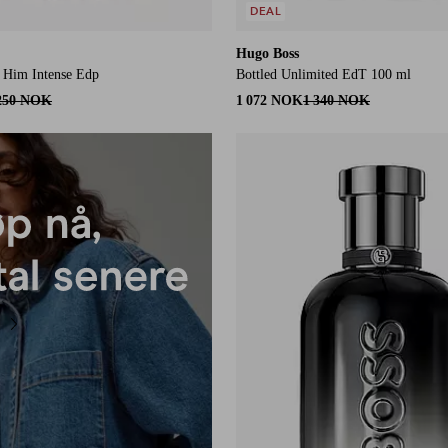
DEAL
Hugo Boss
 Him Intense Edp
Bottled Unlimited EdT 100 ml
250 NOK
1 072 NOK
1 340 NOK