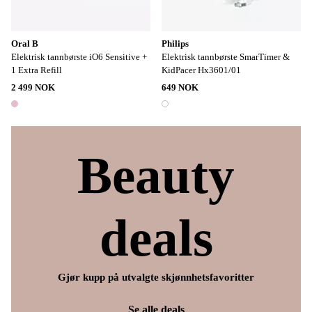
Oral B
Philips
Elektrisk tannbørste iO6 Sensitive +
Elektrisk tannbørste SmarTimer &
1 Extra Refill
KidPacer Hx3601/01
2 499 NOK
649 NOK
1 farge
1 farge
Beauty
deals
Gjør kupp på utvalgte skjønnhetsfavoritter
Se alle deals