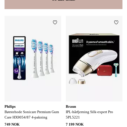
Legg til favoritter
Legg t
Philips
Braun
Børstehode Sonicare Premium Gum
IPL-hårfjerning Silk-expert Pro
Care HX9054/87 4-pakning
5PL5221
749 NOK
7 199 NOK