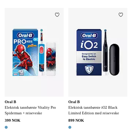
1 farge
Legg til favoritter
Legg t
Oral B
Oral B
Elektrisk tannbørste Vitality Pro
Elektrisk tannbørste iO2 Black
Spiderman + reiseveske
Limited Edition med reiseveske
399 NOK
899 NOK
1 farge
1 farge