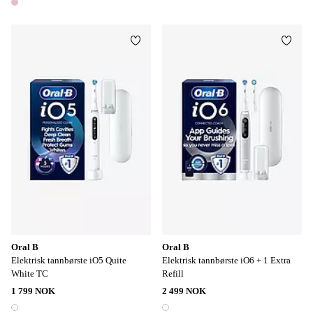
1 farge
Legg til favoritter
Legg t
Oral B
Oral B
Elektrisk tannbørste iO5 Quite
Elektrisk tannbørste iO6 + 1 Extra
White TC
Refill
1 799 NOK
2 499 NOK