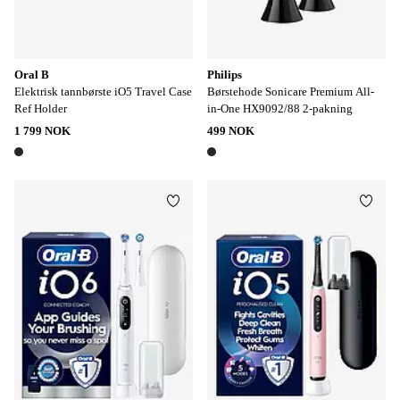
Oral B
Philips
Elektrisk tannbørste iO5 Travel Case
Børstehode Sonicare Premium All-
Ref Holder
in-One HX9092/88 2-pakning
1 799 NOK
499 NOK
1 farge
1 farge
Legg til favoritter
Legg t