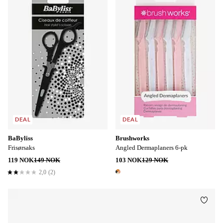
DEAL
DEAL
BaByliss
Brushworks
Frisørsaks
Angled Dermaplaners 6-pk
119 NOK
149 NOK
103 NOK
129 NOK
2,0
(2)
2,0 basert på 2 karaktergivninger
1 farge
Legg t