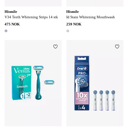
Hismile
Hismile
V34 Teeth Whitening Strips 14 stk
Id Stain Whitening Mouthwash
475 NOK
259 NOK
1 farge
1 farge
Legg til favoritter
Legg t