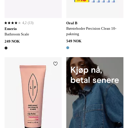
4,2
(13)
Oral B
4,2 basert på 13 karaktergivninger
Børstehoder Precision Clean 10-
Emerio
pakning
Bathroom Scale
549 NOK
249 NOK
1 farge
1 farge
Legg til favoritter
Les mer