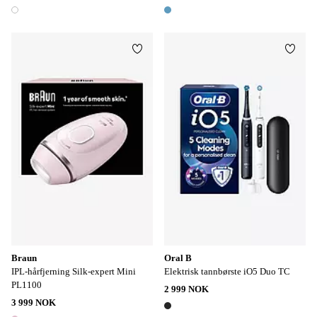
1 farge
1 farge
Legg til favoritter
Legg t
Braun
Oral B
IPL-hårfjerning Silk-expert Mini
Elektrisk tannbørste iO5 Duo TC
PL1100
2 999 NOK
3 999 NOK
1 farge