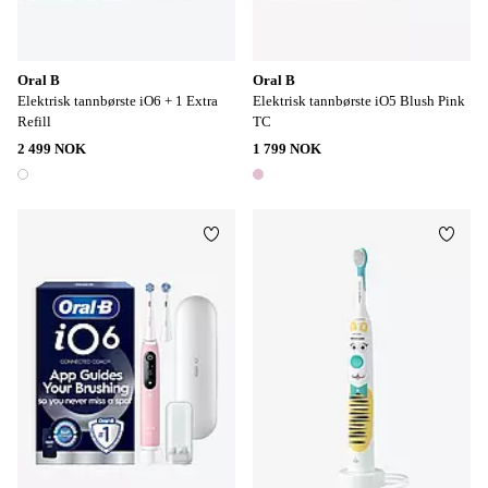
Oral B
Oral B
Elektrisk tannbørste iO6 + 1 Extra
Elektrisk tannbørste iO5 Blush Pink
Refill
TC
2 499 NOK
1 799 NOK
1 farge
1 farge
Legg til favoritter
Legg t