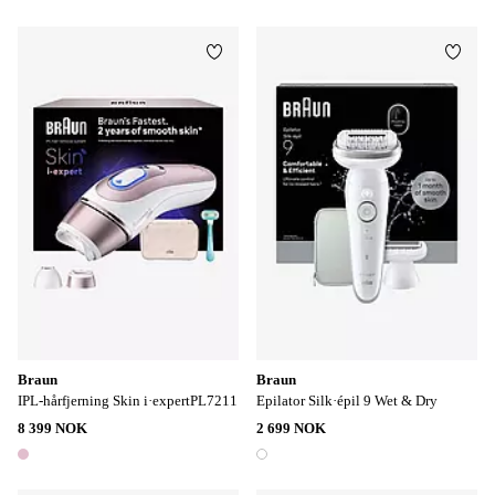
1 farge
1 farge
Legg til favoritter
Legg t
Braun
Braun
IPL-hårfjerning Skin i·expertPL7211
Epilator Silk·épil 9 Wet & Dry
8 399 NOK
2 699 NOK
1 farge
1 farge