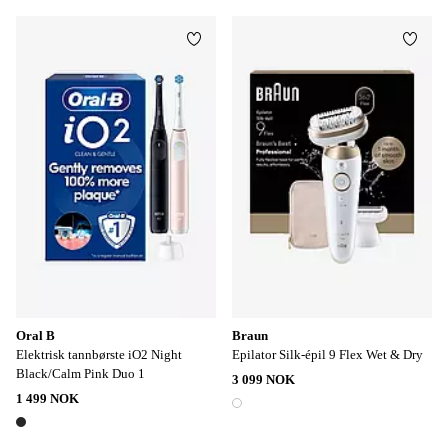
Legg til favoritter
Legg t
Oral B
Braun
Elektrisk tannbørste iO2 Night
Epilator Silk-épil 9 Flex Wet & Dry
Black/Calm Pink Duo 1
3 099 NOK
1 499 NOK
1 farge
1 farge