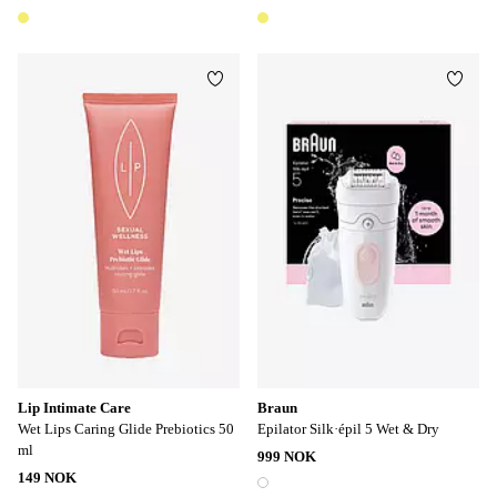
1 farge
1 farge
Legg til favoritter
Legg t
Lip Intimate Care
Braun
Wet Lips Caring Glide Prebiotics 50
Epilator Silk·épil 5 Wet & Dry
ml
999 NOK
149 NOK
1 farge