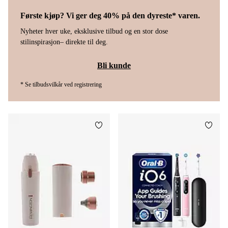
Første kjøp? Vi ger deg 40% på den dyreste* varen.
Nyheter hver uke, eksklusive tilbud og en stor dose
stilinspirasjon– direkte til deg.
Bli kunde
* Se tilbudsvilkår ved registrering
Legg til favoritter
Legg t