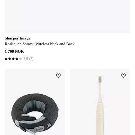
Sharper Image
Realtouch Shiatsu Wireless Neck and Back
1 799 NOK
3,9
(7)
3,9 basert på 7 karaktergivninger
Legg til favoritter
Legg t