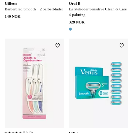
Gillette
Oral B
Barberblad Smooth + 2 barberblader
Børstehoder Sensitive Clean & Care
4-pakning
149 NOK
329 NOK
1 farge
Legg til favoritter
Legg t