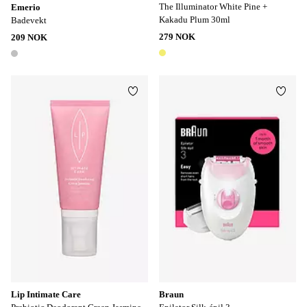
The Illuminator White Pine +
Emerio
Kakadu Plum 30ml
Badevekt
279 NOK
209 NOK
1 farge
1 farge
Legg til favoritter
Legg t
Lip Intimate Care
Braun