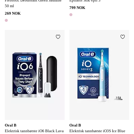
Prebiotic Deodorant Green Jasmine
Epilator Silk·épil 3
50 ml
799 NOK
269 NOK
1 farge
1 farge
Legg til favoritter
Legg t
Oral B
Oral B
Elektrisk tannbørste iO6 Black Lava
Elektrisk tannbørste iO3S Ice Blue