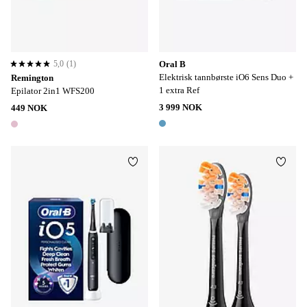
5,0
(1)
Oral B
5,0 basert på 1 karaktergivninger
Elektrisk tannbørste iO6 Sens Duo +
Remington
1 extra Ref
Epilator 2in1 WFS200
3 999 NOK
449 NOK
1 farge
1 farge
Legg til favoritter
Legg t