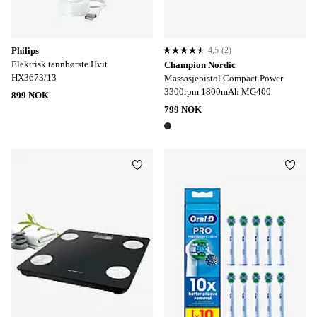
Philips
4,5
(2)
4,5 basert på 2 karaktergivninger
Elektrisk tannbørste Hvit
Champion Nordic
HX3673/13
Massasjepistol Compact Power
3300rpm 1800mAh MG400
899 NOK
799 NOK
1 farge
Legg til favoritter
Legg t