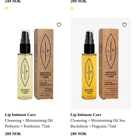
249 NOK
209 NOK
1 farge
1 farge
Legg til favoritter
Legg t
Lip Intimate Care
Lip Intimate Care
Cleansing + Moisturising Oil
Cleansing + Moisturising Oil Sea
Prebiotic + Postbiotic 75ml
Buckthorn + Fragonia 75ml
289 NOK
289 NOK