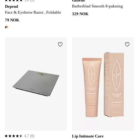
5,0
(2)
Gillette
5,0 basert på 2 karaktergivninger
Barberblad Smooth 8-pakning
Depend
Face & Eyebrow Razor , Foldable
329 NOK
79 NOK
1 farge
Legg til favoritter
Legg t
4,7
(6)
Lip Intimate Care
4,7 basert på 6 karaktergivninger