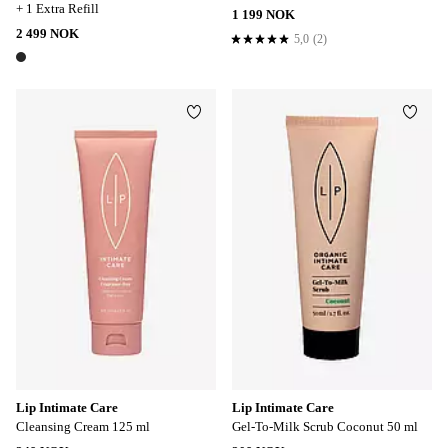
+ 1 Extra Refill
1 199 NOK
2 499 NOK
5,0
(2)
5,0 basert på 2 karaktergivninger
1 farge
Legg til favoritter
Legg t
Lip Intimate Care
Lip Intimate Care
Cleansing Cream 125 ml
Gel-To-Milk Scrub Coconut 50 ml