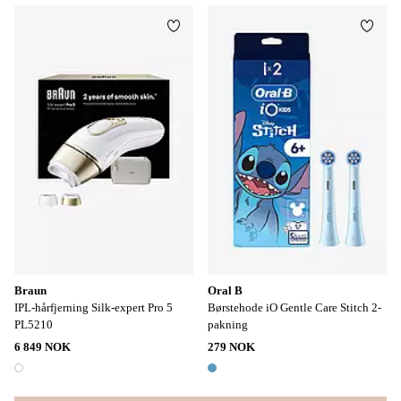
Legg til favoritter
Legg t
Braun
Oral B
IPL-hårfjerning Silk-expert Pro 5
Børstehode iO Gentle Care Stitch 2-
PL5210
pakning
6 849 NOK
279 NOK
1 farge
1 farge