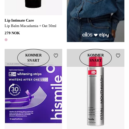
Lip Intimate Care
Lip Balm Macadamia + Oat 50ml
279 NOK
1 farge
KOMMER
KOMMER
Legg til favoritter
Legg t
SNART
SNART