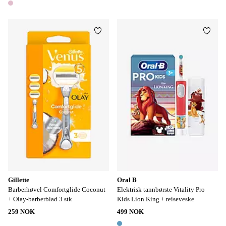
1 farge
Legg til favoritter
Legg t
Gillette
Oral B
Barberhøvel Comfortglide Coconut
Elektrisk tannbørste Vitality Pro
+ Olay-barberblad 3 stk
Kids Lion King + reiseveske
259 NOK
499 NOK