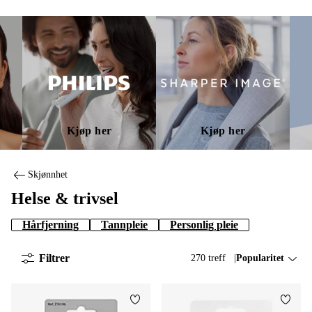
Kjøp her
Kjøp her
Skjønnhet
Helse & trivsel
Hårfjerning
Tannpleie
Personlig pleie
Filtrer
270 treff
Sorter på:
Popularitet
Legg til favoritter
Legg t