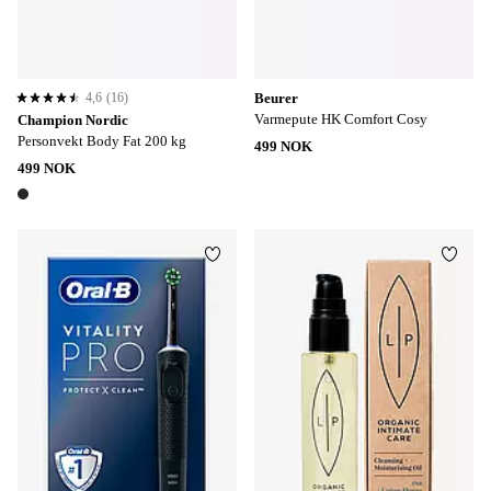
4,6
(16)
Beurer
4,6 basert på 16 karaktergivninger
Varmepute HK Comfort Cosy
Champion Nordic
Personvekt Body Fat 200 kg
499 NOK
499 NOK
1 farge
Legg til favoritter
Legg t