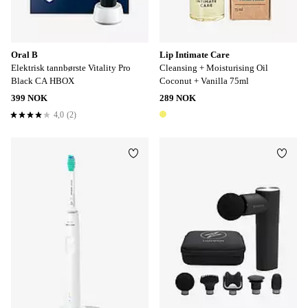
Oral B
Lip Intimate Care
Elektrisk tannbørste Vitality Pro
Cleansing + Moisturising Oil
Black CA HBOX
Coconut + Vanilla 75ml
399 NOK
289 NOK
4,0
(2)
4,0 basert på 2 karaktergivninger
1 farge
Legg til favoritter
Legg t