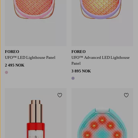
FOREO
FOREO
UFO™ LED Lighthouse Panel
UFO™ Advanced LED Lighthouse
Panel
2 495 NOK
3 895 NOK
1 farge
1 farge
Legg til favoritter
Legg t