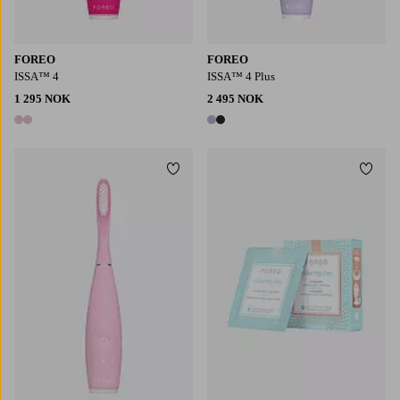
FOREO
FOREO
ISSA™ 4
ISSA™ 4 Plus
1 295 NOK
2 495 NOK
2 farger
2 farger
Legg til favoritter
Legg t