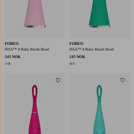
FOREO
FOREO
ISSA™ 4 Baby Brush Head
ISSA™ 4 Baby Brush Head
245 NOK
245 NOK
2 farger
2 farger
Legg til favoritter
Legg t