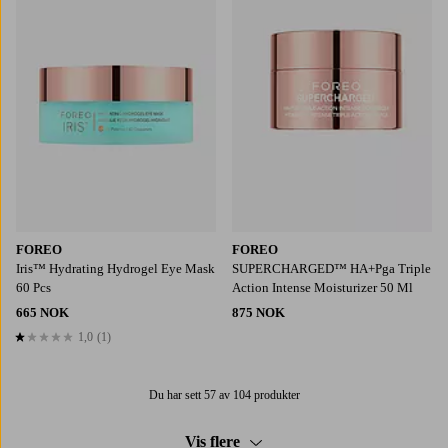
FOREO
FOREO
Iris™ Hydrating Hydrogel Eye Mask
SUPERCHARGED™ HA+Pga Triple
60 Pcs
Action Intense Moisturizer 50 Ml
665 NOK
875 NOK
1,0
(1)
1,0 basert på 1 karaktergivninger
Du har sett 57 av 104 produkter
Vis flere