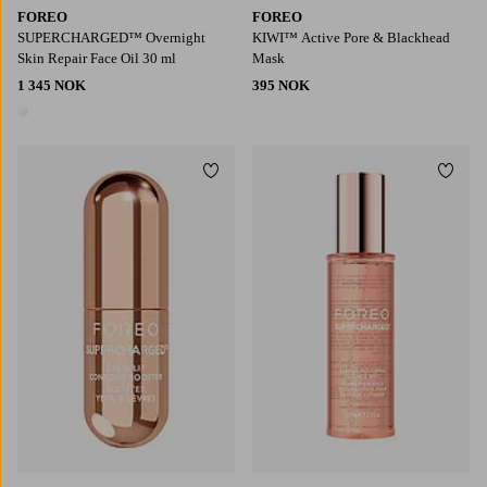
FOREO
FOREO
SUPERCHARGED™ Overnight
KIWI™ Active Pore & Blackhead
Skin Repair Face Oil 30 ml
Mask
1 345 NOK
395 NOK
1 farge
Legg til favoritter
Legg t