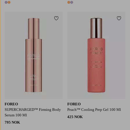
2 farger
2 farger
Legg til favoritter
Legg t
FOREO
FOREO
SUPERCHARGED™ Firming Body
Peach™ Cooling Prep Gel 100 Ml
Serum 100 Ml
425 NOK
795 NOK