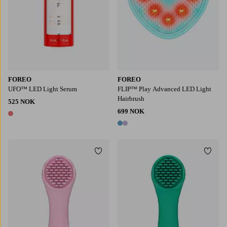
FOREO
FOREO
UFO™ LED Light Serum
FLIP™ Play Advanced LED Light
Hairbrush
525 NOK
699 NOK
1 farge
2 farger
Legg til favoritter
Legg t