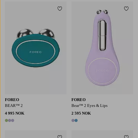
Legg til favoritter
Legg t
FOREO
FOREO
BEAR™ 2
Bear™ 2 Eyes & Lips
4 995 NOK
2 595 NOK
3 farger
2 farger