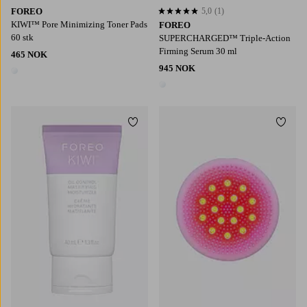
FOREO
5,0
(1)
5,0 basert på 1 karaktergivninger
KIWI™ Pore Minimizing Toner Pads
FOREO
60 stk
SUPERCHARGED™ Triple-Action
Firming Serum 30 ml
465 NOK
945 NOK
1 farge
1 farge
Legg til favoritter
Legg t