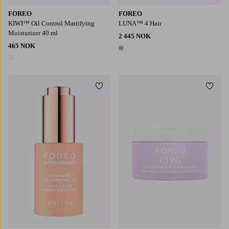
FOREO
FOREO
KIWI™ Oil Control Mattifying
LUNA™ 4 Hair
Moisturizer 40 ml
2 445 NOK
465 NOK
1 farge
1 farge
Legg til favoritter
Legg t