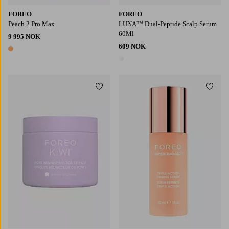
FOREO
FOREO
Peach 2 Pro Max
LUNA™ Dual-Peptide Scalp Serum
60Ml
9 995 NOK
609 NOK
1 farge
1 farge
Legg til favoritter
Legg t