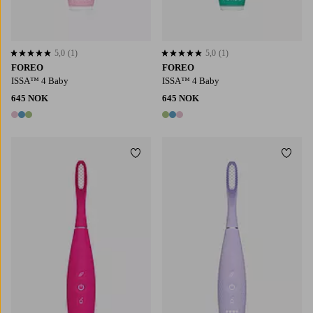
5,0
(1)
5,0
(1)
5,0 basert på 1 karaktergivninger
5,0 basert på 1 karaktergivninger
FOREO
FOREO
ISSA™ 4 Baby
ISSA™ 4 Baby
645 NOK
645 NOK
3 farger
3 farger
Legg til favoritter
Legg t