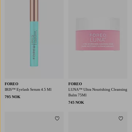
FOREO
FOREO
IRIS™ Eyelash Serum 4.5 Ml
LUNA™ Ultra Nourishing Cleansing
Balm 75Ml
795 NOK
745 NOK
Legg til favoritter
Legg t