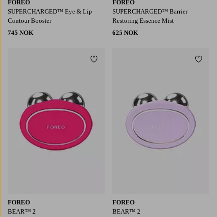
FOREO
FOREO
SUPERCHARGED™ Eye & Lip
SUPERCHARGED™ Barrier
Contour Booster
Restoring Essence Mist
745 NOK
625 NOK
Legg til favoritter
Legg t
FOREO
FOREO
BEAR™ 2
BEAR™ 2