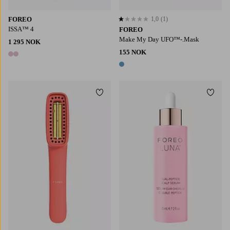
FOREO
1,0
(1)
1,0 basert på 1 karaktergivninger
ISSA™ 4
FOREO
Make My Day UFO™-.Mask
1 295 NOK
155 NOK
2 farger
1 farge
Legg til favoritter
Legg t