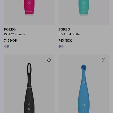
FOREO
FOREO
ISSA™ 4 Smile
ISSA™ 4 Smile
745 NOK
745 NOK
2 farger
2 farger
Legg til favoritter
Legg t