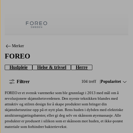
FOREO
Merker
FOREO
Hudpleie
Helse & trivsel
Herre
Filtrer
104 treff
Sorter på:
Popularitet
FOREO er et svensk varemerke som ble grunnlagt i 2013 med mål om å
revolusjonere skjønnhetsverdenen. Den nyeste teknikken blandes med
attraktiv og stilren design for å skape produkter som bringer din
skjønnhetsrutine opp på et nytt plan. Rens huden i dybden med elektriske
ansiktsrengjøringsbørster, eller gi deg selv en skånsom øyemassasje. Alle
produkter er produsert i silikon som er skånsom mot huden, et ikke-porøst
materiale som forhindrer bakterievekst.