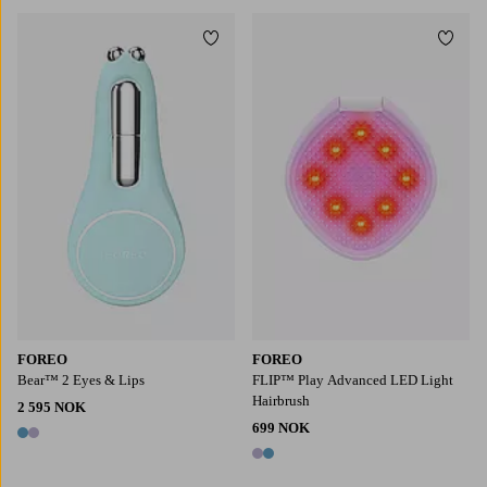
Legg til favoritter
Legg t
FOREO
FOREO
Bear™ 2 Eyes & Lips
FLIP™ Play Advanced LED Light
Hairbrush
2 595 NOK
699 NOK
2 farger
2 farger