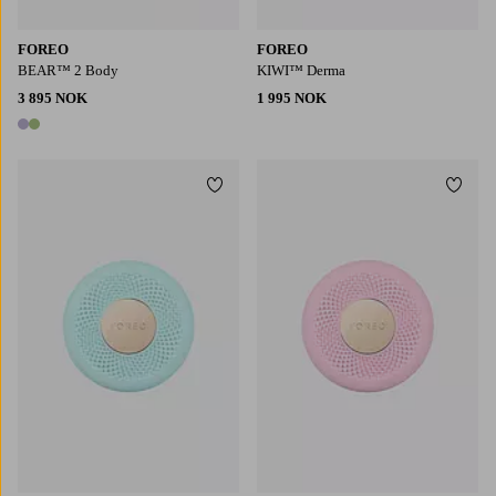
FOREO
FOREO
BEAR™ 2 Body
KIWI™ Derma
3 895 NOK
1 995 NOK
2 farger
Legg til favoritter
Legg t