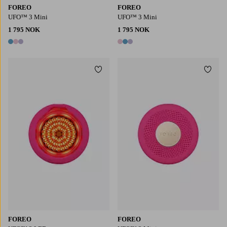
FOREO
FOREO
UFO™ 3 Mini
UFO™ 3 Mini
1 795 NOK
1 795 NOK
3 farger
3 farger
Legg til favoritter
Legg t
FOREO
FOREO