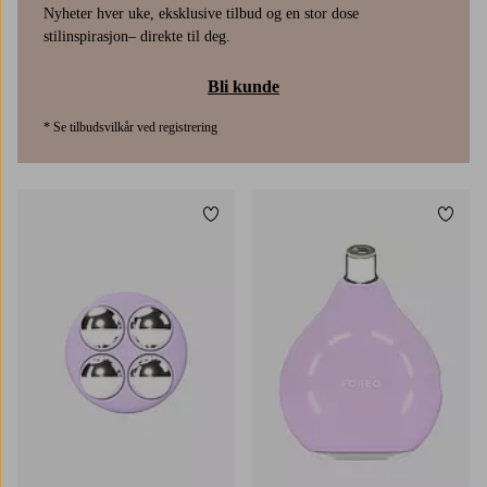
Nyheter hver uke, eksklusive tilbud og en stor dose
stilinspirasjon– direkte til deg.
Bli kunde
* Se tilbudsvilkår ved registrering
Legg til favoritter
Legg t