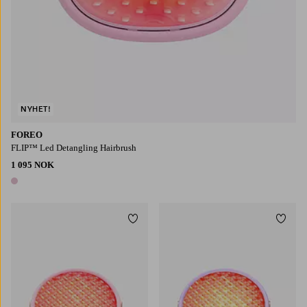
NYHET!
FOREO
FLIP™ Led Detangling Hairbrush
1 095 NOK
1 farge
Legg til favoritter
Legg t