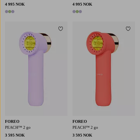
4 995 NOK
4 995 NOK
3 farger
3 farger
Legg til favoritter
Legg t
FOREO
FOREO
PEACH™ 2 go
PEACH™ 2 go
3 595 NOK
3 595 NOK