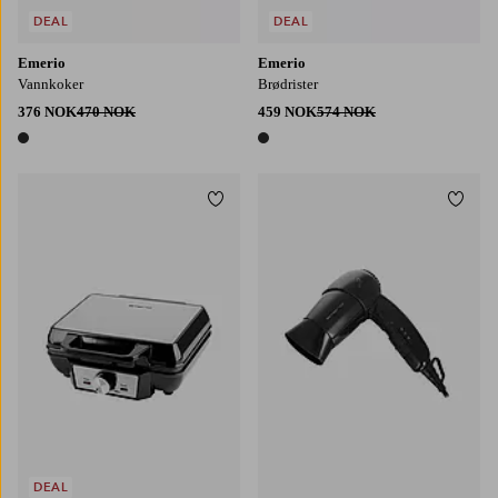
DEAL
DEAL
Emerio
Emerio
Vannkoker
Brødrister
376 NOK
470 NOK
459 NOK
574 NOK
1 farge
1 farge
Legg til favoritter
Legg t
DEAL