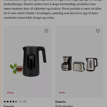
husholdninger. Emerio streber etter å skape bærekraftige produkter som
møter moderne krav til sikkerhet og kvalitet. Hvert produkt er nøye utviklet
for å være enkel å bruke i hverdagen, samtidig som den lever opp til høye
standarder innen både design og ytelse.
Legg til favoritter
Legg t
DEAL
DEAL
4,5
(8)
Emerio
4,5 basert på 8 karaktergivninger
Frokostpakke
Emerio