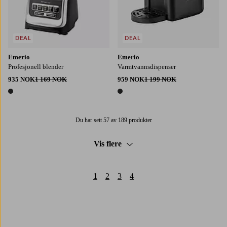
DEAL
DEAL
Emerio
Emerio
Profesjonell blender
Varmtvannsdispenser
935 NOK
1 169 NOK
959 NOK
1 199 NOK
1 farge
1 farge
Du har sett 57 av 189 produkter
Vis flere
1
2
3
4
Trustpilot