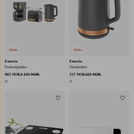
DEAL
DEAL
Emerio
Emerio
Frokostpakke
Vannkoker
985 NOK
1 231 NOK
337 NOK
421 NOK
1 farge
1 farge
Legg til favoritter
Legg t