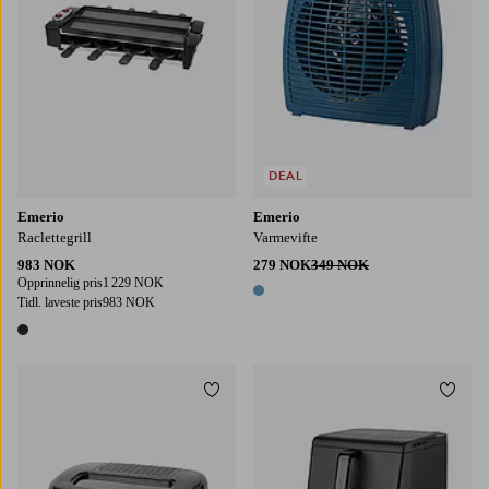
DEAL
Emerio
Emerio
Raclettegrill
Varmevifte
983 NOK
279 NOK
349 NOK
Opprinnelig pris
1 229 NOK
1 farge
Tidl. laveste pris
983 NOK
1 farge
Legg til favoritter
Legg t