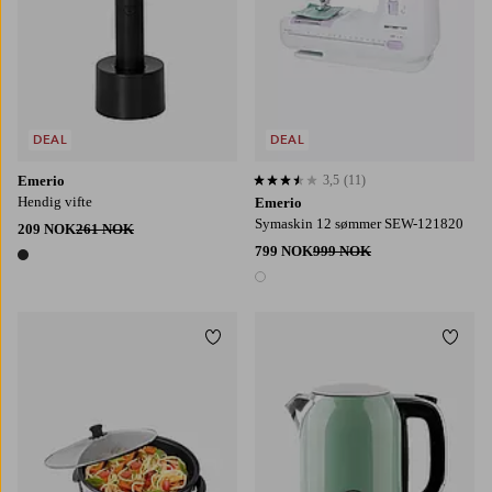
DEAL
DEAL
Emerio
3,5
(11)
3,5 basert på 11 karaktergivninger
Hendig vifte
Emerio
Symaskin 12 sømmer SEW-121820
209 NOK
261 NOK
799 NOK
999 NOK
1 farge
1 farge
Legg til favoritter
Legg t