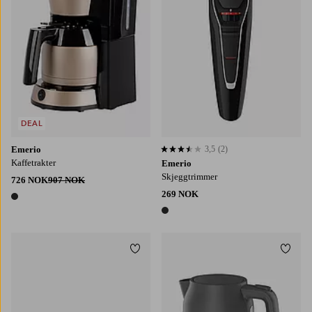
DEAL
Emerio
3,5
(2)
3,5 basert på 2 karaktergivninger
Kaffetrakter
Emerio
Skjeggtrimmer
726 NOK
907 NOK
269 NOK
1 farge
1 farge
Legg til favoritter
Legg t