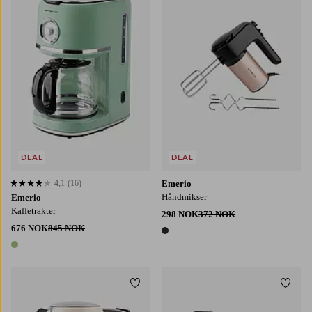
DEAL
DEAL
4,1
(16)
Emerio
4,1 basert på 16 karaktergivninger
Håndmikser
Emerio
Kaffetrakter
298 NOK
372 NOK
676 NOK
845 NOK
1 farge
1 farge
Legg til favoritter
Legg t