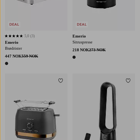
DEAL
DEAL
5,0
(3)
Emerio
5,0 basert på 3 karaktergivninger
Sitruspresse
Emerio
Brødrister
218 NOK
273 NOK
447 NOK
559 NOK
1 farge
1 farge
Legg til favoritter
Legg t