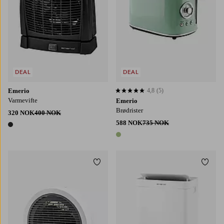
DEAL
DEAL
Emerio
4,8
(5)
4,8 basert på 5 karaktergivninger
Varmevifte
Emerio
Brødrister
320 NOK
400 NOK
588 NOK
735 NOK
1 farge
1 farge
Legg til favoritter
Legg t