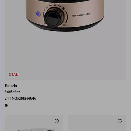
DEAL
Emerio
Eggkoker
244 NOK
305 NOK
1 farge
Legg til favoritter
Legg t