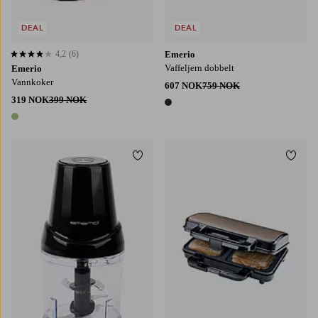
DEAL
DEAL
4,2
(6)
Emerio
4,2 basert på 6 karaktergivninger
Vaffeljern dobbelt
Emerio
Vannkoker
607 NOK
759 NOK
319 NOK
399 NOK
1 farge
1 farge
Legg til favoritter
Legg t