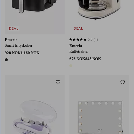
DEAL
DEAL
Emerio
5,0
(4)
5,0 basert på 4 karaktergivninger
Smart frityrkoker
Emerio
Kaffetrakter
928 NOK
1 160 NOK
676 NOK
845 NOK
1 farge
1 farge
Legg til favoritter
Legg t