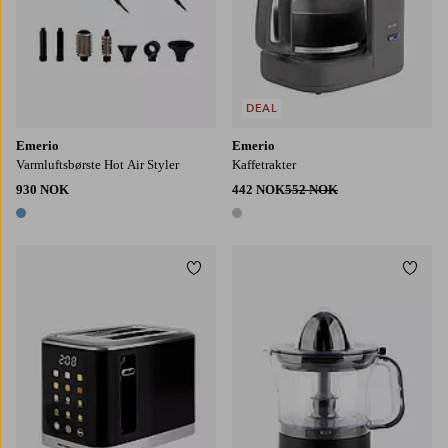
DEAL
Emerio
Emerio
Varmluftsbørste Hot Air Styler
Kaffetrakter
930 NOK
442 NOK
552 NOK
1 farge
1 farge
Legg til favoritter
Legg t