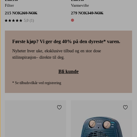
Filter
Varmevifte
215 NOK
269 NOK
279 NOK
349 NOK
5,0
(1)
5,0 basert på 1 karaktergivninger
1 farge
Første kjøp? Vi ger deg 40% på den dyreste* varen.
Nyheter hver uke, eksklusive tilbud og en stor dose
stilinspirasjon– direkte til deg.
Bli kunde
* Se tilbudsvilkår ved registrering
Legg til favoritter
Legg t