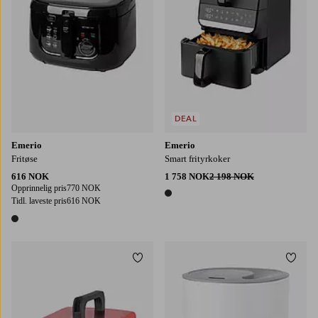
DEAL
Emerio
Emerio
Fritøse
Smart frityrkoker
616 NOK
1 758 NOK
2 198 NOK
Opprinnelig pris
770 NOK
1 farge
Tidl. laveste pris
616 NOK
1 farge
Legg til favoritter
Legg t