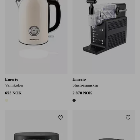
Emerio
Emerio
Vannkoker
Slush-ismaskin
655 NOK
2 870 NOK
1 farge
1 farge
Legg til favoritter
Legg t