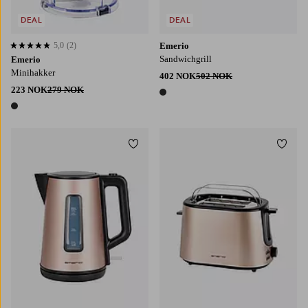
DEAL
DEAL
5,0
(2)
Emerio
5,0 basert på 2 karaktergivninger
Sandwichgrill
Emerio
Minihakker
402 NOK
502 NOK
223 NOK
279 NOK
1 farge
1 farge
Legg til favoritter
Legg t