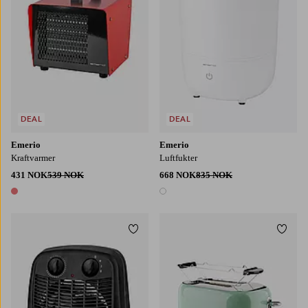
DEAL
DEAL
Emerio
Emerio
Kraftvarmer
Luftfukter
431 NOK
539 NOK
668 NOK
835 NOK
1 farge
1 farge
Legg til favoritter
Legg t