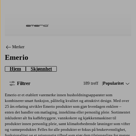
Emerio
Merker
Emerio
Hjem
Skjønnhet
Filtrer
189 treff
Sorter på:
Popularitet
Emerio er et etablert varemerke innen husholdningsapparater som
kombinerer smart funksjon, pålitelig kvalitet og attraktivt design. Med over
25 års erfaring utvikler Emerio produkter som gjør hverdagen enklere –
enten det handler om matlaging, inneklima eller personlig pleie. Sortimentet
inkluderer alt fra kaffebryggere, vannkokere og kjøkkenmaskiner til
produkter innen personlig pleie, samt klimaforbedrende løsninger som vifter
og varmeprodukter. Felles for alle produkter er fokus på brukervennlighet,
funksjonalitet og et prisgunstig tilbud som gjør dem tilgjengelige for mange