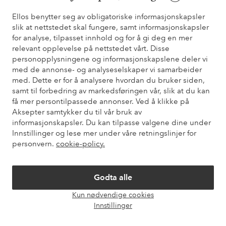
* Se tilbudsvilkår ved registrering
Ellos benytter seg av obligatoriske informasjonskapsler
slik at nettstedet skal fungere, samt informasjonskapsler
for analyse, tilpasset innhold og for å gi deg en mer
Trenger du hjelp?
relevant opplevelse på nettstedet vårt. Disse
personopplysningene og informasjonskapslene deler vi
Du finner svar på de vanligste spørsmålene i vår FAQ. Du finner
med de annonse- og analyseselskaper vi samarbeider
også informasjon om hvordan du kan kontakte oss.
med. Dette er for å analysere hvordan du bruker siden,
samt til forbedring av markedsføringen vår, slik at du kan
Kundeservice
Bestilling
Betalingsmåte
Lev
få mer persontilpassede annonser. Ved å klikke på
Aksepter samtykker du til vår bruk av
informasjonskapsler. Du kan tilpasse valgene dine under
Innstillinger og lese mer under våre retningslinjer for
Mine sider
personvern.
cookie-policy.
Om Ellos
Godta alle
Kun nødvendige cookies
Våre tjenester
Åpne
Innstillinger
chat-
boks
Vilkår