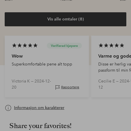
Vis alle omtaler (8)
Verifierad kjøpere
Wow
Varme og god
Superkomfortable pene alt topp
Disse er herlig v
passform til min 
tendens til å få g
Victoria K —
2024-12-
Cecilie E —
2024-
ankelkulene. Her e
20
12
Rapportere
ankelen, - også le
Godt med litt h
Informasjon om karakterer
Share your favorites!