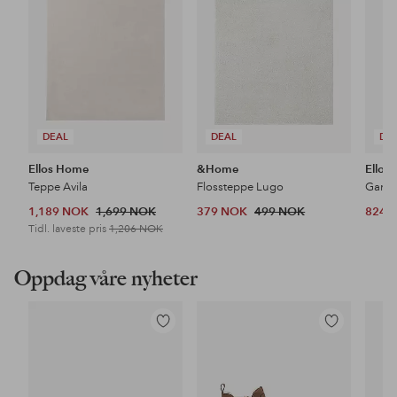
DEAL
DEAL
DE
Ellos Home
&Home
Ellos
Teppe Avila
Flossteppe Lugo
1,189 NOK
1,699 NOK
379 NOK
499 NOK
824 
Tidl. laveste pris
1,206 NOK
Oppdag våre nyheter
Legg
Legg
til
til
favoritter
favoritter