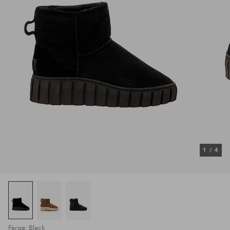
1
/
4
Farge: Black