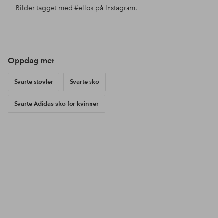
Bilder tagget med
#ellos
på Instagram.
Innlegg
marlenekristo
Innlegg
ellosofficial
Inn
sar
publisert
publisert
pub
av
av
av
Oppdag mer
Svarte støvler
Svarte sko
Svarte Adidas-sko for kvinner