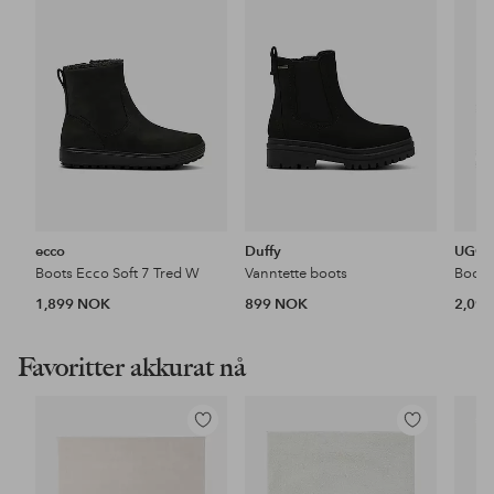
favoritter
favoritter
ecco
Duffy
UGG
Boots Ecco Soft 7 Tred W
Vanntette boots
Boots 
1,899 NOK
899 NOK
2,09
Favoritter akkurat nå
Legg
Legg
til
til
favoritter
favoritter