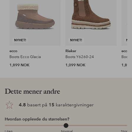
NYHET!
NYHET!
NY
ecco
Rieker
ecco
Boots Ecco Glacia
Boots Y6260-24
Boots
1,899 NOK
1,099 NOK
1,89
Dette mener andre
4.8
basert på
15
karaktergivninger
Hvordan opplevde du størrelsen?
Liten
Normal
Stor