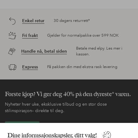
Enkel retur
30 dagers returrett*
Fri frakt
Gjelder for normalpakke over 599 NOK
Betale med elpy. Les mer i
Handle nå, betal siden
kassen.
Express
Få pakken din med ekstra rask levering
Første kjøp? Vi ger deg 40% på den dyreste* varen.
Nyheter hver uke, eksklusive tilbud og en stor dose
stilinspirasjon– direkte til deg.
Bli kunde
Dine informsajonskapsler, ditt valg!