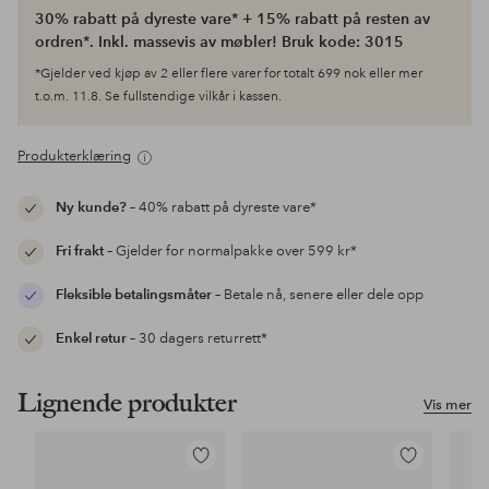
30% rabatt på dyreste vare* + 15% rabatt på resten av
ordren*. Inkl. massevis av møbler! Bruk kode: 3015
*Gjelder ved kjøp av 2 eller flere varer for totalt 699 nok eller mer
t.o.m. 11.8. Se fullstendige vilkår i kassen.
Produkterklæring
Ny kunde?
– 40% rabatt på dyreste vare*
Fri frakt
– Gjelder for normalpakke over 599 kr*
Fleksible betalingsmåter
– Betale nå, senere eller dele opp
Enkel retur
– 30 dagers returrett*
Lignende produkter
Vis mer
Legg
Legg
til
til