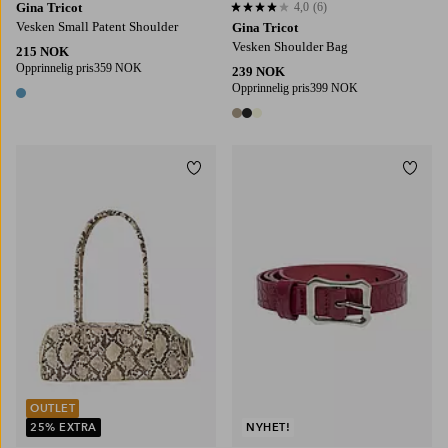
Gina Tricot
4,0
(6)
4,0 basert på 6 karaktergivninger
Vesken Small Patent Shoulder
Gina Tricot
Vesken Shoulder Bag
215 NOK
Opprinnelig pris
359 NOK
239 NOK
Opprinnelig pris
399 NOK
1 farge
3 farger
Legg til favoritter
Legg t
80
90
100
OUTLET
25% EXTRA
NYHET!