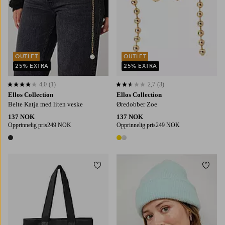
OUTLET
OUTLET
25% EXTRA
25% EXTRA
4,0
(1)
2,7
(3)
4,0 basert på 1 karaktergivninger
2,7 basert på 3 karaktergivninger
Ellos Collection
Ellos Collection
Belte Katja med liten veske
Øredobber Zoe
137 NOK
137 NOK
Opprinnelig pris
249 NOK
Opprinnelig pris
249 NOK
1 farge
2 farger
Legg til favoritter
Legg t