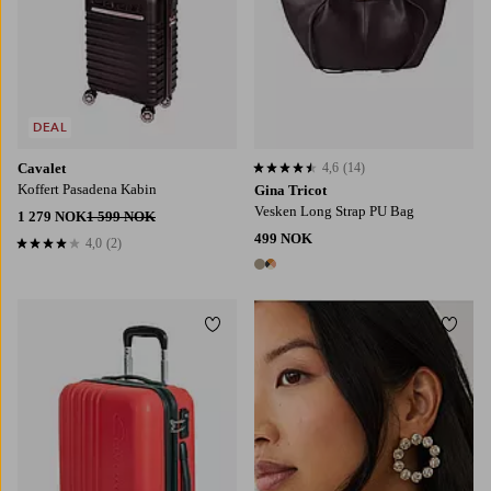
DEAL
Cavalet
4,6
(14)
4,6 basert på 14 karaktergivninger
Koffert Pasadena Kabin
Gina Tricot
Vesken Long Strap PU Bag
1 279 NOK
1 599 NOK
499 NOK
4,0
(2)
4,0 basert på 2 karaktergivninger
2 farger
Legg til favoritter
Legg t