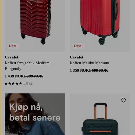
DEAL
DEAL
Cavalet
Cavalet
Koffert Smygehuk Medium
Koffert Malibu Medium
Burgundy
1 359 NOK
1 699 NOK
1 439 NOK
1 799 NOK
5,0
(2)
5,0 basert på 2 karaktergivninger
Legg t
Les mer