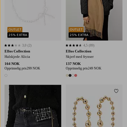
OUTLET
OUTLET
25% EXTRA
25% EXTRA
3,0
(2)
4,5
(89)
3,0 basert på 2 karaktergivninger
4,5 basert på 89 karaktergivninger
Ellos Collection
Ellos Collection
Halskjede Alicia
Skjerf med frynser
164 NOK
137 NOK
Opprinnelig pris
299 NOK
Opprinnelig pris
249 NOK
1 farge
4 farger
Legg til favoritter
Legg t