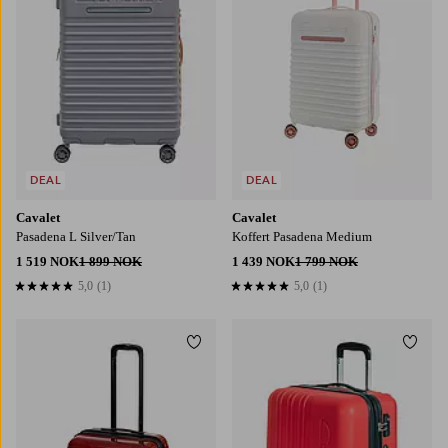
DEAL
DEAL
Cavalet
Cavalet
Pasadena L Silver/Tan
Koffert Pasadena Medium
1 519 NOK
1 899 NOK
1 439 NOK
1 799 NOK
5,0
(1)
5,0
(1)
5,0 basert på 1 karaktergivninger
5,0 basert på 1 karaktergivninger
Legg til favoritter
Legg t