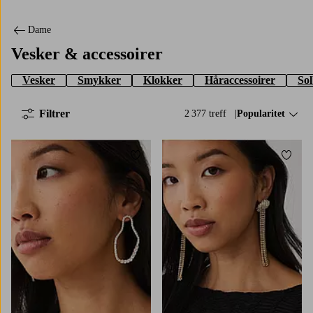
Dame
Vesker & accessoirer
Vesker
Smykker
Klokker
Håraccessoirer
Sol
Filtrer
2 377 treff
Sorter på:
Popularitet
Legg til favoritter
Legg t