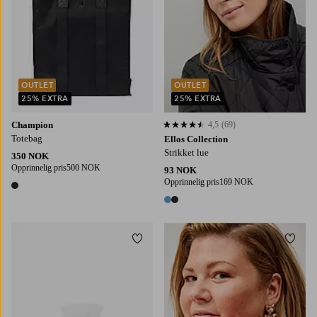
OUTLET
OUTLET
25% EXTRA
25% EXTRA
Champion
4,5
(69)
4,5 basert på 69 karaktergivninger
Totebag
Ellos Collection
Strikket lue
350 NOK
Opprinnelig pris
500 NOK
93 NOK
Opprinnelig pris
169 NOK
1 farge
2 farger
Legg til favoritter
Legg t