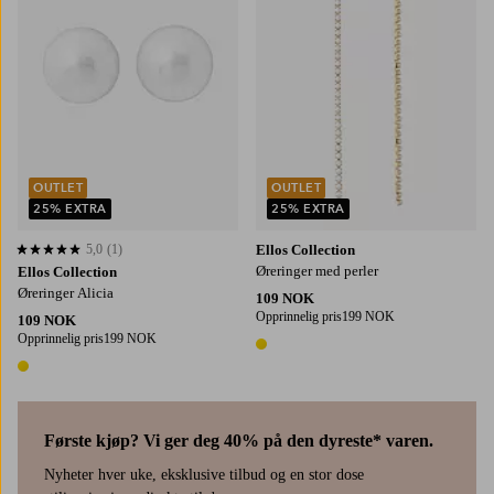
OUTLET
OUTLET
25% EXTRA
25% EXTRA
5,0
(1)
Ellos Collection
5,0 basert på 1 karaktergivninger
Øreringer med perler
Ellos Collection
Øreringer Alicia
109 NOK
Opprinnelig pris
199 NOK
109 NOK
Opprinnelig pris
199 NOK
1 farge
1 farge
Første kjøp? Vi ger deg 40% på den dyreste* varen.
Nyheter hver uke, eksklusive tilbud og en stor dose