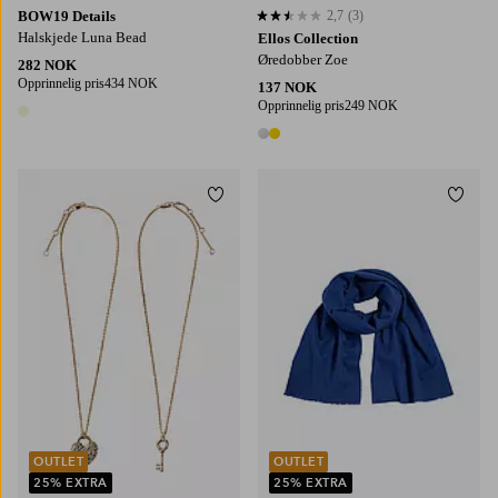
BOW19 Details
2,7
(3)
2,7 basert på 3 karaktergivninger
Halskjede Luna Bead
Ellos Collection
Øredobber Zoe
282 NOK
Opprinnelig pris
434 NOK
137 NOK
Opprinnelig pris
249 NOK
1 farge
2 farger
Legg til favoritter
Legg t
OUTLET
OUTLET
25% EXTRA
25% EXTRA