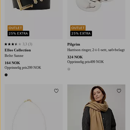
OUTLET
OUTLET
25% EXTRA
25% EXTRA
3,3
(3)
Pilgrim
3,3 basert på 3 karaktergivninger
Harrison ringer, 2-i-1-sett, sølvbelagt
Ellos Collection
Belte Sanne
324 NOK
Opprinnelig pris
499 NOK
164 NOK
Opprinnelig pris
299 NOK
1 farge
1 farge
Legg til favoritter
Legg t