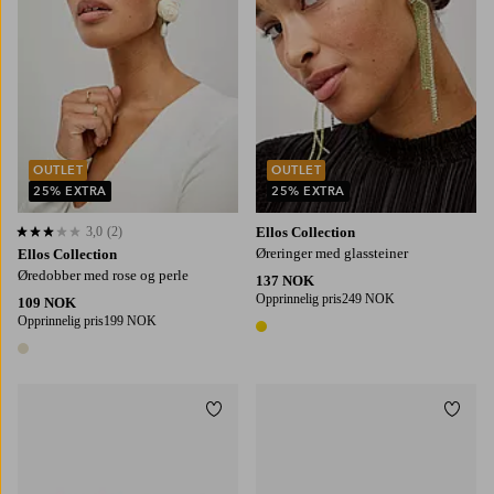
OUTLET
OUTLET
25% EXTRA
25% EXTRA
3,0
(2)
Ellos Collection
3,0 basert på 2 karaktergivninger
Øreringer med glassteiner
Ellos Collection
Øredobber med rose og perle
137 NOK
Opprinnelig pris
249 NOK
109 NOK
Opprinnelig pris
199 NOK
1 farge
1 farge
Legg til favoritter
Legg t