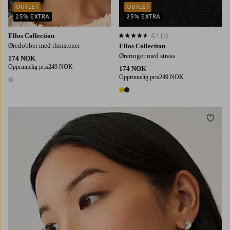
OUTLET
OUTLET
25% EXTRA
25% EXTRA
Ellos Collection
4,7
(3)
4,7 basert på 3 karaktergivninger
Øredobber med rhinstener
Ellos Collection
Øreringer med strass
174 NOK
Opprinnelig pris
249 NOK
174 NOK
Opprinnelig pris
249 NOK
1 farge
2 farger
Legg t