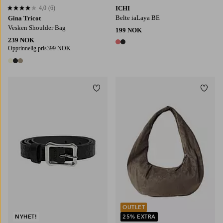
4,0
(6)
ICHI
4,0 basert på 6 karaktergivninger
Belte iaLaya BE
Gina Tricot
Vesken Shoulder Bag
199 NOK
239 NOK
2 farger
Opprinnelig pris
399 NOK
3 farger
Legg til favoritter
Legg t
80
90
100
OUTLET
NYHET!
25% EXTRA