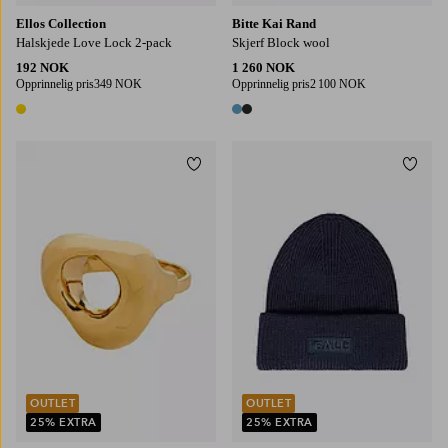
Ellos Collection
Bitte Kai Rand
Halskjede Love Lock 2-pack
Skjerf Block wool
192 NOK
1 260 NOK
Opprinnelig pris
349 NOK
Opprinnelig pris
2 100 NOK
1 farge
2 farger
Legg til favoritter
Legg t
OUTLET
OUTLET
25% EXTRA
25% EXTRA