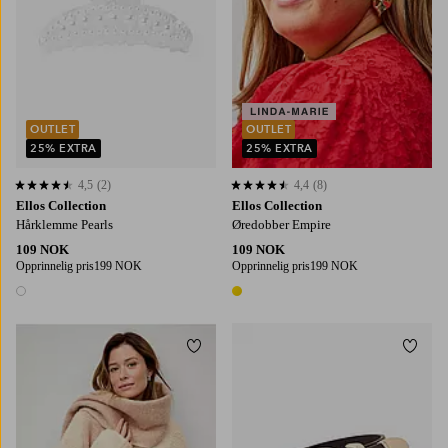
OUTLET
OUTLET
25% EXTRA
25% EXTRA
4,5
(2)
4,4
(8)
4,5 basert på 2 karaktergivninger
4,4 basert på 8 karaktergivninger
Ellos Collection
Ellos Collection
Hårklemme Pearls
Øredobber Empire
109 NOK
109 NOK
Opprinnelig pris
199 NOK
Opprinnelig pris
199 NOK
1 farge
1 farge
Legg til favoritter
Legg t
80
85
90
95