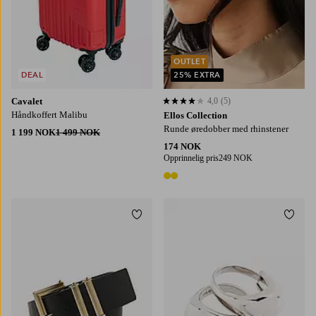
OUTLET
DEAL
25% EXTRA
Cavalet
4,0
(5)
4,0 basert på 5 karaktergivninger
Håndkoffert Malibu
Ellos Collection
Runde øredobber med rhinstener
1 199 NOK
1 499 NOK
174 NOK
Opprinnelig pris
249 NOK
2 farger
Legg til favoritter
Legg t
80
85
90
95