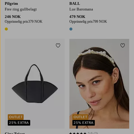
Pilgrim
BALL
Free ring gullbelagt
Lue Baromana
246 NOK
479 NOK
Opprinnelig pris
379 NOK
Opprinnelig pris
799 NOK
1 farge
1 farge
Legg til favoritter
Legg t
OUTLET
OUTLET
25% EXTRA
25% EXTRA
Gina Tricot
5,0
(2)