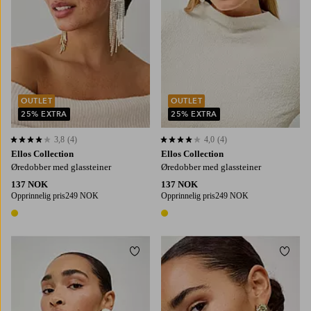
OUTLET
OUTLET
25% EXTRA
25% EXTRA
3,8
(4)
4,0
(4)
3,8 basert på 4 karaktergivninger
4,0 basert på 4 karaktergivninger
Ellos Collection
Ellos Collection
Øredobber med glassteiner
Øredobber med glassteiner
137 NOK
137 NOK
Opprinnelig pris
249 NOK
Opprinnelig pris
249 NOK
1 farge
1 farge
Legg til favoritter
Legg t