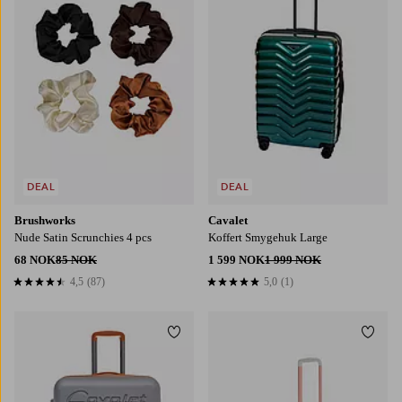
DEAL
DEAL
Brushworks
Cavalet
Nude Satin Scrunchies 4 pcs
Koffert Smygehuk Large
68 NOK
85 NOK
1 599 NOK
1 999 NOK
4,5
(87)
5,0
(1)
4,5 basert på 87 karaktergivninger
5,0 basert på 1 karaktergivninger
Legg til favoritter
Legg t