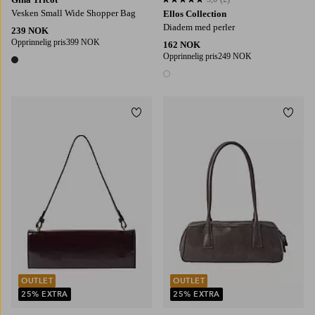
5,0 basert på 2 karaktergivninger
Vesken Small Wide Shopper Bag
Ellos Collection
Diadem med perler
239 NOK
Opprinnelig pris
399 NOK
162 NOK
Opprinnelig pris
249 NOK
1 farge
1 farge
Legg til favoritter
Legg t
OUTLET
OUTLET
25% EXTRA
25% EXTRA