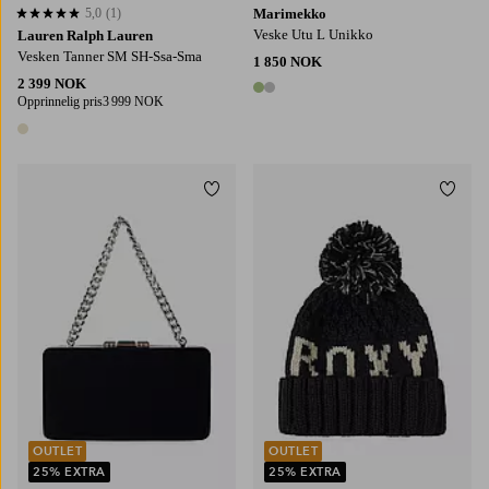
5,0
(1)
Marimekko
5,0 basert på 1 karaktergivninger
Veske Utu L Unikko
Lauren Ralph Lauren
Vesken Tanner SM SH-Ssa-Sma
1 850 NOK
2 399 NOK
2 farger
Opprinnelig pris
3 999 NOK
1 farge
Legg til favoritter
Legg t
OUTLET
OUTLET
25% EXTRA
25% EXTRA