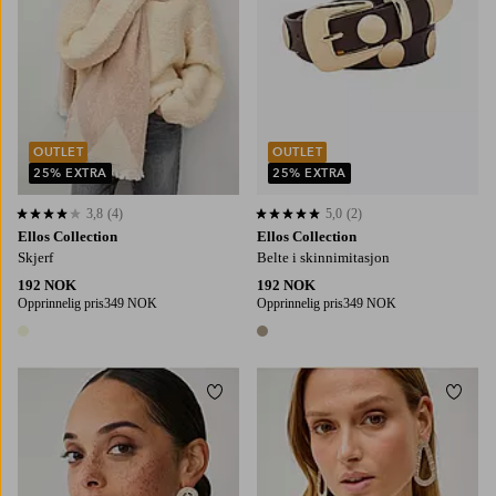
OUTLET
OUTLET
25% EXTRA
25% EXTRA
3,8
(4)
5,0
(2)
3,8 basert på 4 karaktergivninger
5,0 basert på 2 karaktergivninger
Ellos Collection
Ellos Collection
Skjerf
Belte i skinnimitasjon
192 NOK
192 NOK
Opprinnelig pris
349 NOK
Opprinnelig pris
349 NOK
1 farge
1 farge
Legg til favoritter
Legg t