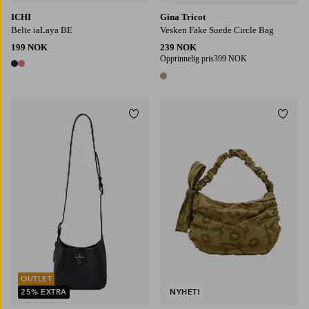
ICHI
Gina Tricot
Belte iaLaya BE
Vesken Fake Suede Circle Bag
199 NOK
239 NOK
Opprinnelig pris
399 NOK
2 farger
1 farge
Legg til favoritter
Legg t
OUTLET
25% EXTRA
NYHET!