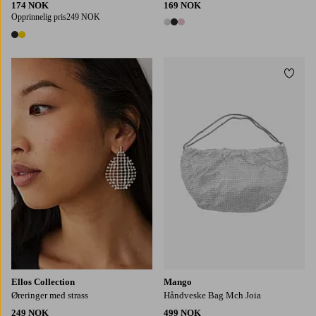
174 NOK
169 NOK
Opprinnelig pris
249 NOK
3 farger
2 farger
Legg til favoritter
Legg t
Ellos Collection
Mango
Øreringer med strass
Håndveske Bag Mch Joia
249 NOK
499 NOK