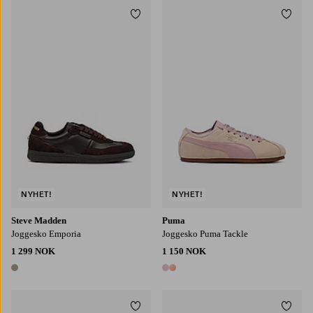
Legg til favoritter
Legg t
NYHET!
NYHET!
Steve Madden
Puma
Joggesko Emporia
Joggesko Puma Tackle
1 299 NOK
1 150 NOK
1 farge
2 farger
Legg til favoritter
Legg t