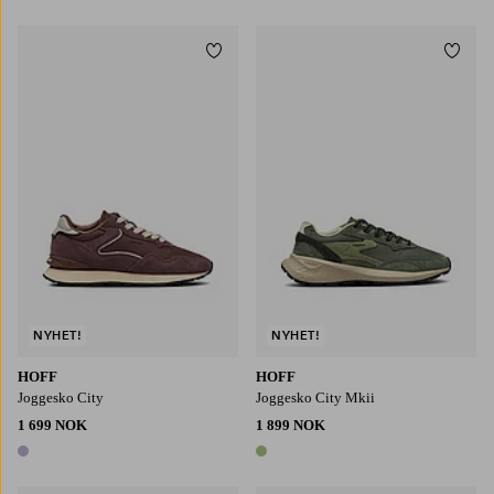
3 farger
Legg til favoritter
Legg t
NYHET!
NYHET!
HOFF
HOFF
Joggesko City
Joggesko City Mkii
1 699 NOK
1 899 NOK
1 farge
1 farge