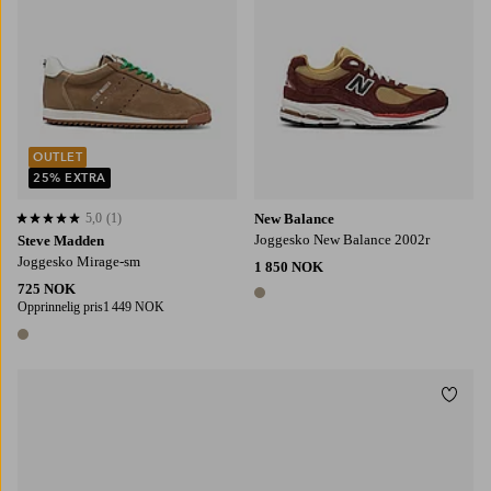
OUTLET
25% EXTRA
5,0
(1)
New Balance
5,0 basert på 1 karaktergivninger
Joggesko New Balance 2002r
Steve Madden
Joggesko Mirage-sm
1 850 NOK
725 NOK
1 farge
Opprinnelig pris
1 449 NOK
1 farge
Legg t