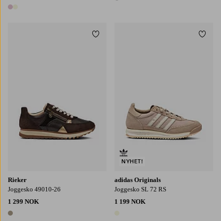
1 farge
2 farger
Legg til favoritter
Legg t
NYHET!
Rieker
adidas Originals
Joggesko 49010-26
Joggesko SL 72 RS
1 299 NOK
1 199 NOK
1 farge
1 farge