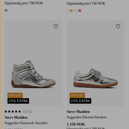
Opprinnelig pris
1 799 NOK
Opprinnelig pris
1 749 NOK
1 farge
5 farger
Legg til favoritter
Legg t
OUTLET
OUTLET
25% EXTRA
25% EXTRA
5,0
(2)
Steve Madden
5,0 basert på 2 karaktergivninger
Joggesko Eforma Sneaker
Steve Madden
Joggesko Fasttrack Sneaker
1 259 NOK