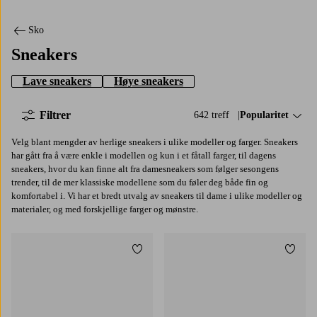
Sko
Sneakers
Lave sneakers
Høye sneakers
Filtrer
642 treff
Sorter på:
Popularitet
Velg blant mengder av herlige sneakers i ulike modeller og farger. Sneakers
har gått fra å være enkle i modellen og kun i et fåtall farger, til dagens
sneakers, hvor du kan finne alt fra damesneakers som følger sesongens
trender, til de mer klassiske modellene som du føler deg både fin og
komfortabel i. Vi har et bredt utvalg av sneakers til dame i ulike modeller og
materialer, og med forskjellige farger og mønstre.
Legg til favoritter
Legg t