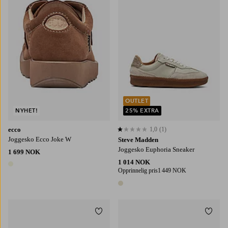
OUTLET
NYHET!
25% EXTRA
ecco
1,0
(1)
1,0 basert på 1 karaktergivninger
Joggesko Ecco Joke W
Steve Madden
Joggesko Euphoria Sneaker
1 699 NOK
1 014 NOK
1 farge
Opprinnelig pris
1 449 NOK
1 farge
Legg til favoritter
Legg t