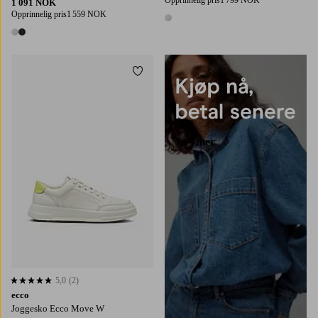
Opprinnelig pris
1 799 NOK
1 091 NOK
Opprinnelig pris
1 559 NOK
1 farge
2 farger
Legg til favoritter
Les mer
5,0
(2)
5,0 basert på 2 karaktergivninger
ecco
Joggesko Ecco Move W