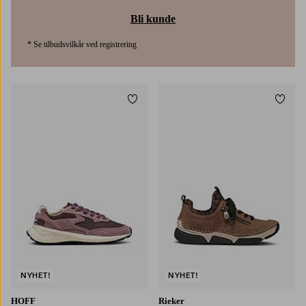
Bli kunde
* Se tilbudsvilkår ved registrering
Legg til favoritter
Legg t
NYHET!
NYHET!
HOFF
Rieker