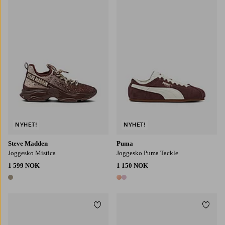
NYHET!
NYHET!
Steve Madden
Puma
Joggesko Mistica
Joggesko Puma Tackle
1 599 NOK
1 150 NOK
1 farge
2 farger
Legg til favoritter
Legg t