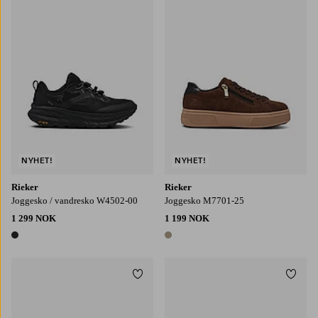
NYHET!
NYHET!
Rieker
Rieker
Joggesko / vandresko W4502-00
Joggesko M7701-25
1 299 NOK
1 199 NOK
1 farge
1 farge
Legg til favoritter
Legg t