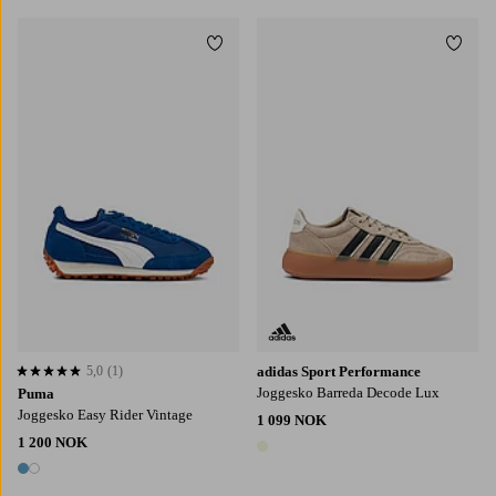
Legg til favoritter
Legg t
5,0
(1)
adidas Sport Performance
5,0 basert på 1 karaktergivninger
Joggesko Barreda Decode Lux
Puma
Joggesko Easy Rider Vintage
1 099 NOK
1 200 NOK
1 farge
2 farger