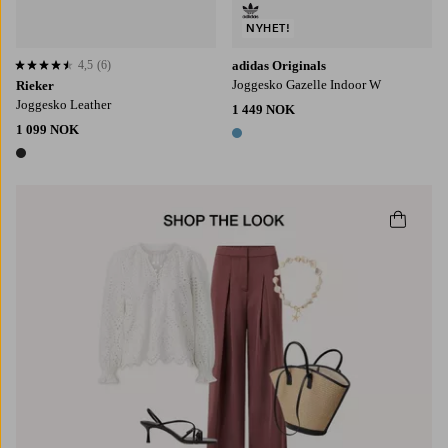
NYHET!
4,5
(6)
adidas Originals
4,5 basert på 6 karaktergivninger
Joggesko Gazelle Indoor W
Rieker
Joggesko Leather
1 449 NOK
1 099 NOK
1 farge
1 farge