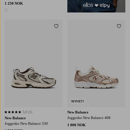
1 250 NOK
1 farge
Legg til favoritter
Legg t
NYHET!
5,0
(1)
New Balance
5,0 basert på 1 karaktergivninger
Joggesko New Balance 408
New Balance
Joggesko New Balance 530
1 000 NOK