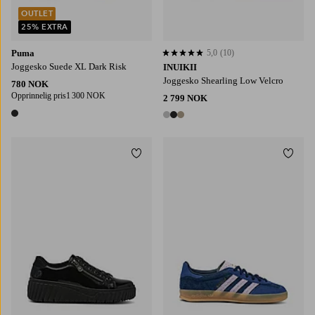
OUTLET
25% EXTRA
Puma
5,0
(10)
5,0 basert på 10 karaktergivninger
Joggesko Suede XL Dark Risk
INUIKII
Joggesko Shearling Low Velcro
780 NOK
Opprinnelig pris
1 300 NOK
2 799 NOK
1 farge
3 farger
Legg til favoritter
Legg t