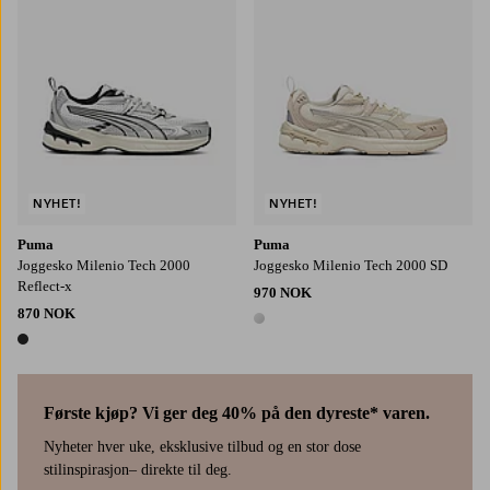
NYHET!
NYHET!
Puma
Puma
Joggesko Milenio Tech 2000
Joggesko Milenio Tech 2000 SD
Reflect-x
970 NOK
870 NOK
1 farge
1 farge
Første kjøp? Vi ger deg 40% på den dyreste* varen.
Nyheter hver uke, eksklusive tilbud og en stor dose
stilinspirasjon– direkte til deg.