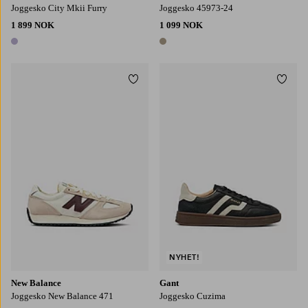
Joggesko City Mkii Furry
Joggesko 45973-24
1 899 NOK
1 099 NOK
1 farge
1 farge
Legg til favoritter
Legg t
NYHET!
New Balance
Gant
Joggesko New Balance 471
Joggesko Cuzima