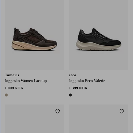
Tamaris
ecco
Joggesko Women Lace-up
Joggesko Ecco Valerie
1 099 NOK
1 399 NOK
1 farge
1 farge
Legg til favoritter
Legg t