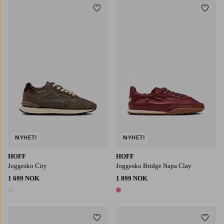
Legg til favoritter
Legg t
NYHET!
NYHET!
HOFF
HOFF
Joggesko City
Joggesko Bridge Napa Clay
1 699 NOK
1 899 NOK
1 farge
1 farge
Legg til favoritter
Legg t