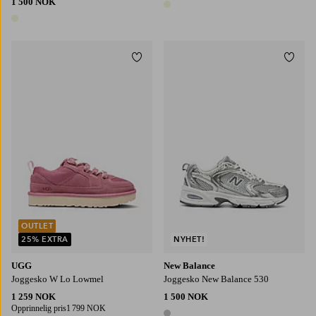
1 500 NOK
1 farge
1 farge
Legg til favoritter
Legg t
OUTLET
25% EXTRA
NYHET!
UGG
New Balance
Joggesko W Lo Lowmel
Joggesko New Balance 530
1 259 NOK
1 500 NOK
Opprinnelig pris
1 799 NOK