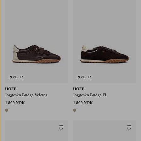
NYHET!
NYHET!
HOFF
HOFF
Joggesko Bridge Velcros
Joggesko Bridge FL
1 899 NOK
1 899 NOK
1 farge
1 farge
Legg til favoritter
Legg t