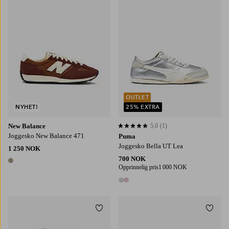
OUTLET
NYHET!
25% EXTRA
New Balance
5,0
(1)
5,0 basert på 1 karaktergivninger
Joggesko New Balance 471
Puma
Joggesko Bella UT Lea
1 250 NOK
700 NOK
1 farge
Opprinnelig pris
1 000 NOK
2 farger
Legg til favoritter
Legg t