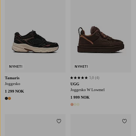
NYHET!
NYHET!
Tamaris
5,0
(4)
5,0 basert på 4 karaktergivninger
Joggesko
UGG
Joggesko W Lowmel
1 299 NOK
1 999 NOK
2 farger
3 farger
Legg til favoritter
Legg t