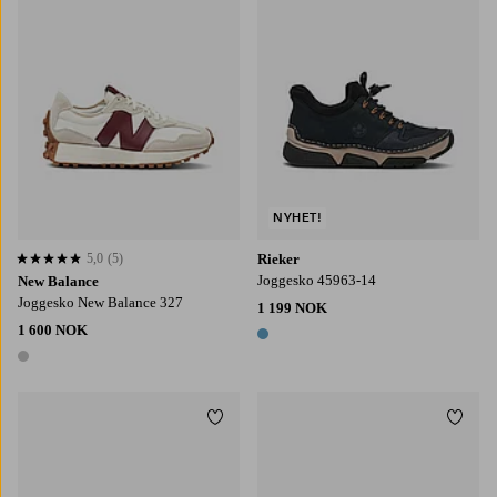
NYHET!
5,0
(5)
Rieker
5,0 basert på 5 karaktergivninger
Joggesko 45963-14
New Balance
Joggesko New Balance 327
1 199 NOK
1 600 NOK
1 farge
1 farge
Legg til favoritter
Legg t