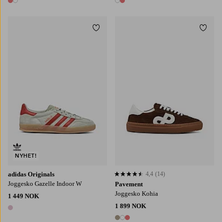
2 farger
2 farger
Legg til favoritter
Legg t
NYHET!
adidas Originals
4,4
(14)
4,4 basert på 14 karaktergivninger
Joggesko Gazelle Indoor W
Pavement
Joggesko Kohia
1 449 NOK
1 899 NOK
1 farge