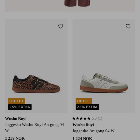
Legg til favoritter
Legg t
OUTLET
OUTLET
25% EXTRA
25% EXTRA
Wushu Ruyi
5,0
(1)
5,0 basert på 1 karaktergivninger
Joggesko Wushu Ruyi Art.gong 94
Wushu Ruyi
W
Joggesko Art.gong 04 W
1 259 NOK
1 224 NOK