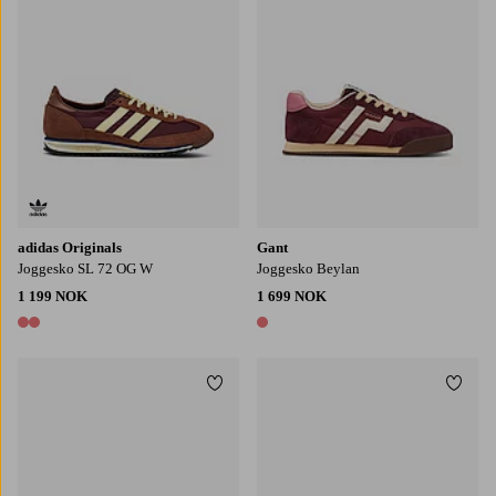
adidas Originals
Gant
Joggesko SL 72 OG W
Joggesko Beylan
1 199 NOK
1 699 NOK
2 farger
1 farge
Legg til favoritter
Legg t