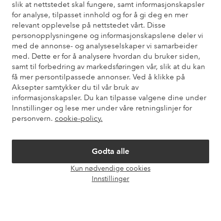
slik at nettstedet skal fungere, samt informasjonskapsler
for analyse, tilpasset innhold og for å gi deg en mer
Trenger du hjelp?
relevant opplevelse på nettstedet vårt. Disse
personopplysningene og informasjonskapslene deler vi
Du finner svar på de vanligste spørsmålene i vår FAQ. Du finner
med de annonse- og analyseselskaper vi samarbeider
også informasjon om hvordan du kan kontakte oss.
med. Dette er for å analysere hvordan du bruker siden,
samt til forbedring av markedsføringen vår, slik at du kan
Kundeservice
Bestilling
Betalingsmåte
Lev
få mer persontilpassede annonser. Ved å klikke på
Aksepter samtykker du til vår bruk av
informasjonskapsler. Du kan tilpasse valgene dine under
Innstillinger og lese mer under våre retningslinjer for
Mine sider
personvern.
cookie-policy.
Om Ellos
Godta alle
Kun nødvendige cookies
Våre tjenester
Åpne
Innstillinger
chat-
boks
Vilkår