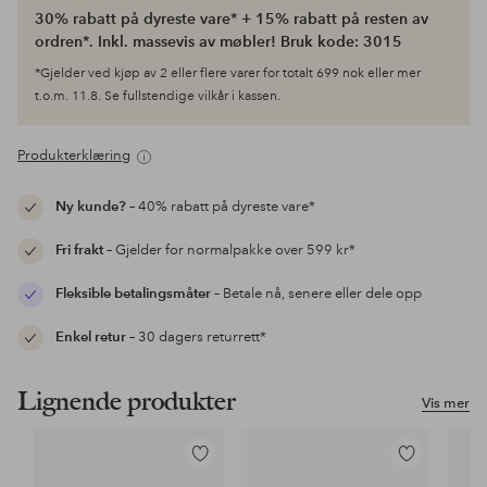
30% rabatt på dyreste vare* + 15% rabatt på resten av
ordren*. Inkl. massevis av møbler! Bruk kode: 3015
*Gjelder ved kjøp av 2 eller flere varer for totalt 699 nok eller mer
t.o.m. 11.8. Se fullstendige vilkår i kassen.
Produkterklæring
Ny kunde?
– 40% rabatt på dyreste vare*
Fri frakt
– Gjelder for normalpakke over 599 kr*
Fleksible betalingsmåter
– Betale nå, senere eller dele opp
Enkel retur
– 30 dagers returrett*
Lignende produkter
Vis mer
Legg
Legg
til
til