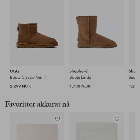
favoritter
favoritter
UGG
Shepherd
Shep
Boots Classic Mini II
Boots Linda
Saues
2,299 NOK
1,700 NOK
1,20
Favoritter akkurat nå
Legg
Legg
til
til
favoritter
favoritter