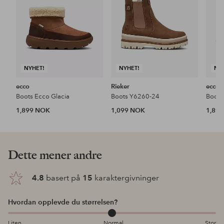
NYHET!
NYHET!
NY
ecco
Rieker
ecco
Boots Ecco Glacia
Boots Y6260-24
Boots
1,899 NOK
1,099 NOK
1,89
Dette mener andre
4.8
basert på
15
karaktergivninger
Hvordan opplevde du størrelsen?
Liten
Normal
Stor