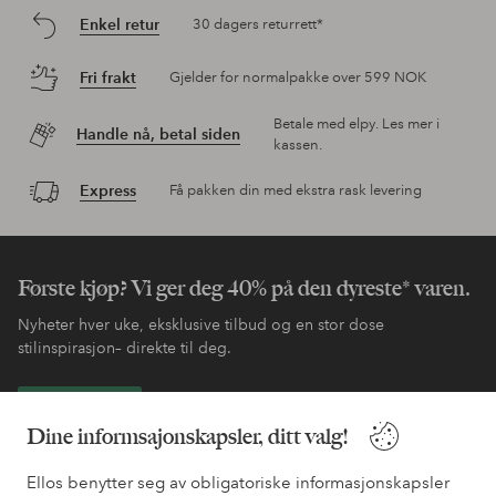
Enkel retur
30 dagers returrett*
Fri frakt
Gjelder for normalpakke over 599 NOK
Betale med elpy. Les mer i
Handle nå, betal siden
kassen.
Express
Få pakken din med ekstra rask levering
Første kjøp? Vi ger deg 40% på den dyreste* varen.
Nyheter hver uke, eksklusive tilbud og en stor dose
stilinspirasjon– direkte til deg.
Bli kunde
Dine informsajonskapsler, ditt valg!
* Se tilbudsvilkår ved registrering
Ellos benytter seg av obligatoriske informasjonskapsler