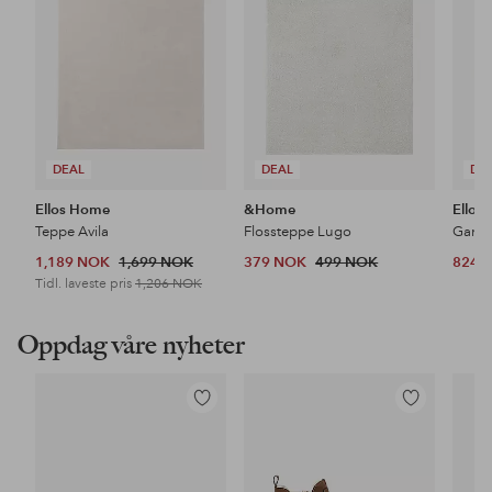
DEAL
DEAL
DE
Ellos Home
&Home
Ellos
Teppe Avila
Flossteppe Lugo
1,189 NOK
1,699 NOK
379 NOK
499 NOK
824 
Tidl. laveste pris
1,206 NOK
Oppdag våre nyheter
Legg
Legg
til
til
favoritter
favoritter