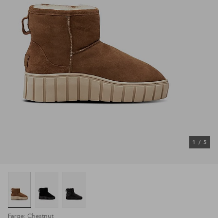
1
/
5
Farge: Chestnut