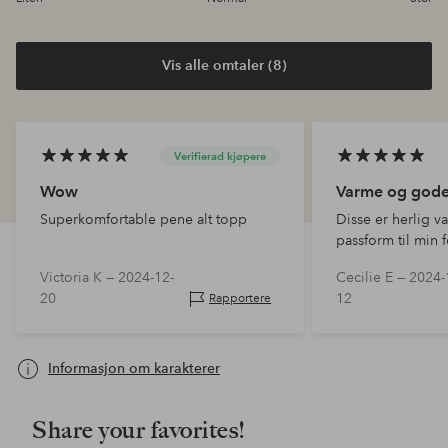
Vis alle omtaler (8)
Verifierad kjøpere
Wow
Varme og god
Superkomfortable pene alt topp
Disse er herlig v
passform til min 
tendens til å få g
Victoria K —
2024-12-
Cecilie E —
2024-
ankelkulene. Her e
20
12
Rapportere
ankelen, - også le
Godt med litt h
Informasjon om karakterer
Share your favorites!