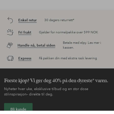
Enkel retur
30 dagers returrett*
Fri frakt
Gjelder for normalpakke over 599 NOK
Betale med elpy. Les mer i
Handle nå, betal siden
kassen.
Express
Få pakken din med ekstra rask levering
Første kjøp? Vi ger deg 40% på den dyreste* varen.
Nyheter hver uke, eksklusive tilbud og en stor dose
stilinspirasjon– direkte til deg.
Bli kunde