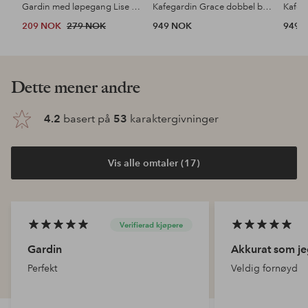
Gardin med løpegang Lise 2-pk
Kafegardin Grace dobbel bredde
209 NOK
279 NOK
949 NOK
949 
Dette mener andre
4.2
basert på
53
karaktergivninger
Vis alle omtaler (17)
Verifierad kjøpere
Gardin
Akkurat som je
Perfekt
Veldig fornøyd