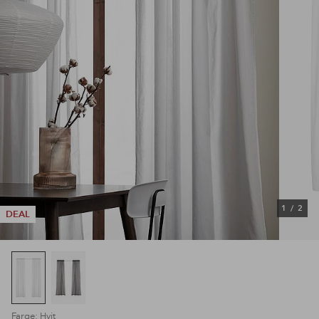
1
/
2
DEAL
Farge: Hvit