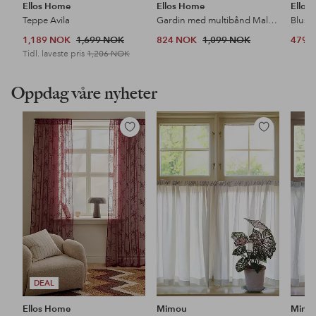
Ellos Home
Ellos Home
Ellos 
Teppe Avila
Gardin med multibånd Malva 2-pk i 100% lin
Bluse
1,189 NOK
1,699 NOK
824 NOK
1,099 NOK
479 
Tidl. laveste pris
1,206 NOK
Oppdag våre nyheter
Legg
Legg
til
til
favoritter
favoritter
DEAL
Ellos Home
Mimou
Mimo