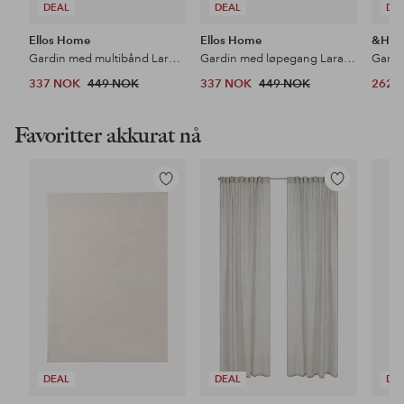
DEAL
DEAL
DE
Ellos Home
Ellos Home
&Ho
Gardin med multibånd Lara 2-pk
Gardin med løpegang Lara 2-pk
337 NOK
449 NOK
337 NOK
449 NOK
262 
Favoritter akkurat nå
Legg
Legg
til
til
favoritter
favoritter
DEAL
DEAL
DE