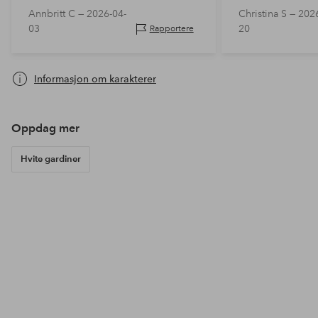
Annbritt C —
2026-04-
Christina S —
2026
03
20
Rapportere
Informasjon om karakterer
Oppdag mer
Hvite gardiner