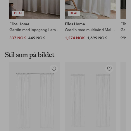
DEAL
DEAL
Ellos Home
Ellos Home
Ellos
Gardin med løpegang Lara 2-pk
Gardin med multibånd Malva Wide ekstra bred, 1 stk i 100% lin
337 NOK
449 NOK
1,274 NOK
1,699 NOK
999 
Stil som på bildet
Legg
Legg
til
til
favoritter
favoritter