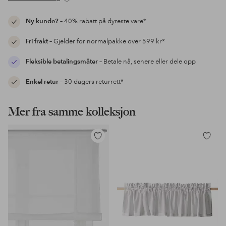
Ny kunde?
– 40% rabatt på dyreste vare*
Fri frakt
– Gjelder for normalpakke over 599 kr*
Fleksible betalingsmåter
– Betale nå, senere eller dele opp
Enkel retur
– 30 dagers returrett*
Mer fra samme kolleksjon
Legg
Legg
til
til
favoritter
favoritter