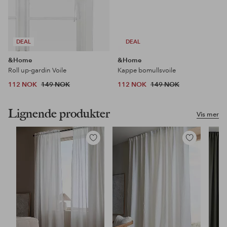
DEAL
DEAL
&Home
&Home
Roll up-gardin Voile
Kappe bomullsvoile
112 NOK
149 NOK
112 NOK
149 NOK
Lignende produkter
Vis mer
Legg
Legg
til
til
favoritter
favoritter