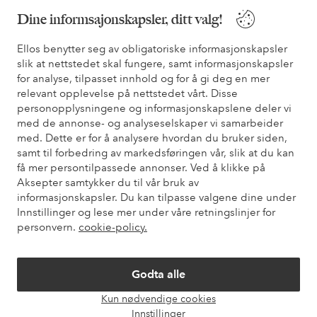
Dine informsajonskapsler, ditt valg!
* Se tilbudsvilkår ved registrering
Ellos benytter seg av obligatoriske informasjonskapsler
slik at nettstedet skal fungere, samt informasjonskapsler
Trenger du hjelp?
for analyse, tilpasset innhold og for å gi deg en mer
relevant opplevelse på nettstedet vårt. Disse
Du finner svar på de vanligste spørsmålene i vår FAQ. Du finner
personopplysningene og informasjonskapslene deler vi
også informasjon om hvordan du kan kontakte oss.
med de annonse- og analyseselskaper vi samarbeider
med. Dette er for å analysere hvordan du bruker siden,
Kundeservice
Bestilling
Betalingsmåte
Lev
samt til forbedring av markedsføringen vår, slik at du kan
få mer persontilpassede annonser. Ved å klikke på
Aksepter samtykker du til vår bruk av
informasjonskapsler. Du kan tilpasse valgene dine under
Mine sider
Innstillinger og lese mer under våre retningslinjer for
personvern.
cookie-policy.
Om Ellos
Godta alle
Våre tjenester
Kun nødvendige cookies
Åpne
Innstillinger