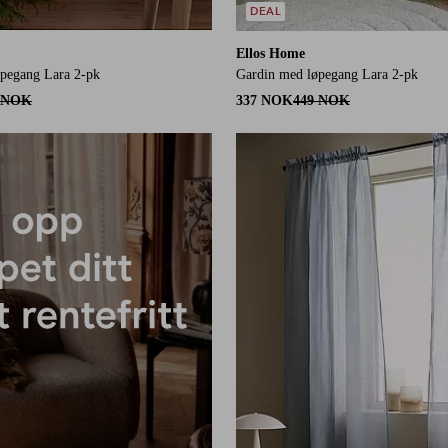
DEAL
Ellos Home
pegang Lara 2-pk
Gardin med løpegang Lara 2-pk
 NOK
337 NOK
449 NOK
220
250