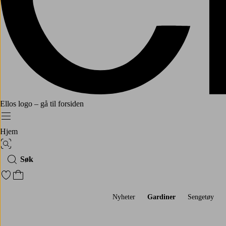
Ellos logo – gå til forsiden
Meny
Hjem
Bildesøk
Søk
Gå til favorittmerkede produkter
Gå til handlekurven
Nyheter
Gardiner
Sengetøy