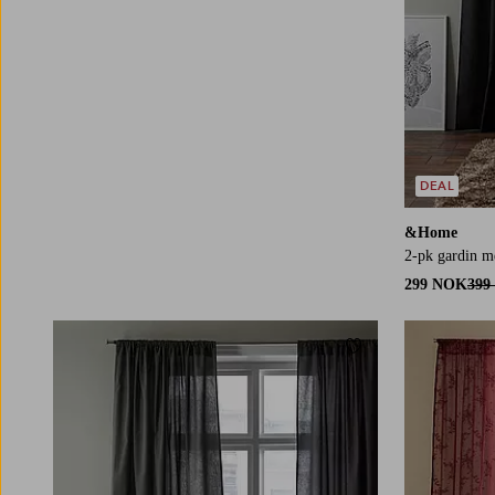
DEAL
&Home
2-pk gardin m
299 NOK
399
Legg til favoritter
160
220
250
160
220
250