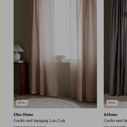
220
250
160
220
250
DEAL
DEAL
Ellos Home
&Home
Gardin med løpegang Lara 2-pk
Gardin med lø