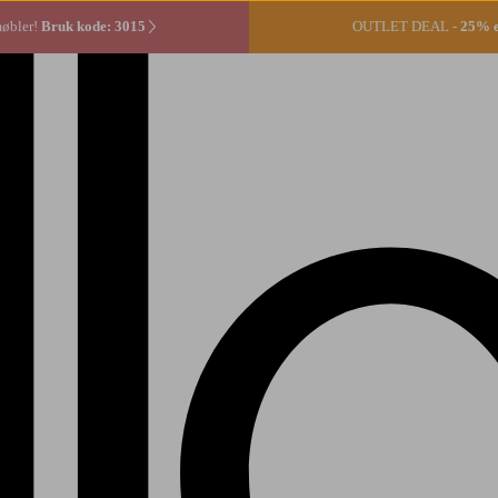
møbler!
Bruk kode: 3015
OUTLET DEAL -
25% ek