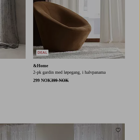
DEAL
&Home
2-pk gardin med løpegang, i halvpanama
299 NOK
399 NOK
Legg til fa