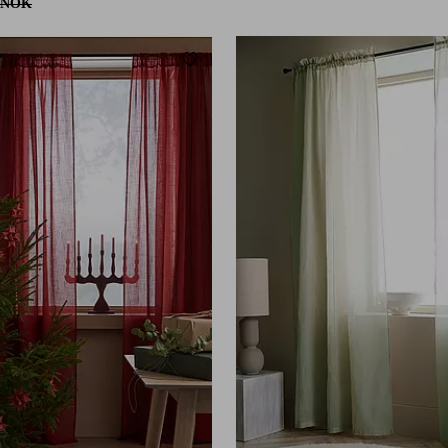
 NOK
Legg til favoritter
220
250