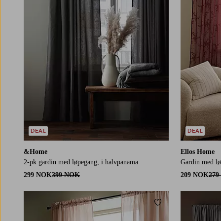
DEAL
DEAL
&Home
Ellos Home
2-pk gardin med løpegang, i halvpanama
Gardin med lø
299 NOK
399 NOK
209 NOK
279
Legg til favoritter