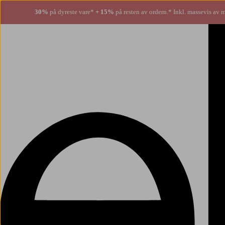
30%
på dyreste vare*
+ 15%
på resten av ordern.* Inkl. massevis av 