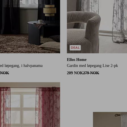
DEAL
Ellos Home
ed løpegang, i halvpanama
Gardin med løpegang Lise 2-pk
 NOK
209 NOK
279 NOK
Legg til favoritter