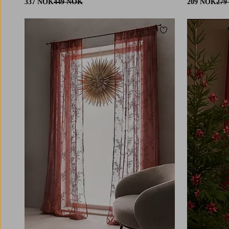
337 NOK
449 NOK
209 NOK
279
Legg til favoritter
160
220
250
220
250