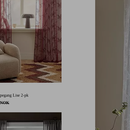
160
220
250
pegang Lise 2-pk
 NOK
Legg til favoritter