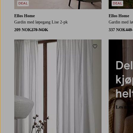
DEAL
DEAL
Ellos Home
Ellos Home
Gardin med løpegang Lise 2-pk
Gardin med lø
209 NOK
279 NOK
337 NOK
449
Legg til favoritter
160
220
250
Les mer