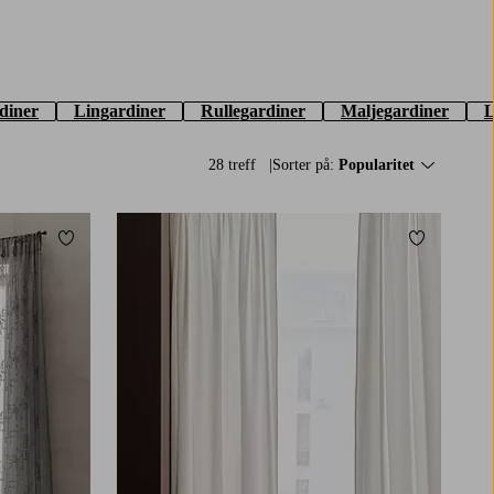
diner
Lingardiner
Rullegardiner
Maljegardiner
L
28 treff
Sorter på:
Popularitet
Legg til favoritter
Legg til fa
160
220
250