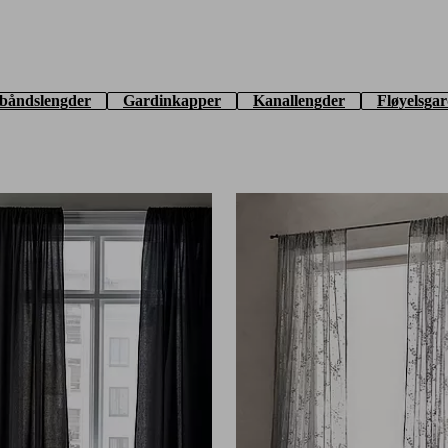
båndslengder
Gardinkapper
Kanallengder
Fløyelsgar
Legg til favoritter
160
220
250