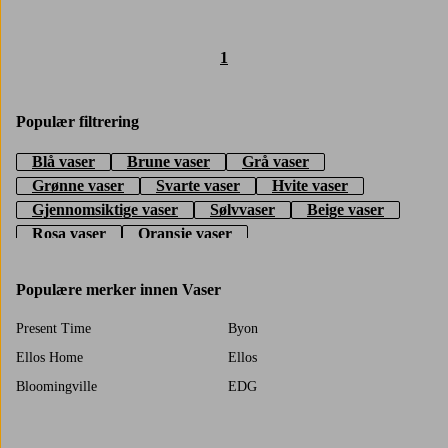
1
Populær filtrering
Blå vaser
Brune vaser
Grå vaser
Grønne vaser
Svarte vaser
Hvite vaser
Gjennomsiktige vaser
Sølvvaser
Beige vaser
Rosa vaser
Oransje vaser
Populære merker innen Vaser
Present Time
Byon
Ellos Home
Ellos
Bloomingville
EDG
&k Amsterdam
KARE Design
Wikholm Form
Kosta Boda