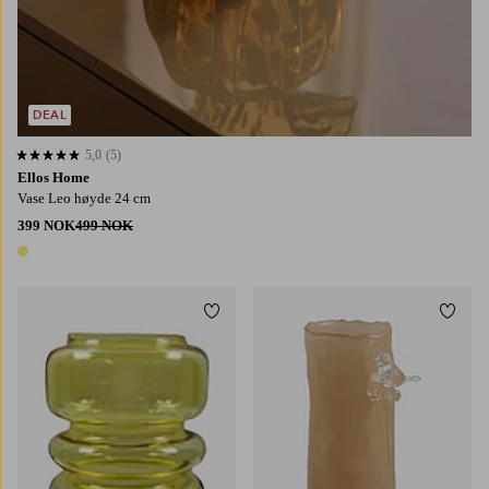
DEAL
5,0
(5)
5,0 basert på 5 karaktergivninger
Ellos Home
Vase Leo høyde 24 cm
399 NOK
499 NOK
1 farge
Legg til favoritter
Legg t