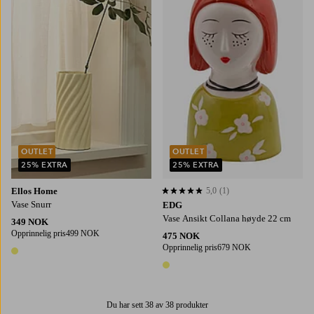
OUTLET
OUTLET
25% EXTRA
25% EXTRA
Ellos Home
5,0
(1)
5,0 basert på 1 karaktergivninger
Vase Snurr
EDG
Vase Ansikt Collana høyde 22 cm
349 NOK
Opprinnelig pris
499 NOK
475 NOK
Opprinnelig pris
679 NOK
1 farge
1 farge
Du har sett 38 av 38 produkter