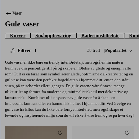
Vaser
Gule vaser
Kurver
Småoppbevaring
Baderomstilbehør
Kont
Filtrer
38 treff
Sorter på:
Popularitet
1
Gule vaser er ikke bare en trendy interiørdetalj, men også en fin måte å
fremheve din personlige stil på og skape en følelse av glede og energi i alle
rom! Gult er en farge som symboliserer glede, optimisme og kreativitet og en
gul vase kan være den perfekte fargeklatten i hjemmet ditt, enten den står i
stuen, på spisebordet eller i gangen. De gule vasene våre finnes i mange
ulike stiler og former, fra moderne og minimalistiske til mer dekorative og
kunstneriske. Kombiner ulike nyanser av gule vaser for å skape en
interessant kontrast eller en harmonisk helhet i hjemmet ditt Ved å velge en
gul vase fra Ellos kan du ikke bare fornye interiøret, men også skape et
levende og inspirerende miljø som du vil elske å vise frem og se på hver dag!
Legg til favoritter
Legg t