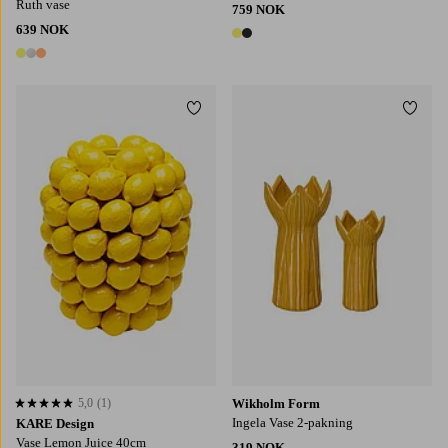
Ruth vase
759 NOK
639 NOK
2 farger
3 farger
Legg til favoritter
Legg t
5,0
(1)
Wikholm Form
5,0 basert på 1 karaktergivninger
Ingela Vase 2-pakning
KARE Design
Vase Lemon Juice 40cm
319 NOK