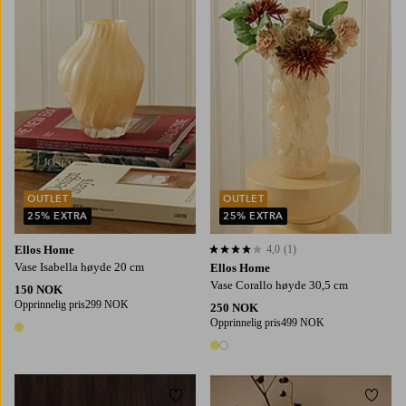
OUTLET
OUTLET
25% EXTRA
25% EXTRA
Ellos Home
4,0
(1)
4,0 basert på 1 karaktergivninger
Vase Isabella høyde 20 cm
Ellos Home
Vase Corallo høyde 30,5 cm
150 NOK
Opprinnelig pris
299 NOK
250 NOK
Opprinnelig pris
499 NOK
1 farge
2 farger
Legg til favoritter
Legg t