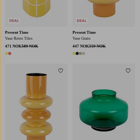
DEAL
DEAL
Present Time
Present Time
Vase Retro Tiles
Vase Grato
471 NOK
589 NOK
447 NOK
559 NOK
2 farger
4 farger
Legg til favoritter
Legg t