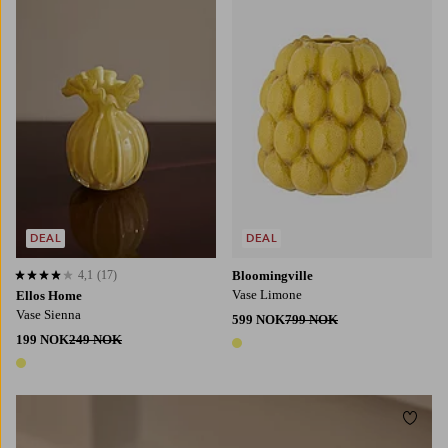
DEAL
DEAL
4,1
(17)
Bloomingville
4,1 basert på 17 karaktergivninger
Vase Limone
Ellos Home
Vase Sienna
599 NOK
799 NOK
199 NOK
249 NOK
1 farge
1 farge
Legg t