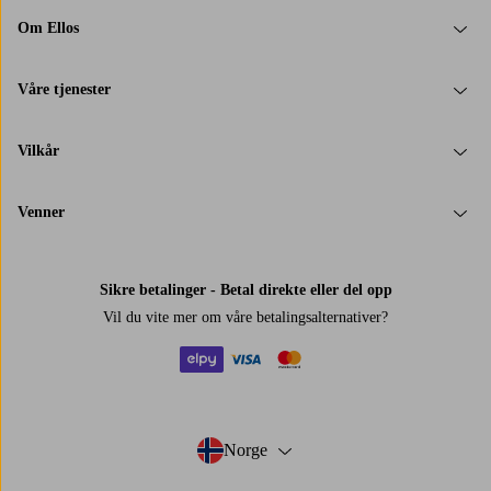
Om Ellos
Våre tjenester
Vilkår
Venner
Sikre betalinger - Betal direkte eller del opp
Vil du vite mer om
våre betalingsalternativer
?
elpy
visa
mastercard
Norge
- Velg land