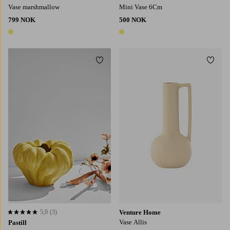
Vase marshmallow
Mini Vase 6Cm
799 NOK
500 NOK
1 farge
1 farge
Legg til favoritter
Legg t
5,0
(3)
Venture Home
5,0 basert på 3 karaktergivninger
Vase Allis
Pastill