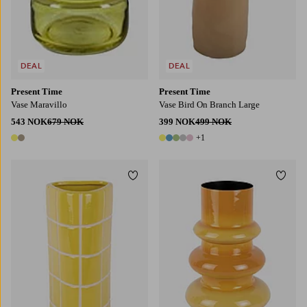
DEAL
DEAL
Present Time
Present Time
Vase Maravillo
Vase Bird On Branch Large
543 NOK
679 NOK
399 NOK
499 NOK
+1
2 farger
6 farger
Legg til favoritter
Legg t