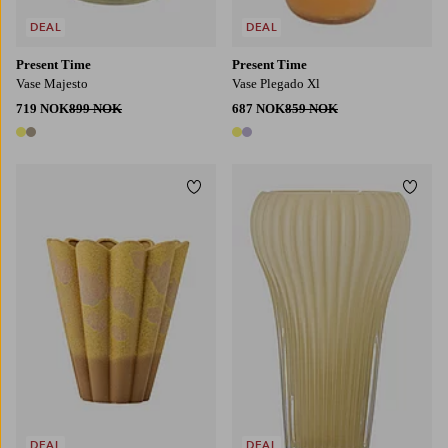
DEAL
DEAL
Present Time
Present Time
Vase Majesto
Vase Plegado Xl
719 NOK
899 NOK
687 NOK
859 NOK
2 farger
2 farger
Legg til favoritter
Legg t
DEAL
DEAL