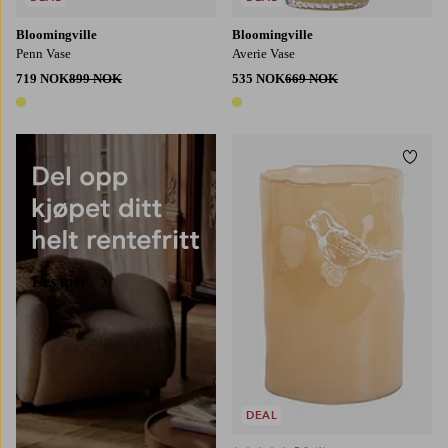
Bloomingville
Bloomingville
Penn Vase
Averie Vase
719 NOK
899 NOK
535 NOK
669 NOK
1 farge
1 farge
Legg t
Les mer
DEAL