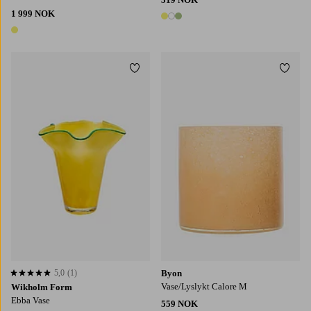
1 999 NOK
3 farger
1 farge
Legg til favoritter
Legg t
5,0
(1)
Byon
5,0 basert på 1 karaktergivninger
Vase/Lyslykt Calore M
Wikholm Form
Ebba Vase
559 NOK