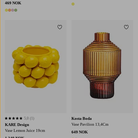
469 NOK
1 farge
4 farger
Legg til favoritter
Legg t
5,0
(1)
Kosta Boda
5,0 basert på 1 karaktergivninger
Vase Pavilion 13,4Cm
KARE Design
Vase Lemon Juice 19cm
649 NOK