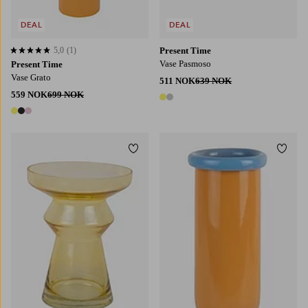
DEAL
DEAL
5,0
(1)
Present Time
5,0 basert på 1 karaktergivninger
Vase Pasmoso
Present Time
Vase Grato
511 NOK
639 NOK
559 NOK
699 NOK
2 farger
3 farger
Legg til favoritter
Legg t