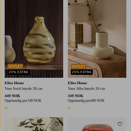
OUTLET
OUTLET
25% EXTRA
25% EXTRA
Ellos Home
Ellos Home
Vase Swirl høyde 30 cm
Vase Alba høyde 26 cm
449 NOK
349 NOK
Opprinnelig pris
749 NOK
Opprinnelig pris
499 NOK
1 farge
1 farge
Legg til favoritter
Legg t