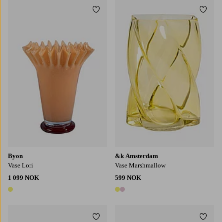
Legg til favoritter
Legg t
Byon
&k Amsterdam
Vase Lori
Vase Marshmallow
1 099 NOK
599 NOK
1 farge
2 farger
Legg til favoritter
Legg t