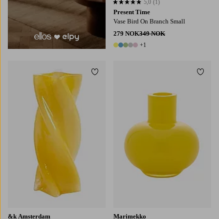
5,0
(1)
5,0 basert på 1 karaktergivninger
Present Time
Vase Bird On Branch Small
279 NOK
349 NOK
+1
6 farger
Legg til favoritter
Legg t
&k Amsterdam
Marimekko