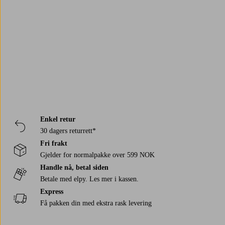
Marimekko
Pastill
Trustpilot
Venture Home
Enkel retur
30 dagers returrett*
Fri frakt
Gjelder for normalpakke over 599 NOK
Handle nå, betal siden
Betale med elpy. Les mer i kassen.
Express
Få pakken din med ekstra rask levering