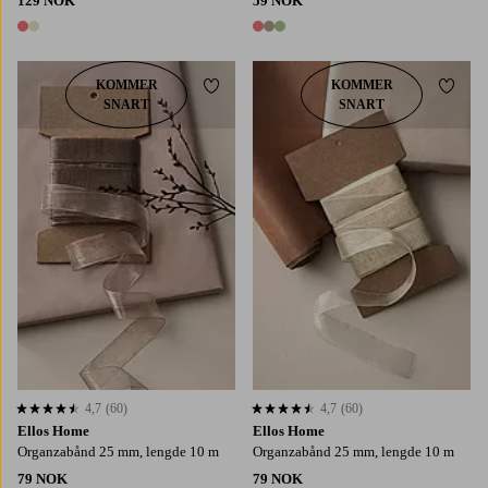
129 NOK
59 NOK
2 farger
3 farger
KOMMER
KOMMER
Legg til favoritter
Legg t
SNART
SNART
4,7
(60)
4,7
(60)
4,7 basert på 60 karaktergivninger
4,7 basert på 60 karaktergivninger
Ellos Home
Ellos Home
Organzabånd 25 mm, lengde 10 m
Organzabånd 25 mm, lengde 10 m
79 NOK
79 NOK