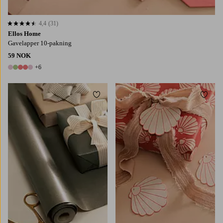
4,4
(31)
4,4 basert på 31 karaktergivninger
Ellos Home
Gavelapper 10-pakning
59 NOK
+6
11 farger
Legg til favoritter
Legg t