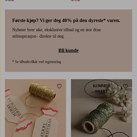
3 farger
3 farger
Første kjøp? Vi ger deg 40% på den dyreste* varen.
Nyheter hver uke, eksklusive tilbud og en stor dose
stilinspirasjon– direkte til deg.
Bli kunde
* Se tilbudsvilkår ved registrering
KOMMER
Legg til favoritter
Legg t
SNART