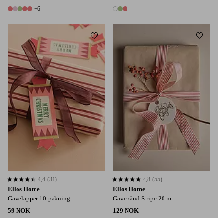
+6
11 farger
3 farger
Legg til favoritter
Legg t
4,4
(31)
4,8
(55)
4,4 basert på 31 karaktergivninger
4,8 basert på 55 karaktergivninger
Ellos Home
Ellos Home
Gavelapper 10-pakning
Gavebånd Stripe 20 m
59 NOK
129 NOK