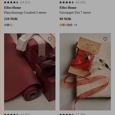
4,4
(11)
4,6
(91)
4,4 basert på 11 karaktergivninger
4,6 basert på 91 karaktergivninger
Ellos Home
Ellos Home
Fløyelsstropp Crushed 5 meter
Gavepapir Uni 7 meter
129 NOK
99 NOK
+4
4 farger
9 farger
Legg til favoritter
Legg t
4,6
(91)
4,7
(60)