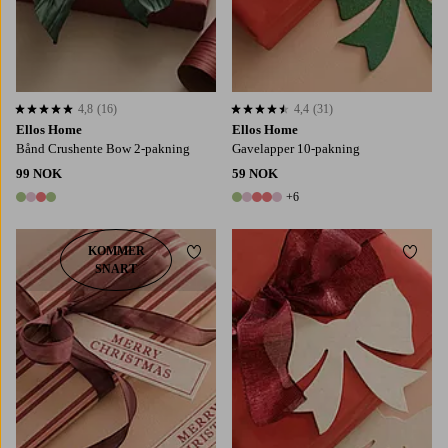
4,8
(16)
4,4
(31)
4,8 basert på 16 karaktergivninger
4,4 basert på 31 karaktergivninger
Ellos Home
Ellos Home
Bånd Crushente Bow 2-pakning
Gavelapper 10-pakning
99 NOK
59 NOK
+6
4 farger
11 farger
KOMMER
Legg til favoritter
Legg t
SNART