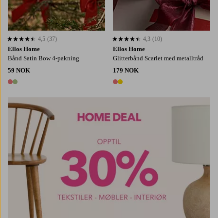
4,5
(37)
4,3
(10)
4,5 basert på 37 karaktergivninger
4,3 basert på 10 karaktergivninger
Ellos Home
Ellos Home
Bånd Satin Bow 4-pakning
Glitterbånd Scarlet med metalltråd
59 NOK
179 NOK
2 farger
2 farger