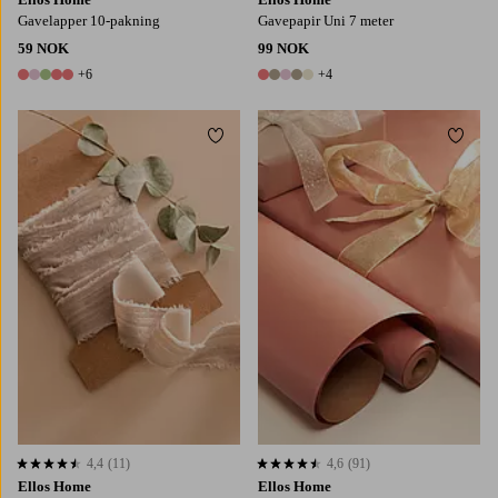
Gavelapper 10-pakning
Gavepapir Uni 7 meter
59 NOK
99 NOK
+6
+4
11 farger
9 farger
Legg til favoritter
Legg t
4,4
(11)
4,6
(91)
4,4 basert på 11 karaktergivninger
4,6 basert på 91 karaktergivninger
Ellos Home
Ellos Home