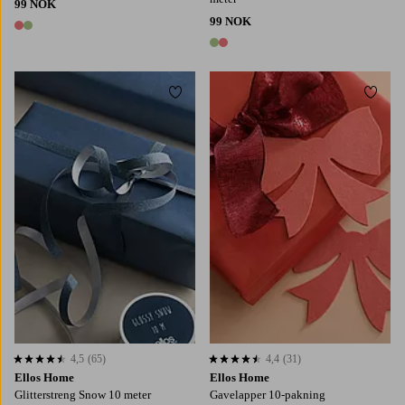
99 NOK
99 NOK
2 farger
2 farger
Legg til favoritter
Legg t
4,5
(65)
4,4
(31)
4,5 basert på 65 karaktergivninger
4,4 basert på 31 karaktergivninger
Ellos Home
Ellos Home
Glitterstreng Snow 10 meter
Gavelapper 10-pakning