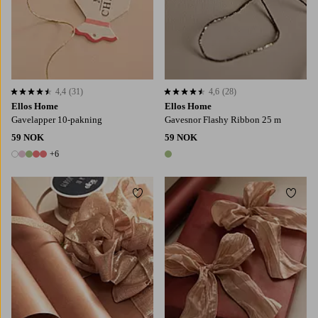
4,4
(31)
4,6
(28)
4,4 basert på 31 karaktergivninger
4,6 basert på 28 karaktergivninger
Ellos Home
Ellos Home
Gavelapper 10-pakning
Gavesnor Flashy Ribbon 25 m
59 NOK
59 NOK
+6
11 farger
1 farge
Legg til favoritter
Legg t