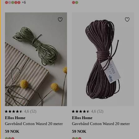
+6
11 farger
2 farger
Legg til favoritter
Legg t
4,6
(52)
4,6
(52)
4,6 basert på 52 karaktergivninger
4,6 basert på 52 karaktergivninger
Ellos Home
Ellos Home
Gavebånd Cotton Waxed 20 meter
Gavebånd Cotton Waxed 20 meter
59 NOK
59 NOK