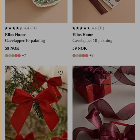
4,4
(31)
4,4
(31)
4,4 basert på 31 karaktergivninger
4,4 basert på 31 karaktergivninger
Ellos Home
Ellos Home
Gavelapper 10-pakning
Gavelapper 10-pakning
59 NOK
59 NOK
+7
+7
12 farger
12 farger
KOMMER
Legg til favoritter
Legg t
SNART