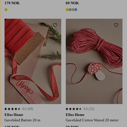
179 NOK
69 NOK
1 farge
4 farger
Legg til favoritter
Legg t
4,6
(69)
4,6
(52)
4,6 basert på 69 karaktergivninger
4,6 basert på 52 karaktergivninger
Ellos Home
Ellos Home
Gavebånd Batiste 20 m
Gavebånd Cotton Waxed 20 meter