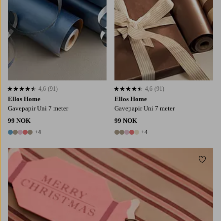
4,6
(91)
4,6
(91)
4,6 basert på 91 karaktergivninger
4,6 basert på 91 karaktergivninger
Ellos Home
Ellos Home
Gavepapir Uni 7 meter
Gavepapir Uni 7 meter
99 NOK
99 NOK
+4
+4
9 farger
9 farger
Legg t