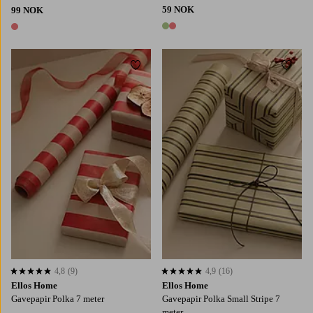
59 NOK
99 NOK
2 farger
1 farge
Legg til favoritter
Legg t
4,8
(9)
4,9
(16)
4,8 basert på 9 karaktergivninger
4,9 basert på 16 karaktergivninger
Ellos Home
Ellos Home
Gavepapir Polka 7 meter
Gavepapir Polka Small Stripe 7
meter