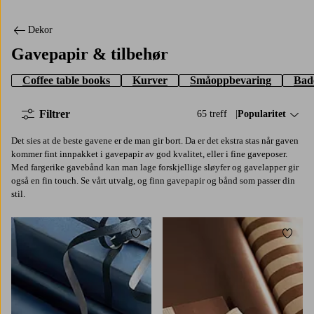
Dekor
Gavepapir & tilbehør
Coffee table books
Kurver
Småoppbevaring
Bad
Filtrer
65 treff
Sorter på:
Popularitet
Det sies at de beste gavene er de man gir bort. Da er det ekstra stas når gaven
kommer fint innpakket i gavepapir av god kvalitet, eller i fine gaveposer.
Med fargerike gavebånd kan man lage forskjellige sløyfer og gavelapper gir
også en fin touch. Se vårt utvalg, og finn gavepapir og bånd som passer din
stil.
Legg til favoritter
Legg t