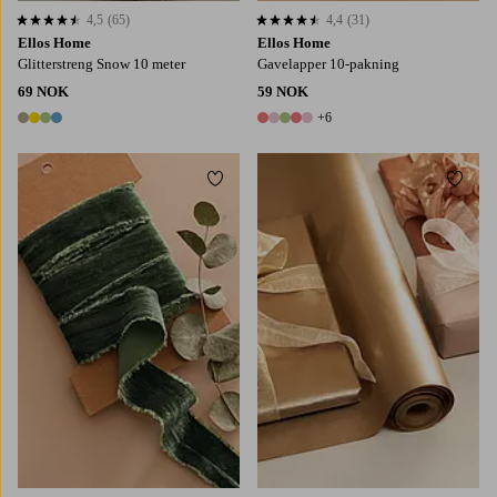
4,5
(65)
4,4
(31)
4,5 basert på 65 karaktergivninger
4,4 basert på 31 karaktergivninger
Ellos Home
Ellos Home
Glitterstreng Snow 10 meter
Gavelapper 10-pakning
69 NOK
59 NOK
+6
4 farger
11 farger
Legg til favoritter
Legg t