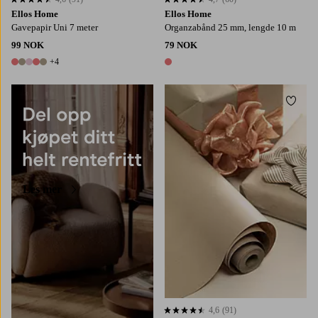
4,6 basert på 91 karaktergivninger
4,7 basert på 60 karaktergivninger
Ellos Home
Ellos Home
Gavepapir Uni 7 meter
Organzabånd 25 mm, lengde 10 m
99 NOK
79 NOK
+4
9 farger
1 farge
Legg t
Les mer
4,6
(91)
4,6 basert på 91 karaktergivninger