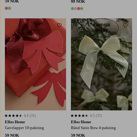
59 NOK
99 NOK
2 farger
4 farger
KOMMER
Legg til favoritter
Legg t
SNART
4,4
(31)
4,5
(37)
4,4 basert på 31 karaktergivninger
4,5 basert på 37 karaktergivninger
Ellos Home
Ellos Home
Gavelapper 10-pakning
Bånd Satin Bow 4-pakning
59 NOK
59 NOK