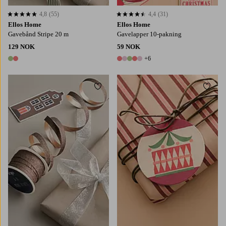
4,8
(55)
4,4
(31)
4,8 basert på 55 karaktergivninger
4,4 basert på 31 karaktergivninger
Ellos Home
Ellos Home
Gavebånd Stripe 20 m
Gavelapper 10-pakning
129 NOK
59 NOK
+6
2 farger
11 farger
Legg til favoritter
Legg t