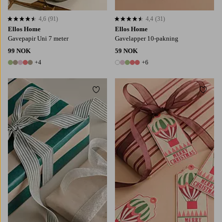
4,6
(91)
4,4
(31)
4,6 basert på 91 karaktergivninger
4,4 basert på 31 karaktergivninger
Ellos Home
Ellos Home
Gavepapir Uni 7 meter
Gavelapper 10-pakning
99 NOK
59 NOK
+4
+6
9 farger
11 farger
Legg til favoritter
Legg t