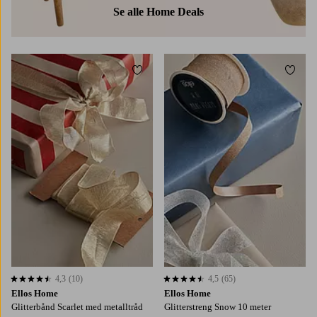
Se alle Home Deals
Legg til favoritter
Legg t
4,3
(10)
4,5
(65)
4,3 basert på 10 karaktergivninger
4,5 basert på 65 karaktergivninger
Ellos Home
Ellos Home
Glitterbånd Scarlet med metalltråd
Glitterstreng Snow 10 meter