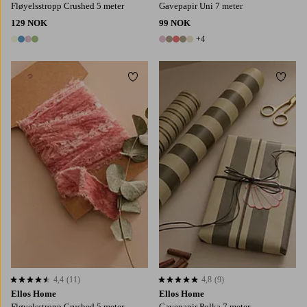
Fløyelsstropp Crushed 5 meter
Gavepapir Uni 7 meter
129 NOK
99 NOK
+4
4 farger
9 farger
Legg til favoritter
Legg t
4,4
(11)
4,8
(9)
4,4 basert på 11 karaktergivninger
4,8 basert på 9 karaktergivninger
Ellos Home
Ellos Home
Fløyelsstropp Crushed 5 meter
Gavepapir Polka 7 meter