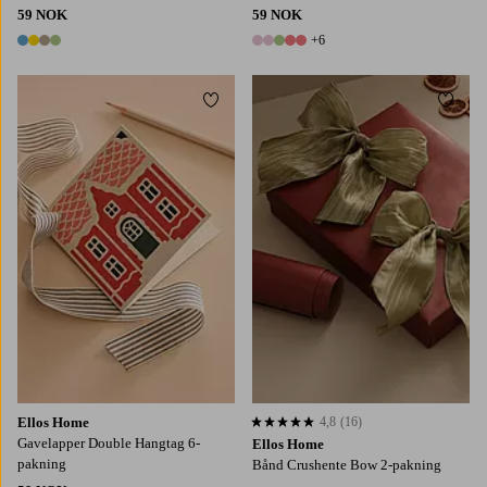
59 NOK
59 NOK
+6
4 farger
11 farger
Legg til favoritter
Legg t
Ellos Home
4,8
(16)
4,8 basert på 16 karaktergivninger
Gavelapper Double Hangtag 6-
Ellos Home
pakning
Bånd Crushente Bow 2-pakning