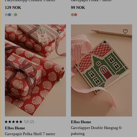
129 NOK
99 NOK
4 farger
2 farger
Legg til favoritter
Legg t
5,0
(2)
Ellos Home
5,0 basert på 2 karaktergivninger
Gavelapper Double Hangtag 6-
Ellos Home
pakning
Gavepapir Polka Shell 7 meter