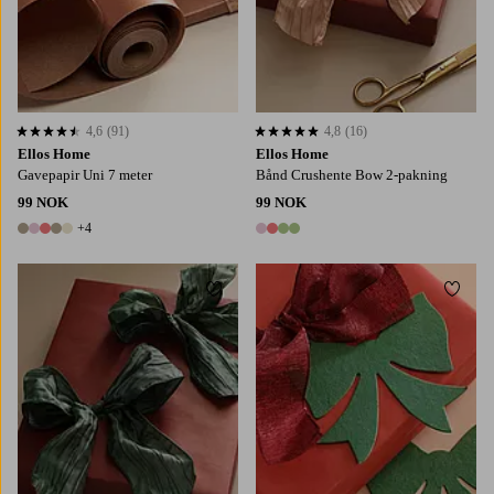
4,6
(91)
4,8
(16)
4,6 basert på 91 karaktergivninger
4,8 basert på 16 karaktergivninger
Ellos Home
Ellos Home
Gavepapir Uni 7 meter
Bånd Crushente Bow 2-pakning
99 NOK
99 NOK
+4
9 farger
4 farger
Legg til favoritter
Legg t