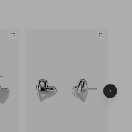
Legg
Legg
til
til
favoritter
favoritter
Neste
produkt