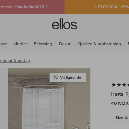
v møbler!
Bruk kode: 3015
OUTLET DEAL -
25% e
Ellos
logo
–
gå
per
Møbler
Belysning
Dekor
Kjøkken & husholdning
til
forsiden
knotter & beslag
Vis lignende
Hasta
R
40 NOK
Kjøp nå,