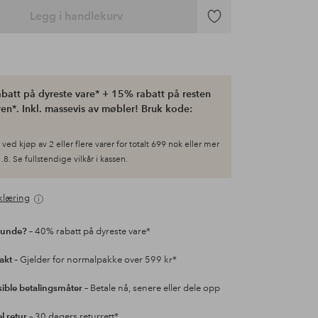
Legg i handlekurv
Legg
til
favoritter
batt på dyreste vare* + 15% rabatt på resten
en*. Inkl. massevis av møbler! Bruk kode:
ved kjøp av 2 eller flere varer for totalt 699 nok eller mer
.8. Se fullstendige vilkår i kassen.
klæring
kunde?
– 40% rabatt på dyreste vare*
rakt
– Gjelder for normalpakke over 599 kr*
sible betalingsmåter
– Betale nå, senere eller dele opp
l retur
– 30 dagers returrett*