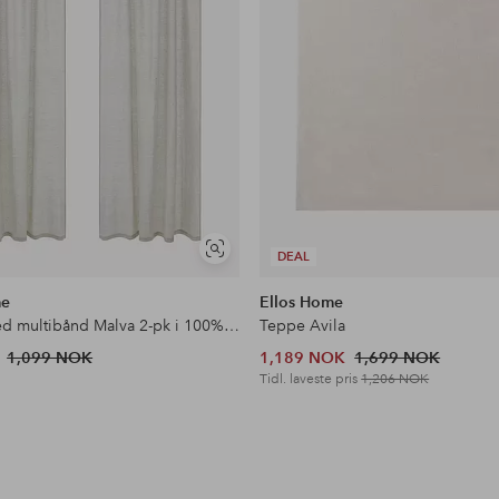
Vis
DEAL
lignende
me
Ellos Home
Gardin med multibånd Malva 2-pk i 100% lin
Teppe Avila
1,099 NOK
1,189 NOK
1,699 NOK
Tidl. laveste pris
1,206 NOK