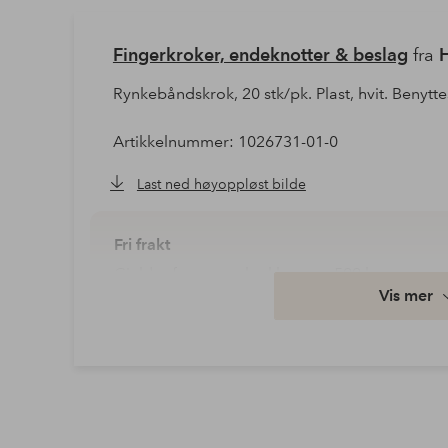
Fingerkroker, endeknotter & beslag
fra
Rynkebåndskrok, 20 stk/pk. Plast, hvit. Benytte
Artikkelnummer: 1026731-01-0
Last ned høyoppløst bilde
Fri frakt
Gjelder for normalpakke over 599 kr
Vis mer
Les mer
Faktura & Konto
Våre mest fordelaktige betalingsmåter