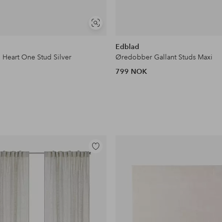
Vis
lignende
Edblad
 Heart One Stud Silver
Øredobber Gallant Studs Maxi
799 NOK
Legg
til
favoritter