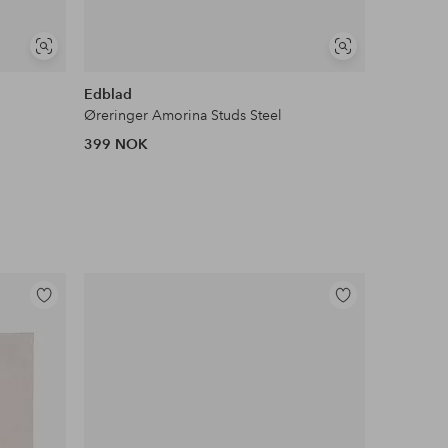
Vis
Vis
NYHET!
lignende
lignende
Edblad
Pilgrim
Øreringer Amorina Studs Steel
Øredobber
399 NOK
399 NOK
Legg
Legg
til
til
favoritter
favoritter