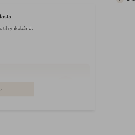
Hasta
s til rynkebånd.