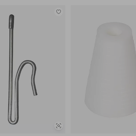
Legg
til
favoritter
Vis
lignende