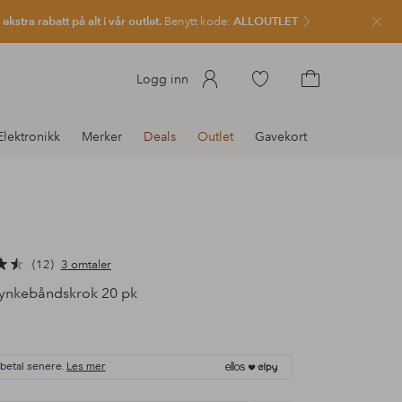
kstra rabatt på alt i vår outlet.
Benytt kode:
ALLOUTLET
Lukk
Gå
Logg inn
til
Gå
favorittmerkede
til
Elektronikk
Merker
Deals
Outlet
Gavekort
produkter
handlekurven
12
3 omtaler
ynkebåndskrok 20 pk
 betal senere.
Les mer