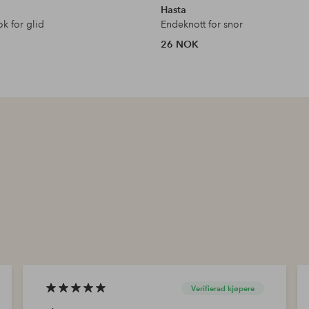
Hasta
ok for glid
Endeknott for snor
26 NOK
Verifierad kjøpere