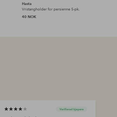
Hasta
Hasta
Vristangholder for persienne 5-pk.
Snorfeste
40 NOK
26 NOK
Verifierad kjøpere