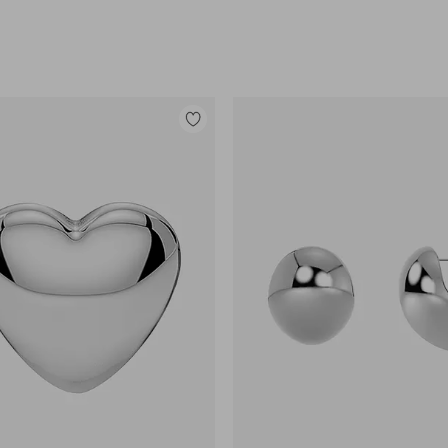
Legg
til
favoritter