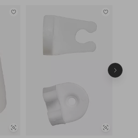
Legg
Legg
til
til
favoritter
favoritter
Neste
produkt
Vis
Vis
lignende
lignende