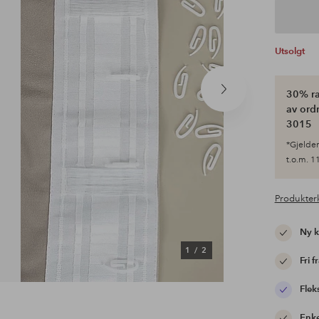
Utsolgt
30% ra
Neste
produkt
av ordr
3015
*Gjelder 
t.o.m. 11
Produkter
Ny 
1
/
2
Fri f
Flek
Enke