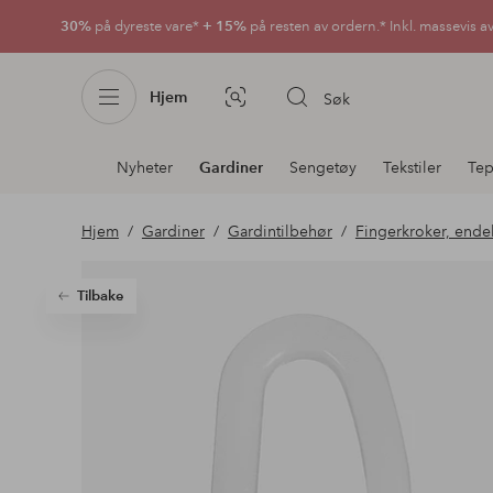
30%
på dyreste vare*
+ 15%
på resten av ordern.* Inkl. massevis a
Hjem
Søk
Bildesøk
Avdelingsnavigering
Nyheter
Gardiner
Sengetøy
Tekstiler
Tep
Hjem
Gardiner
Gardintilbehør
Fingerkroker, ende
Tilbake