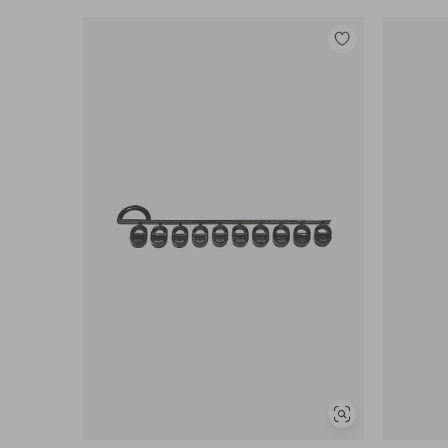
Legg
til
favoritter
Vis
lignende