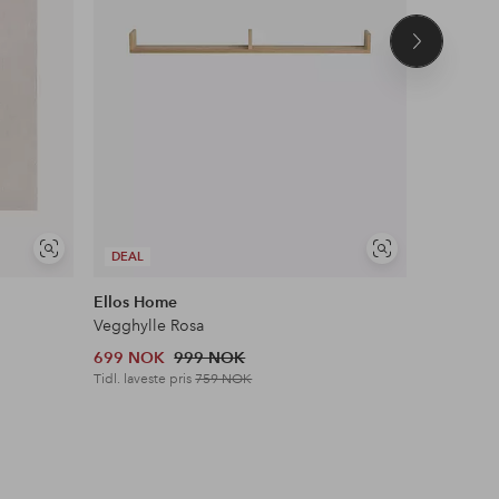
Neste
produkt
Vis
Vis
DEAL
NYHET!
lignende
lignende
Ellos Home
Ellos Col
Vegghylle Rosa
Jeans me
699 NOK
999 NOK
699 NOK
Tidl. laveste pris
759 NOK