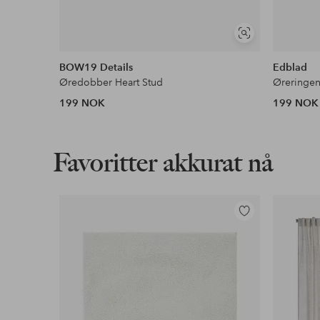
Vis
lignende
BOW19 Details
Edblad
Øredobber Heart Stud
Øreringen
199 NOK
199 NOK
Favoritter akkurat nå
Legg
til
favoritter