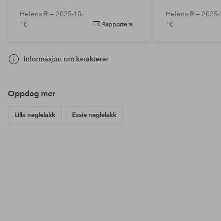
VASKER OPP FOR HÅND ELLER
Helena R —
2025-10-
Helena R —
2025-
GJØR ANDRE TING MED HENDENE
10
10
Rapportere
Informasjon om karakterer
Oppdag mer
Lilla neglelakk
Essie neglelakk