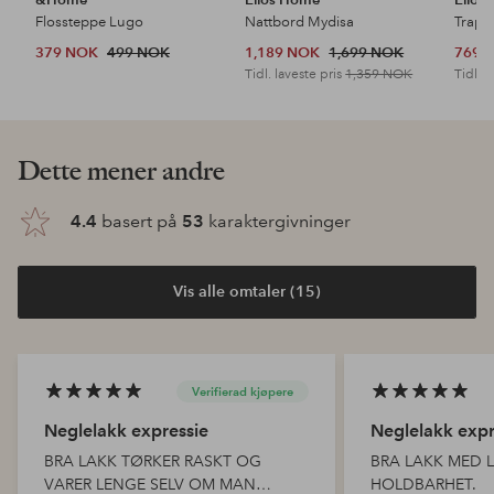
Flossteppe Lugo
Nattbord Mydisa
Trapp
379 NOK
499 NOK
1,189 NOK
1,699 NOK
769 
Tidl. laveste pris
1,359 NOK
Tidl. l
Dette mener andre
4.4
basert på
53
karaktergivninger
Vis alle omtaler (15)
Verifierad kjøpere
Neglelakk expressie
Neglelakk expr
BRA LAKK TØRKER RASKT OG
BRA LAKK MED 
VARER LENGE SELV OM MAN
HOLDBARHET.