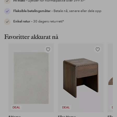
Fri frakt
– Gjelder for normalpakke over 599 kr*
Fleksible betalingsmåter
– Betale nå, senere eller dele opp
Enkel retur
– 30 dagers returrett*
Favoritter akkurat nå
Legg
Legg
til
til
favoritter
favoritter
DEAL
DEAL
DE
&Home
Ellos Home
Ellos