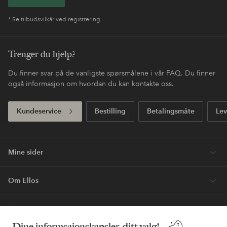
* Se tilbudsvilkår ved registrering
Trenger du hjelp?
Du finner svar på de vanligste spørsmålene i vår FAQ. Du finner
også informasjon om hvordan du kan kontakte oss.
Kundeservice
Bestilling
Betalingsmåte
Lev
Mine sider
Om Ellos
Våre tjenester
Dine informsajonskapsler, ditt valg!