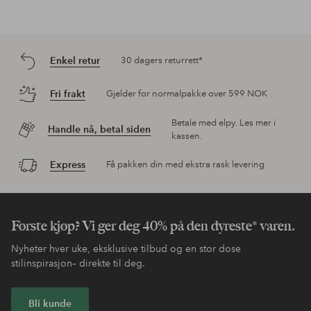
Enkel retur
30 dagers returrett*
Fri frakt
Gjelder for normalpakke over 599 NOK
Betale med elpy. Les mer i
Handle nå, betal siden
kassen.
Express
Få pakken din med ekstra rask levering
Første kjøp? Vi ger deg 40% på den dyreste* varen.
Nyheter hver uke, eksklusive tilbud og en stor dose
stilinspirasjon– direkte til deg.
Bli kunde