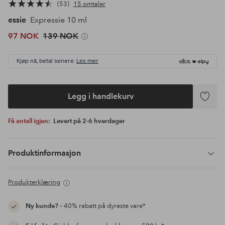
53
15 omtaler
essie
Expressie 10 ml
97 NOK
139 NOK
Kjøp nå, betal senere.
Les mer
Legg i handlekurv
Legg
til
Få antall igjen:
Levert på 2-6 hverdager
favoritte
Produktinformasjon
Produkterklæring
Ny kunde?
– 40% rabatt på dyreste vare*