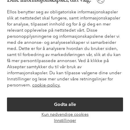
Vilkår
Ellos benytter seg av obligatoriske informasjonskapsler
slik at nettstedet skal fungere, samt informasjonskapsler
Venner
for analyse, tilpasset innhold og for å gi deg en mer
relevant opplevelse på nettstedet vårt. Disse
personopplysningene og informasjonskapslene deler vi
med de annonse- og analyseselskaper vi samarbeider
Sikre betalinger - Betal direkte eller del opp
med. Dette er for å analysere hvordan du bruker siden,
samt til forbedring av markedsføringen vår, slik at du kan
Vil du vite mer om
våre betalingsalternativer
?
få mer persontilpassede annonser. Ved å klikke på
elpy
elpy
Aksepter samtykker du til vår bruk av
informasjonskapsler. Du kan tilpasse valgene dine under
Innstillinger og lese mer under våre retningslinjer for
personvern.
cookie-policy.
Norge - Velg land
Godta alle
Facebook
Instagram
Pinterest
Youtube
Kun nødvendige cookies
Åpne
Innstillinger
chat-