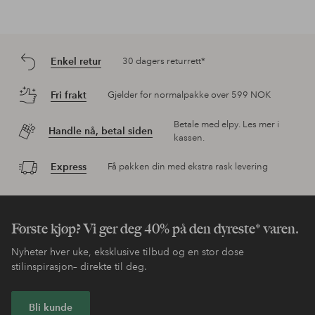
10
10
Rapportere
Informasjon om karakterer
Oppdag mer
Rosa neglelakk
Essie neglelakk
Rosa negler