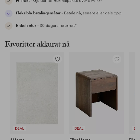
Fri frakt
– Gjelder for normalpakke over 599 kr*
Fleksible betalingsmåter
– Betale nå, senere eller dele opp
Enkel retur
– 30 dagers returrett*
Favoritter akkurat nå
Legg
Legg
til
til
favoritter
favoritter
DEAL
DEAL
DE
&Home
Ellos Home
Ellos