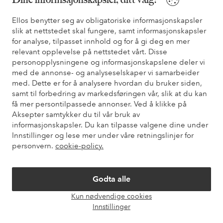
* Se tilbudsvilkår ved registrering
Ellos benytter seg av obligatoriske informasjonskapsler
slik at nettstedet skal fungere, samt informasjonskapsler
Trenger du hjelp?
for analyse, tilpasset innhold og for å gi deg en mer
relevant opplevelse på nettstedet vårt. Disse
Du finner svar på de vanligste spørsmålene i vår FAQ. Du finner
personopplysningene og informasjonskapslene deler vi
også informasjon om hvordan du kan kontakte oss.
med de annonse- og analyseselskaper vi samarbeider
med. Dette er for å analysere hvordan du bruker siden,
Kundeservice
Bestilling
Betalingsmåte
Lev
samt til forbedring av markedsføringen vår, slik at du kan
få mer persontilpassede annonser. Ved å klikke på
Aksepter samtykker du til vår bruk av
informasjonskapsler. Du kan tilpasse valgene dine under
Mine sider
Innstillinger og lese mer under våre retningslinjer for
personvern.
cookie-policy.
Om Ellos
Godta alle
Våre tjenester
Kun nødvendige cookies
Åpne
Innstillinger
chat-
Vilkår