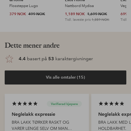
Flossteppe Lugo
Nattbord Mydisa
Veggh
379 NOK
499 NOK
1,189 NOK
1,699 NOK
699 
Tidl. laveste pris
1,359 NOK
Tidl. l
Oppdag våre nyheter
Legg
Legg
til
til
favoritter
favoritter
NYHET!
OPI
Kure Bazaar
Kure 