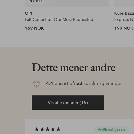
NYHET!
OPI
Kure Baza
Fall Collection Opi Most Requested
Express Na
169 NOK
199 NOK
Dette mener andre
4.4
basert på
53
karaktergivninger
Vis alle omtaler (15)
Verifierad kjøpere