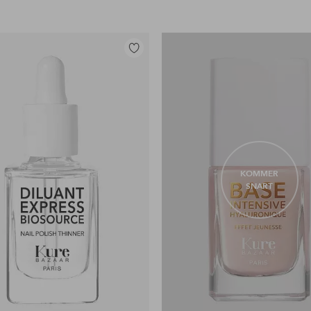
Legg
til
favoritter
KOMMER
SNART