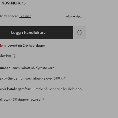
139 NOK
 betal senere.
Les mer
Legg i handlekurv
Legg
til
gjen:
Levert på 2-6 hverdager
favoritter
klæring
kunde?
– 40% rabatt på dyreste vare*
rakt
– Gjelder for normalpakke over 599 kr*
sible betalingsmåter
– Betale nå, senere eller dele opp
l retur
– 30 dagers returrett*