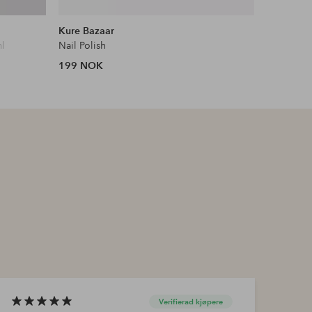
Kure Bazaar
OPI
ml
Nail Polish
Infinite 
199 NOK
199 NOK
Verifierad kjøpere