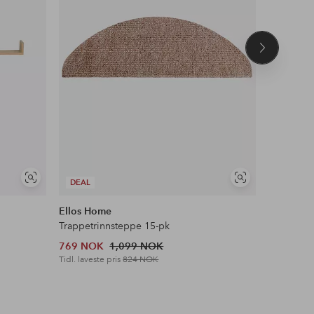
Neste
produkt
Vis
Vis
DEAL
DEAL
lignende
lignende
Ellos Home
Ellos Ho
Trappetrinnsteppe 15-pk
769 NOK
1,099 NOK
824 NOK
Tidl. laveste pris
824 NOK