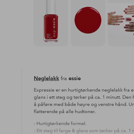
Neglelakk
fra
essie
Expressie er en hurtigtørkende neglelakk fra 
glans i ett steg og tørker på ca. 1 minutt. Den
å påføre med både høyre og venstre hånd. Uni
flatterende på alle hudtoner.
- Hurtigtørkende formel.
- Ett steg til farge & glans som tørker på ca. 1 