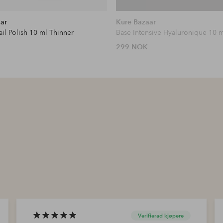
ar
Kure Bazaar
il Polish 10 ml Thinner
Base Intensive Hyaluronique 10 
299 NOK
Verifierad kjøpere