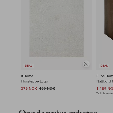
Våre mest fordelaktige betalingsmåter
Les mer
Vis
DEAL
DEAL
lignende
&Home
Ellos Ho
Flossteppe Lugo
Nattbord 
379 NOK
499 NOK
1,189 N
Tidl. laveste