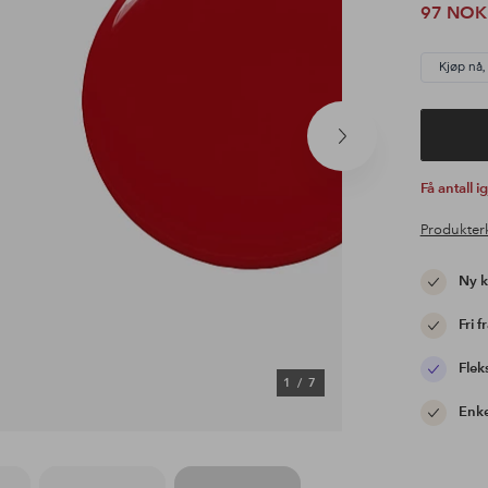
97 NOK
Kjøp nå,
Neste
produkt
Få antall i
Produkter
Ny 
Fri f
Flek
1
/
7
Enke