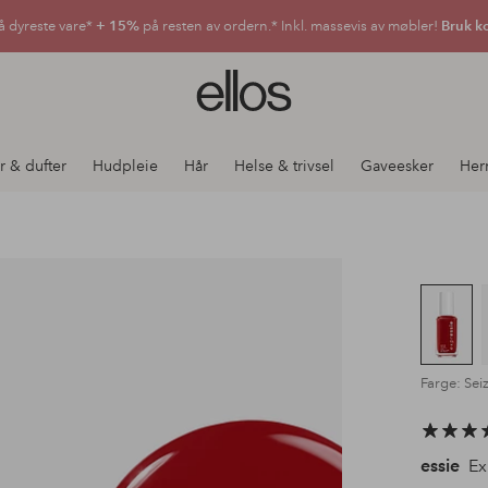
å dyreste vare*
+ 15%
på resten av ordern.* Inkl. massevis av møbler!
Bruk k
Ellos
logo
–
gå
r & dufter
Hudpleie
Hår
Helse & trivsel
Gaveesker
Her
til
forsiden
Farge: Sei
essie
Ex