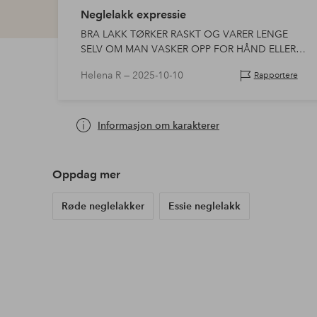
Neglelakk expressie
BRA LAKK TØRKER RASKT OG VARER LENGE
SELV OM MAN VASKER OPP FOR HÅND ELLER
GJØR ANDRE TING MED HENDENE
Helena R —
2025-10-10
Rapportere
Informasjon om karakterer
Oppdag mer
Røde neglelakker
Essie neglelakk