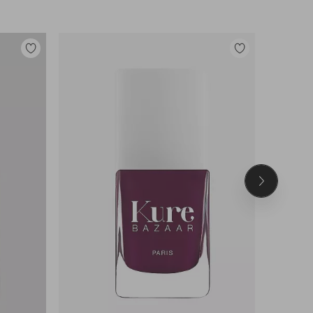
Legg
Legg
til
til
favoritter
favoritter
Neste
produkt