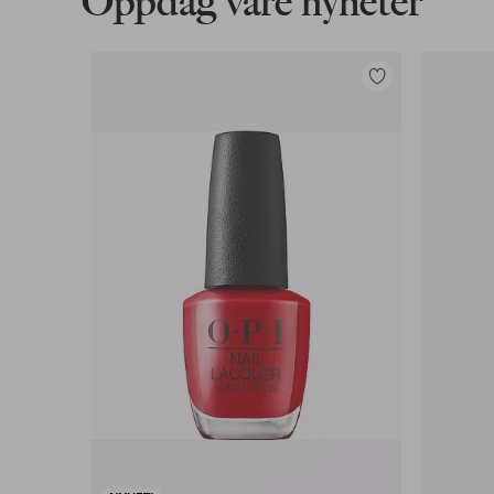
Oppdag våre nyheter
Legg
til
favoritter