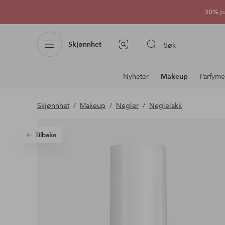
30%
p
Skjønnhet
Søk
Bildesøk
Avdelingsnavigering
Nyheter
Makeup
Parfyme
Skjønnhet
Makeup
Negler
Neglelakk
Tilbake