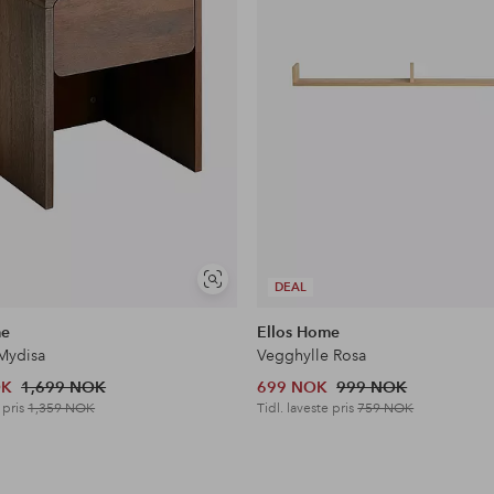
Vis
DEAL
lignende
me
Ellos Home
Mydisa
Vegghylle Rosa
OK
1,699 NOK
699 NOK
999 NOK
 pris
1,359 NOK
Tidl. laveste pris
759 NOK