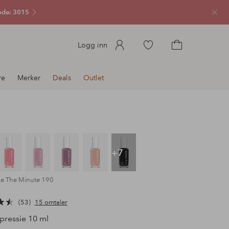
ode: 3015
Lukk
Gå
Logg inn
til
Gå
favorittmerkede
til
re
Merker
Deals
Outlet
produkter
handlekurven
+7
ze The Minute 190
53
15 omtaler
pressie 10 ml