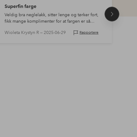
Superfin farge
Perf
Veldig bra neglelakk, sitter lenge og tørker fort,
Best
Neste
fikk mange komplimenter for at fargen er så
produkt
vakker
Wioleta Krystyn R —
2025-06-29
Chris
Rapportere