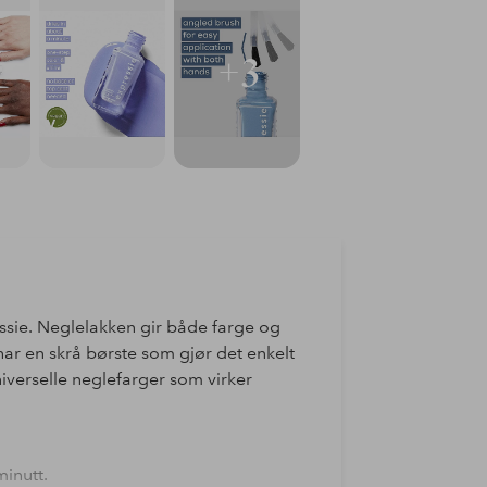
+3
essie. Neglelakken gir både farge og
 har en skrå børste som gjør det enkelt
verselle neglefarger som virker
minutt.