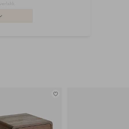
verlakk.
føre både med høyre og venstre hånd.
Legg
til
favoritter