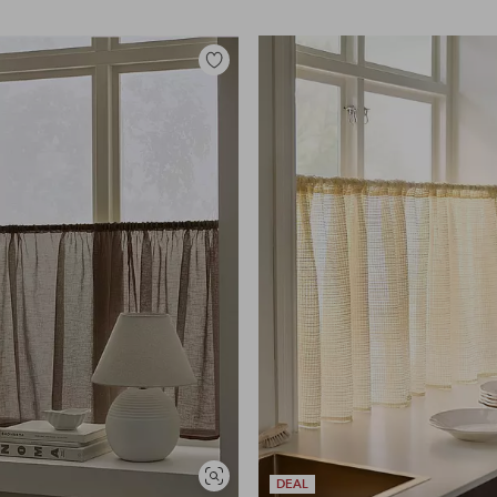
Legg
til
favoritter
Vis
DEAL