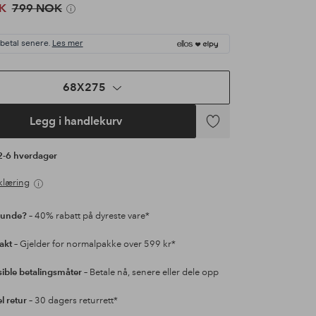
K
799 NOK
 betal senere.
Les mer
68X275
Legg i handlekurv
Legg
til
 2-6 hverdager
favoritter
klæring
kunde?
– 40% rabatt på dyreste vare*
rakt
– Gjelder for normalpakke over 599 kr*
sible betalingsmåter
– Betale nå, senere eller dele opp
l retur
– 30 dagers returrett*