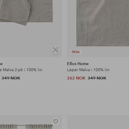
Vis
DEAL
lignende
me
Ellos Home
e Malva 2-pk i 100% lin
Løper Malva i 100% lin
349 NOK
262 NOK
349 NOK
Legg