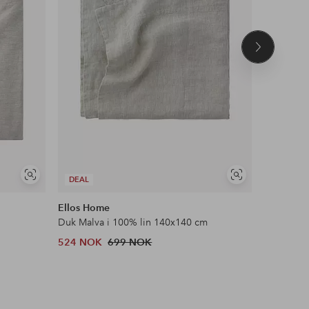
Neste
produkt
Vis
Vis
DEAL
DEAL
lignende
lignende
Ellos Home
Ellos Ho
Duk Malva i 100% lin 140x140 cm
Serviett M
524 NOK
699 NOK
149 NOK