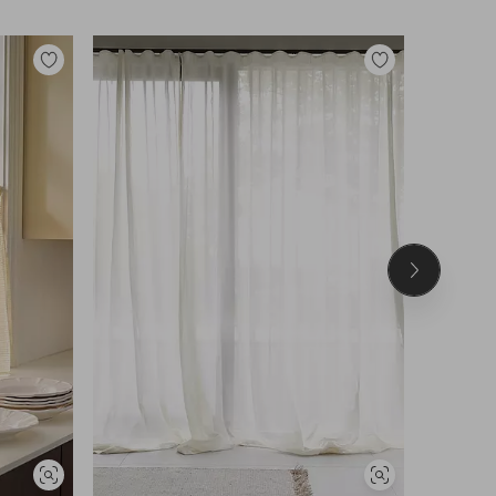
Legg
Legg
til
til
favoritter
favoritter
Neste
produkt
Vis
Vis