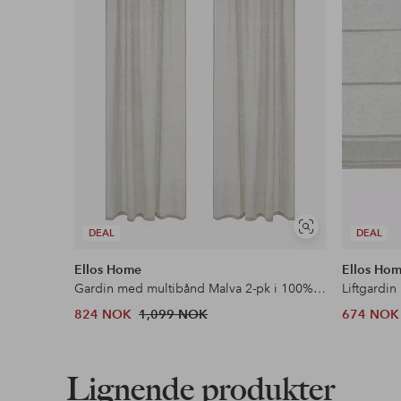
Fri frakt
Gjelder for normalpakke over 599 kr
Les mer
Faktura & Konto
Våre mest fordelaktige betalingsmåter
Les mer
Vis
DEAL
DEAL
lignende
Ellos Home
Ellos Ho
Gardin med multibånd Malva 2-pk i 100% lin
Liftgardin
824 NOK
1,099 NOK
674 NOK
Lignende produkter