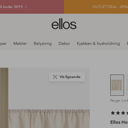
k kode: 3015
OUTLET DEAL -
25% e
Ellos
logo
–
gå
per
Møbler
Belysning
Dekor
Kjøkken & husholdning
til
forsiden
Vis lignende
Farge: Lin
Ellos H