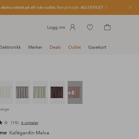
kstra rabatt på alt i vår outlet.
Benytt kode:
ALLOUTLET
Lukk
Gå
Logg inn
til
Gå
favorittmerkede
til
Elektronikk
Merker
Deals
Outlet
Gavekort
produkter
handlekurven
+8
beige
15
6 omtaler
ome
Kafégardin Malva