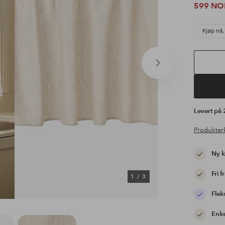
599 NO
Kjøp nå,
Neste
produkt
Levert på
Produkter
Ny 
Fri f
1
/
3
Flek
Enke