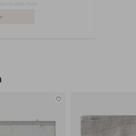
 sporbarhet i hele
 OEKO-TEX®. Sertifiseringen
fer som kan være skadelige for helse
ESTEX
n
Legg
til
favoritter