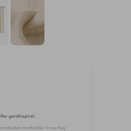
ler gardinspiral.
 produktet inneholder lin av høy