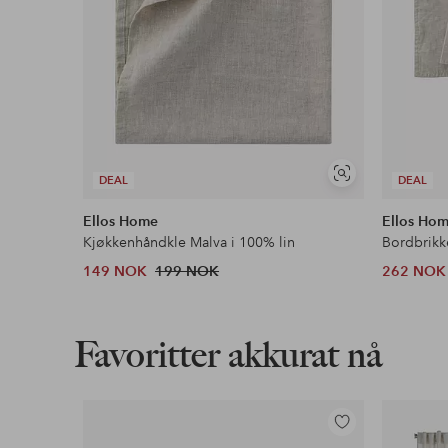
Vis
DEAL
DEAL
lignende
Ellos Home
Ellos Ho
Kjøkkenhåndkle Malva i 100% lin
Bordbrikk
149 NOK
199 NOK
262 NOK
Favoritter akkurat nå
Legg