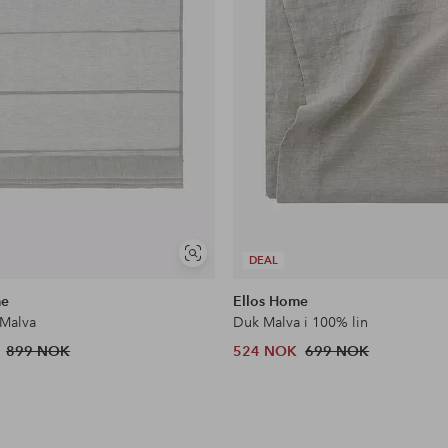
Vis
DEAL
lignende
me
Ellos Home
 Malva
Duk Malva i 100% lin
899 NOK
524 NOK
699 NOK