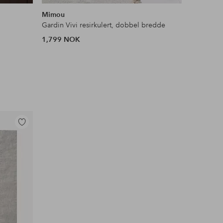
lignende
lignende
Mimou
Mimou
Gardin Vivi resirkulert, dobbel bredde
Kafegard
1,799 NOK
949 NOK
Legg
til
favoritter