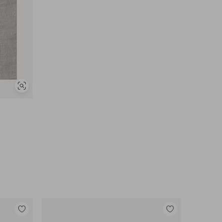
Vis
lignende
Legg
Legg