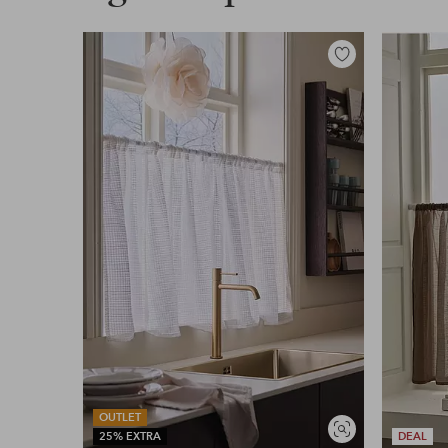
Legg
til
favoritter
OUTLET
Vis
25% EXTRA
DEAL