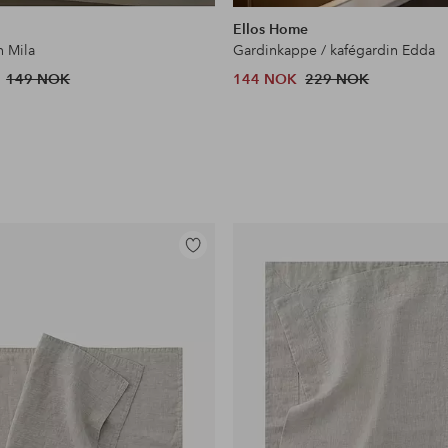
lignende
Ellos Home
n Mila
Gardinkappe / kafégardin Edda
149 NOK
144 NOK
229 NOK
Legg
til
favoritter