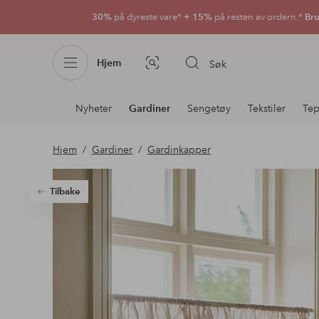
30%
på dyreste vare*
+ 15%
på resten av ordern.*
Bru
Hjem
Søk
Bildesøk
Avdelingsnavigering
Nyheter
Gardiner
Sengetøy
Tekstiler
Tep
Hjem
Gardiner
Gardinkapper
Tilbake