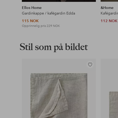
lignende
Ellos Home
&Home
Gardinkappe / kafégardin Edda
Kafégardi
115 NOK
112 NOK
Opprinnelig pris
229 NOK
Stil som på bildet
Legg
til
favoritter