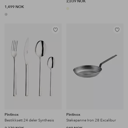
2,039 NOK
1,499 NOK
Legg
Legg
til
til
favoritter
favoritter
Pintinox
Pintinox
Bestikksett 24 deler Synthesis
Stekepanne Iron 28 Excalibur