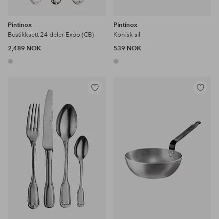
Pintinox
Pintinox
Bestikksett 24 deler Expo (CB)
Konisk sil
2,489 NOK
539 NOK
Legg
Legg
til
til
favoritter
favoritter