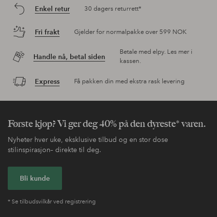
Enkel retur
30 dagers returrett*
Fri frakt
Gjelder for normalpakke over 599 NOK
Betale med elpy. Les mer i
Handle nå, betal siden
kassen.
Express
Få pakken din med ekstra rask levering
Første kjøp? Vi ger deg 40% på den dyreste* varen.
Nyheter hver uke, eksklusive tilbud og en stor dose
stilinspirasjon– direkte til deg.
Bli kunde
* Se tilbudsvilkår ved registrering