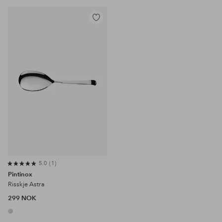
Legg
til
favoritter
5.0
1
Pintinox
Risskje Astra
299 NOK