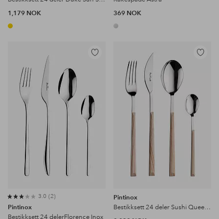
1,179 NOK
369 NOK
Legg
Legg
til
til
favoritter
favoritter
3.0
2
Pintinox
Pintinox
Bestikksett 24 deler Sushi Queen Birc
Bestikksett 24 delerFlorence Inox