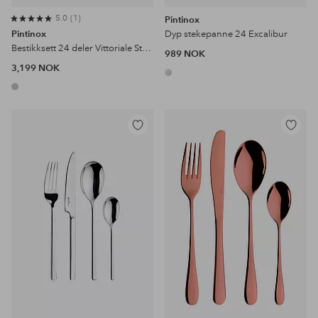
5.0
1
Pintinox
Pintinox
Dyp stekepanne 24 Excalibur
Bestikksett 24 deler Vittoriale Stone Washed (CB)
989 NOK
3,199 NOK
Legg
Legg
til
til
favoritter
favoritter