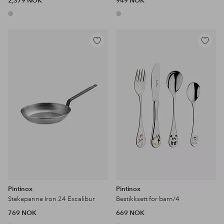
2,379 NOK
949 NOK
Legg
Legg
til
til
favoritter
favoritter
Pintinox
Pintinox
Stekepanne Iron 24 Excalibur
Bestikksett for barn/4
769 NOK
669 NOK