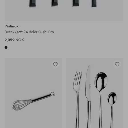
Pintinox
Bestikksett 24 deler Sushi Pro
2,059 NOK
Legg
Legg
til
til
favoritter
favoritter