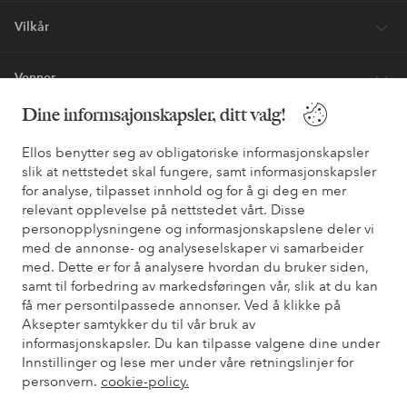
Vilkår
Venner
Dine informsajonskapsler, ditt valg!
Ellos benytter seg av obligatoriske informasjonskapsler
Sikre betalinger - Betal direkte eller del opp
slik at nettstedet skal fungere, samt informasjonskapsler
Vil du vite mer om
våre betalingsalternativer
?
for analyse, tilpasset innhold og for å gi deg en mer
relevant opplevelse på nettstedet vårt. Disse
elpy
elpy
personopplysningene og informasjonskapslene deler vi
med de annonse- og analyseselskaper vi samarbeider
med. Dette er for å analysere hvordan du bruker siden,
samt til forbedring av markedsføringen vår, slik at du kan
Norge - Velg land
få mer persontilpassede annonser. Ved å klikke på
Aksepter samtykker du til vår bruk av
informasjonskapsler. Du kan tilpasse valgene dine under
Facebook
Instagram
Pinterest
Youtube
Innstillinger og lese mer under våre retningslinjer for
personvern.
cookie-policy.