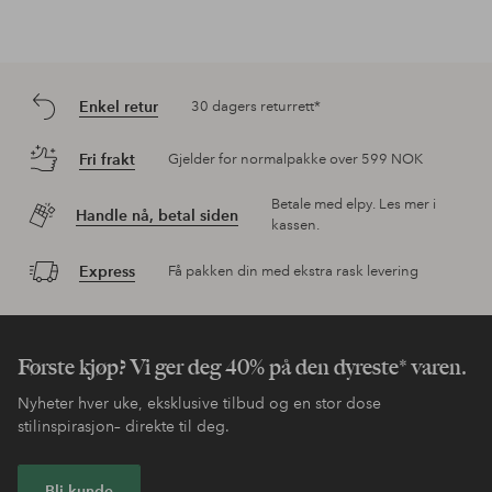
Enkel retur
30 dagers returrett*
Fri frakt
Gjelder for normalpakke over 599 NOK
Betale med elpy. Les mer i
Handle nå, betal siden
kassen.
Express
Få pakken din med ekstra rask levering
Første kjøp? Vi ger deg 40% på den dyreste* varen.
Nyheter hver uke, eksklusive tilbud og en stor dose
stilinspirasjon– direkte til deg.
Bli kunde