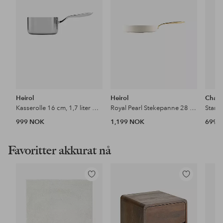
Heirol
Heirol
Char-
Kasserolle 16 cm, 1,7 liter Cerasafe® Triply Heirol
Royal Pearl Stekepanne 28 cm Heirol
999 NOK
1,199 NOK
699 
Favoritter akkurat nå
Legg
Legg
til
til
favoritter
favoritter