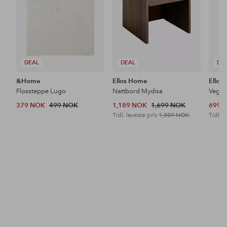
DEAL
DEAL
DE
&Home
Ellos Home
Ellos
Flossteppe Lugo
Nattbord Mydisa
Veggh
379 NOK
499 NOK
1,189 NOK
1,699 NOK
699 
Tidl. laveste pris
1,359 NOK
Tidl. l