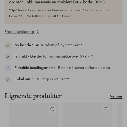
ordren*. Inkl. massevis av møbler! Bruk kode: 3015
*Gjelder ved kjøp av 2 eller flere varer for totalt 699 nok eller mer
t.o.m. 11.8. Se fullstendige vilkår i kassen.
Produkterklæring
Ny kunde?
– 40% rabatt på dyreste vare*
Fri frakt
– Gjelder for normalpakke over 599 kr*
Fleksible betalingsmåter
– Betale nå, senere eller dele opp
Enkel retur
– 30 dagers returrett*
Lignende produkter
Vis mer
Legg
Legg
til
til
favoritter
favoritter