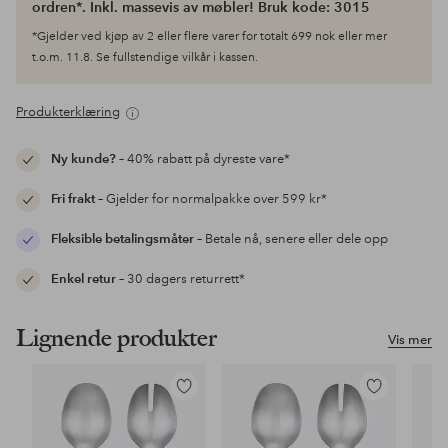
ordren*. Inkl. massevis av møbler! Bruk kode: 3015
*Gjelder ved kjøp av 2 eller flere varer for totalt 699 nok eller mer
t.o.m. 11.8. Se fullstendige vilkår i kassen.
Produkterklæring
Ny kunde?
– 40% rabatt på dyreste vare*
Fri frakt
– Gjelder for normalpakke over 599 kr*
Fleksible betalingsmåter
– Betale nå, senere eller dele opp
Enkel retur
– 30 dagers returrett*
Lignende produkter
Vis mer
Legg
Legg
til
til
favoritter
favoritter