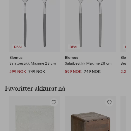
DEAL
DEAL
DE
Blomus
Blomus
Blom
Salatbestikk Maxime 28 cm
Salatbestikk Maxime 28 cm
Besti
599 NOK
749 NOK
599 NOK
749 NOK
2,23
Favoritter akkurat nå
Legg
Legg
til
til
favoritter
favoritter