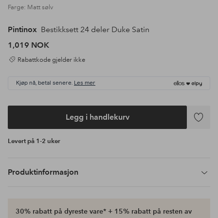
Farge: Matt sølv
Pintinox
Bestikksett 24 deler Duke Satin
1,019 NOK
Rabattkode gjelder ikke
Kjøp nå, betal senere.
Les mer
Legg i handlekurv
Legg
til
Levert på 1-2 uker
favoritte
Produktinformasjon
30% rabatt på dyreste vare* + 15% rabatt på resten av