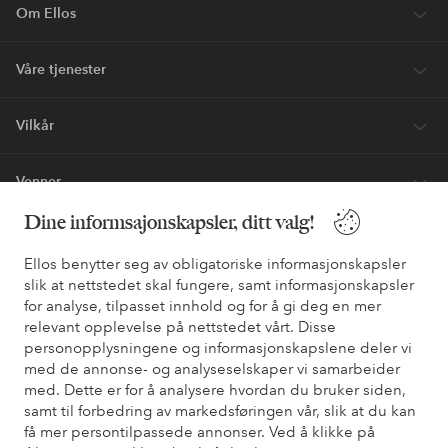
Om Ellos
Våre tjenester
Vilkår
Venner
Dine informsajonskapsler, ditt valg!
Ellos benytter seg av obligatoriske informasjonskapsler
Sikre betalinger - Betal direkte eller del opp
slik at nettstedet skal fungere, samt informasjonskapsler
Vil du vite mer om
våre betalingsalternativer
?
for analyse, tilpasset innhold og for å gi deg en mer
relevant opplevelse på nettstedet vårt. Disse
elpy
elpy
personopplysningene og informasjonskapslene deler vi
med de annonse- og analyseselskaper vi samarbeider
med. Dette er for å analysere hvordan du bruker siden,
samt til forbedring av markedsføringen vår, slik at du kan
Norge - Velg land
få mer persontilpassede annonser. Ved å klikke på