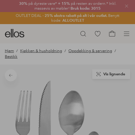
30%
på dyreste vare*
+ 15%
på resten av ordern.* Inkl.
Lukk
massevis av møbler!
Bruk kode: 3015
OUTLET DEAL -
25% ekstra rabatt på alt i vår outlet.
Benytt
kode:
ALLOUTLET
Ellos
Gå
Søk
logo
til
Gå
–
favorittmerkede
til
Hjem
Kjøkken & husholdning
Oppdekking & servering
gå
produkter
handlekurv
Bestikk
til
forsiden
Vis lignende
Tilbake