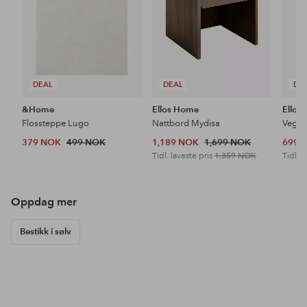
DEAL
DEAL
DE
&Home
Ellos Home
Ellos
Flossteppe Lugo
Nattbord Mydisa
Veggh
379 NOK
499 NOK
1,189 NOK
1,699 NOK
699 
Tidl. laveste pris
1,359 NOK
Tidl. l
Oppdag mer
Bestikk i sølv