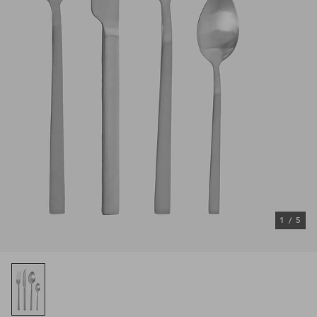
1
/
5