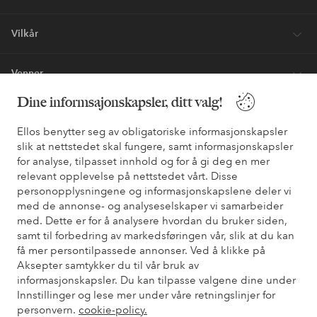
Vilkår
Venner
Dine informsajonskapsler, ditt valg!
Ellos benytter seg av obligatoriske informasjonskapsler
Sikre betalinger - Betal direkte eller del opp
slik at nettstedet skal fungere, samt informasjonskapsler
Vil du vite mer om
våre betalingsalternativer
?
for analyse, tilpasset innhold og for å gi deg en mer
relevant opplevelse på nettstedet vårt. Disse
elpy
elpy
personopplysningene og informasjonskapslene deler vi
med de annonse- og analyseselskaper vi samarbeider
med. Dette er for å analysere hvordan du bruker siden,
samt til forbedring av markedsføringen vår, slik at du kan
Norge - Velg land
få mer persontilpassede annonser. Ved å klikke på
Aksepter samtykker du til vår bruk av
informasjonskapsler. Du kan tilpasse valgene dine under
Facebook
Instagram
Pinterest
Youtube
Innstillinger og lese mer under våre retningslinjer for
personvern.
cookie-policy.