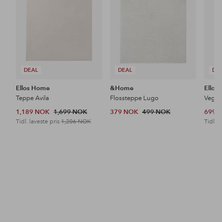
DEAL
DEAL
DE
Ellos Home
&Home
Ellos
Teppe Avila
Flossteppe Lugo
Veggh
1,189 NOK
1,699 NOK
379 NOK
499 NOK
699 
Tidl. laveste pris
1,206 NOK
Tidl. l