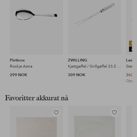
OU
25
Pintinox
ZWILLING
Lexin
Risskje Astra
Kjøttgaffel / Grillgaffel 33,5 cm
Stein
299 NOK
309 NOK
262 
Opprin
Favoritter akkurat nå
Legg
Legg
til
til
favoritter
favoritter