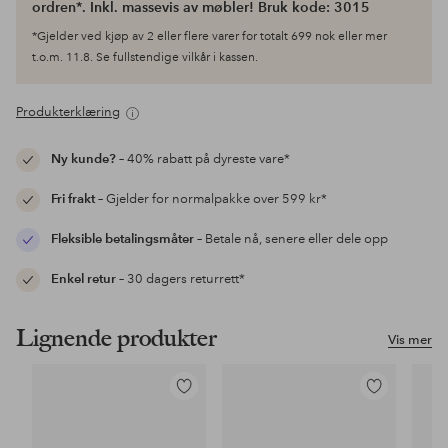
ordren*. Inkl. massevis av møbler! Bruk kode: 3015
*Gjelder ved kjøp av 2 eller flere varer for totalt 699 nok eller mer
t.o.m. 11.8. Se fullstendige vilkår i kassen.
Produkterklæring
Ny kunde?
– 40% rabatt på dyreste vare*
Fri frakt
– Gjelder for normalpakke over 599 kr*
Fleksible betalingsmåter
– Betale nå, senere eller dele opp
Enkel retur
– 30 dagers returrett*
Lignende produkter
Vis mer
Legg
Legg
til
til
favoritter
favoritter