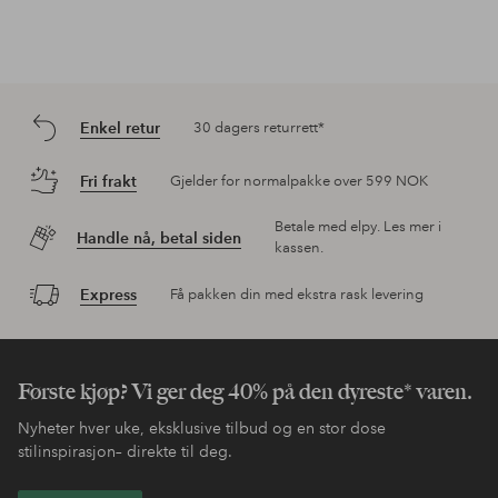
Enkel retur
30 dagers returrett*
Fri frakt
Gjelder for normalpakke over 599 NOK
Betale med elpy. Les mer i
Handle nå, betal siden
kassen.
Express
Få pakken din med ekstra rask levering
Første kjøp? Vi ger deg 40% på den dyreste* varen.
Nyheter hver uke, eksklusive tilbud og en stor dose
stilinspirasjon– direkte til deg.