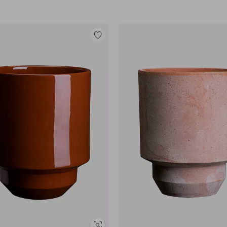
Legg
til
favoritter