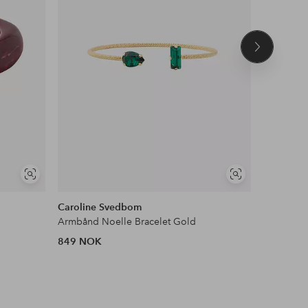
Neste
produkt
Vis
Vis
lignende
lignende
Caroline Svedbom
Caroline
Armbånd Noelle Bracelet Gold
Armbånd 
849 NOK
649 NOK