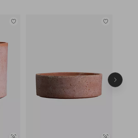
Legg
Legg
til
til
favoritter
favoritter
Neste
produkt