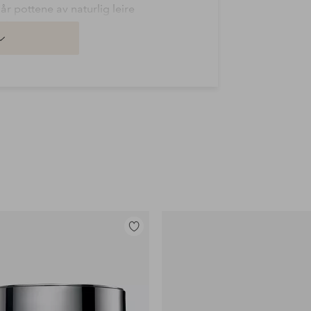
r pottene av naturlig leire
atene med herlig, unik glasur.
Legg
til
favoritter