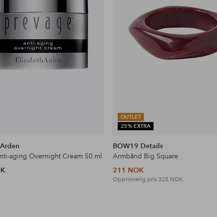
OUTLET
25% EXTRA
 Arden
BOW19 Details
nti-aging Overnight Cream 50 ml
Armbånd Big Square
OK
211 NOK
Opprinnelig pris
325 NOK