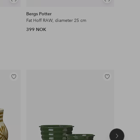
Vis
Vis
lignende
lignende
Bergs Potter
Bergs Pot
Fat Hoff RAW, diameter 25 cm
Fat Hoff 
399 NOK
399 NOK
Legg
Legg
til
til
favoritter
favoritter
Neste