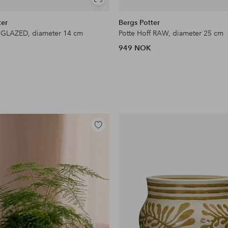
Vis
lignende
ter
Bergs Potter
f GLAZED, diameter 14 cm
Potte Hoff RAW, diameter 25 cm
949 NOK
Legg
til
favoritter