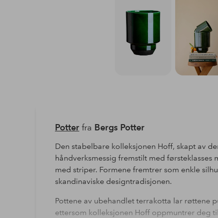
Potter
fra
Bergs Potter
Den stabelbare kolleksjonen Hoff, skapt av de
håndverksmessig fremstilt med førsteklasses m
med striper. Formene fremtrer som enkle silh
skandinaviske designtradisjonen.
Pottene av ubehandlet terrakotta lar røttene p
ettersom kolleksjonen Hoff oppmuntrer deg t