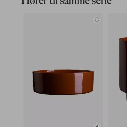
Hører til samme serie
Legg
til
favoritter