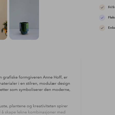
Fri f
Flek
Enke
n grafiske formgiveren Anne Hoff, er
aterialer i en stilren, modulær design
uetter som symboliserer den moderne,
uste, plantene og kreativiteten spirer
il å skape lekne kombinasjoner med