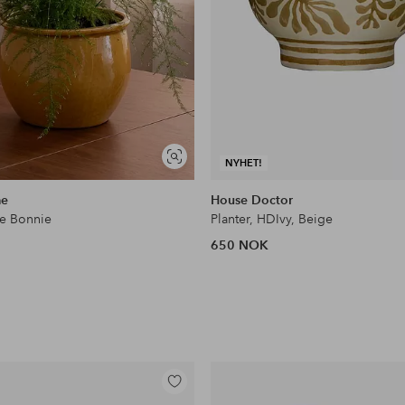
Vis
NYHET!
lignende
me
House Doctor
te Bonnie
Planter, HDIvy, Beige
650 NOK
Legg