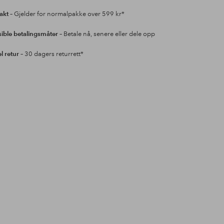
rakt
– Gjelder for normalpakke over 599 kr*
sible betalingsmåter
– Betale nå, senere eller dele opp
l retur
– 30 dagers returrett*