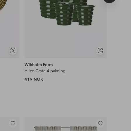
produkt
Vis
Vis
DEAL
lignende
lignende
Wikholm Form
Eightmo
Alice Gryte 4-pakning
Ruukku, 
419 NOK
1,279 N
Legg
Legg