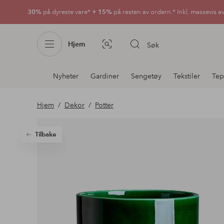
30%
på dyreste vare*
+ 15%
på resten av ordern.* Inkl. massevis a
Hjem
Søk
Bildesøk
Avdelingsnavigering
Nyheter
Gardiner
Sengetøy
Tekstiler
Tep
Hjem
Dekor
Potter
Tilbake