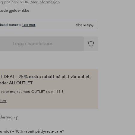
ig pris
599 NOK
Mer informasjon
ode gjelder ikke
 betal senere.
Les mer
Legg i handlekurv
Legg
til
favoritter
 DEAL - 25% ekstra rabatt på alt i vår outlet.
ode: ALLOUTLET
 varer merket med OUTLET t.o.m. 11.8.
her
klæring
kunde?
– 40% rabatt på dyreste vare*