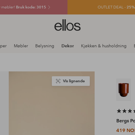
v møbler!
Bruk kode: 3015
OUTLET DEAL -
25% e
Ellos
logo
–
gå
per
Møbler
Belysning
Dekor
Kjøkken & husholdning
til
forsiden
Vis lignende
Bergs Po
419 NO