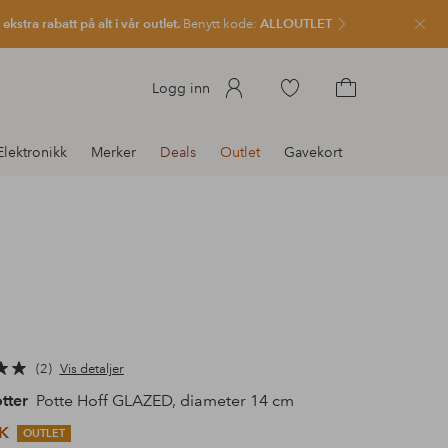
kstra rabatt på alt i vår outlet.
Benytt kode:
ALLOUTLET
Lukk
Gå
Logg inn
til
Gå
favorittmerkede
til
Elektronikk
Merker
Deals
Outlet
Gavekort
produkter
handlekurven
2
Vis detaljer
tter
Potte Hoff GLAZED, diameter 14 cm
K
OUTLET