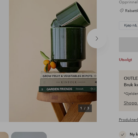
Opprinnel
Rabattk
Kjøp nå,
Neste
produkt
Utsolgt
OUTLET
Bruk k
*Gjelder
Shopp 
1
/
3
Produkter
Ny 