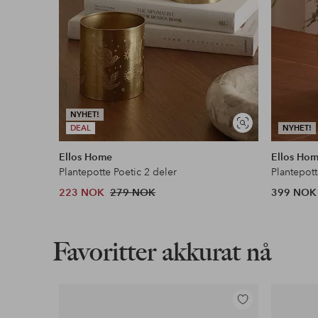
NYHET!
Vis
DEAL
NYHET!
lignende
Ellos Home
Ellos Ho
Plantepotte Poetic 2 deler
Plantepot
223 NOK
279 NOK
399 NOK
Favoritter akkurat nå
Legg