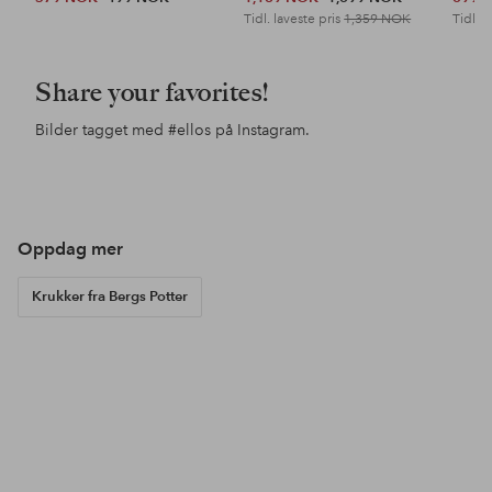
Tidl. laveste pris
1,359 NOK
Tidl. l
Share your favorites!
Bilder tagget med
#ellos
på Instagram.
Innlegg
henkkaelina
Innlegg
roosajennakata
Inn
vill
publisert
publisert
pub
av
av
av
Oppdag mer
Krukker fra Bergs Potter