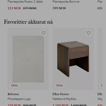
Plantepotte Poetic 2 deler
Plantepotte Bonnie
Plante
223 NOK
279 NOK
399 NOK
650 
Favoritter akkurat nå
Legg
Legg
til
til
favoritter
favoritter
DEAL
DEAL
DE
&Home
Ellos Home
Ellos
Flossteppe Lugo
Nattbord Mydisa
Veggh
379 NOK
499 NOK
1,189 NOK
1,699 NOK
699 