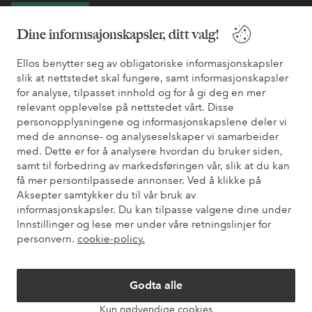
Bli kunde
Dine informsajonskapsler, ditt valg!
* Se tilbudsvilkår ved registrering
Ellos benytter seg av obligatoriske informasjonskapsler
slik at nettstedet skal fungere, samt informasjonskapsler
for analyse, tilpasset innhold og for å gi deg en mer
Trenger du hjelp?
relevant opplevelse på nettstedet vårt. Disse
personopplysningene og informasjonskapslene deler vi
Du finner svar på de vanligste spørsmålene i vår FAQ. Du finner
med de annonse- og analyseselskaper vi samarbeider
også informasjon om hvordan du kan kontakte oss.
med. Dette er for å analysere hvordan du bruker siden,
samt til forbedring av markedsføringen vår, slik at du kan
Kundeservice
Bestilling
Betalingsmåte
Lev
få mer persontilpassede annonser. Ved å klikke på
Aksepter samtykker du til vår bruk av
informasjonskapsler. Du kan tilpasse valgene dine under
Innstillinger og lese mer under våre retningslinjer for
Mine sider
personvern.
cookie-policy.
Om Ellos
Godta alle
Kun nødvendige cookies