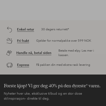
Enkel retur
30 dagers returrett*
Fri frakt
Gjelder for normalpakke over 599 NOK
Betale med elpy. Les mer i
Handle nå, betal siden
kassen.
Express
Få pakken din med ekstra rask levering
Første kjøp? Vi ger deg 40% på den dyreste* varen.
Nyheter hver uke, eksklusive tilbud og en stor dose
stilinspirasjon– direkte til deg.