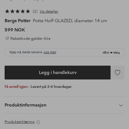
2
Vis detaljer
Bergs Potter
Potte Hoff GLAZED, diameter 14 cm
599 NOK
Rabattkode gjelder ikke
Kjøp nå, betal senere.
Les mer
Legg i handlekurv
Legg
til
Få antall igjen:
Levert på 2-6 hverdager
favoritte
Produktinformasjon
Produkterklæring