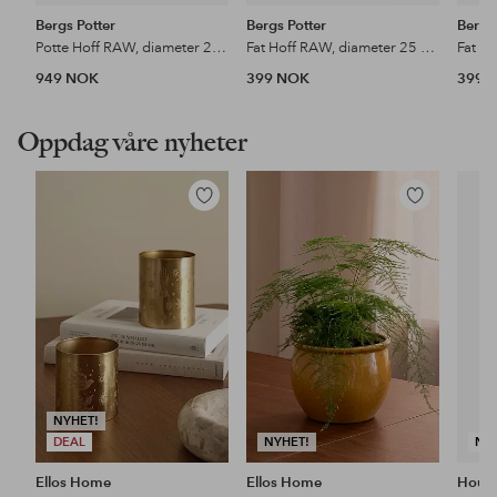
Bergs Potter
Bergs Potter
Bergs
Potte Hoff RAW, diameter 25 cm
Fat Hoff RAW, diameter 25 cm
949 NOK
399 NOK
399 
Oppdag våre nyheter
Legg
Legg
til
til
favoritter
favoritter
NYHET!
DEAL
NYHET!
NY
Ellos Home
Ellos Home
House