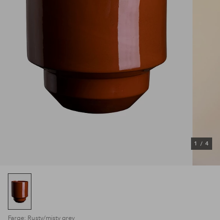
1
/
4
Farge: Rusty/misty grey