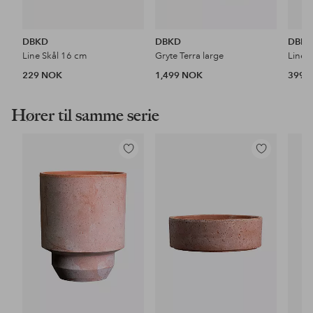
DBKD
DBKD
DBK
Line Skål 16 cm
Gryte Terra large
Line 
229 NOK
1,499 NOK
399 
Hører til samme serie
Legg
Legg
til
til
favoritter
favoritter