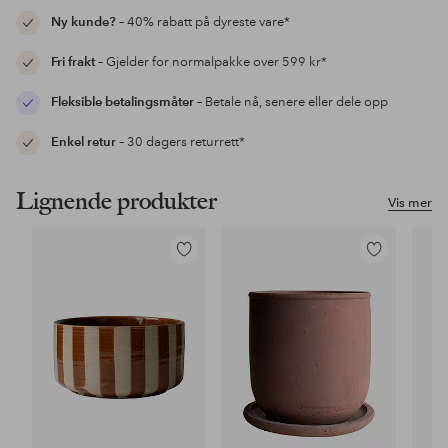
Ny kunde?
– 40% rabatt på dyreste vare*
Fri frakt
– Gjelder for normalpakke over 599 kr*
Fleksible betalingsmåter
– Betale nå, senere eller dele opp
Enkel retur
– 30 dagers returrett*
Lignende produkter
Vis mer
Legg
Legg
til
til
favoritter
favoritter