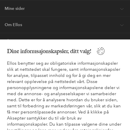
Mine sider
Om Ellos
Våre tjenester
Dine informsajonskapsler, ditt valg!
Vilkår
Ellos benytter seg av obligatoriske informasjonskapsler
slik at nettstedet skal fungere, samt informasjonskapsler
Venner
for analyse, tilpasset innhold og for å gi deg en mer
relevant opplevelse på nettstedet vårt. Disse
personopplysningene og informasjonskapslene deler vi
med de annonse- og analyseselskaper vi samarbeider
Sikre betalinger - Betal direkte eller del opp
med. Dette er for å analysere hvordan du bruker siden,
samt til forbedring av markedsføringen vår, slik at du kan
Vil du vite mer om
våre betalingsalternativer
?
få mer persontilpassede annonser. Ved å klikke på
elpy
elpy
Aksepter samtykker du til vår bruk av
informasjonskapsler. Du kan tilpasse valgene dine under