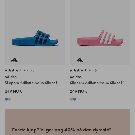
4.7
6
4.7
6
adidas
adidas
Slippers Adilette Aqua Slides K
Slippers Adilette Aqua Slides K
249 NOK
249 NOK
Første kjøp? Vi ger deg 40% på den dyreste*