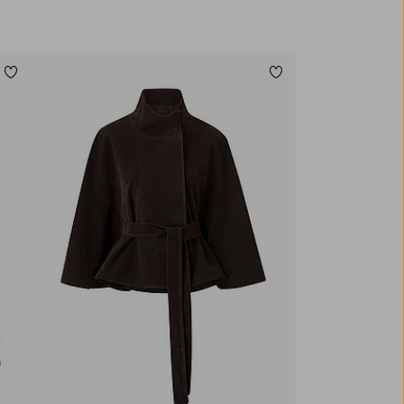
Legg til favoritter
Legg til favoritter
XS
S
M
L
XL