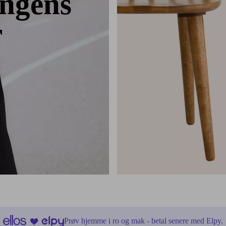
ngens
r
Prøv hjemme i ro og mak - betal senere med Elpy.