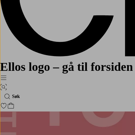
Ellos logo – gå til forsiden
Meny
Bildesøk
Søk
Gå til favorittmerkede produkter
Gå til handlekurven