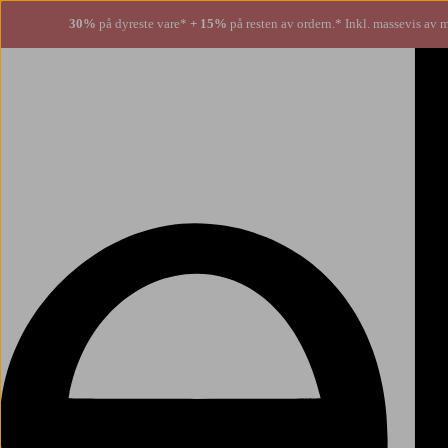
30%
på dyreste vare*
+ 15%
på resten av ordern.* Inkl. massevis av 