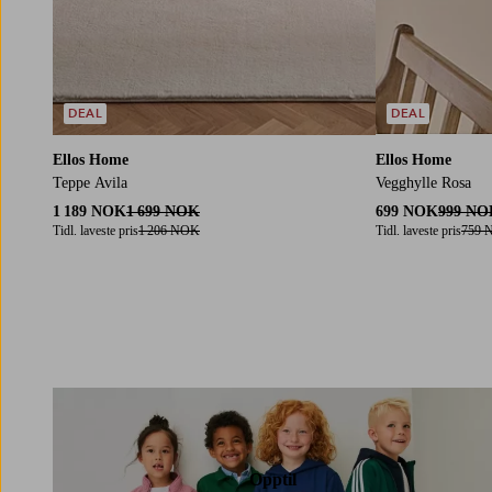
DEAL
DEAL
Ellos Home
Ellos Home
Teppe Avila
Vegghylle Rosa
1 189 NOK
1 699 NOK
699 NOK
999 NO
Tidl. laveste pris
1 206 NOK
Tidl. laveste pris
759 
Opptil