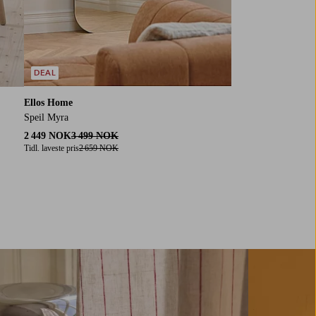
DEAL
Ellos Home
Speil Myra
2 449 NOK
3 499 NOK
Tidl. laveste pris
2 659 NOK