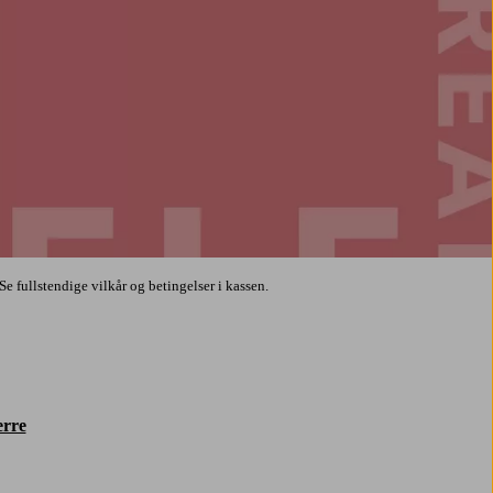
å dyreste v
Se fullstendige vilkår og betingelser i kassen.
rre