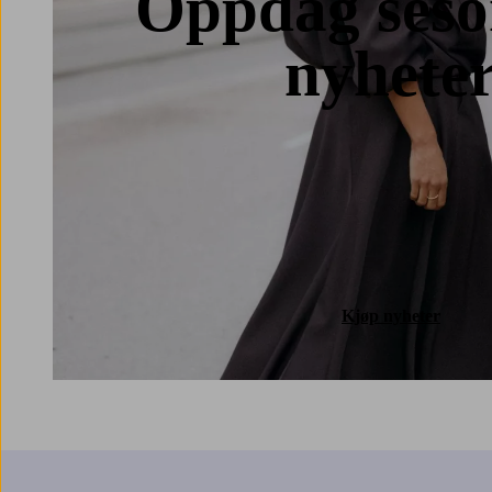
Oppdag seso
nyhete
Kjøp nyheter