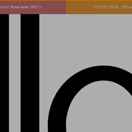
møbler!
Bruk kode: 3015
OUTLET DEAL -
25% ek