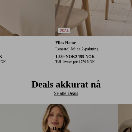
DEAL
Ellos Home
Lenestol Jolina 2-pakning
K
1 539 NOK
2 199 NOK
NOK
Tidl. laveste pris
1 759 NOK
Deals akkurat nå
Se alle Deals
Opptil