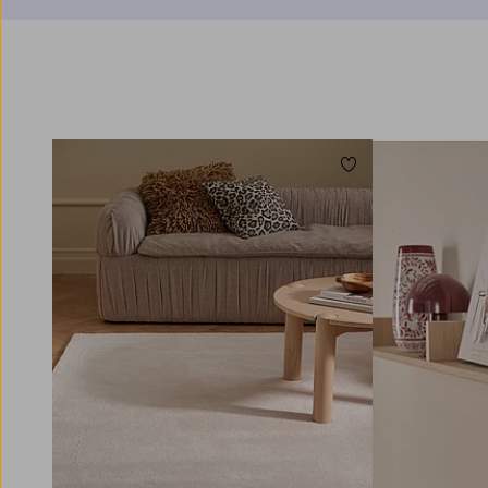
Legg til favoritter
140X200
170X240
200X300
250X350
300X400