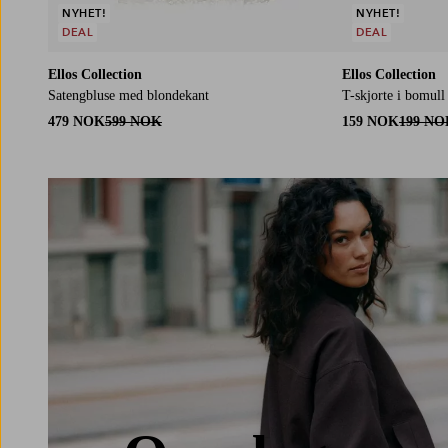
NYHET!
NYHET!
DEAL
DEAL
Ellos Collection
Ellos Collection
Satengbluse med blondekant
T-skjorte i bomul
479 NOK
599 NOK
159 NOK
199 NO