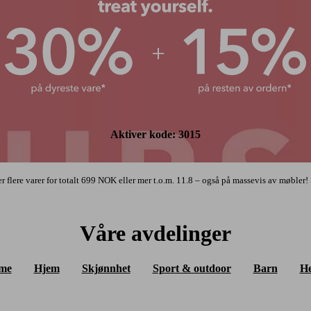
30% p
Aktiver kode: 3015
r flere varer for totalt 699 NOK eller mer t.o.m. 11.8 – også på massevis av møbler! 
Våre avdelinger
me
Hjem
Skjønnhet
Sport & outdoor
Barn
He