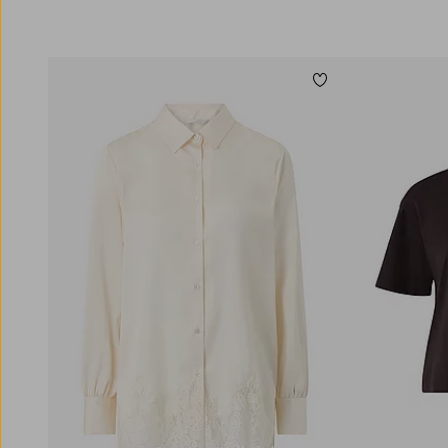
Legg til favoritter
XS
S
M
L
XL
XS
S
M
L
XL