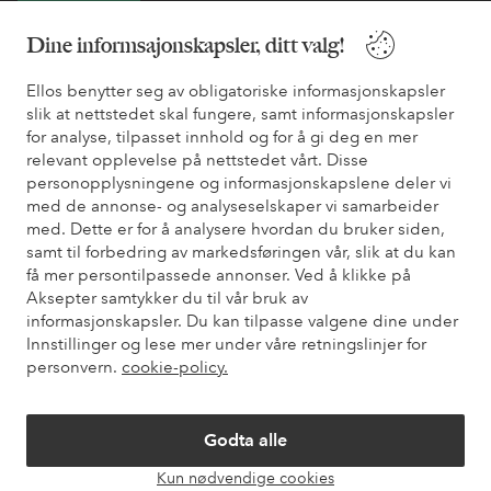
Dine informsajonskapsler, ditt valg!
* Se tilbudsvilkår ved registrering
Ellos benytter seg av obligatoriske informasjonskapsler
slik at nettstedet skal fungere, samt informasjonskapsler
Trenger du hjelp?
for analyse, tilpasset innhold og for å gi deg en mer
relevant opplevelse på nettstedet vårt. Disse
Du finner svar på de vanligste spørsmålene i vår FAQ. Du finner
personopplysningene og informasjonskapslene deler vi
også informasjon om hvordan du kan kontakte oss.
med de annonse- og analyseselskaper vi samarbeider
med. Dette er for å analysere hvordan du bruker siden,
Kundeservice
Bestilling
Betalingsmåte
Lev
samt til forbedring av markedsføringen vår, slik at du kan
få mer persontilpassede annonser. Ved å klikke på
Aksepter samtykker du til vår bruk av
informasjonskapsler. Du kan tilpasse valgene dine under
Mine sider
Innstillinger og lese mer under våre retningslinjer for
personvern.
cookie-policy.
Om Ellos
Godta alle
Våre tjenester
Kun nødvendige cookies
Åpne