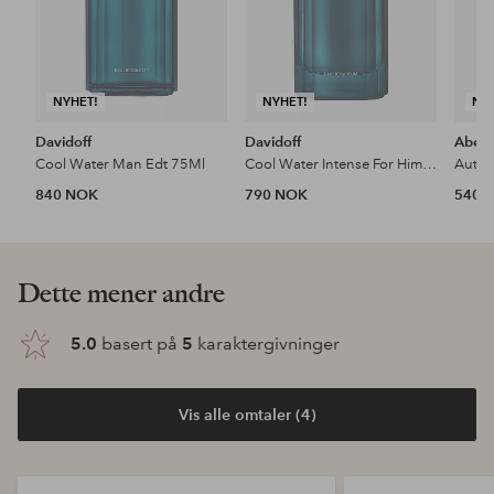
NYHET!
NYHET!
NY
Davidoff
Davidoff
Aberc
Cool Water Man Edt 75Ml
Cool Water Intense For Him Edp 50Ml
840 NOK
790 NOK
540 
Dette mener andre
5.0
basert på
5
karaktergivninger
Vis alle omtaler (4)