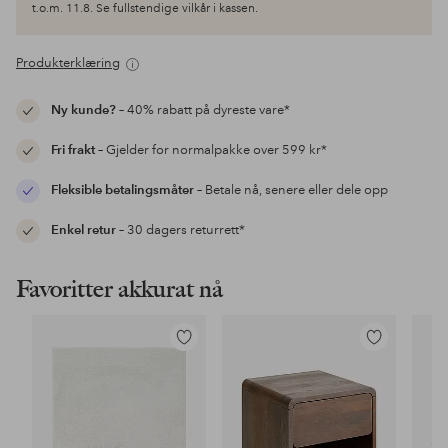
t.o.m. 11.8. Se fullstendige vilkår i kassen.
Produkterklæring
Ny kunde?
– 40% rabatt på dyreste vare*
Fri frakt
– Gjelder for normalpakke over 599 kr*
Fleksible betalingsmåter
– Betale nå, senere eller dele opp
Enkel retur
– 30 dagers returrett*
Favoritter akkurat nå
Legg
Legg
til
til
favoritter
favoritter