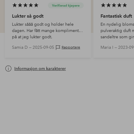
Verifierad kjøpere
Lukter så godt
Fantastisk duft
Lukter sååå godt og holder hele
En nydelig bloms
dagen. Har fått mange komplimenter
pulveraktig duft 
på at jeg lukter godt.
sandeltre som gi
dybde. Har sukket
Samia D —
2025-09-05
Maria I —
2023-09
Rapportere
slo til da jeg fikk
rabatt.
Informasjon om karakterer