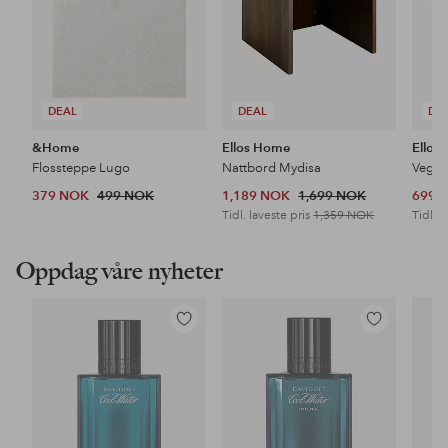
DEAL
DEAL
DE
&Home
Ellos Home
Ellos
Flossteppe Lugo
Nattbord Mydisa
Veggh
379 NOK
499 NOK
1,189 NOK
1,699 NOK
699 
Tidl. laveste pris
1,359 NOK
Tidl. l
Oppdag våre nyheter
Legg
Legg
til
til
favoritter
favoritter