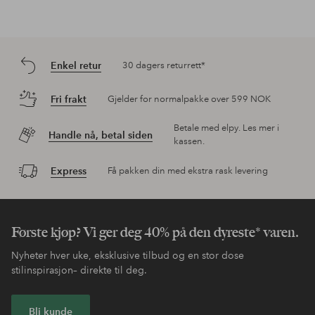
Enkel retur
30 dagers returrett*
Fri frakt
Gjelder for normalpakke over 599 NOK
Betale med elpy. Les mer i
Handle nå, betal siden
kassen.
Express
Få pakken din med ekstra rask levering
Første kjøp? Vi ger deg 40% på den dyreste* varen.
Nyheter hver uke, eksklusive tilbud og en stor dose
stilinspirasjon– direkte til deg.
Bli kunde