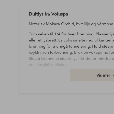
Duftlys
fra
Voluspa
Noter av Mokara Orchid, hvit lilje og vårmose
Trim veken til 1/4 før hver brenning. Plasser 
eller et lysbrett. La voks smelte ned til kante
brenning for å unngå tunnelering. Hold stearinl
røykfri, ren forbrenning. Bruk en vekepinne for 
Slutt å brenne et stearinlys når det er mindre 
en allergisk reaksjon.
Vis mer
Artikkelnummer: 1713435
Last ned høyoppløst bilde
Fri frakt
Gjelder for normalpakke over 599 kr