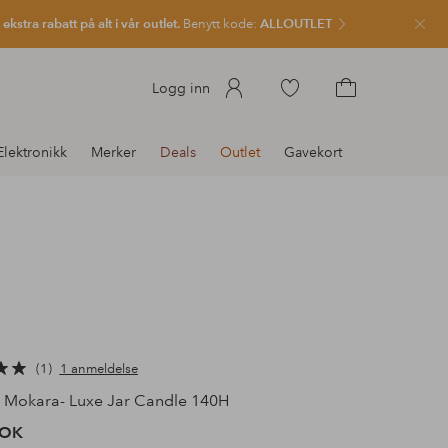
kstra rabatt på alt i vår outlet.
Benytt kode:
ALLOUTLET
Lukk
Gå
Logg inn
til
Gå
favorittmerkede
til
Elektronikk
Merker
Deals
Outlet
Gavekort
produkter
handlekurven
1
1 anmeldelse
Mokara- Luxe Jar Candle 140H
NOK