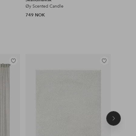
Øy Scented Candle
749 NOK
410 NOK
Legg
Legg
til
til
favoritter
favoritter
Neste
produkt