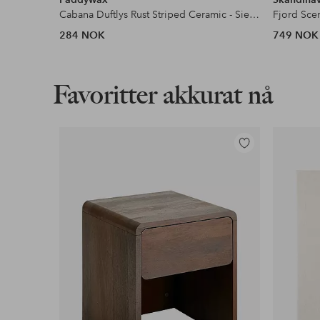
Cabana Duftlys Rust Striped Ceramic - Sienna Sunset i eske
Fjord Sce
284 NOK
749 NOK
Favoritter akkurat nå
Legg
til
favoritter