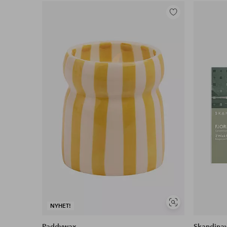
Legg
til
favoritter
Vis
NYHET!
lignende
Paddywax
Skandinav