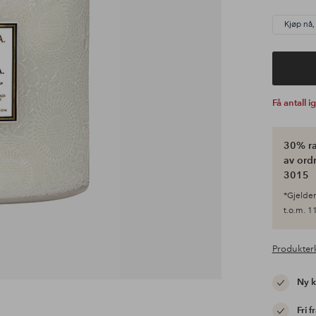
Kjøp nå,
Få antall i
30% ra
av ordr
3015
*Gjelder 
t.o.m. 11
Produkter
Ny 
Fri f