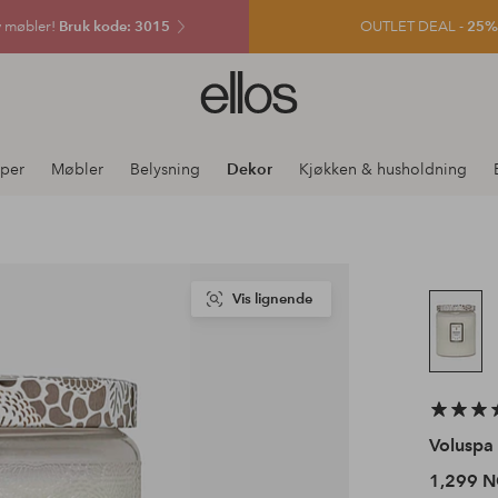
v møbler!
Bruk kode: 3015
OUTLET DEAL -
25% e
Ellos
logo
–
gå
per
Møbler
Belysning
Dekor
Kjøkken & husholdning
til
forsiden
Vis lignende
Voluspa
1,299 