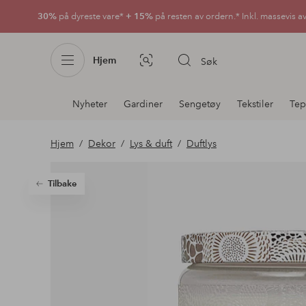
30%
på dyreste vare*
+ 15%
på resten av ordern.* Inkl. massevis a
Hjem
Søk
Bildesøk
Avdelingsnavigering
Nyheter
Gardiner
Sengetøy
Tekstiler
Tep
Hjem
Dekor
Lys & duft
Duftlys
Tilbake