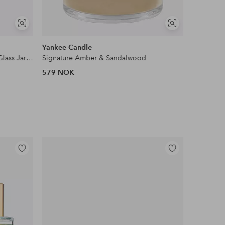
Vis
Vis
lignende
lignende
Yankee Candle
Voluspa
French Cade & Lavender - Large Glass Jar Candle 100H
Signature Amber & Sandalwood
579 NOK
649 NOK
Legg
Legg
til
til
favoritter
favoritter