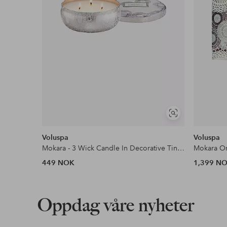
Vis
lignende
Voluspa
Voluspa
Mokara - 3 Wick Candle In Decorative Tin 40H
Mokara Or
449 NOK
1,399 N
Oppdag våre nyheter