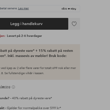
 betal senere.
Les mer
Legg i handlekurv
Legg
til
gjen:
Levert på 2-6 hverdager
favoritter
batt på dyreste vare* + 15% rabatt på resten
en*. Inkl. massevis av møbler! Bruk kode:
ved kjøp av 2 eller flere varer for totalt 699 nok eller mer
.8. Se fullstendige vilkår i kassen.
klæring
kunde?
– 40% rabatt på dyreste vare*
rakt
– Gjelder for normalpakke over 599 kr*