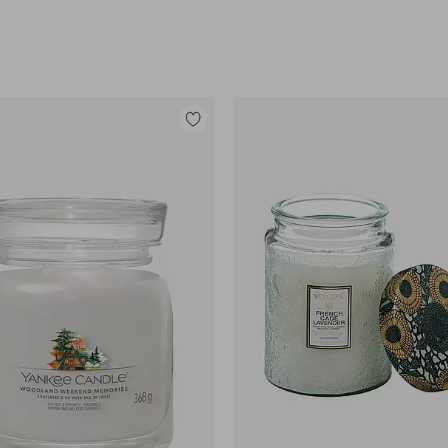
Legg
til
favoritter