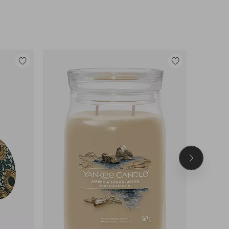
Legg
Legg
til
til
favoritter
favoritter
Neste
produkt