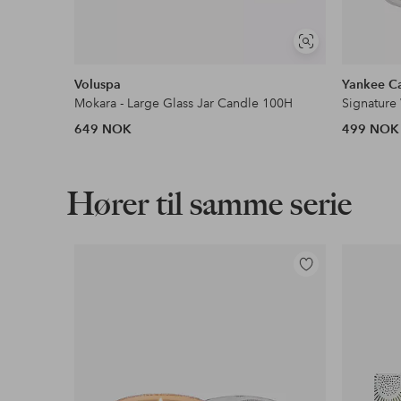
Vis
lignende
Voluspa
Yankee C
Mokara - Large Glass Jar Candle 100H
Signatur
649 NOK
499 NOK
Hører til samme serie
Legg
til
favoritter