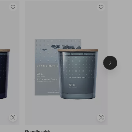
Legg
Legg
til
til
favoritter
favoritter
Neste
produkt
Vis
Vis
lignende
lignende
Skandinavisk
Paddywa