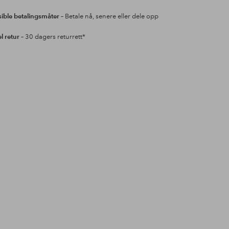
sible betalingsmåter
– Betale nå, senere eller dele opp
l retur
– 30 dagers returrett*