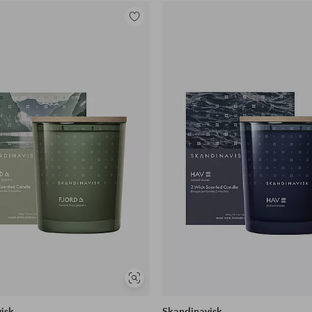
Legg
til
favoritter
Vis
lignende
isk
Skandinavisk