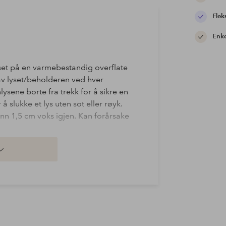
Flek
Enke
.
lyset på en varmebestandig overflate
n av lyset/beholderen ved hver
ysene borte fra trekk for å sikre en
å slukke et lys uten sot eller røyk.
enn 1,5 cm voks igjen. Kan forårsake