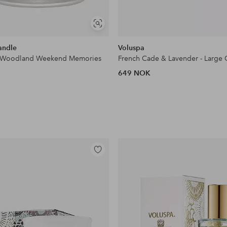
Vis
lignende
andle
Voluspa
e Woodland Weekend Memories
649 NOK
Legg
til
favoritter