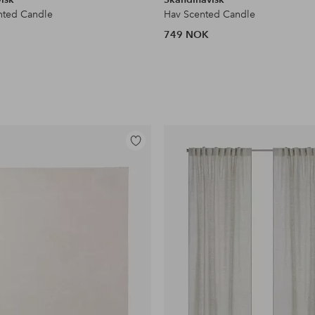
nted Candle
Hav Scented Candle
749 NOK
Legg
til
favoritter