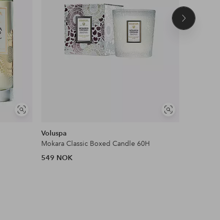
Neste
produkt
Vis
Vis
lignende
lignende
Voluspa
Voluspa
Mokara Classic Boxed Candle 60H
Mokara - 
549 NOK
369 NOK