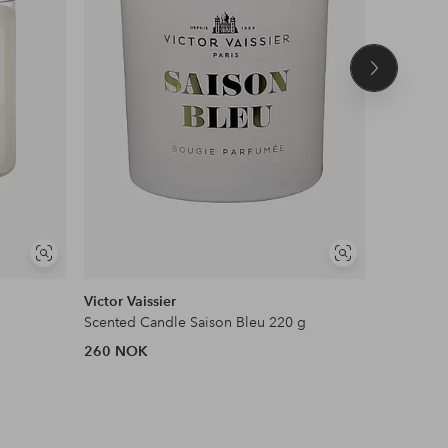
Neste
produkt
Vis
Vis
lignende
lignende
Victor Vaissier
Malia
Scented Candle Saison Bleu 220 g
Grace Ca
260 NOK
399 NOK