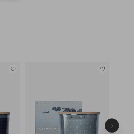
lignende
Legg
Legg
til
til
favoritter
favoritter
Neste