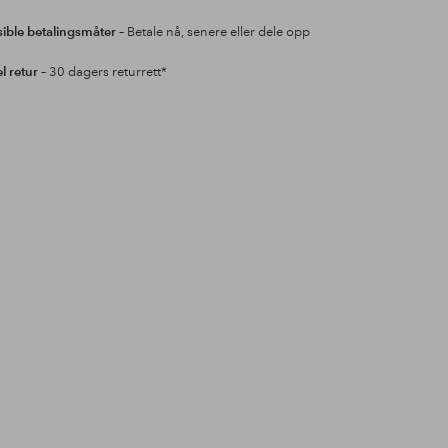
sible betalingsmåter
– Betale nå, senere eller dele opp
l retur
– 30 dagers returrett*