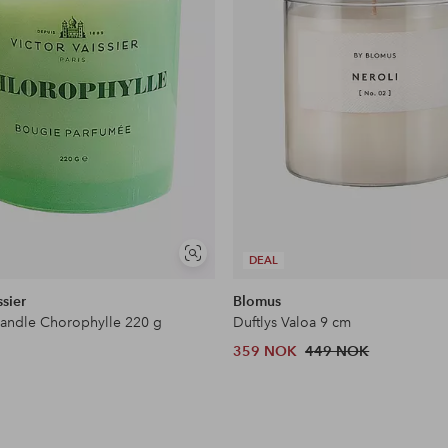
Vis
DEAL
lignende
ssier
Blomus
andle Chorophylle 220 g
Duftlys Valoa 9 cm
359 NOK
449 NOK