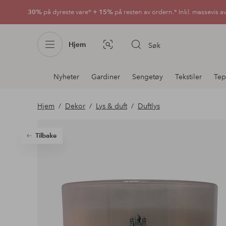
30%
på dyreste vare*
+ 15%
på resten av ordern.* Inkl. massevis a
Hjem
Søk
Bildesøk
Avdelingsnavigering
Nyheter
Gardiner
Sengetøy
Tekstiler
Tep
Hjem
Dekor
Lys & duft
Duftlys
Tilbake