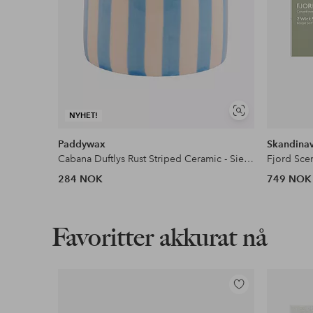
Vis
NYHET!
lignende
Paddywax
Skandinav
Cabana Duftlys Rust Striped Ceramic - Sienna Sunset i eske
Fjord Sce
284 NOK
749 NOK
Favoritter akkurat nå
Legg
til