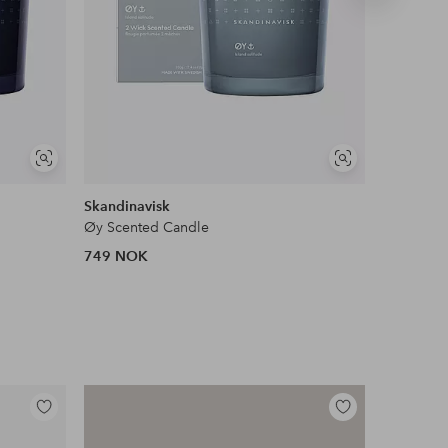
produkt
Vis
Vis
lignende
lignende
Skandinavisk
Paddywa
Øy Scented Candle
749 NOK
410 NOK
Legg
Legg
til
til