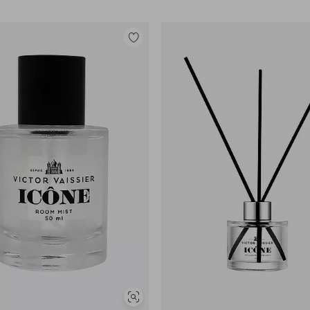
Legg
til
favoritter
Vis