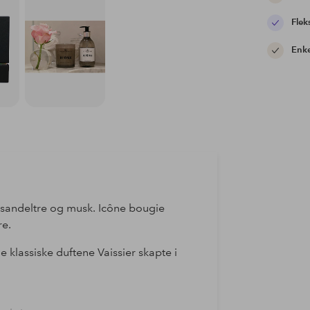
Flek
Enke
, sandeltre og musk. Icône bougie
re.
de klassiske duftene Vaissier skapte i