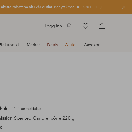
kstra rabatt på alt i vår outlet.
Benytt kode:
ALLOUTLET
Lukk
Gå
Logg inn
til
Gå
favorittmerkede
til
Elektronikk
Merker
Deals
Outlet
Gavekort
produkter
handlekurven
1
1 anmeldelse
issier
Scented Candle Icône 220 g
K