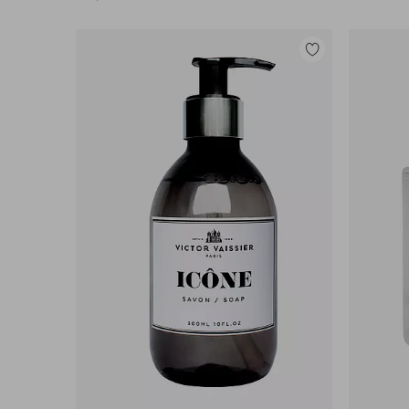
Legg
til
favoritter