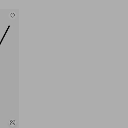
Legg
til
favoritter
Vis