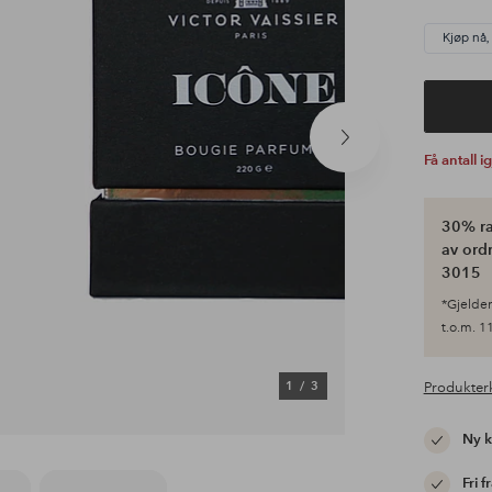
Kjøp nå,
Neste
Få antall i
produkt
30% ra
av ordr
3015
*Gjelder 
t.o.m. 11
1
/
3
Produkter
Ny 
Fri f