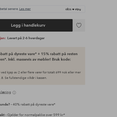
 betal senere.
Les mer
Legg i handlekurv
Legg
til
gjen:
Levert på 2-6 hverdager
favoritter
batt på dyreste vare* + 15% rabatt på resten
en*. Inkl. massevis av møbler! Bruk kode:
ved kjøp av 2 eller flere varer for totalt 699 nok eller mer
.8. Se fullstendige vilkår i kassen.
klæring
kunde?
– 40% rabatt på dyreste vare*
rakt
– Gjelder for normalpakke over 599 kr*