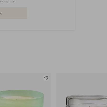
eaksjoner.
Legg
til
favoritter