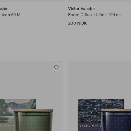
lignende
ssier
Victor Vaissier
 Icon 50 Ml
Room Diffuser Icône 100 ml
230 NOK
Legg
til
favoritter