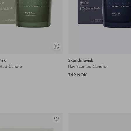
Vis
lignende
isk
Skandinavisk
nted Candle
Hav Scented Candle
749 NOK
Legg
til