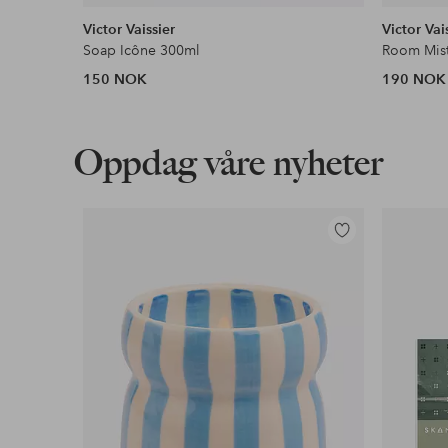
Victor Vaissier
Victor Vai
Soap Icône 300ml
Room Mist
150 NOK
190 NOK
Oppdag våre nyheter
Legg
til
favoritter