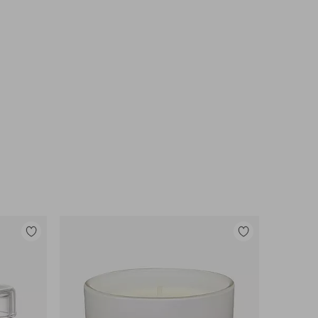
Legg
Legg
til
til
favoritter
favoritter