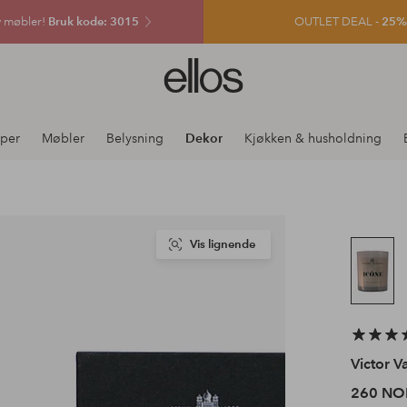
v møbler!
Bruk kode: 3015
OUTLET DEAL -
25% e
Ellos
logo
–
gå
per
Møbler
Belysning
Dekor
Kjøkken & husholdning
til
forsiden
Vis lignende
Victor Va
260 NO