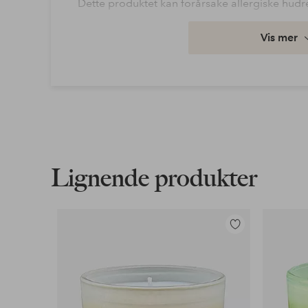
Dette produktet kan forårsake allergiske hudr
Artikkelnummer: 1709946
Vis mer
Last ned høyoppløst bilde
Fri frakt
Gjelder for normalpakke over 599 kr
Les mer
Lignende produkter
Faktura & Konto
Legg
Våre mest fordelaktige betalingsmåter
til
favoritter
Les mer