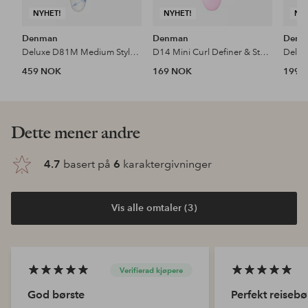
NYHET!
NYHET!
NY
Denman
Denman
Denm
Deluxe D81M Medium Style & Shine Brush Blue Belle
D14 Mini Curl Definer & Styler
459 NOK
169 NOK
199 
Dette mener andre
4.7
basert på
6
karaktergivninger
Vis alle omtaler (3)
Verifierad kjøpere
God børste
Perfekt reisebø