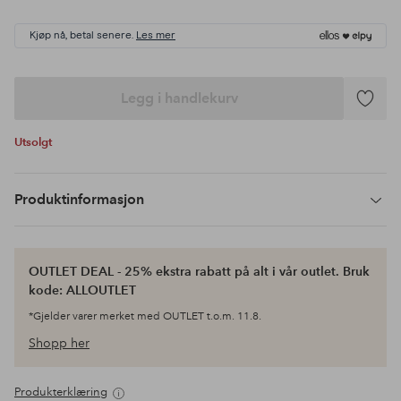
Kjøp nå, betal senere.
Les mer
Legg i handlekurv
Legg
til
Utsolgt
favoritte
Produktinformasjon
OUTLET DEAL - 25% ekstra rabatt på alt i vår outlet. Bruk
kode: ALLOUTLET
*Gjelder varer merket med OUTLET t.o.m. 11.8.
Shopp her
Produkterklæring