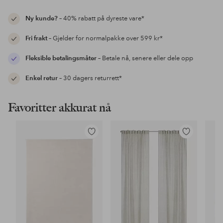
Ny kunde?
– 40% rabatt på dyreste vare*
Fri frakt
– Gjelder for normalpakke over 599 kr*
Fleksible betalingsmåter
– Betale nå, senere eller dele opp
Enkel retur
– 30 dagers returrett*
Favoritter akkurat nå
Legg
Legg
til
til
favoritter
favoritter