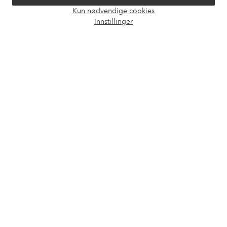
Våre tjenester
Kun nødvendige cookies
Åpne
Innstillinger
chat-
Vilkår
boks
Venner
Sikre betalinger - Betal direkte eller del opp
Vil du vite mer om
våre betalingsalternativer
?
elpy
elpy
Norge - Velg land
Facebook
Instagram
Pinterest
Youtube