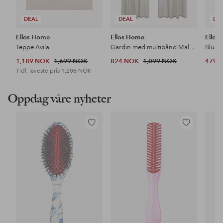
DEAL
DEAL
DE
Ellos Home
Ellos Home
Ellos 
Teppe Avila
Gardin med multibånd Malva 2-pk i 100% lin
Bluse
1,189 NOK
1,699 NOK
824 NOK
1,099 NOK
479 
Tidl. laveste pris
1,206 NOK
Oppdag våre nyheter
Legg
Legg
til
til
favoritter
favoritter