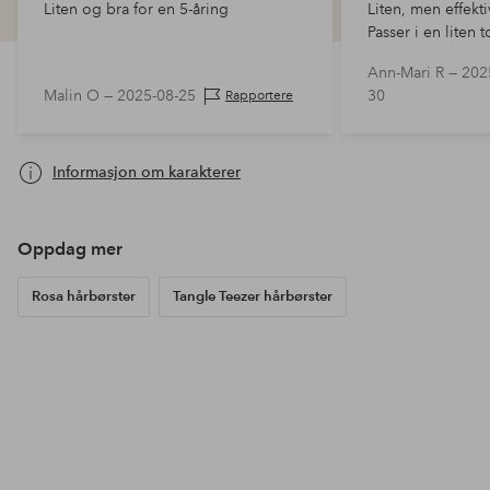
Liten og bra for en 5-åring
Liten, men effekt
Passer i en liten 
floker uten å lug
Ann-Mari R —
202
Malin O —
2025-08-25
30
Rapportere
Informasjon om karakterer
Oppdag mer
Rosa hårbørster
Tangle Teezer hårbørster