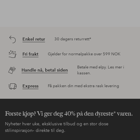
Enkel retur
30 dagers returrett*
Fri frakt
Gjelder for normalpakke over 599 NOK
Betale med elpy. Les mer i
Handle nå, betal siden
kassen.
Express
Få pakken din med ekstra rask levering
Første kjøp? Vi ger deg 40% på den dyreste* varen.
Nyheter hver uke, eksklusive tilbud og en stor dose
stilinspirasjon– direkte til deg.