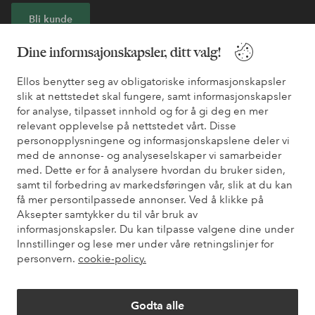
Bli kunde
Dine informsajonskapsler, ditt valg!
* Se tilbudsvilkår ved registrering
Ellos benytter seg av obligatoriske informasjonskapsler
slik at nettstedet skal fungere, samt informasjonskapsler
Trenger du hjelp?
for analyse, tilpasset innhold og for å gi deg en mer
relevant opplevelse på nettstedet vårt. Disse
Du finner svar på de vanligste spørsmålene i vår FAQ. Du finner
personopplysningene og informasjonskapslene deler vi
også informasjon om hvordan du kan kontakte oss.
med de annonse- og analyseselskaper vi samarbeider
med. Dette er for å analysere hvordan du bruker siden,
Kundeservice
Bestilling
Betalingsmåte
Lev
samt til forbedring av markedsføringen vår, slik at du kan
få mer persontilpassede annonser. Ved å klikke på
Aksepter samtykker du til vår bruk av
informasjonskapsler. Du kan tilpasse valgene dine under
Mine sider
Innstillinger og lese mer under våre retningslinjer for
personvern.
cookie-policy.
Om Ellos
Godta alle