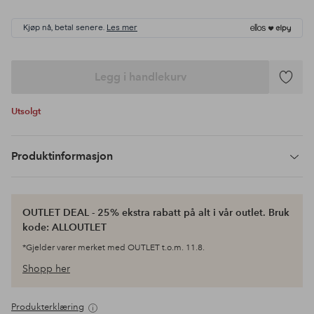
Kjøp nå, betal senere.
Les mer
Legg i handlekurv
Legg
til
Utsolgt
favoritte
Produktinformasjon
OUTLET DEAL - 25% ekstra rabatt på alt i vår outlet. Bruk
kode: ALLOUTLET
*Gjelder varer merket med OUTLET t.o.m. 11.8.
Shopp her
Produkterklæring