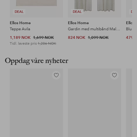
DEAL
DEAL
DE
Ellos Home
Ellos Home
Ellos 
Teppe Avila
Gardin med multibånd Malva 2-pk i 100% lin
Bluse
1,189 NOK
1,699 NOK
824 NOK
1,099 NOK
479 
Tidl. laveste pris
1,206 NOK
Oppdag våre nyheter
Legg
Legg
til
til
favoritter
favoritter