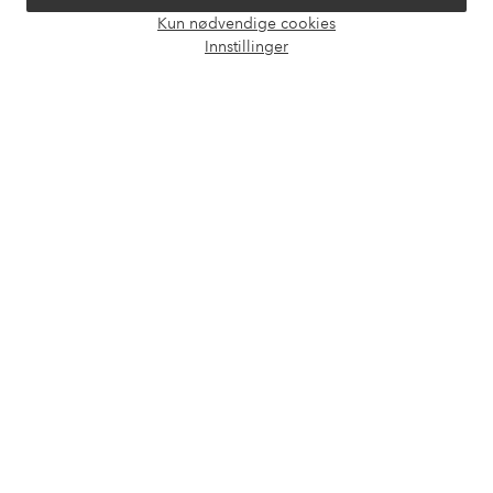
Våre tjenester
Kun nødvendige cookies
Åpne
Innstillinger
chat-
Vilkår
boks
Venner
Sikre betalinger - Betal direkte eller del opp
Vil du vite mer om
våre betalingsalternativer
?
elpy
elpy
Norge - Velg land
Facebook
Instagram
Pinterest
Youtube