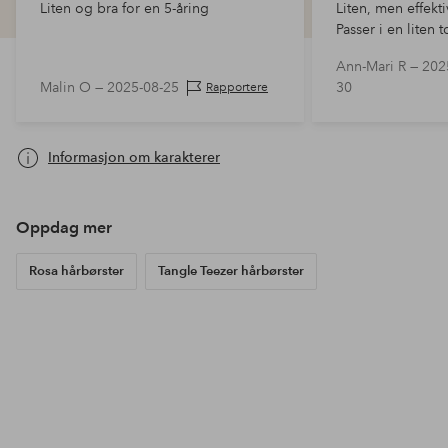
Liten og bra for en 5-åring
Liten, men effekt
Passer i en liten 
floker uten å lug
Ann-Mari R —
202
Malin O —
2025-08-25
30
Rapportere
Informasjon om karakterer
Oppdag mer
Rosa hårbørster
Tangle Teezer hårbørster