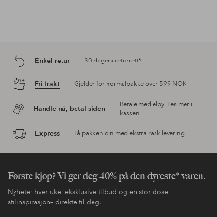
Enkel retur
30 dagers returrett*
Fri frakt
Gjelder for normalpakke over 599 NOK
Betale med elpy. Les mer i
Handle nå, betal siden
kassen.
Express
Få pakken din med ekstra rask levering
Første kjøp? Vi ger deg 40% på den dyreste* varen.
Nyheter hver uke, eksklusive tilbud og en stor dose
stilinspirasjon– direkte til deg.