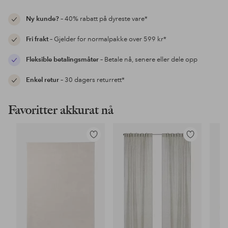
Ny kunde?
– 40% rabatt på dyreste vare*
Fri frakt
– Gjelder for normalpakke over 599 kr*
Fleksible betalingsmåter
– Betale nå, senere eller dele opp
Enkel retur
– 30 dagers returrett*
Favoritter akkurat nå
Legg
Legg
til
til
favoritter
favoritter