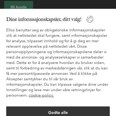
Bli kunde
Dine informsajonskapsler, ditt valg!
* Se tilbudsvilkår ved registrering
Ellos benytter seg av obligatoriske informasjonskapsler
slik at nettstedet skal fungere, samt informasjonskapsler
Trenger du hjelp?
for analyse, tilpasset innhold og for å gi deg en mer
relevant opplevelse på nettstedet vårt. Disse
Du finner svar på de vanligste spørsmålene i vår FAQ. Du finner
personopplysningene og informasjonskapslene deler vi
også informasjon om hvordan du kan kontakte oss.
med de annonse- og analyseselskaper vi samarbeider
med. Dette er for å analysere hvordan du bruker siden,
Kundeservice
Bestilling
Betalingsmåte
Lev
samt til forbedring av markedsføringen vår, slik at du kan
få mer persontilpassede annonser. Ved å klikke på
Aksepter samtykker du til vår bruk av
informasjonskapsler. Du kan tilpasse valgene dine under
Mine sider
Innstillinger og lese mer under våre retningslinjer for
personvern.
cookie-policy.
Om Ellos
Godta alle