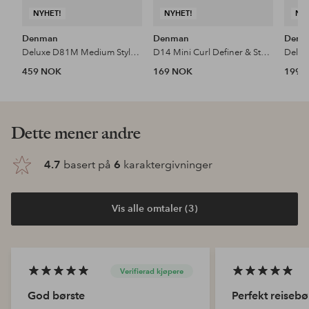
NYHET!
NYHET!
NY
Denman
Denman
Denm
Deluxe D81M Medium Style & Shine Brush Blue Belle
D14 Mini Curl Definer & Styler
459 NOK
169 NOK
199 
Dette mener andre
4.7
basert på
6
karaktergivninger
Vis alle omtaler (3)
Verifierad kjøpere
God børste
Perfekt reisebø