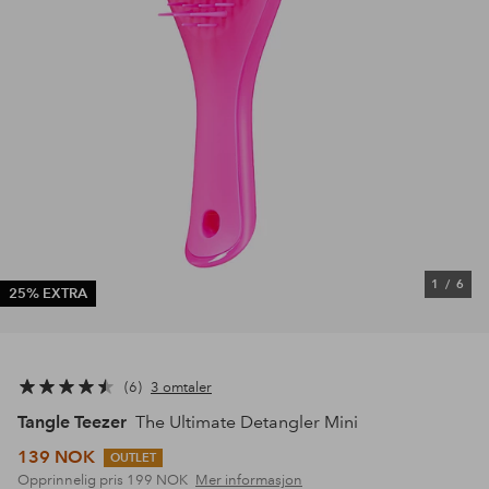
1
/
6
25% EXTRA
6
3 omtaler
Tangle Teezer
The Ultimate Detangler Mini
139 NOK
OUTLET
Opprinnelig pris
199 NOK
Mer informasjon