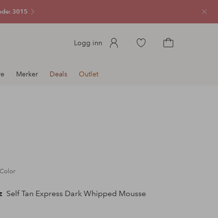
ode: 3015
Lukk
Gå
Logg inn
til
Gå
favorittmerkede
til
re
Merker
Deals
Outlet
produkter
handlekurven
 Color
z
Self Tan Express Dark Whipped Mousse