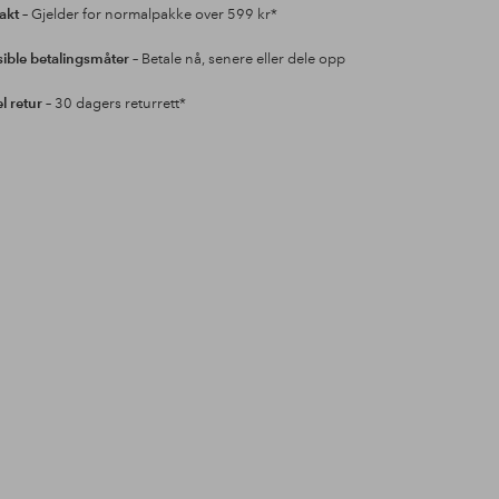
rakt
– Gjelder for normalpakke over 599 kr*
sible betalingsmåter
– Betale nå, senere eller dele opp
l retur
– 30 dagers returrett*