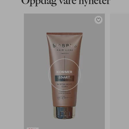
Oppdag våre nyheter
Legg
til
favoritter
KOMMER
SNART