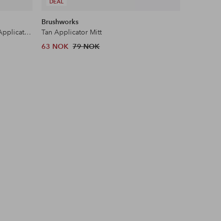
DEAL
Brushworks
b.tan
Pink Dual Sided Velvet Luxe Tan Applicator Mitt
Tan Applicator Mitt
63 NOK
79 NOK
169 NOK