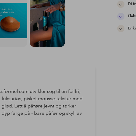
Fri f
Flek
Enke
formel som utvikler seg til en feilfri,
t, luksuriøs, pisket mousse-tekstur med
 glød. Lett å påføre jevnt og tørker
dyp farge på - bare påfør og skyll av