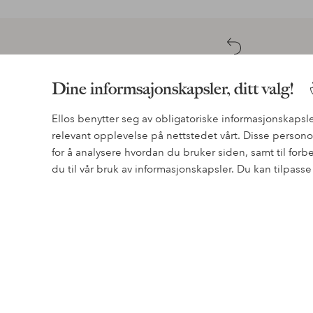
Enkel retur
Dine informsajonskapsler, ditt valg!
30 dagers returrett*
Ellos benytter seg av obligatoriske informasjonskapsle
relevant opplevelse på nettstedet vårt. Disse perso
for å analysere hvordan du bruker siden, samt til for
du til vår bruk av informasjonskapsler. Du kan tilpass
Trenger du hjelp?
Du finner svar på de vanligste spørsmålene i vår FAQ. Du
hvordan du kan kontakte oss.
Kundeservice
Bestilling
Betalingsmåte
Rabatter
Retur & Reklamasjon
Øvrig