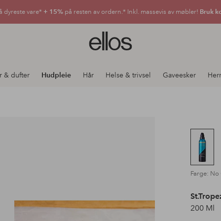
å dyreste vare*
+ 15%
på resten av ordern.* Inkl. massevis av møbler!
Bruk k
Ellos
logo
–
gå
r & dufter
Hudpleie
Hår
Helse & trivsel
Gaveesker
Her
til
forsiden
Farge: No
St.Trope
200 Ml