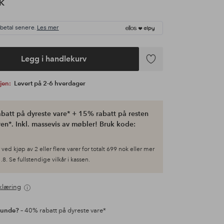
K
 betal senere.
Les mer
Legg i handlekurv
Legg
til
gjen:
Levert på 2-6 hverdager
favoritter
batt på dyreste vare* + 15% rabatt på resten
en*. Inkl. massevis av møbler! Bruk kode:
ved kjøp av 2 eller flere varer for totalt 699 nok eller mer
.8. Se fullstendige vilkår i kassen.
klæring
kunde?
– 40% rabatt på dyreste vare*