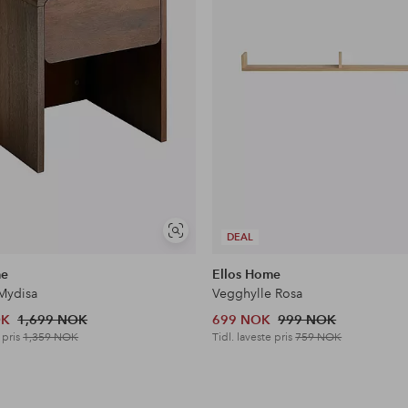
Vis
DEAL
lignende
me
Ellos Home
Mydisa
Vegghylle Rosa
OK
1,699 NOK
699 NOK
999 NOK
 pris
1,359 NOK
Tidl. laveste pris
759 NOK