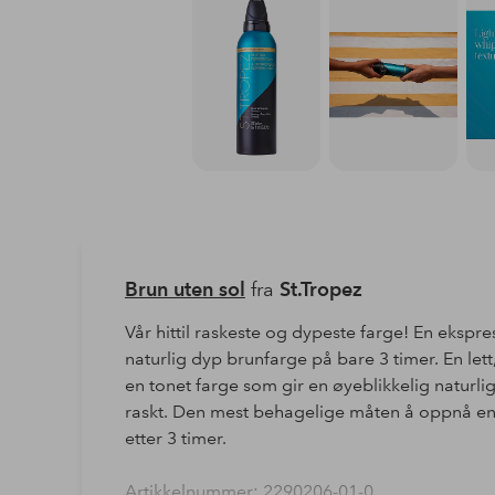
Brun uten sol
fra
St.Tropez
Vår hittil raskeste og dypeste farge! En ekspress
naturlig dyp brunfarge på bare 3 timer. En let
en tonet farge som gir en øyeblikkelig naturlig
raskt. Den mest behagelige måten å oppnå en 
etter 3 timer.
Artikkelnummer: 2290206-01-0