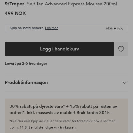
St.Tropez
Self Tan Advanced Express Mousse 200ml
499 NOK
Kjøp nå, betal senere.
Les mer
Legg i handlekurv
Legg
til
Levert på 2-6 hverdager
favoritte
Produktinformasjon
30% rabatt på dyreste vare* + 15% rabatt på resten av
ordren*. Inkl. massevis av møbler! Bruk kode: 3015
*Gjelder ved kjøp av 2 eller flere varer for totalt 699 nok eller mer
t.o.m. 11.8. Se fullstendige vilkår i kassen.