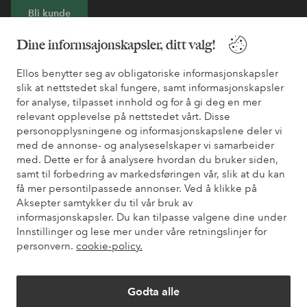
Bli kunde
Dine informsajonskapsler, ditt valg!
* Se tilbudsvilkår ved registrering
Ellos benytter seg av obligatoriske informasjonskapsler
slik at nettstedet skal fungere, samt informasjonskapsler
Trenger du hjelp?
for analyse, tilpasset innhold og for å gi deg en mer
relevant opplevelse på nettstedet vårt. Disse
Du finner svar på de vanligste spørsmålene i vår FAQ. Du finner
personopplysningene og informasjonskapslene deler vi
også informasjon om hvordan du kan kontakte oss.
med de annonse- og analyseselskaper vi samarbeider
med. Dette er for å analysere hvordan du bruker siden,
Kundeservice
Bestilling
Betalingsmåte
Lev
samt til forbedring av markedsføringen vår, slik at du kan
få mer persontilpassede annonser. Ved å klikke på
Aksepter samtykker du til vår bruk av
informasjonskapsler. Du kan tilpasse valgene dine under
Mine sider
Innstillinger og lese mer under våre retningslinjer for
personvern.
cookie-policy.
Om Ellos
Godta alle
Våre tjenester