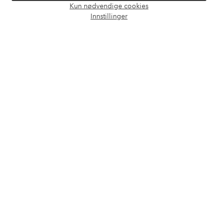
Kun nødvendige cookies
Åpne
Innstillinger
chat-
Vilkår
boks
Venner
Sikre betalinger - Betal direkte eller del opp
Vil du vite mer om
våre betalingsalternativer
?
elpy
elpy
Norge - Velg land
Facebook
Instagram
Pinterest
Youtube