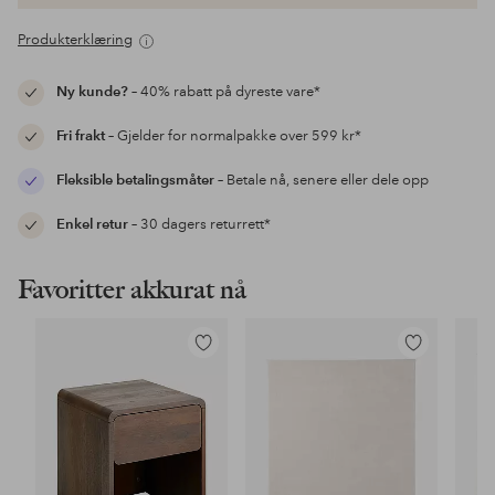
Produkterklæring
Ny kunde?
– 40% rabatt på dyreste vare*
Fri frakt
– Gjelder for normalpakke over 599 kr*
Fleksible betalingsmåter
– Betale nå, senere eller dele opp
Enkel retur
– 30 dagers returrett*
Favoritter akkurat nå
Legg
Legg
til
til
favoritter
favoritter