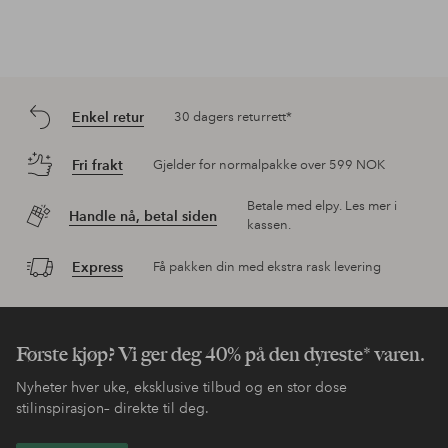
Enkel retur
30 dagers returrett*
Fri frakt
Gjelder for normalpakke over 599 NOK
Betale med elpy. Les mer i
Handle nå, betal siden
kassen.
Express
Få pakken din med ekstra rask levering
Første kjøp? Vi ger deg 40% på den dyreste* varen.
Nyheter hver uke, eksklusive tilbud og en stor dose
stilinspirasjon– direkte til deg.