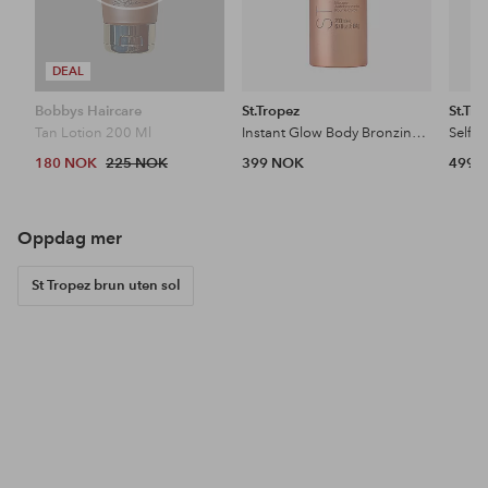
DEAL
Bobbys Haircare
St.Tropez
St.Tro
Tan Lotion 200 Ml
Instant Glow Body Bronzing Mousse 200 Ml
180 NOK
225 NOK
399 NOK
499 
Oppdag mer
St Tropez brun uten sol