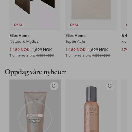
DEAL
DEAL
DE
Ellos Home
Ellos Home
&Ho
Nattbord Mydisa
Teppe Avila
Floss
1,189 NOK
1,699 NOK
1,189 NOK
1,699 NOK
379 
Tidl. laveste pris
1,359 NOK
Tidl. laveste pris
1,206 NOK
Oppdag våre nyheter
Legg
Legg
til
til
favoritter
favoritter
KOMMER
SNART