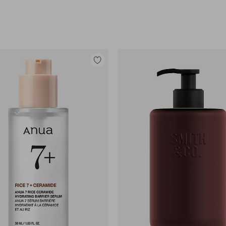
Legg
til
favoritter