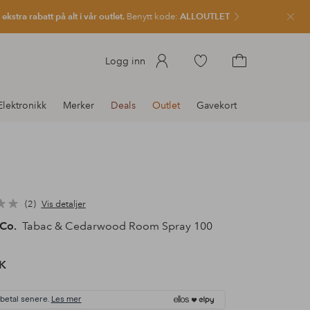
kstra rabatt på alt i vår outlet.
Benytt kode:
ALLOUTLET
Lukk
Gå
Logg inn
til
Gå
favorittmerkede
til
Elektronikk
Merker
Deals
Outlet
Gavekort
produkter
handlekurven
2
Vis detaljer
 Co.
Tabac & Cedarwood Room Spray 100
K
 betal senere.
Les mer