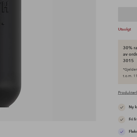
Utsolgt
30% ra
av ordr
3015
*Gjelder 
t.o.m. 11
Produkter
Ny 
Fri f
Flek