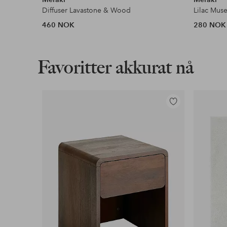
Diffuser Lavastone & Wood
Lilac Mus
460 NOK
280 NOK
Favoritter akkurat nå
Legg
til
favoritter