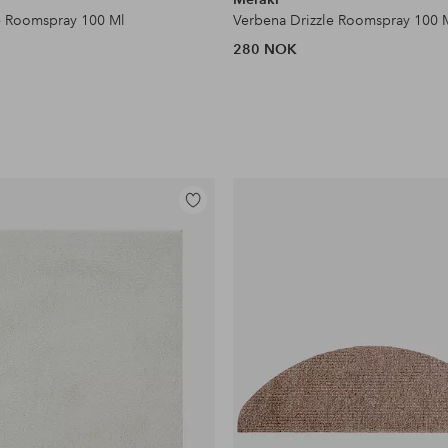
e Roomspray 100 Ml
Verbena Drizzle Roomspray 100 
280 NOK
Legg
til
favoritter