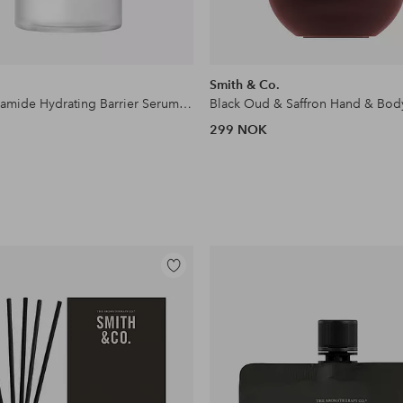
Smith & Co.
7 Rice Ceramide Hydrating Barrier Serum 50Ml
299 NOK
Legg
til
favoritter