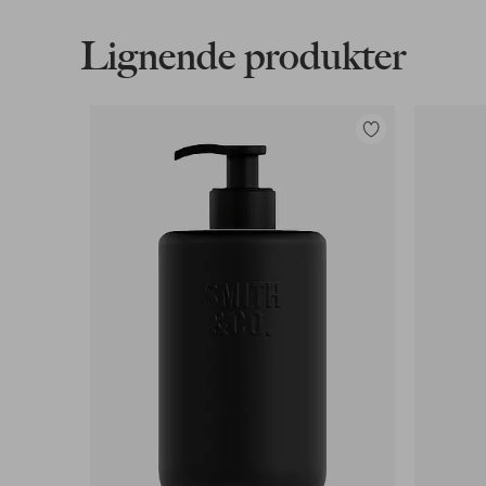
Les mer
Lignende produkter
Faktura & Konto
Våre mest fordelaktige betalingsmåter
Legg
til
favoritter
Les mer