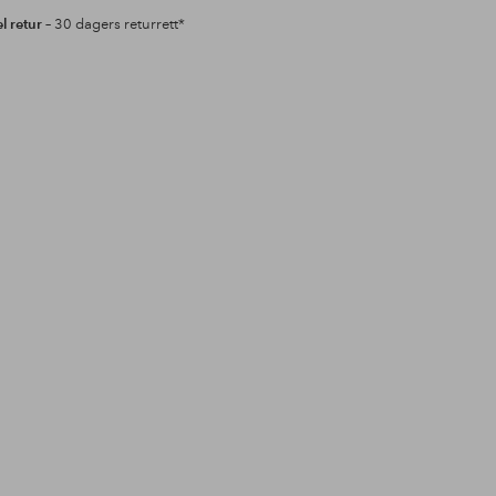
l retur
– 30 dagers returrett*