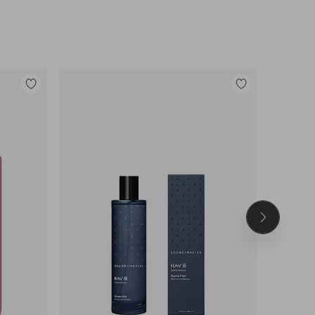
Legg
Legg
til
til
favoritter
favoritter
Neste
produkt