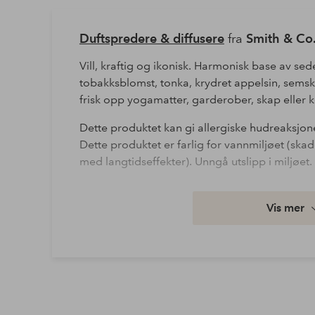
Duftspredere & diffusere
fra
Smith & Co
Vill, kraftig og ikonisk. Harmonisk base av sed
tobakksblomst, tonka, krydret appelsin, semske
frisk opp yogamatter, garderober, skap eller 
Dette produktet kan gi allergiske hudreaksjon
Dette produktet er farlig for vannmiljøet (ska
med langtidseffekter). Unngå utslipp i miljøet.
Artikkelnummer: 1985130
Vis mer
Last ned høyoppløst bilde
Fri frakt
Gjelder for normalpakke over 599 kr