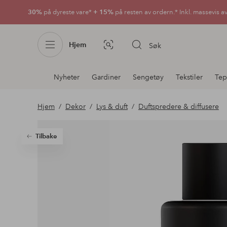
30%
på dyreste vare*
+ 15%
på resten av ordern.* Inkl. massevis a
Hjem
Søk
Bildesøk
Avdelingsnavigering
Nyheter
Gardiner
Sengetøy
Tekstiler
Tep
Hjem
Dekor
Lys & duft
Duftspredere & diffusere
Tilbake