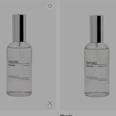
Legg
til
favoritter
Vis
lignende
Meraki