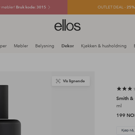
v møbler!
Bruk kode: 3015
OUTLET DEAL -
25% e
Ellos
logo
–
gå
per
Møbler
Belysning
Dekor
Kjøkken & husholdning
til
forsiden
Vis lignende
Smith &
ml
199 NO
Kjøp nå,