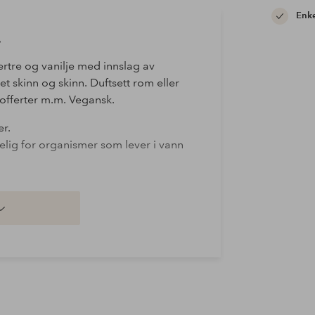
Enke
.
ertre og vanilje med innslag av
t skinn og skinn. Duftsett rom eller
kofferter m.m. Vegansk.
er.
delig for organismer som lever i vann