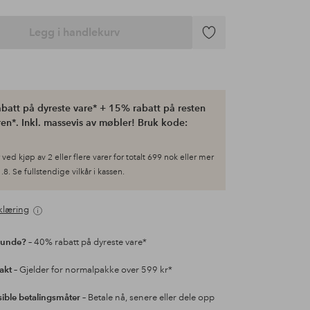
Legg i handlekurv
Legg
til
favoritter
batt på dyreste vare* + 15% rabatt på resten
en*. Inkl. massevis av møbler! Bruk kode:
ved kjøp av 2 eller flere varer for totalt 699 nok eller mer
.8. Se fullstendige vilkår i kassen.
klæring
kunde?
– 40% rabatt på dyreste vare*
rakt
– Gjelder for normalpakke over 599 kr*
sible betalingsmåter
– Betale nå, senere eller dele opp