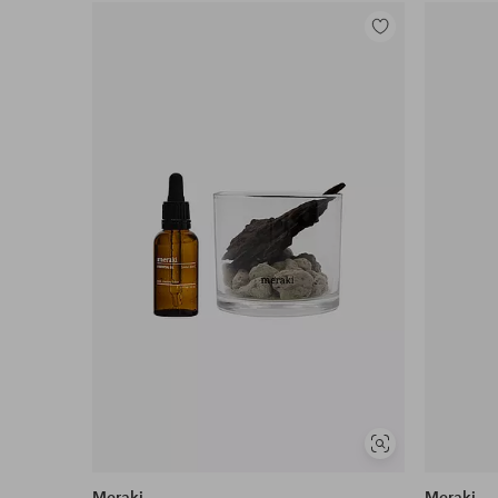
Legg
til
favoritter
Vis
lignende
Meraki
Meraki