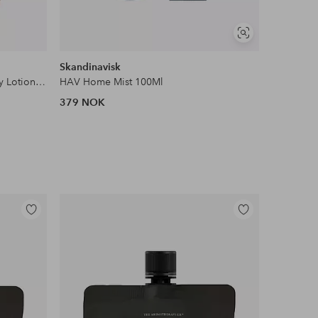
Vis
DEAL
lignende
Skandinavisk
Briogeo
Black Oud & Saffron Hand & Body Lotion 400 ml
HAV Home Mist 100Ml
379 NOK
383 NOK
Legg
Legg
til
til
favoritter
favoritter